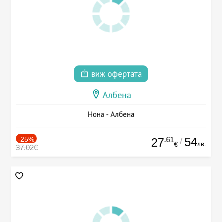
виж офертата
Албена
Нона - Албена
-25%
.61
54
27
/
лв.
€
37.02€