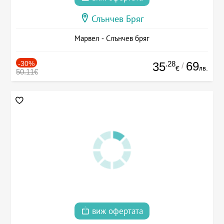
Слънчев Бряг
Марвел - Слънчев бряг
-30%
.28
69
35
/
лв.
€
50.11€
виж офертата