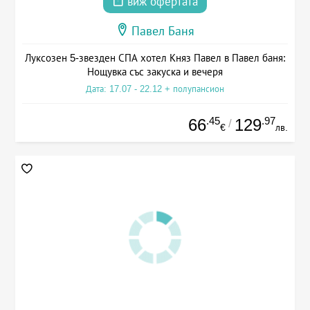
виж офертата
Павел Баня
Луксозен 5-звезден СПА хотел Княз Павел в Павел баня:
Нощувка със закуска и вечеря
Дата: 17.07 - 22.12 + полупансион
.45
.97
66
129
/
€
лв.