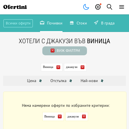
Ofertini
Почивки
Стоки
В града
Всички оферти
ХОТЕЛИ С ДЖАКУЗИ ВЪВ
ВИНИЦА
ВИЖ ФИЛТРИ
Виница
джакузи
Цена
Отстъпка
Най-нови
Няма намерени оферти по избраните критерии:
Виница
джакузи