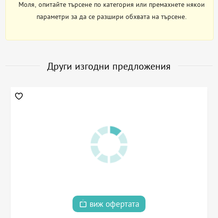
Моля, опитайте търсене по категория или премахнете някои
параметри за да се разшири обхвата на търсене.
Други изгодни предложения
виж офертата