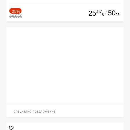
-25%
.57
50
25
/
лв.
€
34.05€
специално предложение