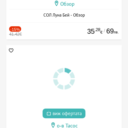
Обзор
СОЛ Луна Бей - Обзор
-15%
.28
69
35
/
лв.
€
41.42€
виж офертата
о-в Тасос