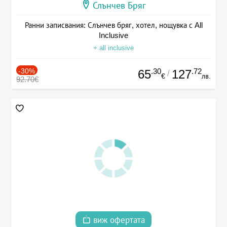
Слънчев Бряг
Ранни записвания: Слънчев бряг, хотел, нощувка с All
Inclusive
+ all inclusive
-30%
.30
.72
65
127
/
€
лв.
92.70€
виж офертата