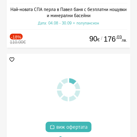
Най-новата СПА перла в Павел баня с безплатни нощувки
и минерални басейни
Дата: 04.08 - 30.09 + полупансион
-18%
90
.03
176
/
€
лв.
110.00€
виж офертата