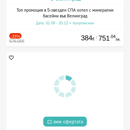
Топ промоция в 5-звезден СПА хотел с минерални
басейни във Велинград
Дата: 01.09 - 20.12 + полупансион
-33%
384
.04
751
/
€
лв.
576.00€
виж офертата