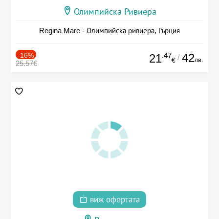
Олимпийска Ривиера
Regina Mare - Олимпийска ривиера, Гърция
-16%
.47
42
21
/
лв.
€
25.57€
виж офертата