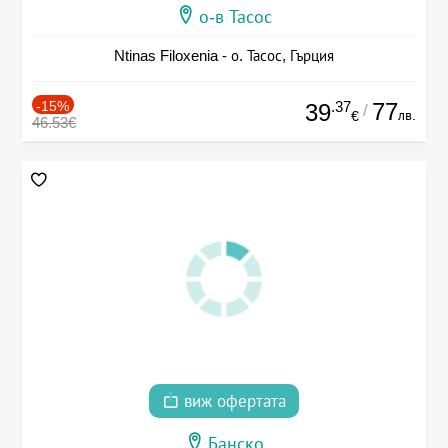
о-в Тасос
Ntinas Filoxenia - о. Тасос, Гърция
-15%
.37
77
39
/
лв.
€
46.53€
виж офертата
Банско