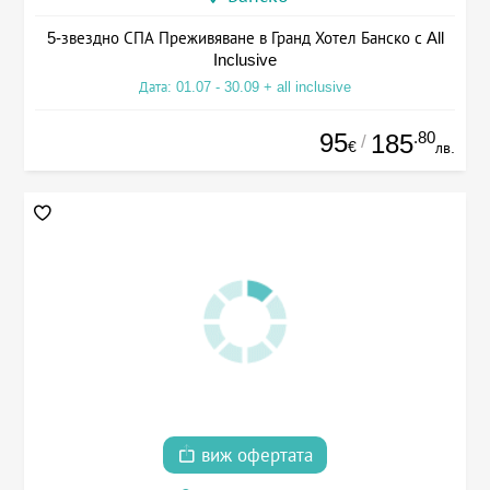
5-звездно СПА Преживяване в Гранд Хотел Банско с All
Inclusive
Дата: 01.07 - 30.09 + all inclusive
95
.80
185
/
€
лв.
виж офертата