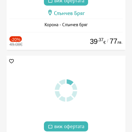
виж офертата
Слънчев Бряг
Корона - Слънчев бряг
-20%
.37
77
39
/
лв.
€
49.08€
виж офертата