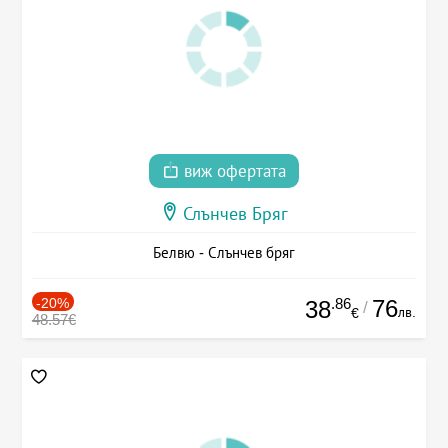
виж офертата
Слънчев Бряг
Белвю - Слънчев бряг
-20%
.86
76
38
/
лв.
€
48.57€