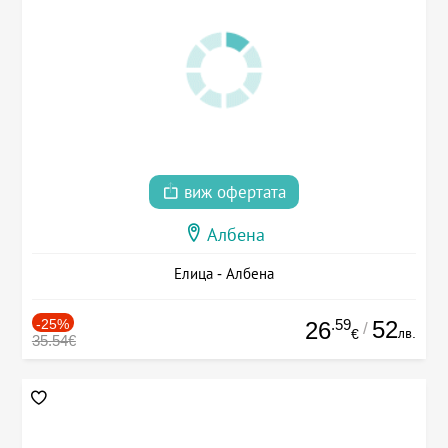
виж офертата
Албена
Елица - Албена
-25%
.59
52
26
/
лв.
€
35.54€