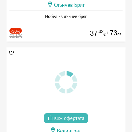
Слънчев Бряг
Нобел - Слънчев бряг
-30%
.32
73
37
/
лв.
€
53.17€
виж офертата
Велинград