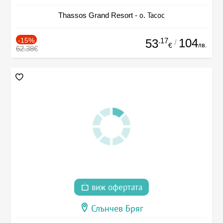
Thassos Grand Resort - о. Тасос
-15%
.17
104
53
/
лв.
€
62.38€
виж офертата
Слънчев Бряг