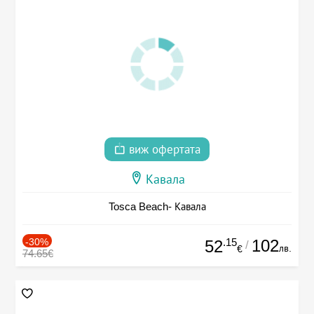
виж офертата
Кавала
Tosca Beach- Кавала
-30%
.15
102
52
/
лв.
€
74.65€