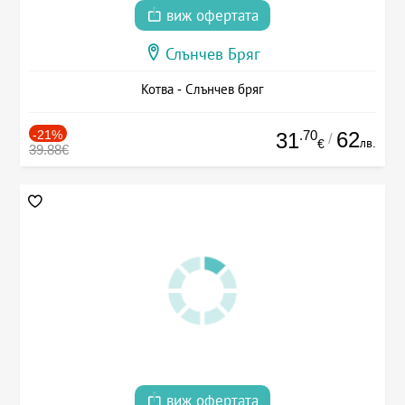
виж офертата
Слънчев Бряг
Котва - Слънчев бряг
-21%
.70
62
31
/
лв.
€
39.88€
виж офертата