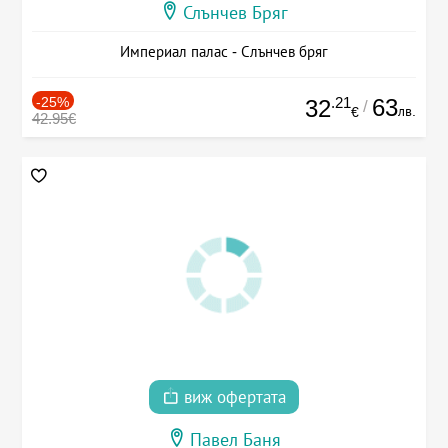
Слънчев Бряг
Империал палас - Слънчев бряг
-25%
.21
63
32
/
лв.
€
42.95€
виж офертата
Павел Баня