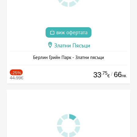
виж офертата
Златни Пясъци
Берлин Грийн Парк - Златни пясъци
-25%
.75
66
33
/
лв.
€
44.99€