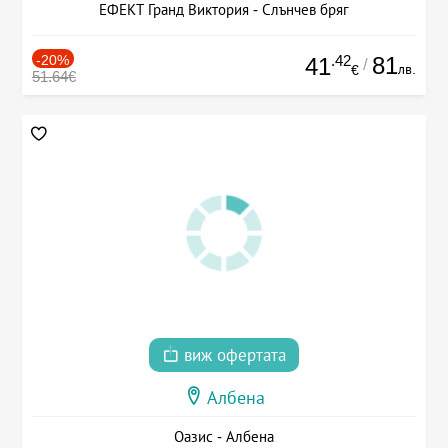
ЕФЕКТ Гранд Виктория - Слънчев бряг
-20%
.42
81
41
/
лв.
€
51.64€
виж офертата
Албена
Оазис - Албена