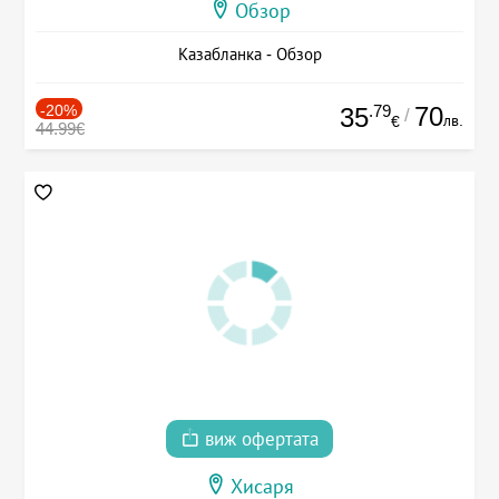
Обзор
Казабланка - Обзор
-20%
.79
70
35
/
лв.
€
44.99€
виж офертата
Хисаря