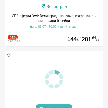
Велинград
СПА оферта 3=4: Велинград - нощувки, изхранване и
минерални басейни
Дата: 01.07 - 30.09 + полупансион
-25%
144
.64
281
/
€
лв.
192.00€