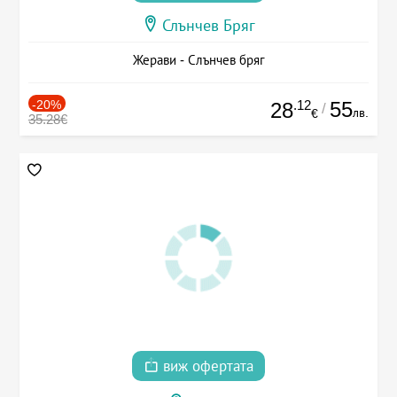
Слънчев Бряг
Жерави - Слънчев бряг
-20%
.12
55
28
/
лв.
€
35.28€
виж офертата