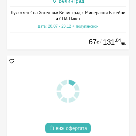
Велинград
Луксозен Спа Хотел във Велинград с Минерални Басейни
и СПА Пакет
Дата: 28.07 - 23.12 + полупансион
67
.04
131
/
€
лв.
виж офертата