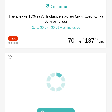
Созопол
Намаление 15% за All Inclusive в хотел Съни, Созопол на
50 м от плажа
Дата: 30.07 - 30.09 + all inclusive
-15%
.55
.98
70
137
/
€
лв.
83.00€