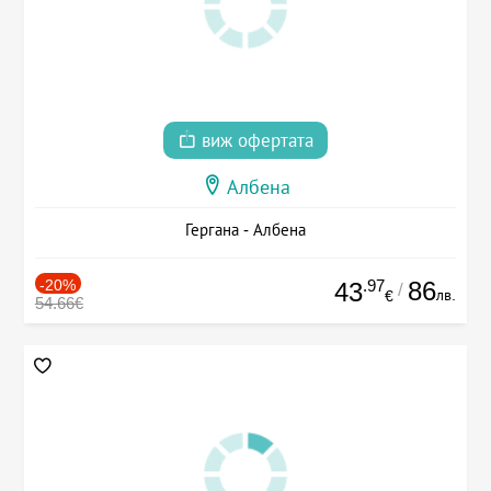
виж офертата
Албена
Гергана - Албена
-20%
.97
86
43
/
лв.
€
54.66€