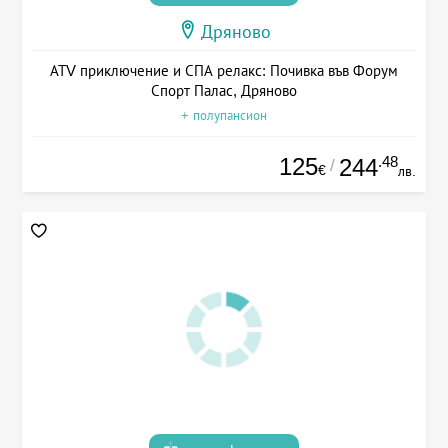
Дряново
АТV приключение и СПА релакс: Почивка във Форум
Спорт Палас, Дряново
+ полупансион
125
.48
244
/
€
лв.