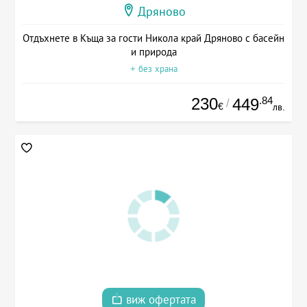
Дряново
Отдъхнете в Къща за гости Никола край Дряново с басейн
и природа
+ без храна
230
.84
449
/
€
лв.
виж офертата