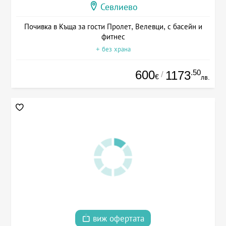
Севлиево
Почивка в Къща за гости Пролет, Велевци, с басейн и
фитнес
+ без храна
600
.50
1173
/
€
лв.
виж офертата