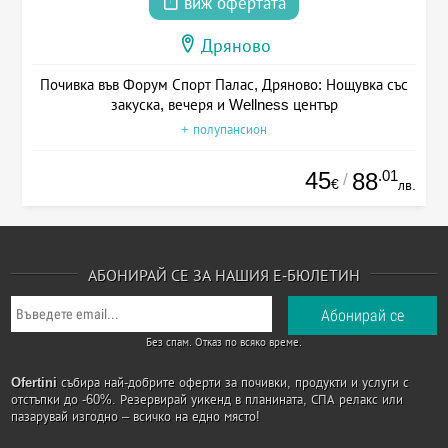
виж офертата
Дряново
Почивка във Форум Спорт Палас, Дряново: Нощувка със
закуска, вечеря и Wellness център
+ полупансион
45
.01
88
/
€
лв.
АБОНИРАЙ СЕ ЗА НАШИЯ Е-БЮЛЕТИН
Без спам. Отказ по всяко време.
Ofertini
събира най-добрите оферти за почивки, продукти и услуги с
отстъпки до -60%. Резервирай уикенд в планината, СПА релакс или
пазарувай изгодно – всичко на едно място!