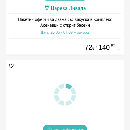
Царева Ливада
Пакетни оферти за двама със закуска в Комплекс
Асеневци с открит басейн
Дата: 26.06 - 07.09 + закуска
72
.82
140
/
€
лв.