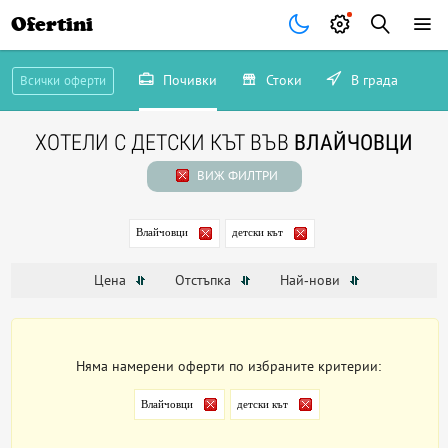
Ofertini
Почивки
Стоки
В града
Всички оферти
ХОТЕЛИ С ДЕТСКИ КЪТ ВЪВ
ВЛАЙЧОВЦИ
ВИЖ ФИЛТРИ
Влайчовци
детски кът
Цена
Отстъпка
Най-нови
Няма намерени оферти по избраните критерии:
Влайчовци
детски кът