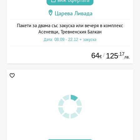
виж офертата
Царева Ливада
Пакети за двама със закуска или вечеря в комплекс
Асеневци, Тревненския Балкан
Дата: 08.09 - 22.12 + закуска
64
.17
125
/
€
лв.