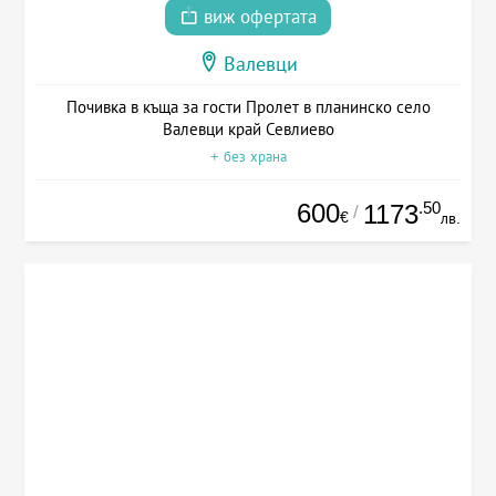
виж офертата
Валевци
Почивка в къща за гости Пролет в планинско село
Валевци край Севлиево
+ без храна
600
.50
1173
/
€
лв.