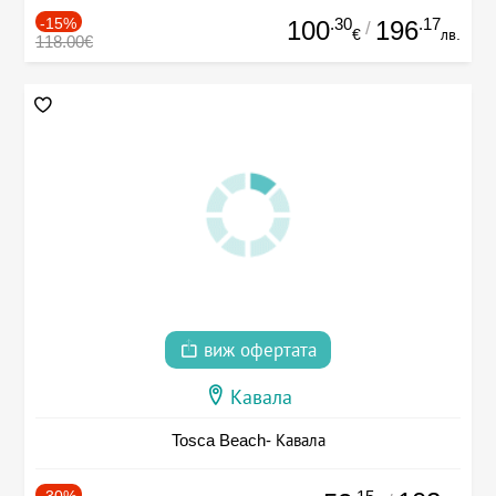
-15%
.30
.17
100
196
/
€
лв.
118.00€
виж офертата
Кавала
Tosca Beach- Кавала
-30%