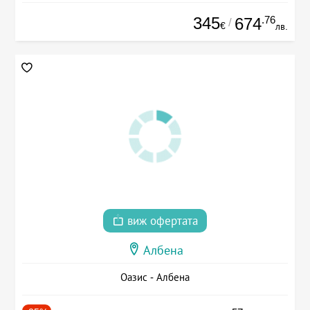
345
.76
674
/
€
лв.
виж офертата
Албена
Оазис - Албена