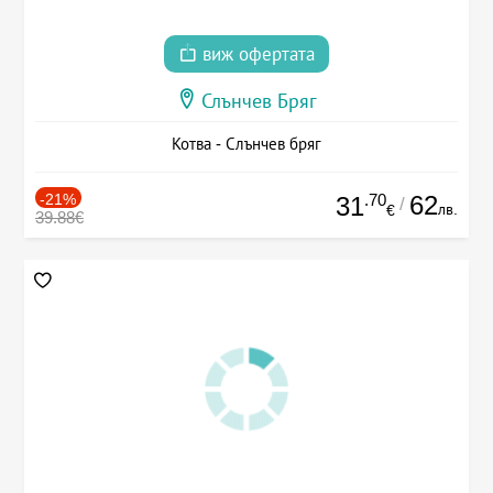
виж офертата
Слънчев Бряг
Котва - Слънчев бряг
-21%
.70
62
31
/
лв.
€
39.88€