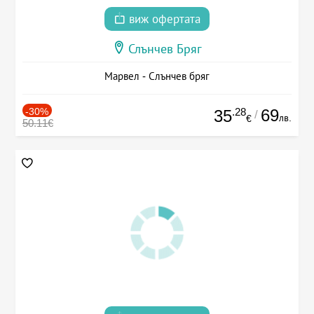
виж офертата
Слънчев Бряг
Марвел - Слънчев бряг
-30%
.28
69
35
/
лв.
€
50.11€