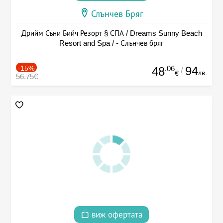
Слънчев Бряг
Дрийм Съни Бийч Резорт § СПА / Dreams Sunny Beach
Resort and Spa / - Слънчев бряг
-15%
.06
94
48
/
лв.
€
56.75€
виж офертата