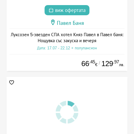
виж офертата
Павел Баня
Луксозен 5-звезден СПА хотел Княз Павел в Павел баня:
Нощувка със закуска и вечеря
Дата: 17.07 - 22.12 + полупансион
.45
.97
66
129
/
€
лв.