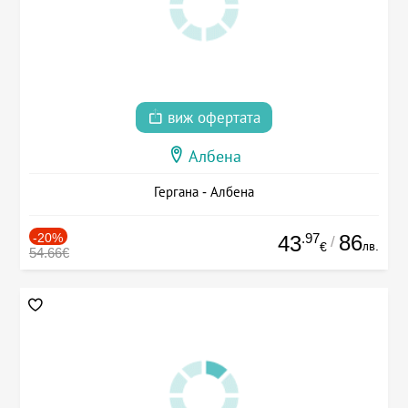
виж офертата
Албена
Гергана - Албена
-20%
.97
86
43
/
лв.
€
54.66€