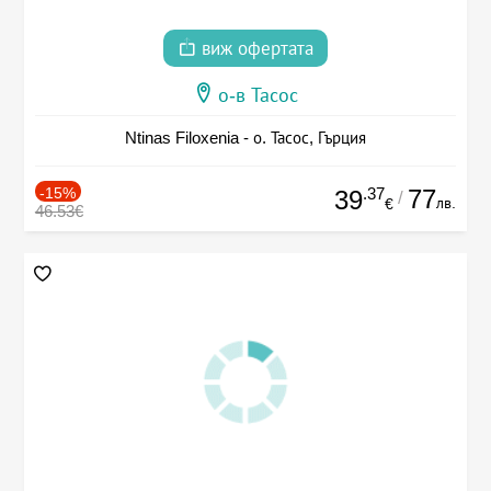
виж офертата
о-в Тасос
Ntinas Filoxenia - о. Тасос, Гърция
-15%
.37
77
39
/
лв.
€
46.53€