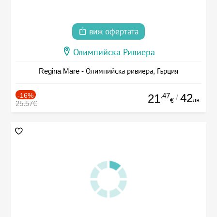
виж офертата
Олимпийска Ривиера
Regina Mare - Олимпийска ривиера, Гърция
-16%
.47
42
21
/
лв.
€
25.57€