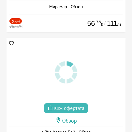
Мирамар - Обзор
-25%
.75
111
56
/
лв.
€
75.67€
виж офертата
Обзор