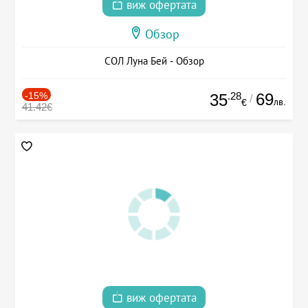
виж офертата
Обзор
СОЛ Луна Бей - Обзор
-15%
.28
69
35
/
лв.
€
41.42€
виж офертата