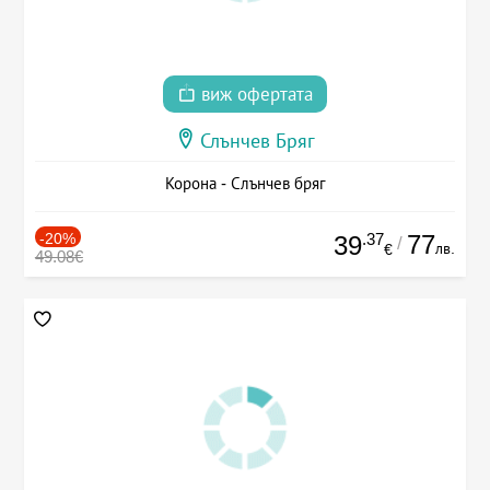
виж офертата
Слънчев Бряг
Корона - Слънчев бряг
-20%
.37
77
39
/
лв.
€
49.08€