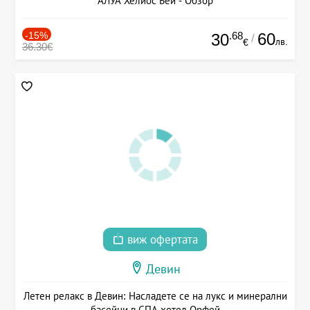
АЛУА Хелиос Бей - Обзор
-15%
.68
60
30
/
лв.
€
36.30€
виж офертата
Девин
Летен релакс в Девин: Насладете се на лукс и минерални
басейни в СПА хотел Орфей