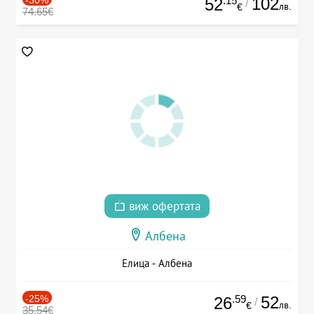
.15
102
52
/
лв.
€
74.65€
виж офертата
Албена
Елица - Албена
-25%
.59
52
26
/
лв.
€
35.54€