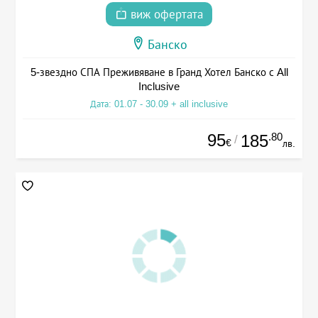
виж офертата
Банско
5-звездно СПА Преживяване в Гранд Хотел Банско с All
Inclusive
Дата: 01.07 - 30.09 + all inclusive
95
.80
185
/
€
лв.