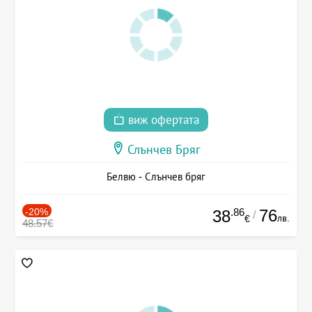
виж офертата
Слънчев Бряг
Белвю - Слънчев бряг
-20%
.86
76
38
/
лв.
€
48.57€