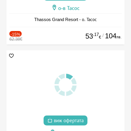
о-в Тасос
Thassos Grand Resort - о. Тасос
-15%
.17
104
53
/
лв.
€
62.38€
виж офертата