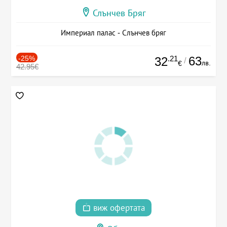
Слънчев Бряг
Империал палас - Слънчев бряг
-25%
.21
63
32
/
лв.
€
42.95€
виж офертата