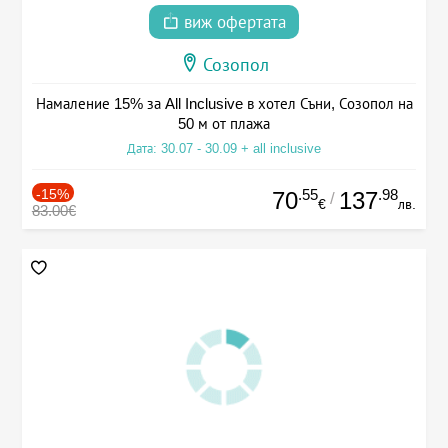
виж офертата
Созопол
Намаление 15% за All Inclusive в хотел Съни, Созопол на
50 м от плажа
Дата: 30.07 - 30.09 + all inclusive
-15%
.55
.98
70
137
/
€
лв.
83.00€