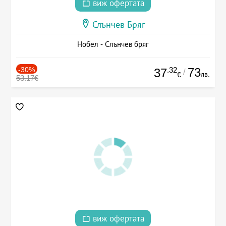
виж офертата
Слънчев Бряг
Нобел - Слънчев бряг
-30%
.32
73
37
/
лв.
€
53.17€
виж офертата