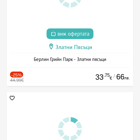
виж офертата
Златни Пясъци
Берлин Грийн Парк - Златни пясъци
-25%
.75
66
33
/
лв.
€
44.99€