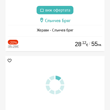
виж офертата
Слънчев Бряг
Жерави - Слънчев бряг
-20%
.12
55
28
/
лв.
€
35.28€