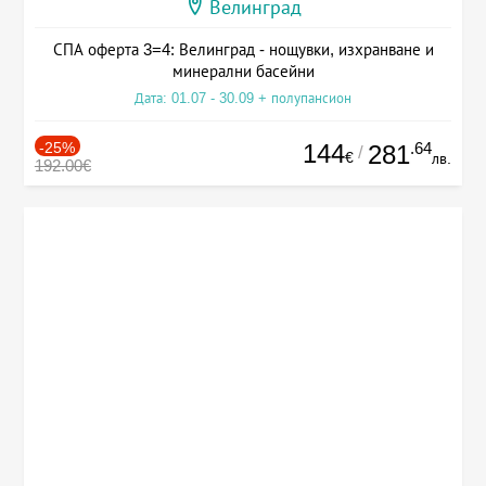
Велинград
СПА оферта 3=4: Велинград - нощувки, изхранване и
минерални басейни
Дата: 01.07 - 30.09 + полупансион
-25%
144
.64
281
/
€
лв.
192.00€