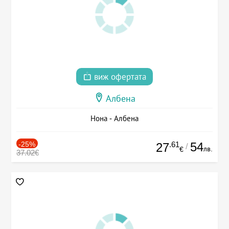
виж офертата
Албена
Нона - Албена
-25%
.61
54
27
/
лв.
€
37.02€