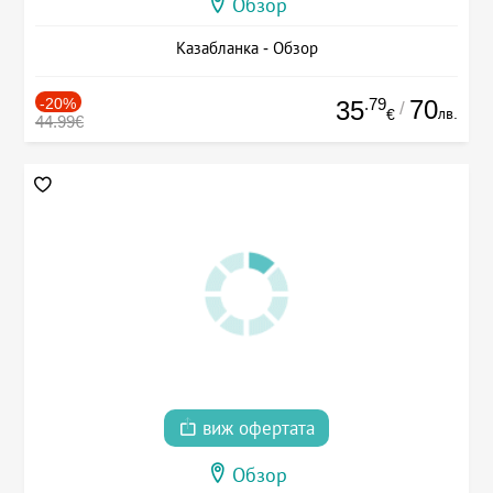
Обзор
Казабланка - Обзор
-20%
.79
70
35
/
лв.
€
44.99€
виж офертата
Обзор