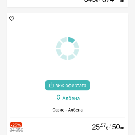
€
лв.
виж офертата
Албена
Оазис - Албена
-25%
.57
50
25
/
лв.
€
34.05€