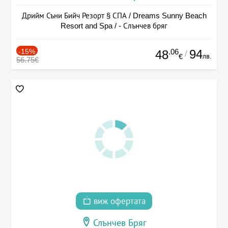
Дрийм Съни Бийч Резорт § СПА / Dreams Sunny Beach
Resort and Spa / - Слънчев бряг
-15%
.06
94
48
/
лв.
€
56.75€
виж офертата
Слънчев Бряг