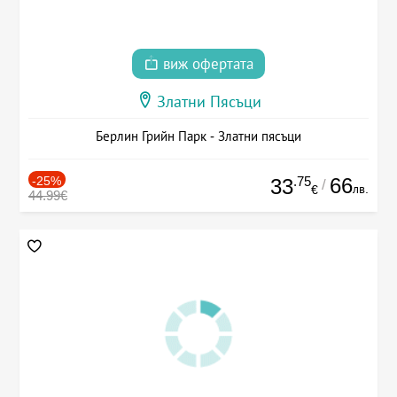
виж офертата
Златни Пясъци
Берлин Грийн Парк - Златни пясъци
-25%
.75
66
33
/
лв.
€
44.99€