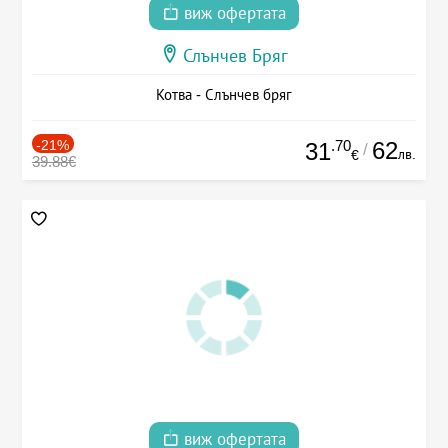
виж офертата
Слънчев Бряг
Котва - Слънчев бряг
-21%
.70
62
31
/
лв.
€
39.88€
виж офертата