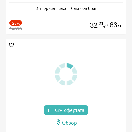
Империал палас - Слънчев бряг
-25%
.21
63
32
/
лв.
€
42.95€
виж офертата
Обзор