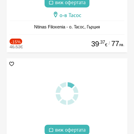
виж офертата
о-в Тасос
Ntinas Filoxenia - о. Тасос, Гърция
-15%
.37
77
39
/
лв.
€
46.53€
виж офертата