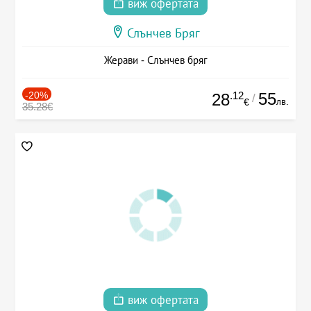
виж офертата
Слънчев Бряг
Жерави - Слънчев бряг
-20%
.12
55
28
/
лв.
€
35.28€
виж офертата