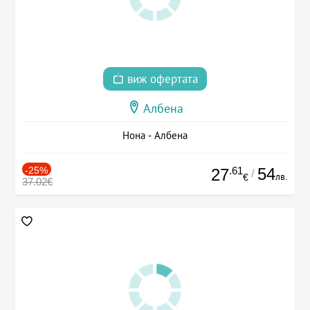
виж офертата
Албена
Нона - Албена
-25%
.61
54
27
/
лв.
€
37.02€