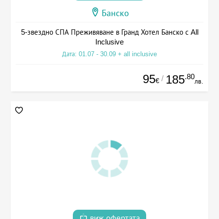
Банско
5-звездно СПА Преживяване в Гранд Хотел Банско с All
Inclusive
Дата: 01.07 - 30.09 + all inclusive
95
.80
185
/
€
лв.
виж офертата