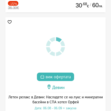
-15%
.68
60
30
/
лв.
€
36.30€
виж офертата
Девин
Летен релакс в Девин: Насладете се на лукс и минерални
басейни в СПА хотел Орфей
Дата: 06.08 - 06.09 + закуска