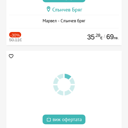
Слънчев Бряг
Марвел - Слънчев бряг
-30%
.28
69
35
/
лв.
€
50.11€
виж офертата