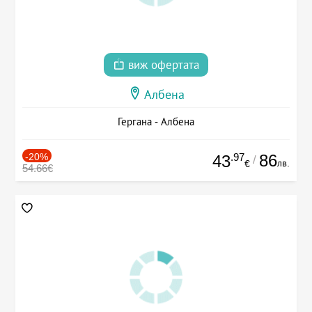
виж офертата
Албена
Гергана - Албена
-20%
.97
86
43
/
лв.
€
54.66€