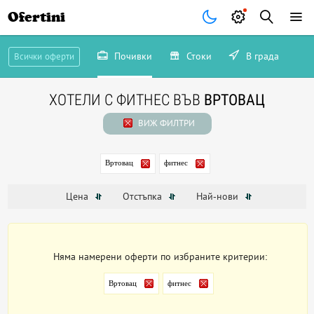
Ofertini
Почивки
Стоки
В града
Всички оферти
ХОТЕЛИ С ФИТНЕС ВЪВ
ВРТОВАЦ
ВИЖ ФИЛТРИ
Вртовац
фитнес
Цена
Отстъпка
Най-нови
Няма намерени оферти по избраните критерии:
Вртовац
фитнес