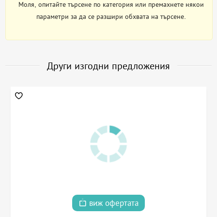
Моля, опитайте търсене по категория или премахнете някои
параметри за да се разшири обхвата на търсене.
Други изгодни предложения
виж офертата