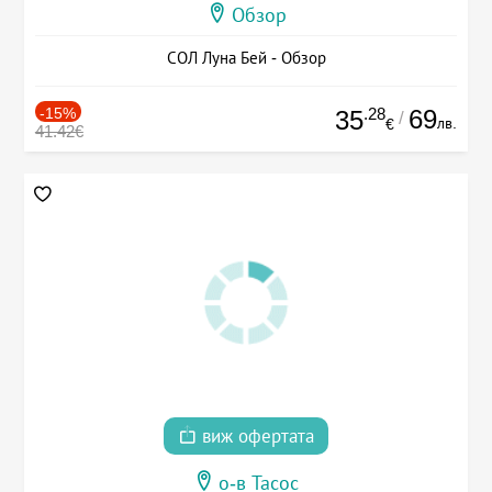
Обзор
СОЛ Луна Бей - Обзор
-15%
.28
69
35
/
лв.
€
41.42€
виж офертата
о-в Тасос