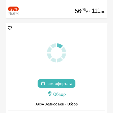
-25%
.75
111
56
/
лв.
€
75.67€
виж офертата
Обзор
АЛУА Хелиос Бей - Обзор