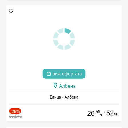
виж офертата
Албена
Елица - Албена
-25%
.59
52
26
/
лв.
€
35.54€