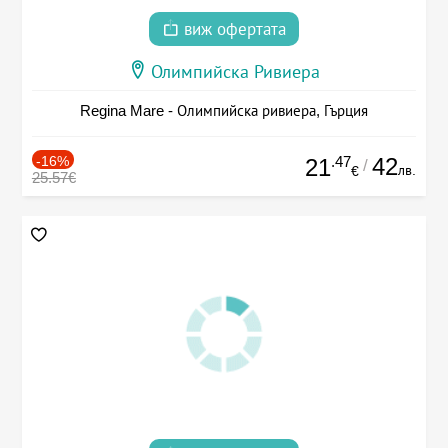
виж офертата
Олимпийска Ривиера
Regina Mare - Олимпийска ривиера, Гърция
-16%
.47
42
21
/
лв.
€
25.57€