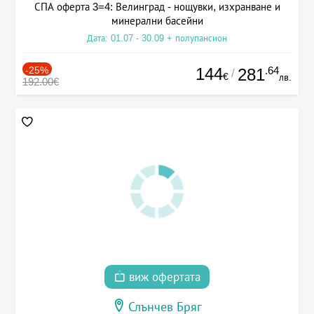
СПА оферта 3=4: Велинград - нощувки, изхранване и
минерални басейни
Дата: 01.07 - 30.09 + полупансион
-25%
144
.64
281
/
€
лв.
192.00€
виж офертата
Слънчев Бряг