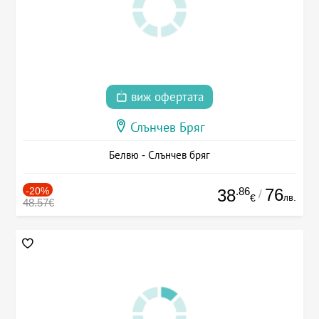
виж офертата
Слънчев Бряг
Белвю - Слънчев бряг
-20%
.86
76
38
/
лв.
€
48.57€