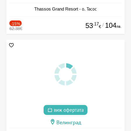
Thassos Grand Resort - о. Тасос
-15%
.17
104
53
/
лв.
€
62.38€
виж офертата
Велинград