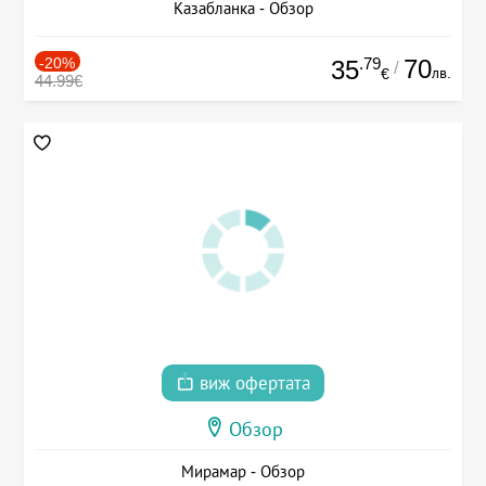
Казабланка - Обзор
-20%
.79
70
35
/
лв.
€
44.99€
виж офертата
Обзор
Мирамар - Обзор