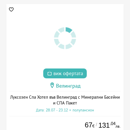
виж офертата
Велинград
Луксозен Спа Хотел във Велинград с Минерални Басейни
и СПА Пакет
Дата: 28.07 - 23.12 + полупансион
67
.04
131
/
€
лв.