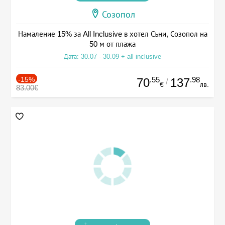
Созопол
Намаление 15% за All Inclusive в хотел Съни, Созопол на
50 м от плажа
Дата: 30.07 - 30.09 + all inclusive
-15%
.55
.98
70
137
/
€
лв.
83.00€