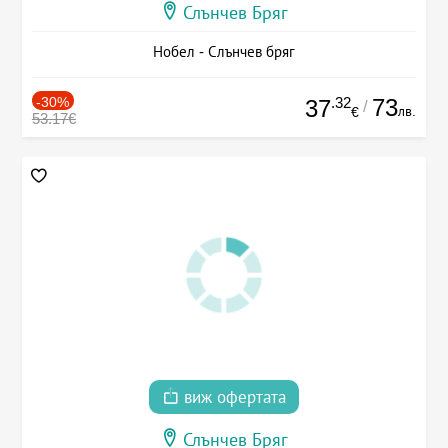
Слънчев Бряг
Нобел - Слънчев бряг
-30%
.32
73
37
/
лв.
€
53.17€
виж офертата
Слънчев Бряг