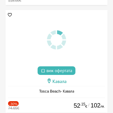
118.00€
виж офертата
Кавала
Tosca Beach- Кавала
-30%
.15
102
52
/
лв.
€
74.65€