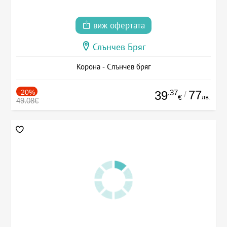
виж офертата
Слънчев Бряг
Корона - Слънчев бряг
-20%
.37
77
39
/
лв.
€
49.08€