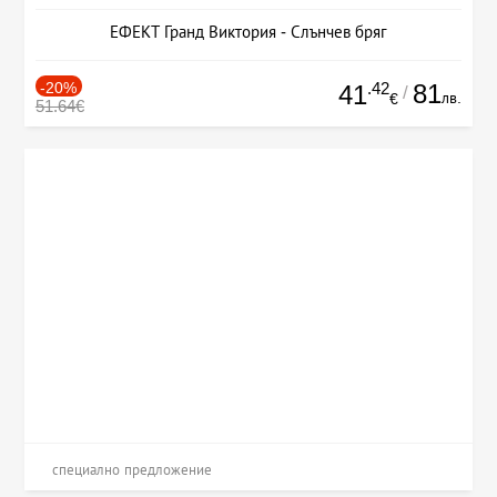
ЕФЕКТ Гранд Виктория - Слънчев бряг
-20%
.42
81
41
/
лв.
€
51.64€
специално предложение