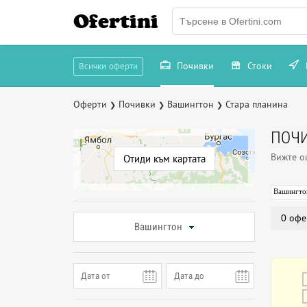
Ofertini
Почивки
Стоки
Всички оферти
Оферти
Почивки
Вашингтон
Стара планина
❯
❯
❯
ПОЧИ
Вижте 
Отиди към картата
Вашингто
0 офе
Вашингтон