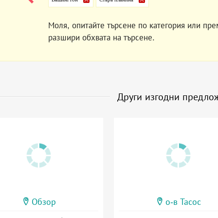
Моля, опитайте търсене по категория или пре
разшири обхвата на търсене.
Други изгодни предло
Обзор
о-в Тасос