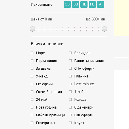
Изхранване
OB
BB
HB
FB
AI
Цена от 0 лв
До 300+ лв
Всички почивки
Море
Великден
Първа линия
Ранни записвания
За двама
СПА оферти
Уикенд
Планина
Екскурзии
Last minute
Свети Валентин
1 май
24 май
Коледа
Нова година
8 декември
Майски празници
Ски оферти
Екотуризъм
Круиз