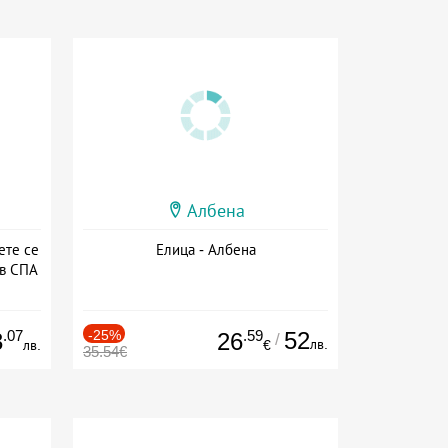
Албена
ете се
Елица - Албена
 в СПА
а
.07
-25%
.59
52
3
26
/
лв.
лв.
€
35.54€