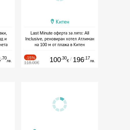
Китен
вки,
Last Minute оферта за лято: All
яд и
Inclusive, реновиран хотел Атлиман
нета
на 100 м от плажа в Китен
сион
Дата: 01.06 - 29.09 + all inclusive
.70
-15%
.30
.17
4
100
196
/
лв.
€
лв.
118.00€