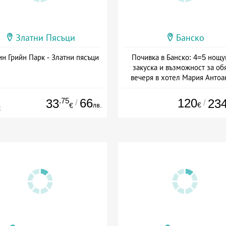
Златни Пясъци
Банско
н Грийн Парк - Златни пясъци
Почивка в Банско: 4=5 нощу
закуска и възможност за об
вечеря в хотел Мария Антоа
Дата: 16.07 - 07.09 + полупан
.75
66
120
33
23
/
/
лв.
€
€
€