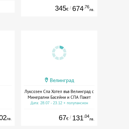
345
.76
674
/
€
лв.
Велинград
Луксозен Спа Хотел във Велинград с
Минерални Басейни и СПА Пакет
Дата: 28.07 - 23.12 + полупансион
02
67
.04
131
/
лв.
€
лв.