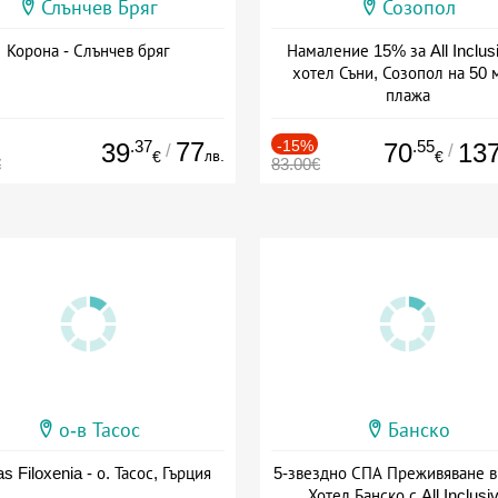
Слънчев Бряг
Созопол
Корона - Слънчев бряг
Намаление 15% за All Inclus
хотел Съни, Созопол на 50 
плажа
Дата: 30.07 - 30.09 + all inclus
.37
77
-15%
.55
39
70
13
/
/
лв.
€
€
€
83.00€
о-в Тасос
Банско
as Filoxenia - о. Тасос, Гърция
5-звездно СПА Преживяване в
Хотел Банско с All Inclusi