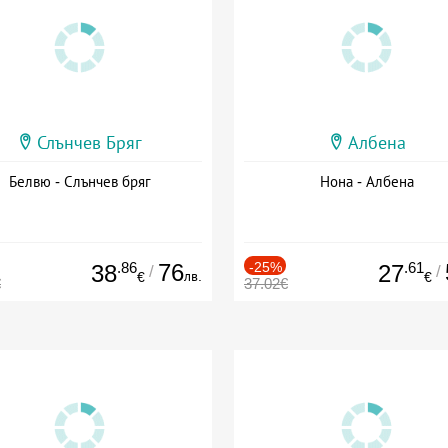
Слънчев Бряг
Албена
Белвю - Слънчев бряг
Нона - Албена
.86
76
-25%
.61
38
27
/
/
лв.
€
€
€
37.02€