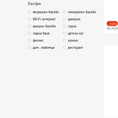
Екстри
вътрешен басейн
минерален басейн
Wi-Fi интернет
джакузи
-15%
външен басейн
сауна
41.42
парна баня
детски кът
фитнес
казино
дом. любимци
ресторант