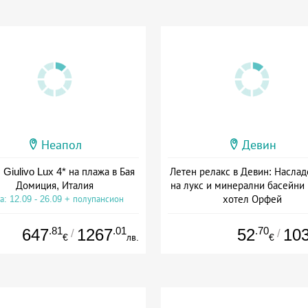
Неапол
Девин
 Giulivo Lux 4* на плажа в Бая
Летен релакс в Девин: Наслад
Домиция, Италия
на лукс и минерални басейни
хотел Орфей
а: 12.09 - 26.09 + полупансион
Дата: 06.08 - 06.09 + закуск
.81
.01
.70
647
1267
52
10
/
/
€
лв.
€