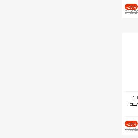
-25%
34.05
СП
нощу
Дат
-25%
192.0