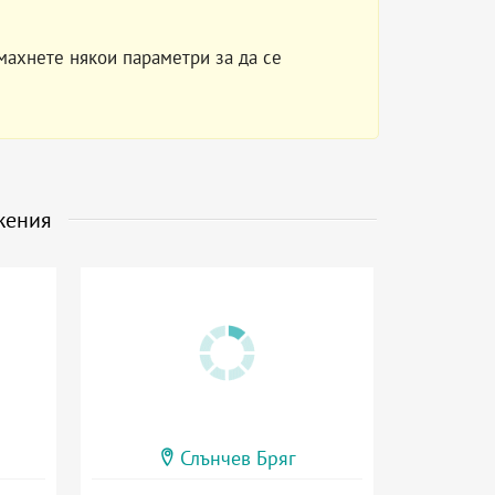
махнете някои параметри за да се
жения
Слънчев Бряг