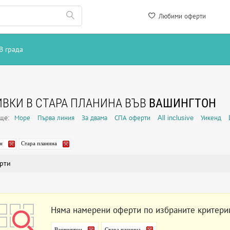
Любими оферти
В града
ВКИ В СТАРА ПЛАНИНА ВЪВ
ВАШИНГТОН
още:
Море
Първа линия
За двама
СПА оферти
All inclusive
Уикенд
н
Стара планина
рти
Няма намерени оферти по избраните критери
Вашингтон
Стара планина