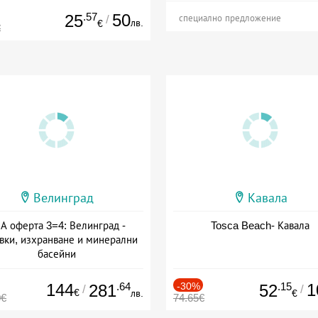
.57
50
25
/
специално предложение
лв.
€
€
Велинград
Кавала
А оферта 3=4: Велинград -
Tosca Beach- Кавала
вки, изхранване и минерални
басейни
а: 01.07 - 30.09 + полупансион
144
.64
-30%
.15
1
281
52
/
/
€
лв.
€
0€
74.65€