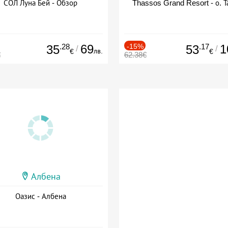
СОЛ Луна Бей - Обзор
Thassos Grand Resort - о. Т
.28
69
-15%
.17
1
35
53
/
/
лв.
€
€
€
62.38€
Албена
Оазис - Албена