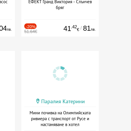
асос
ЕФЕКТ Гранд Виктория - Слънчев
бряг
04
-20%
.42
81
41
/
лв.
лв.
€
51.64€
Паралия Катерини
Мини почивка на Олимпийската
ривиера с транспорт от Русе и
настаняване в хотел
Дата: 18.09 - 23.09 + закуска