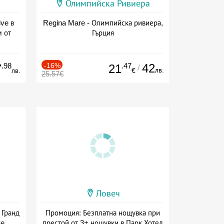
Олимпийска Ривиера
ive в
Regina Mare - Олимпийска ривиера,
м от
Гърция
ive
.98
-16%
.47
42
7
21
/
лв.
лв.
€
25.57€
Ловеч
 Гранд
Промоция: Безплатна нощувка при
ve
престой от 3+ нощувки в Парк Хотел