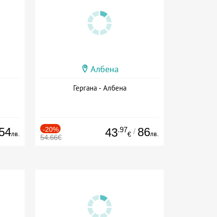
Албена
Гергана - Албена
54
-20%
.97
86
43
/
лв.
лв.
€
54.66€