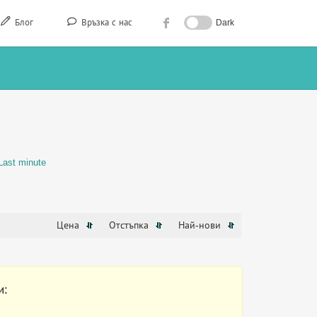
Блог
Връзка с нас
Dark
Last minute
Цена
Отстъпка
Най-нови
и: