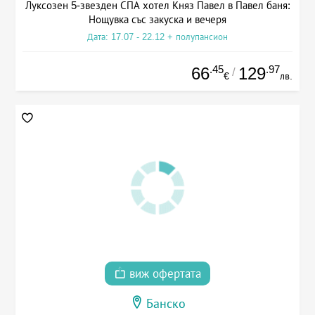
Луксозен 5-звезден СПА хотел Княз Павел в Павел баня:
Нощувка със закуска и вечеря
Дата: 17.07 - 22.12 + полупансион
.45
.97
66
129
/
€
лв.
виж офертата
Банско