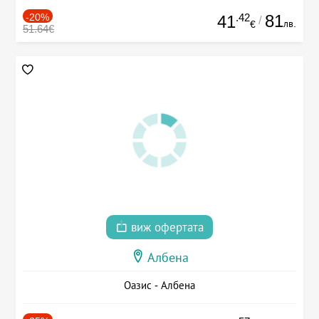
-20%
.42
81
41
/
лв.
€
51.64€
виж офертата
Албена
Оазис - Албена