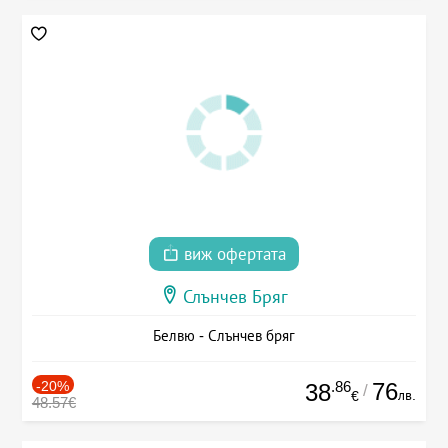
виж офертата
Слънчев Бряг
Белвю - Слънчев бряг
-20%
.86
76
38
/
лв.
€
48.57€