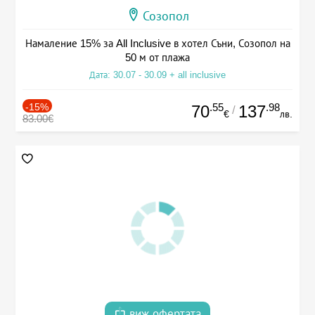
Созопол
Намаление 15% за All Inclusive в хотел Съни, Созопол на
50 м от плажа
Дата: 30.07 - 30.09 + all inclusive
-15%
.55
.98
70
137
/
€
лв.
83.00€
виж офертата