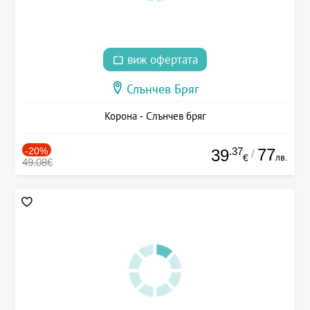
виж офертата
Слънчев Бряг
Корона - Слънчев бряг
-20%
.37
77
39
/
лв.
€
49.08€