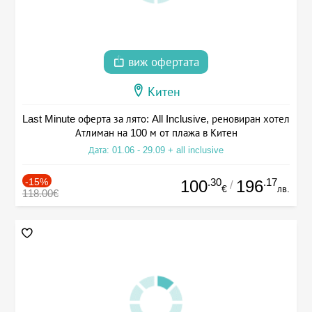
виж офертата
Китен
Last Minute оферта за лято: All Inclusive, реновиран хотел
Атлиман на 100 м от плажа в Китен
Дата: 01.06 - 29.09 + all inclusive
-15%
.30
.17
100
196
/
€
лв.
118.00€