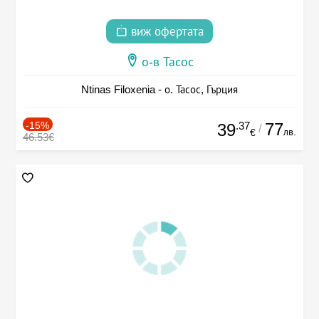
виж офертата
о-в Тасос
Ntinas Filoxenia - о. Тасос, Гърция
-15%
.37
77
39
/
лв.
€
46.53€