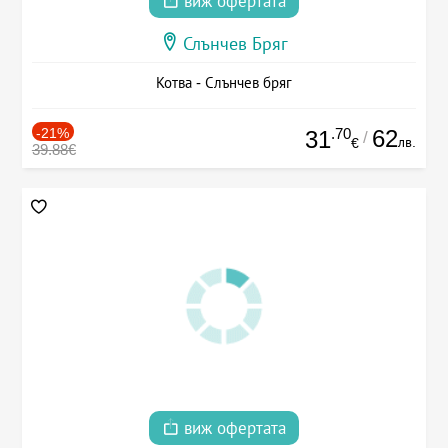
виж офертата
Слънчев Бряг
Котва - Слънчев бряг
-21%
.70
62
31
/
лв.
€
39.88€
виж офертата