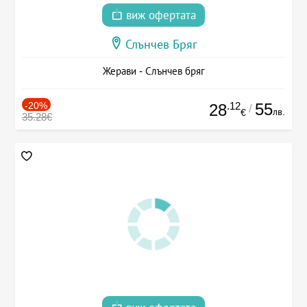
виж офертата
Слънчев Бряг
Жерави - Слънчев бряг
-20%
.12
55
28
/
лв.
€
35.28€