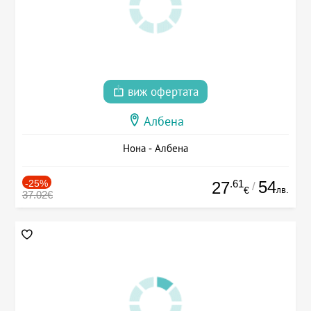
виж офертата
Албена
Нона - Албена
-25%
.61
54
27
/
лв.
€
37.02€