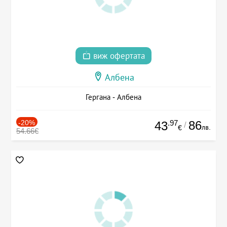
виж офертата
Албена
Гергана - Албена
-20%
.97
86
43
/
лв.
€
54.66€