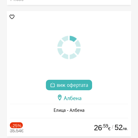
виж офертата
Албена
Елица - Албена
-25%
.59
52
26
/
лв.
€
35.54€