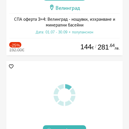
Велинград
СПА оферта 3=4: Велинград - нощувки, изхранване и
минерални басейни
Дата: 01.07 - 30.09 + полупансион
-25%
144
.64
281
/
€
лв.
192.00€