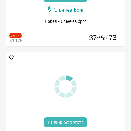
Слънчев Бряг
Нобел - Слънчев бряг
-30%
.32
73
37
/
лв.
€
53.17€
виж офертата