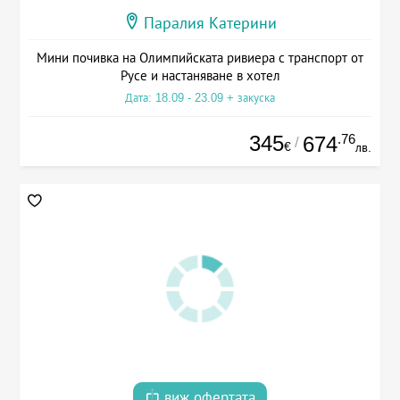
Паралия Катерини
Мини почивка на Олимпийската ривиера с транспорт от
Русе и настаняване в хотел
Дата: 18.09 - 23.09 + закуска
345
.76
674
/
€
лв.
виж офертата