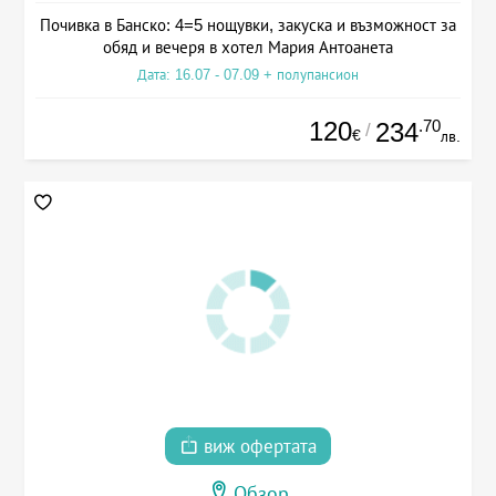
Почивка в Банско: 4=5 нощувки, закуска и възможност за
обяд и вечеря в хотел Мария Антоанета
Дата: 16.07 - 07.09 + полупансион
120
.70
234
/
€
лв.
виж офертата
Обзор