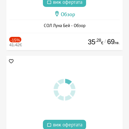
виж офертата
Обзор
СОЛ Луна Бей - Обзор
-15%
.28
69
35
/
лв.
€
41.42€
виж офертата