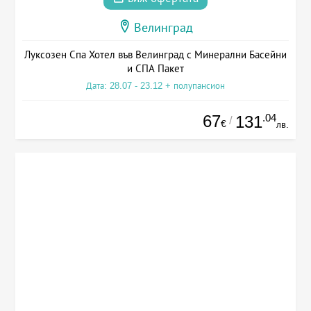
Велинград
Луксозен Спа Хотел във Велинград с Минерални Басейни
и СПА Пакет
Дата: 28.07 - 23.12 + полупансион
67
.04
131
/
€
лв.