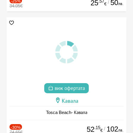
-25%
.57
50
25
/
лв.
€
34.05€
виж офертата
Кавала
Tosca Beach- Кавала
-30%
.15
102
52
/
лв.
€
74.65€