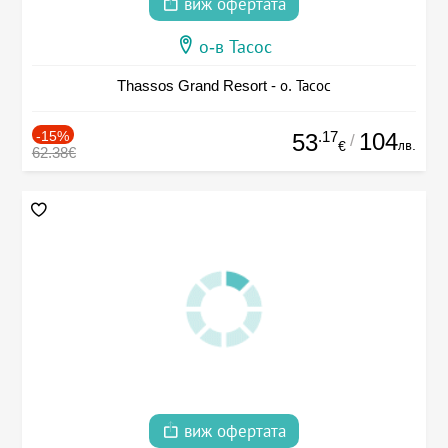
виж офертата
о-в Тасос
Thassos Grand Resort - о. Тасос
-15%
.17
104
53
/
лв.
€
62.38€
виж офертата