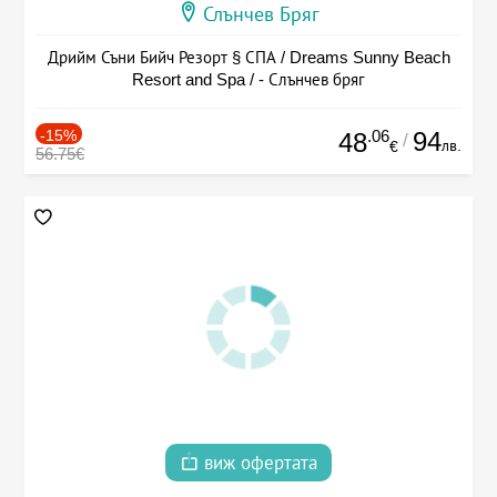
Слънчев Бряг
Дрийм Съни Бийч Резорт § СПА / Dreams Sunny Beach
Resort and Spa / - Слънчев бряг
-15%
.06
94
48
/
лв.
€
56.75€
виж офертата