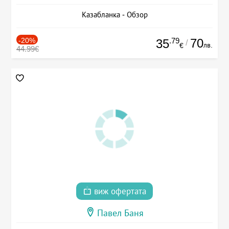
Казабланка - Обзор
-20%
.79
70
35
/
лв.
€
44.99€
виж офертата
Павел Баня