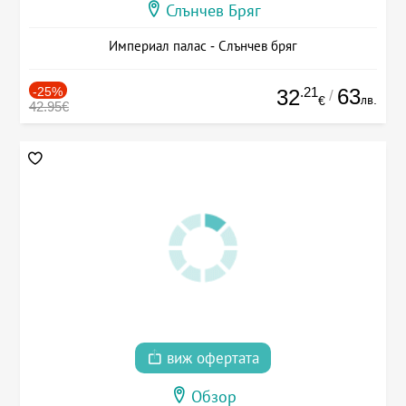
Слънчев Бряг
Империал палас - Слънчев бряг
-25%
.21
63
32
/
лв.
€
42.95€
виж офертата
Обзор