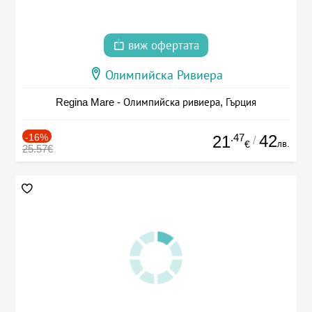
виж офертата
Олимпийска Ривиера
Regina Mare - Олимпийска ривиера, Гърция
-16%
.47
42
21
/
лв.
€
25.57€