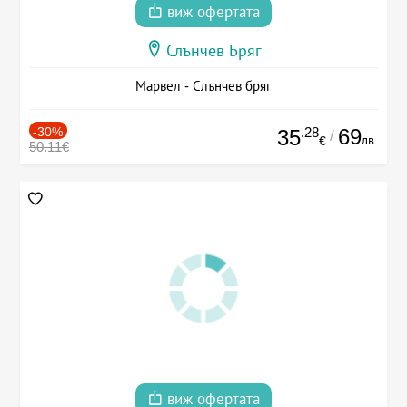
виж офертата
Слънчев Бряг
Марвел - Слънчев бряг
-30%
.28
69
35
/
лв.
€
50.11€
виж офертата