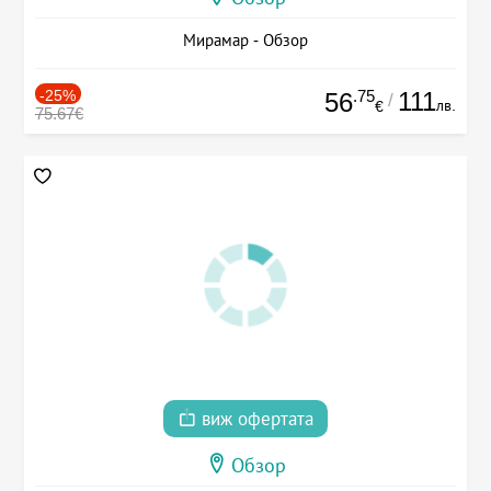
Мирамар - Обзор
-25%
.75
111
56
/
лв.
€
75.67€
виж офертата
Обзор