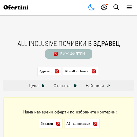
Почивки
Стоки
В града
Всички оферти
Ofertini
ALL INCLUSIVE ПОЧИВКИ В
ЗДРАВЕЦ
ВИЖ ФИЛТРИ
Здравец
AI - all inclusive
Цена
Отстъпка
Най-нови
Няма намерени оферти по избраните критерии:
Здравец
AI - all inclusive