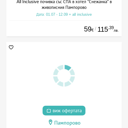
All Inclusive почивка със СПА в хотел "Снежанка" в
живописния Пампорово
Дата: 01.07 - 12.09 + all inclusive
59
.39
115
/
€
лв.
виж офертата
Пампорово