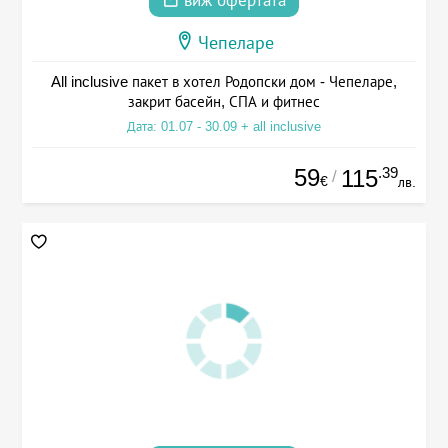
виж офертата
Чепеларе
All inclusive пакет в хотел Родопски дом - Чепеларе,
закрит басейн, СПА и фитнес
Дата: 01.07 - 30.09 + all inclusive
59
.39
115
/
€
лв.