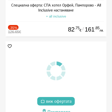
Специална оферта: СПА хотел Орфей, Пампорово - All
Inclusive настаняване
+ all inclusive
-35%
.75
.85
82
161
/
€
лв.
126.65€
виж офертата