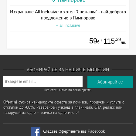
Пампорово
Изхранване All Inclusive в хотел 'Снежанка' - най-доброто
предложение в Пампорово
+ all inclusive
59
.39
115
/
€
лв.
АБОНИРАЙ СЕ ЗА НАШИЯ Е-БЮЛЕТИН
Без спам. Отказ по всяко време.
Ofertini
събира най-добрите оферти за почивки, продукти и услуги с
отстъпки до -60%. Резервирай уикенд в планината, СПА релакс или
пазарувай изгодно – всичко на едно място!
Следете Офертините във Facebook