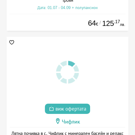
Троян
Дата: 01.07 - 04.09 + полупансион
64
.17
125
/
€
лв.
виж офертата
Чифлик
Лятна почивка в с. Чифлик с минерален басейн и релакс