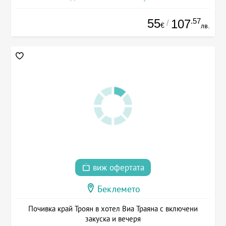
55
.57
107
/
€
лв.
виж офертата
Беклемето
Почивка край Троян в хотел Виа Траяна с включени
закуска и вечеря