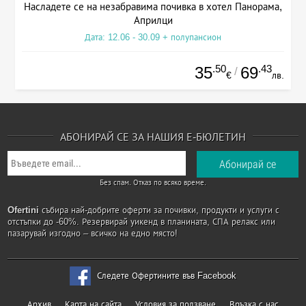
Насладете се на незабравима почивка в хотел Панорама,
Априлци
Дата: 12.06 - 30.09 + полупансион
.50
.43
35
69
/
€
лв.
АБОНИРАЙ СЕ ЗА НАШИЯ Е-БЮЛЕТИН
Без спам. Отказ по всяко време.
Ofertini
събира най-добрите оферти за почивки, продукти и услуги с
отстъпки до -60%. Резервирай уикенд в планината, СПА релакс или
пазарувай изгодно – всичко на едно място!
Следете Офертините във Facebook
Архив
Карта на сайта
Условия за ползване
Връзка с нас