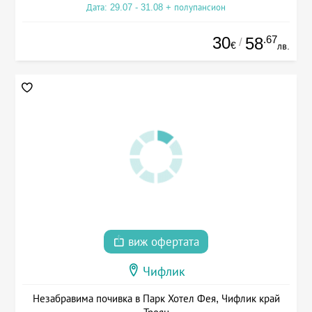
Дата: 29.07 - 31.08 + полупансион
30
.67
58
/
€
лв.
виж офертата
Чифлик
Незабравима почивка в Парк Хотел Фея, Чифлик край