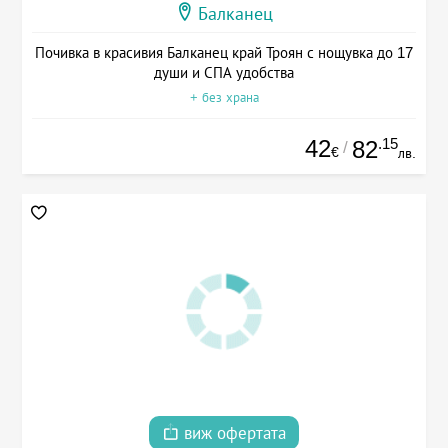
Балканец
Почивка в красивия Балканец край Троян с нощувка до 17
души и СПА удобства
+ без храна
42
.15
82
/
€
лв.
виж офертата