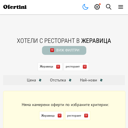
Почивки
Стоки
В града
Всички оферти
Ofertini
ХОТЕЛИ С РЕСТОРАНТ В
ЖЕРАВИЦА
ВИЖ ФИЛТРИ
Жеравица
ресторант
Цена
Отстъпка
Най-нови
Няма намерени оферти по избраните критерии:
Жеравица
ресторант