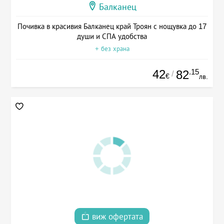
Балканец
Почивка в красивия Балканец край Троян с нощувка до 17
души и СПА удобства
+ без храна
42
.15
82
/
€
лв.
виж офертата