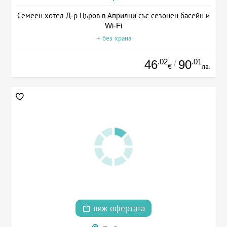
Семеен хотел Д-р Църов в Априлци със сезонен басейн и
Wi-Fi
+ без храна
.02
.01
46
90
/
€
лв.
виж офертата