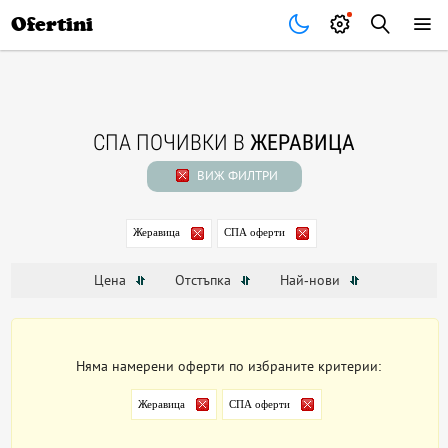
Почивки
Стоки
В града
Всички оферти
Ofertini
СПА ПОЧИВКИ В
ЖЕРАВИЦА
ВИЖ ФИЛТРИ
Жеравица
СПА оферти
Цена
Отстъпка
Най-нови
Няма намерени оферти по избраните критерии:
Жеравица
СПА оферти