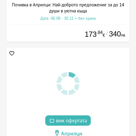
Почивка в Априлци: Най-доброто предложение за до 14
души в уютна къща
Дата: 06.08 - 30.11 + без храна
.84
340
173
/
лв.
€
виж офертата
Априлци