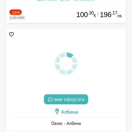
-15%
.30
.17
100
196
/
€
лв.
118.00€
виж офертата
Албена
Оазис - Албена