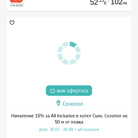
.15
102
52
/
лв.
€
74.65€
виж офертата
Созопол
Намаление 15% за All Inclusive в хотел Съни, Созопол на
50 м от плажа
Дата: 30.07 - 30.09 + all inclusive