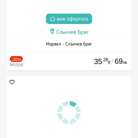
виж офертата
Слънчев Бряг
Марвел - Слънчев бряг
-30%
.28
69
35
/
лв.
€
50.11€