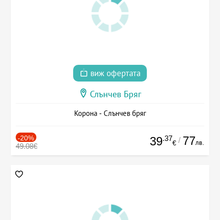
виж офертата
Слънчев Бряг
Корона - Слънчев бряг
-20%
.37
77
39
/
лв.
€
49.08€