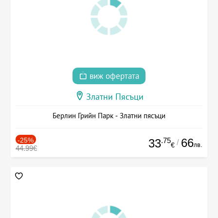
виж офертата
Златни Пясъци
Берлин Грийн Парк - Златни пясъци
-25%
.75
66
33
/
лв.
€
44.99€