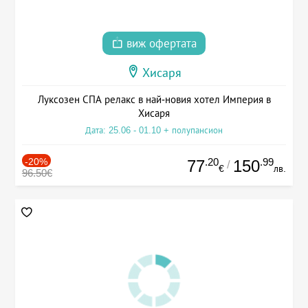
виж офертата
Хисаря
Луксозен СПА релакс в най-новия хотел Империя в
Хисаря
Дата: 25.06 - 01.10 + полупансион
-20%
.20
.99
77
150
/
€
лв.
96.50€