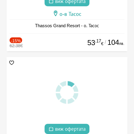
виж офертата
о-в Тасос
Thassos Grand Resort - о. Тасос
-15%
.17
104
53
/
лв.
€
62.38€
виж офертата