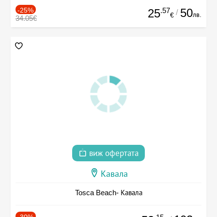
-25%
.57
50
25
/
лв.
€
34.05€
виж офертата
Кавала
Tosca Beach- Кавала
-30%