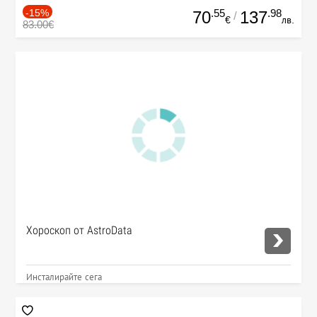
-15%
.55
.98
70
137
/
€
лв.
83.00€
Хороскоп от AstroData
Инсталирайте сега