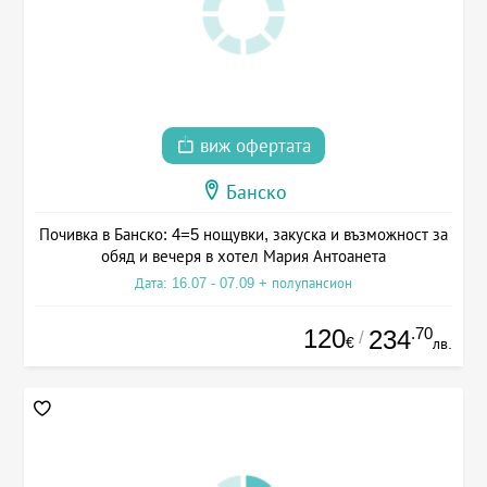
виж офертата
Банско
Почивка в Банско: 4=5 нощувки, закуска и възможност за
обяд и вечеря в хотел Мария Антоанета
Дата: 16.07 - 07.09 + полупансион
120
.70
234
/
€
лв.