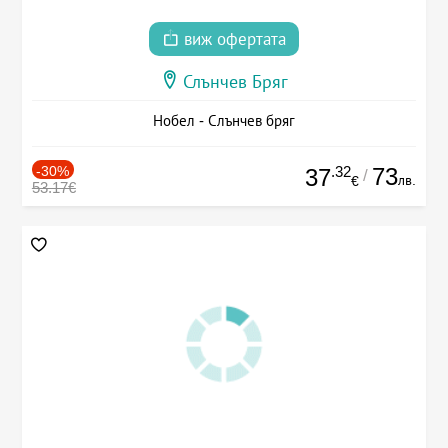
виж офертата
Слънчев Бряг
Нобел - Слънчев бряг
-30%
.32
73
37
/
лв.
€
53.17€