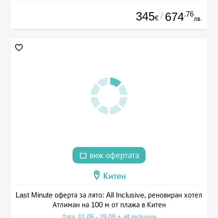
345
.76
674
/
€
лв.
виж офертата
Китен
Last Minute оферта за лято: All Inclusive, реновиран хотел
Атлиман на 100 м от плажа в Китен
Дата: 01.06 - 29.09 + all inclusive