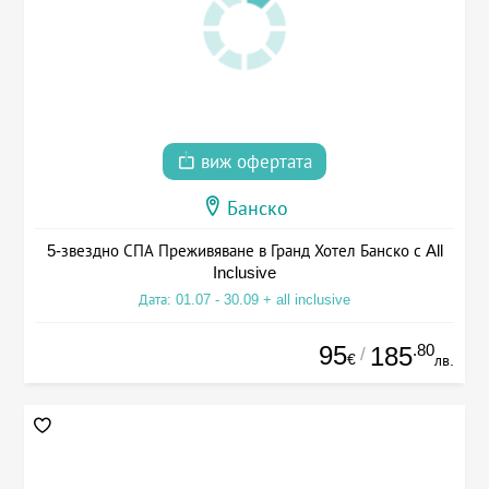
виж офертата
Банско
5-звездно СПА Преживяване в Гранд Хотел Банско с All
Inclusive
Дата: 01.07 - 30.09 + all inclusive
95
.80
185
/
€
лв.