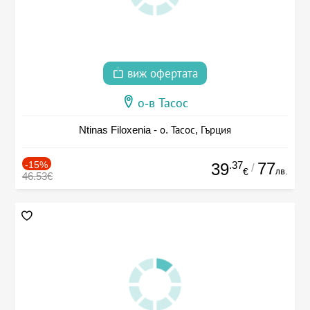
виж офертата
о-в Тасос
Ntinas Filoxenia - о. Тасос, Гърция
-15%
.37
77
39
/
лв.
€
46.53€