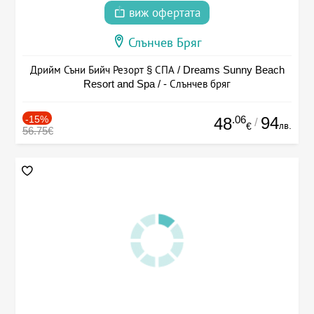
виж офертата
Слънчев Бряг
Дрийм Съни Бийч Резорт § СПА / Dreams Sunny Beach
Resort and Spa / - Слънчев бряг
-15%
.06
94
48
/
лв.
€
56.75€