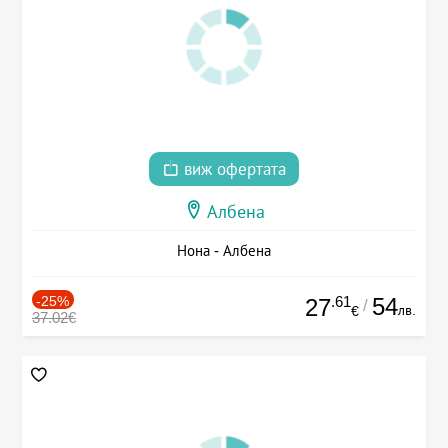
виж офертата
Албена
Нона - Албена
-25%
.61
54
27
/
лв.
€
37.02€