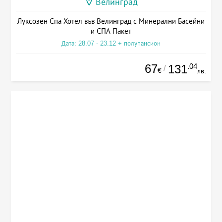
Велинград
Луксозен Спа Хотел във Велинград с Минерални Басейни
и СПА Пакет
Дата: 28.07 - 23.12 + полупансион
67
.04
131
/
€
лв.