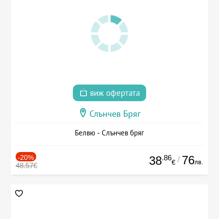
виж офертата
Слънчев Бряг
Белвю - Слънчев бряг
-20%
.86
76
38
/
лв.
€
48.57€