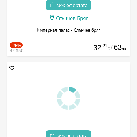
виж офертата
Слънчев Бряг
Империал палас - Слънчев бряг
-25%
.21
63
32
/
лв.
€
42.95€
виж офертата