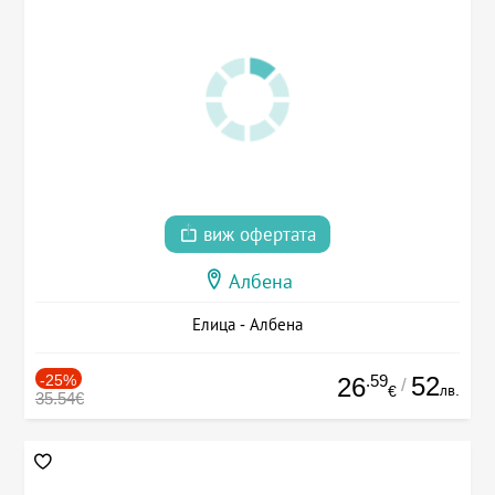
виж офертата
Албена
Елица - Албена
-25%
.59
52
26
/
лв.
€
35.54€