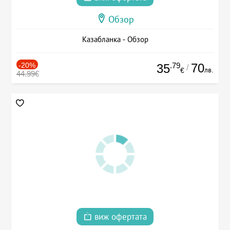
Обзор
Казабланка - Обзор
-20%
.79
70
35
/
лв.
€
44.99€
виж офертата