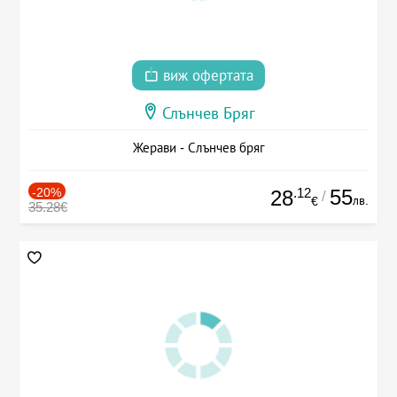
виж офертата
Слънчев Бряг
Жерави - Слънчев бряг
-20%
.12
55
28
/
лв.
€
35.28€