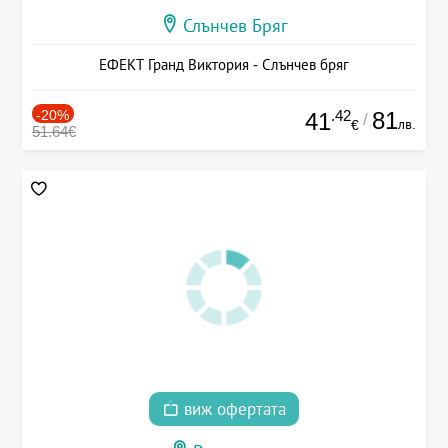
Слънчев Бряг
ЕФЕКТ Гранд Виктория - Слънчев бряг
-20%
.42
81
41
/
лв.
€
51.64€
виж офертата