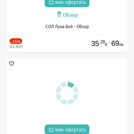
виж офертата
Обзор
СОЛ Луна Бей - Обзор
-15%
.28
69
35
/
лв.
€
41.42€
виж офертата