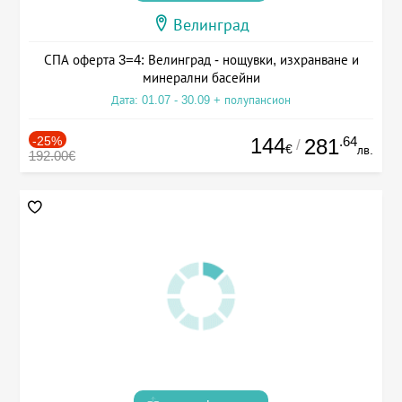
Велинград
СПА оферта 3=4: Велинград - нощувки, изхранване и
минерални басейни
Дата: 01.07 - 30.09 + полупансион
-25%
144
.64
281
/
€
лв.
192.00€