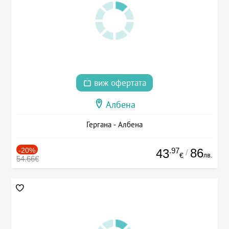
виж офертата
Албена
Гергана - Албена
-20%
.97
86
43
/
лв.
€
54.66€