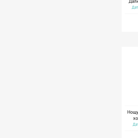
Дали
Дат
Нощув
хо
Дат