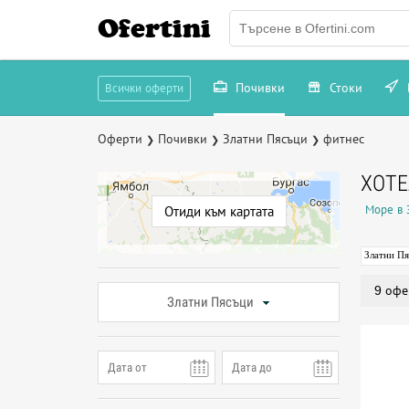
Ofertini
Почивки
Стоки
Всички оферти
Оферти
Почивки
Златни Пясъци
фитнес
❯
❯
❯
ХОТЕ
Море в 
Отиди към картата
Златни П
9 офе
Златни Пясъци