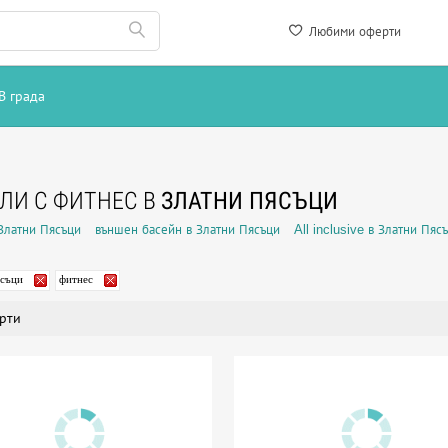
Любими оферти
В града
ЛИ С ФИТНЕС В
ЗЛАТНИ ПЯСЪЦИ
Златни Пясъци
външен басейн в Златни Пясъци
All inclusive в Златни Пяс
ясъци
фитнес
рти