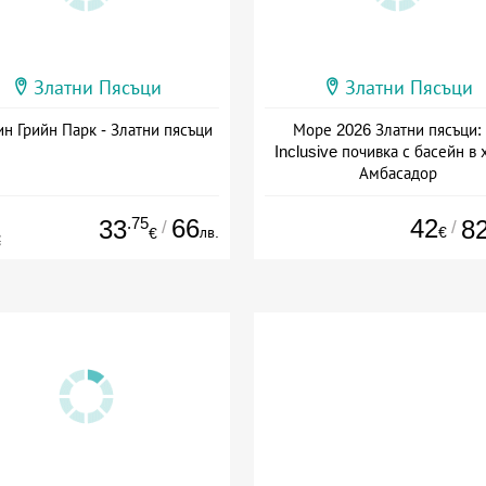
Златни Пясъци
Златни Пясъци
н Грийн Парк - Златни пясъци
Море 2026 Златни пясъци: 
Inclusive почивка с басейн в 
Амбасадор
Дата: 26.06 - 30.09 + all inclus
.75
66
42
33
8
/
/
лв.
€
€
€