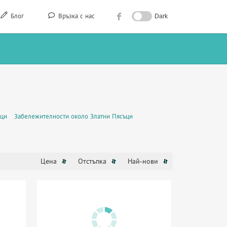
Блог
Връзка с нас
Dark
ъци
Забележителности около Златни Пясъци
Цена
Отстъпка
Най-нови