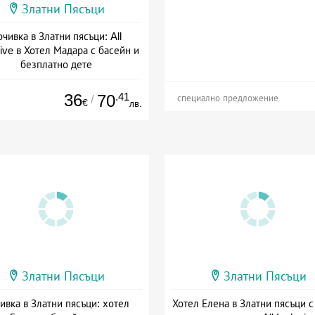
Златни Пясъци
чивка в Златни пясъци: All
sive в Хотел Мадара с басейн и
безплатно дете
а: 30.04 - 30.09 + all inclusive
36
.41
70
/
специално предложение
€
лв.
Златни Пясъци
Златни Пясъци
ивка в Златни пясъци: хотел
Хотел Елена в Златни пясъци с