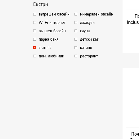
Екстри
вътрешен басейн
минерален басейн
По
Inclu
Wi-Fi интернет
джакузи
външен басейн
сауна
Дат
парна баня
детски кът
фитнес
казино
дом. любимци
ресторант
Поч