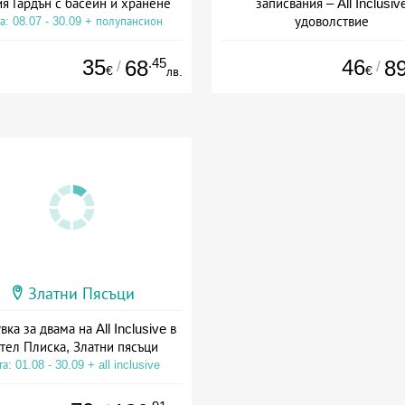
я Гардън с басейн и хранене
записвания – All Inclusiv
удоволствие
а: 08.07 - 30.09 + полупансион
+ all inclusive
35
.45
46
68
8
/
/
€
€
лв.
Златни Пясъци
ка за двама на All Inclusive в
тел Плиска, Златни пясъци
а: 01.08 - 30.09 + all inclusive