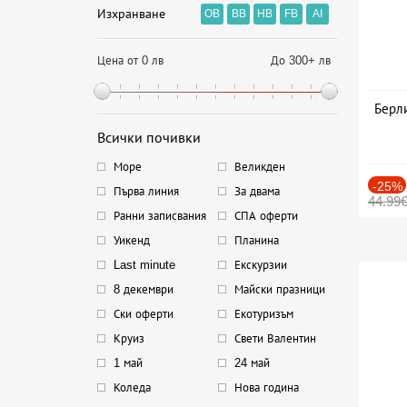
Изхранване
OB
BB
HB
FB
AI
Цена от 0 лв
До 300+ лв
Берли
Всички почивки
Море
Великден
-25%
Първа линия
За двама
44.99
Ранни записвания
СПА оферти
Уикенд
Планина
Last minute
Екскурзии
8 декември
Майски празници
Ски оферти
Екотуризъм
Круиз
Свети Валентин
1 май
24 май
Коледа
Нова година