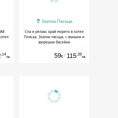
Златни Пясъци
All
Спа и релакс край морето в хотел
хотел
Плиска, Златни пясъци, с външни и
вътрешни басейни
ive
Дата: 01.07 - 30.09 + all inclusive
.14
59
.39
2
115
/
€
лв.
лв.