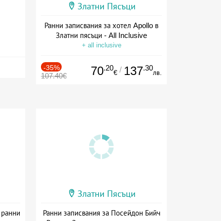
Златни Пясъци
Ранни записвания за хотел Apollo в
Златни пясъци - All Inclusive
+ all inclusive
-35%
.20
.30
70
137
/
€
лв.
107.40€
Златни Пясъци
 ранни
Ранни записвания за Посейдон Бийч