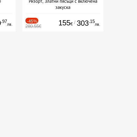
e
Ризорт, Златни пясъци с включена
закуска
+ закуска
.97
-45%
155
.15
9
303
/
€
лв.
лв.
280.55€