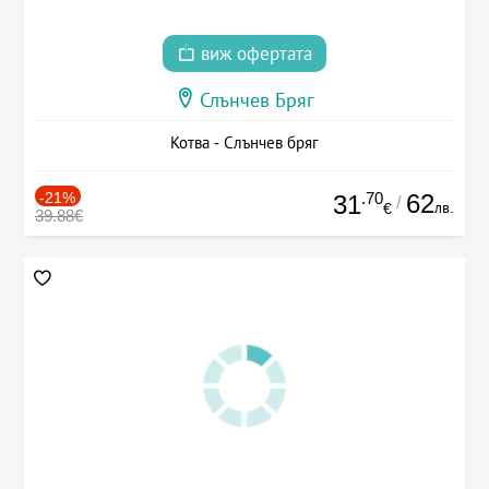
виж офертата
Слънчев Бряг
Котва - Слънчев бряг
-21%
.70
62
31
/
лв.
€
39.88€