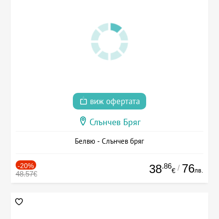
виж офертата
Слънчев Бряг
Белвю - Слънчев бряг
-20%
.86
76
38
/
лв.
€
48.57€