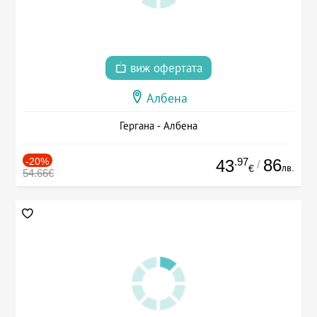
виж офертата
Албена
Гергана - Албена
-20%
.97
86
43
/
лв.
€
54.66€