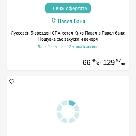
виж офертата
Павел Баня
Луксозен 5-звезден СПА хотел Княз Павел в Павел баня:
Нощувка със закуска и вечеря
Дата: 17.07 - 22.12 + полупансион
.45
.97
66
129
/
€
лв.