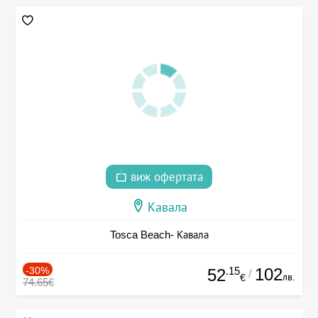
виж офертата
Кавала
Tosca Beach- Кавала
-30%
.15
102
52
/
лв.
€
74.65€