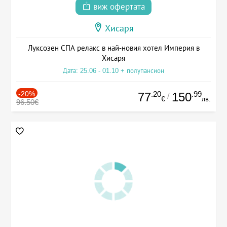
виж офертата
Хисаря
Луксозен СПА релакс в най-новия хотел Империя в
Хисаря
Дата: 25.06 - 01.10 + полупансион
-20%
.20
.99
77
150
/
€
лв.
96.50€