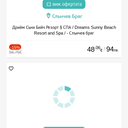
виж офертата
Слънчев Бряг
Дрийм Съни Бийч Резорт § СПА / Dreams Sunny Beach
Resort and Spa / - Слънчев бряг
-15%
.06
94
48
/
лв.
€
56.75€