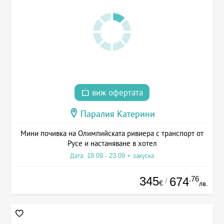
виж офертата
Паралия Катерини
Мини почивка на Олимпийската ривиера с транспорт от
Русе и настаняване в хотел
Дата: 18.09 - 23.09 + закуска
345
.76
674
/
€
лв.