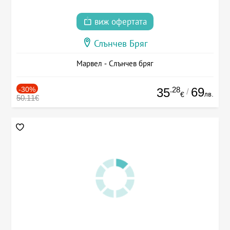
виж офертата
Слънчев Бряг
Марвел - Слънчев бряг
-30%
.28
69
35
/
лв.
€
50.11€