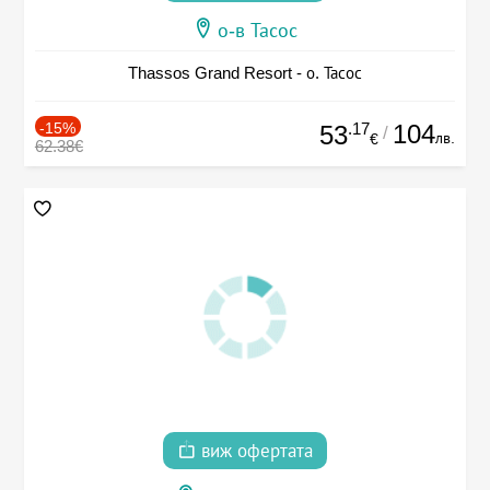
о-в Тасос
Thassos Grand Resort - о. Тасос
-15%
.17
104
53
/
лв.
€
62.38€
виж офертата