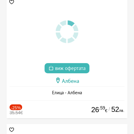
виж офертата
Албена
Елица - Албена
-25%
.59
52
26
/
лв.
€
35.54€