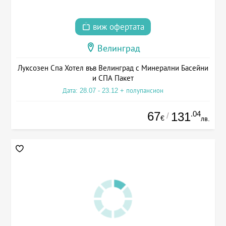
виж офертата
Велинград
Луксозен Спа Хотел във Велинград с Минерални Басейни
и СПА Пакет
Дата: 28.07 - 23.12 + полупансион
67
.04
131
/
€
лв.