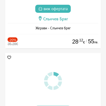
виж офертата
Слънчев Бряг
Жерави - Слънчев бряг
-20%
.12
55
28
/
лв.
€
35.28€