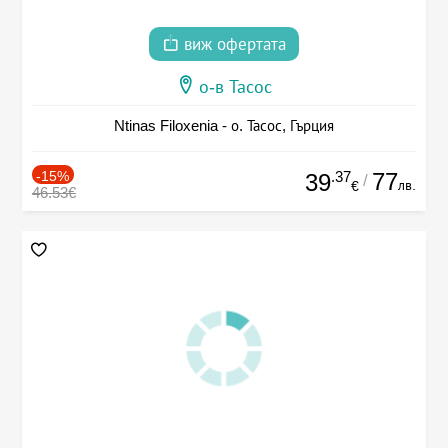
виж офертата
о-в Тасос
Ntinas Filoxenia - о. Тасос, Гърция
-15%
.37
77
39
/
лв.
€
46.53€