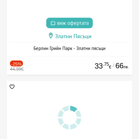
виж офертата
Златни Пясъци
Берлин Грийн Парк - Златни пясъци
-25%
.75
66
33
/
лв.
€
44.99€