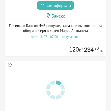
виж офертата
Банско
Почивка в Банско: 4=5 нощувки, закуска и възможност за
обяд и вечеря в хотел Мария Антоанета
Дата: 16.07 - 07.09 + полупансион
120
.70
234
/
€
лв.