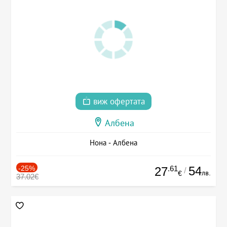
виж офертата
Албена
Нона - Албена
-25%
.61
54
27
/
лв.
€
37.02€