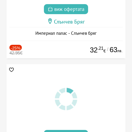
виж офертата
Слънчев Бряг
Империал палас - Слънчев бряг
-25%
.21
63
32
/
лв.
€
42.95€