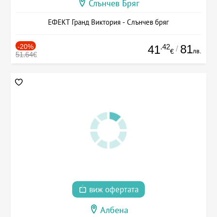
Слънчев Бряг
ЕФЕКТ Гранд Виктория - Слънчев бряг
-20%
.42
81
41
/
лв.
€
51.64€
виж офертата
Албена