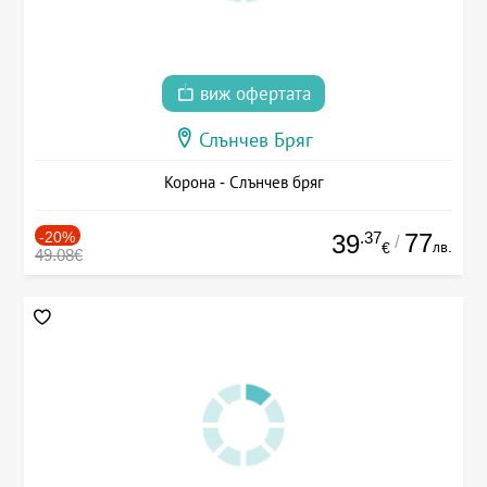
виж офертата
Слънчев Бряг
Корона - Слънчев бряг
-20%
.37
77
39
/
лв.
€
49.08€