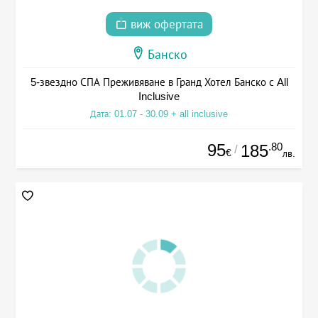
виж офертата
Банско
5-звездно СПА Преживяване в Гранд Хотел Банско с All
Inclusive
Дата: 01.07 - 30.09 + all inclusive
95
.80
185
/
€
лв.