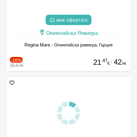
виж офертата
Олимпийска Ривиера
Regina Mare - Олимпийска ривиера, Гърция
-16%
.47
42
21
/
лв.
€
25.57€