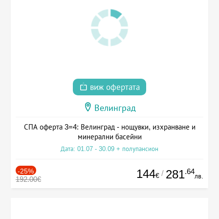
виж офертата
Велинград
СПА оферта 3=4: Велинград - нощувки, изхранване и
минерални басейни
Дата: 01.07 - 30.09 + полупансион
-25%
144
.64
281
/
€
лв.
192.00€