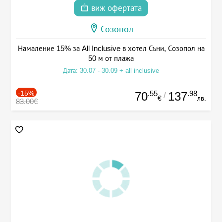
виж офертата
Созопол
Намаление 15% за All Inclusive в хотел Съни, Созопол на
50 м от плажа
Дата: 30.07 - 30.09 + all inclusive
-15%
.55
.98
70
137
/
€
лв.
83.00€