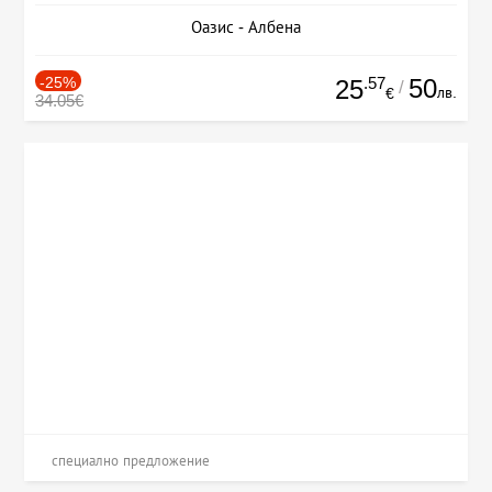
Оазис - Албена
-25%
.57
50
25
/
лв.
€
34.05€
специално предложение