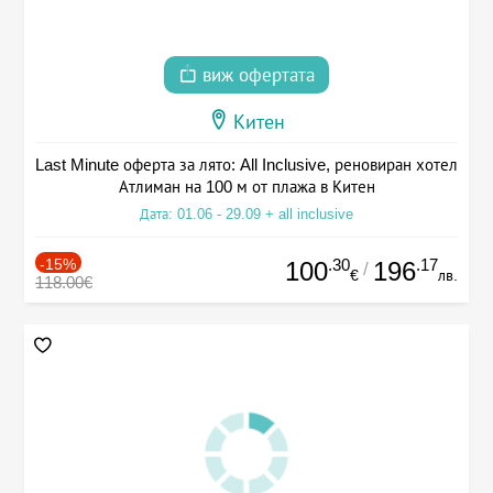
виж офертата
Китен
Last Minute оферта за лято: All Inclusive, реновиран хотел
Атлиман на 100 м от плажа в Китен
Дата: 01.06 - 29.09 + all inclusive
-15%
.30
.17
100
196
/
€
лв.
118.00€