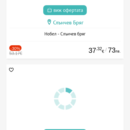
виж офертата
Слънчев Бряг
Нобел - Слънчев бряг
-30%
.32
73
37
/
лв.
€
53.17€