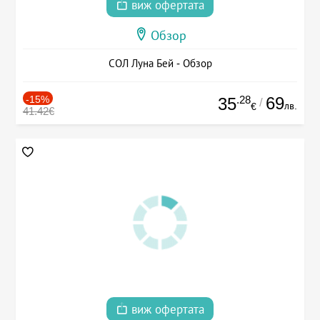
виж офертата
Обзор
СОЛ Луна Бей - Обзор
-15%
.28
69
35
/
лв.
€
41.42€
виж офертата