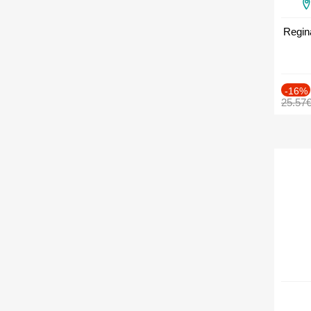
Regin
-16%
25.57