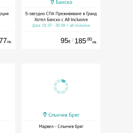
Банско
ърция
5-звездно СПА Преживяване в Гранд
Хотел Банско с All Inclusive
Дата: 01.07 - 30.09 + all inclusive
77
95
.80
185
/
лв.
€
лв.
Слънчев Бряг
Марвел - Слънчев бряг