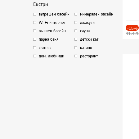
Екстри
вътрешен басейн
минерален басейн
Wi-Fi интернет
джакузи
-15%
външен басейн
сауна
41.42
парна баня
детски кът
фитнес
казино
дом. любимци
ресторант