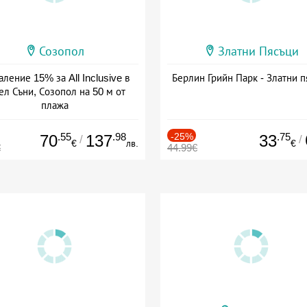
Созопол
Златни Пясъци
ление 15% за All Inclusive в
Берлин Грийн Парк - Златни п
ел Съни, Созопол на 50 м от
плажа
а: 30.07 - 30.09 + all inclusive
.55
.98
-25%
.75
70
137
33
/
/
€
лв.
€
€
44.99€