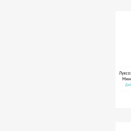
Луксо
Мин
Дат