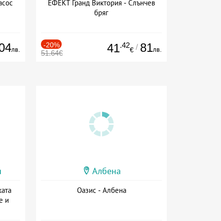
асос
ЕФЕКТ Гранд Виктория - Слънчев
бряг
04
-20%
.42
81
41
/
лв.
лв.
€
51.64€
и
Албена
ката
Оазис - Албена
е и
а