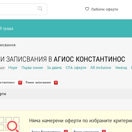
Любими оферти
В града
писвания
И ЗАПИСВАНИЯ В
АГИОС КОНСТАНТИНОС
още:
Море
Първа линия
За двама
СПА оферти
All inclusive
Уикенд
нстантинос
Ранни записвания
рти
Няма намерени оферти по избраните критери
Агиос Константинос
Ранни записвания