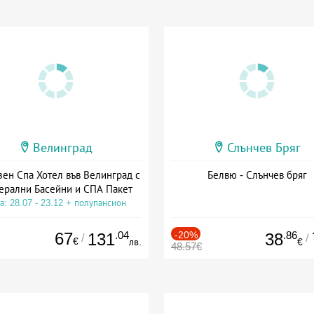
Велинград
Слънчев Бряг
зен Спа Хотел във Велинград с
Белвю - Слънчев бряг
ерални Басейни и СПА Пакет
а: 28.07 - 23.12 + полупансион
67
.04
-20%
.86
131
38
/
/
€
лв.
€
48.57€