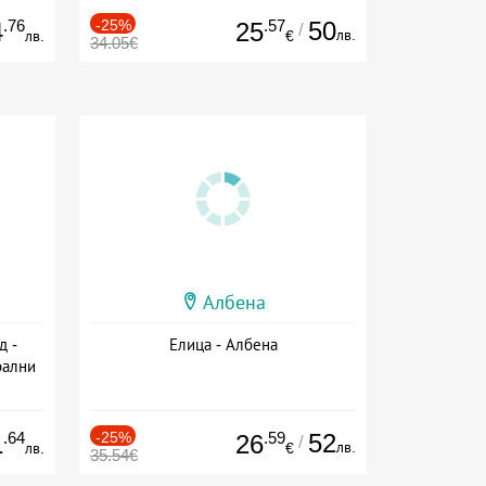
.76
-25%
.57
50
4
25
/
лв.
лв.
€
34.05€
Албена
д -
Елица - Албена
рални
сион
.64
-25%
.59
52
1
26
/
лв.
лв.
€
35.54€