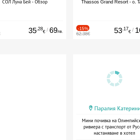
СОЛ Луна Бей - Обзор
Thassos Grand Resort - о. Т
.28
69
-15%
.17
1
35
53
/
/
лв.
€
€
€
62.38€
Паралия Катерин
Мини почивка на Олимпийс
ривиера с транспорт от Рус
настаняване в хотел
Дата: 18.09 - 23.09 + закуск