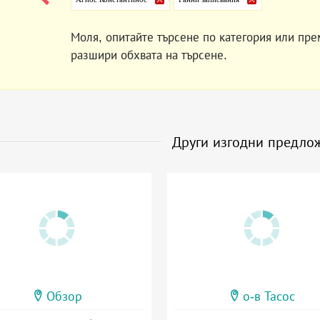
Моля, опитайте търсене по категория или пре
разшири обхвата на търсене.
Други изгодни предло
Обзор
о-в Тасос