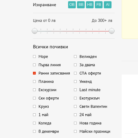
Изхранване
OB
BB
HB
FB
AI
Цена от 0 лв
До 300+ лв
Всички почивки
Море
Великден
Първа линия
За двама
Ранни записвания
СПА оферти
Планина
Уикенд
Екскурзии
Last minute
Ски оферти
Екотуризъм
Круиз
Свети Валентин
1 май
24 май
Коледа
Нова година
8 декември
Майски празници