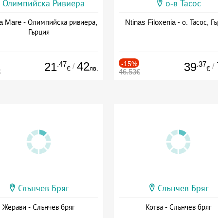
Олимпийска Ривиера
о-в Тасос
a Mare - Олимпийска ривиера,
Ntinas Filoxenia - о. Тасос, Г
Гърция
.47
42
-15%
.37
21
39
/
/
лв.
€
€
€
46.53€
Слънчев Бряг
Слънчев Бряг
Жерави - Слънчев бряг
Котва - Слънчев бряг