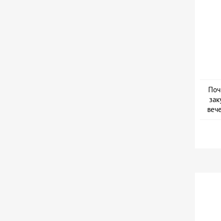
Поч
зак
веч
Дат