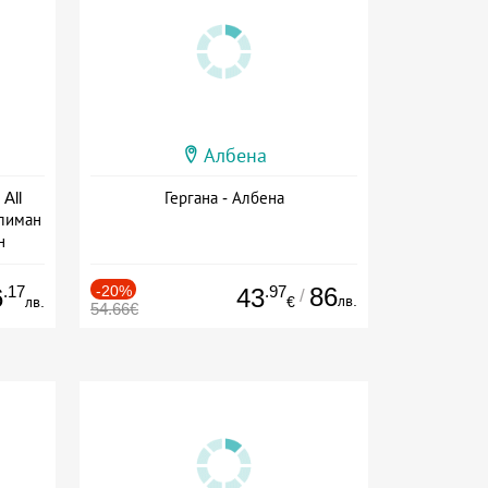
Албена
All
Гергана - Албена
тлиман
н
ive
.17
-20%
.97
86
6
43
/
лв.
лв.
€
54.66€