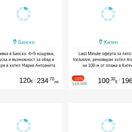
Банско
Китен
ивка в Банско: 4=5 нощувки,
Last Minute оферта за лято: 
уска и възможност за обяд и
Inclusive, реновиран хотел А
еря в хотел Мария Антоанета
на 100 м от плажа в Ките
а: 16.07 - 07.09 + полупансион
Дата: 01.06 - 29.09 + all inclus
120
.70
-15%
.30
234
100
19
/
/
€
лв.
€
118.00€