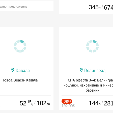
345
67
/
ално предложение
€
Кавала
Велинград
Tosca Beach- Кавала
СПА оферта 3=4: Велингра
нощувки, изхранване и мине
басейни
Дата: 01.07 - 30.09 + полупан
.15
102
-25%
144
52
28
/
/
лв.
€
€
€
192.00€