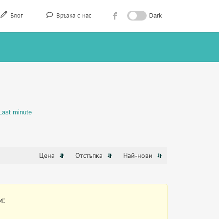
Блог
Връзка с нас
Dark
Last minute
Цена
Отстъпка
Най-нови
и: