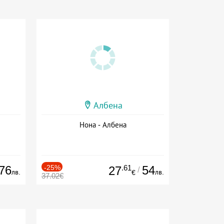
Албена
Нона - Албена
76
-25%
.61
54
27
/
лв.
лв.
€
37.02€