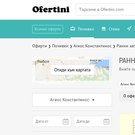
Ofertini
Почивки
Стоки
Всички оферти
Оферти
Почивки
Агиос Константинос
Ранни за
❯
❯
❯
РАНН
Вижте 
Отиди към картата
Агиос Ко
0 офе
Агиос Константинос