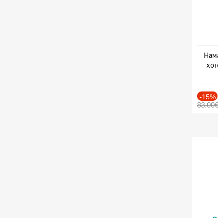
Нама
хот
Дат
-15%
83.00