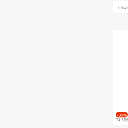
специ
-30%
74.65