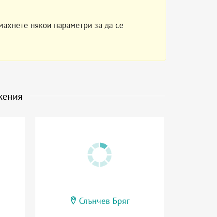
махнете някои параметри за да се
жения
Слънчев Бряг