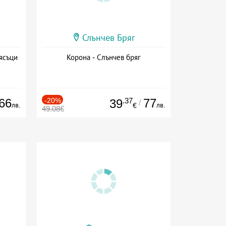
Слънчев Бряг
ясъци
Корона - Слънчев бряг
66
-20%
.37
77
39
/
лв.
лв.
€
49.08€