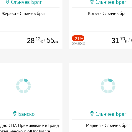
Слънчев Бряг
Слънчев Бряг
Жерави - Слънчев бряг
Котва - Слънчев бряг
.12
55
-21%
.70
28
31
/
/
лв.
€
€
€
39.88€
Банско
Слънчев Бряг
здно СПА Преживяване в Гранд
Марвел - Слънчев бряг
отел Банско с All Inclusive