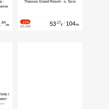
д -
Thassos Grand Resort - о. Тасос
рални
сион
.64
-15%
.17
104
1
53
/
лв.
лв.
€
62.38€
град с
акет
сион