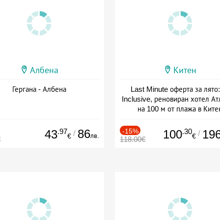
Албена
Китен
Гергана - Албена
Last Minute оферта за лято: 
Inclusive, реновиран хотел А
на 100 м от плажа в Ките
Дата: 01.06 - 29.09 + all inclus
.97
86
-15%
.30
43
100
19
/
/
лв.
€
€
€
118.00€