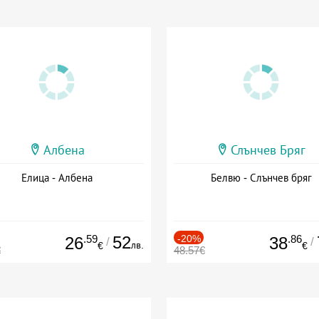
Албена
Слънчев Бряг
Елица - Албена
Белвю - Слънчев бряг
.59
52
-20%
.86
26
38
/
/
лв.
€
€
€
48.57€