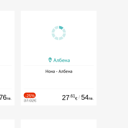
Албена
Нона - Албена
76
-25%
.61
54
27
/
лв.
лв.
€
37.02€