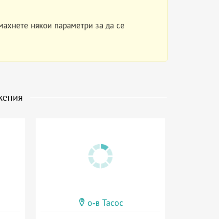
махнете някои параметри за да се
жения
о-в Тасос