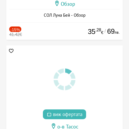
Обзор
СОЛ Луна Бей - Обзор
-15%
.28
69
35
/
лв.
€
41.42€
виж офертата
о-в Тасос