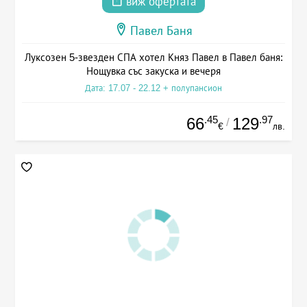
виж офертата
Павел Баня
Луксозен 5-звезден СПА хотел Княз Павел в Павел баня:
Нощувка със закуска и вечеря
Дата: 17.07 - 22.12 + полупансион
.45
.97
66
129
/
€
лв.