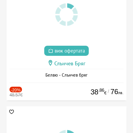
виж офертата
Слънчев Бряг
Белвю - Слънчев бряг
-20%
.86
76
38
/
лв.
€
48.57€