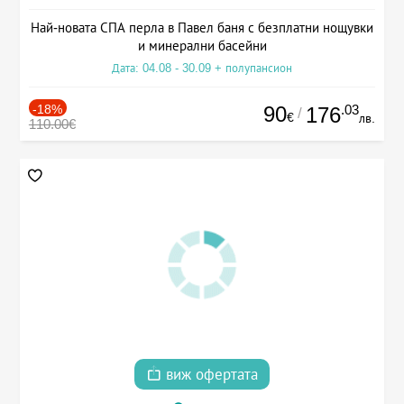
Най-новата СПА перла в Павел баня с безплатни нощувки
и минерални басейни
Дата: 04.08 - 30.09 + полупансион
-18%
90
.03
176
/
€
лв.
110.00€
виж офертата