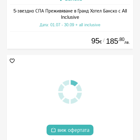
5-звездно СПА Преживяване в Гранд Хотел Банско с All
Inclusive
Дата: 01.07 - 30.09 + all inclusive
95
.80
185
/
€
лв.
виж офертата