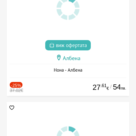
виж офертата
Албена
Нона - Албена
-25%
.61
54
27
/
лв.
€
37.02€