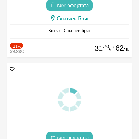
виж офертата
Слънчев Бряг
Котва - Слънчев бряг
-21%
.70
62
31
/
лв.
€
39.88€
виж офертата