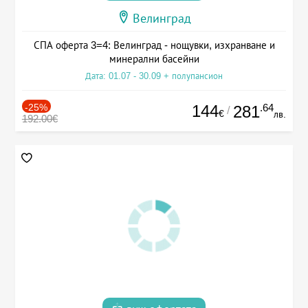
Велинград
СПА оферта 3=4: Велинград - нощувки, изхранване и
минерални басейни
Дата: 01.07 - 30.09 + полупансион
-25%
144
.64
281
/
€
лв.
192.00€