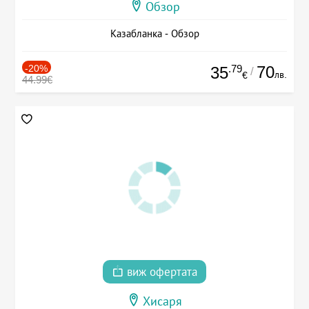
Обзор
Казабланка - Обзор
-20%
.79
70
35
/
лв.
€
44.99€
виж офертата
Хисаря