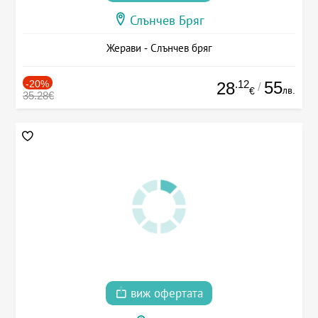
Слънчев Бряг
Жерави - Слънчев бряг
-20%
.12
55
28
/
лв.
€
35.28€
виж офертата