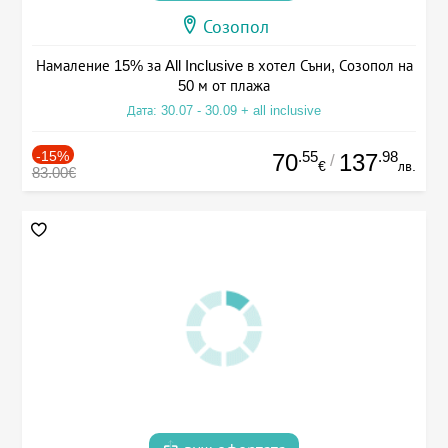
Созопол
Намаление 15% за All Inclusive в хотел Съни, Созопол на
50 м от плажа
Дата: 30.07 - 30.09 + all inclusive
-15%
.55
.98
70
137
/
€
лв.
83.00€