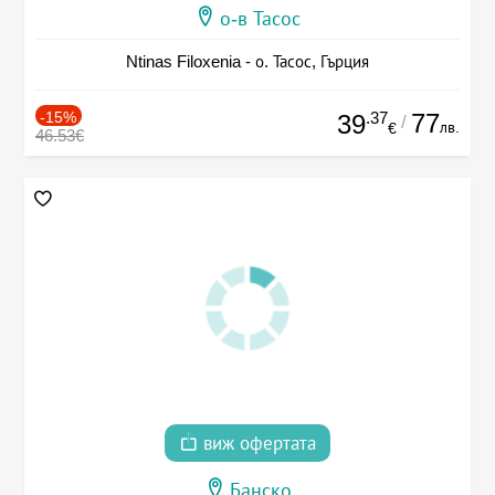
о-в Тасос
Ntinas Filoxenia - о. Тасос, Гърция
-15%
.37
77
39
/
лв.
€
46.53€
виж офертата
Банско