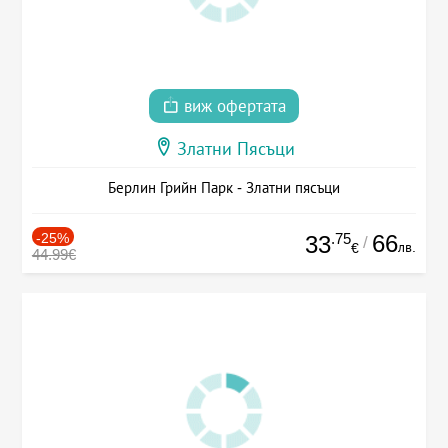
виж офертата
Златни Пясъци
Берлин Грийн Парк - Златни пясъци
-25%
.75
66
33
/
лв.
€
44.99€