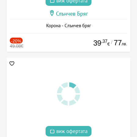
виж офертата
Слънчев Бряг
Корона - Слънчев бряг
-20%
.37
77
39
/
лв.
€
49.08€
виж офертата