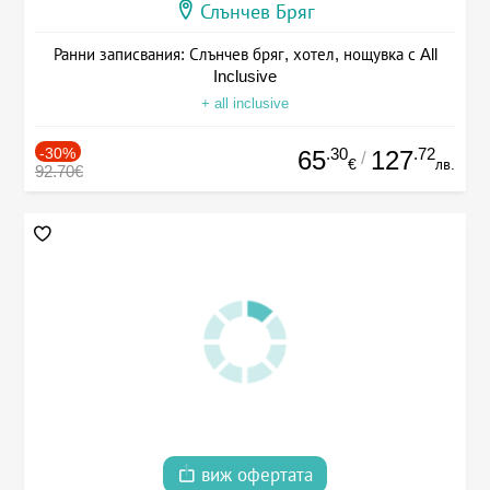
Слънчев Бряг
Ранни записвания: Слънчев бряг, хотел, нощувка с All
Inclusive
+ all inclusive
-30%
.30
.72
65
127
/
€
лв.
92.70€
виж офертата