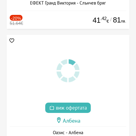
ЕФЕКТ Гранд Виктория - Слънчев бряг
-20%
.42
81
41
/
лв.
€
51.64€
виж офертата
Албена
Оазис - Албена