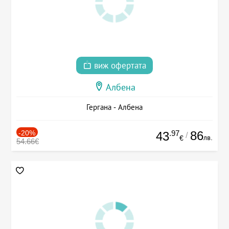
виж офертата
Албена
Гергана - Албена
-20%
.97
86
43
/
лв.
€
54.66€