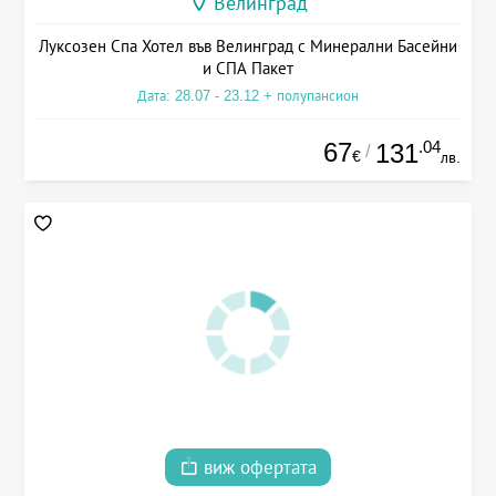
Велинград
Луксозен Спа Хотел във Велинград с Минерални Басейни
и СПА Пакет
Дата: 28.07 - 23.12 + полупансион
67
.04
131
/
€
лв.
виж офертата