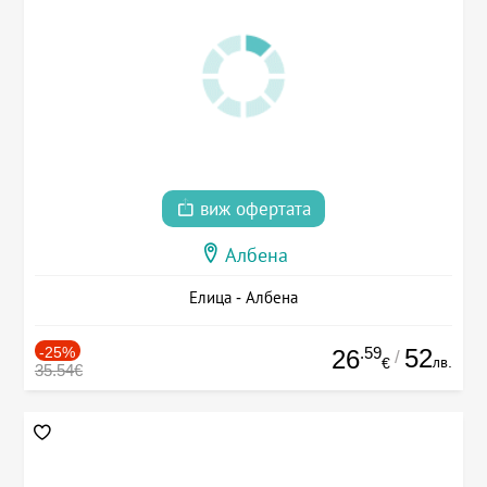
виж офертата
Албена
Елица - Албена
-25%
.59
52
26
/
лв.
€
35.54€