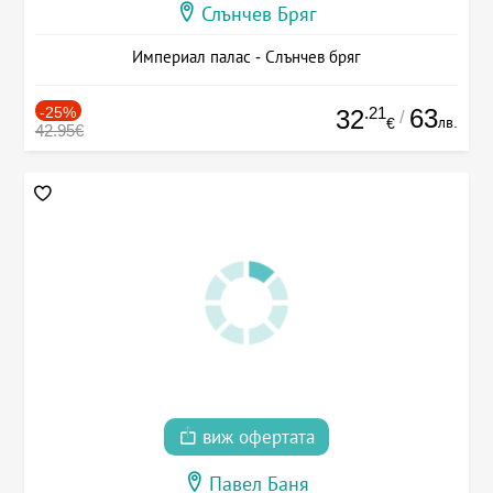
Слънчев Бряг
Империал палас - Слънчев бряг
-25%
.21
63
32
/
лв.
€
42.95€
виж офертата
Павел Баня