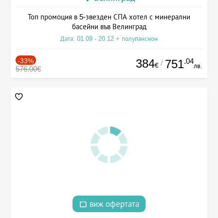
Топ промоция в 5-звезден СПА хотел с минерални
басейни във Велинград
Дата: 01.09 - 20.12 + полупансион
-33%
384
.04
751
/
€
лв.
576.00€
виж офертата