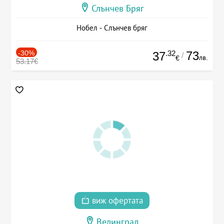
Слънчев Бряг
Нобел - Слънчев бряг
-30%
.32
73
37
/
лв.
€
53.17€
виж офертата
Велинград