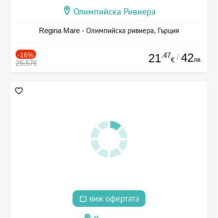
Олимпийска Ривиера
Regina Mare - Олимпийска ривиера, Гърция
-16%
.47
42
21
/
лв.
€
25.57€
виж офертата