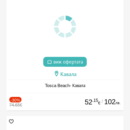
виж офертата
Кавала
Tosca Beach- Кавала
-30%
.15
102
52
/
лв.
€
74.65€