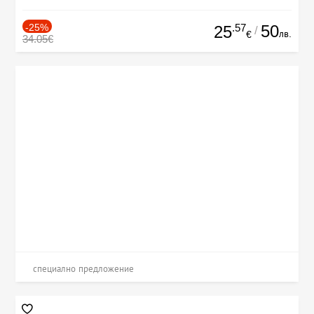
-25%
.57
50
25
/
лв.
€
34.05€
специално предложение