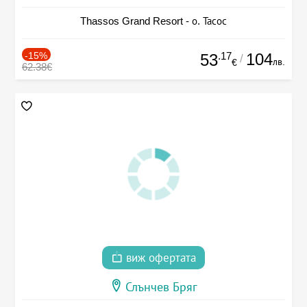
Thassos Grand Resort - о. Тасос
-15%
.17
104
53
/
лв.
€
62.38€
виж офертата
Слънчев Бряг