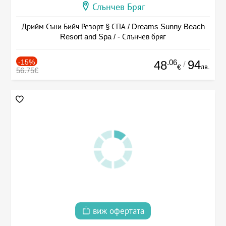
Слънчев Бряг
Дрийм Съни Бийч Резорт § СПА / Dreams Sunny Beach
Resort and Spa / - Слънчев бряг
-15%
.06
94
48
/
лв.
€
56.75€
виж офертата