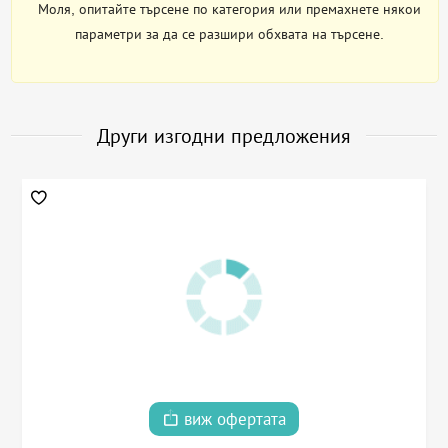
Моля, опитайте търсене по категория или премахнете някои
параметри за да се разшири обхвата на търсене.
Други изгодни предложения
виж офертата