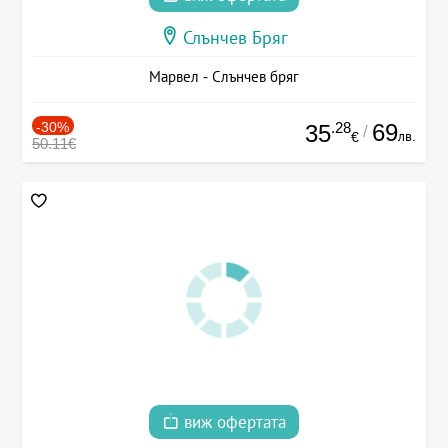
Слънчев Бряг
Марвел - Слънчев бряг
-30%
.28
69
35
/
лв.
€
50.11€
виж офертата