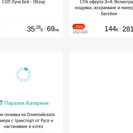
СОЛ Луна Бей - Обзор
СПА оферта 3=4: Велингра
нощувки, изхранване и мине
басейни
Дата: 01.07 - 30.09 + полупан
.28
69
-25%
144
35
28
/
/
лв.
€
€
€
192.00€
Паралия Катерини
и почивка на Олимпийската
виера с транспорт от Русе и
настаняване в хотел
Дата: 18.09 - 23.09 + закуска