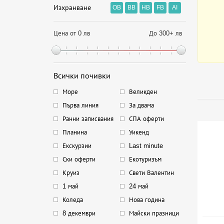
Изхранване
OB
BB
HB
FB
AI
Цена от 0 лв
До 300+ лв
Всички почивки
Море
Великден
Първа линия
За двама
Ранни записвания
СПА оферти
Планина
Уикенд
Екскурзии
Last minute
Ски оферти
Екотуризъм
Круиз
Свети Валентин
1 май
24 май
Коледа
Нова година
8 декември
Майски празници