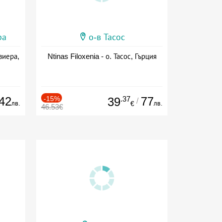
ра
о-в Тасос
виера,
Ntinas Filoxenia - о. Тасос, Гърция
42
-15%
.37
77
39
/
лв.
лв.
€
46.53€