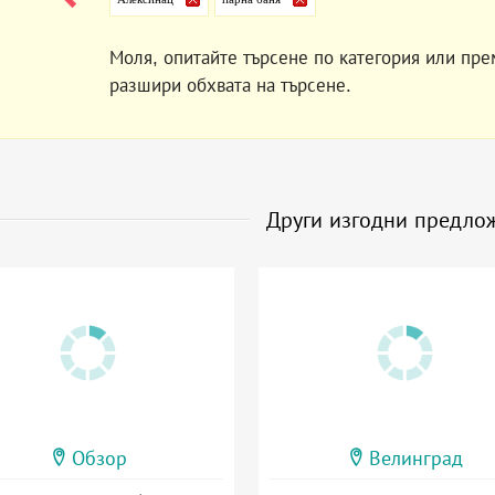
Моля, опитайте търсене по категория или пре
разшири обхвата на търсене.
Други изгодни предло
Обзор
Велинград