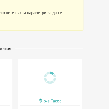
махнете някои параметри за да се
жения
о-в Тасос