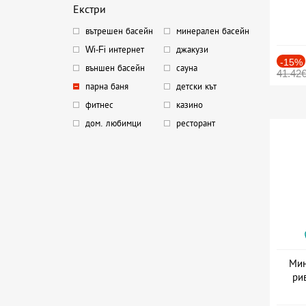
Екстри
вътрешен басейн
минерален басейн
Wi-Fi интернет
джакузи
-15%
външен басейн
сауна
41.42
парна баня
детски кът
фитнес
казино
дом. любимци
ресторант
Мин
ри