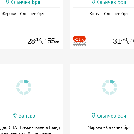
Слънчев Бряг
Слънчев Бряг
Жерави - Слънчев бряг
Котва - Слънчев бряг
.12
55
-21%
.70
28
31
/
/
лв.
€
€
€
39.88€
Банско
Слънчев Бряг
здно СПА Преживяване в Гранд
Марвел - Слънчев бряг
отел Банско с All Inclusive