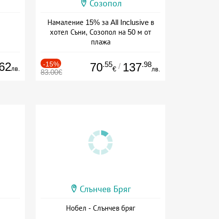
Созопол
Намаление 15% за All Inclusive в
хотел Съни, Созопол на 50 м от
плажа
Дата: 30.07 - 30.09 + all inclusive
62
-15%
.55
.98
70
137
/
лв.
€
лв.
83.00€
Слънчев Бряг
Нобел - Слънчев бряг