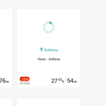
Албена
Нона - Албена
76
-25%
.61
54
27
/
лв.
лв.
€
37.02€