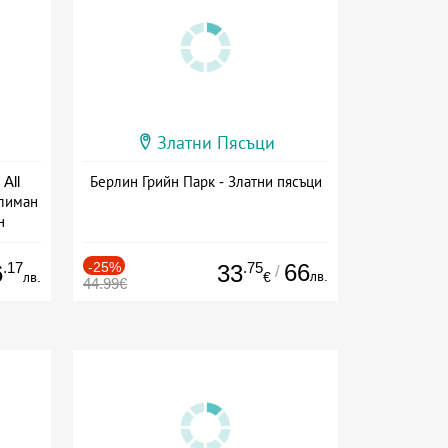
Златни Пясъци
All
Берлин Грийн Парк - Златни пясъци
тлиман
н
ive
.17
-25%
.75
66
6
33
/
лв.
лв.
€
44.99€