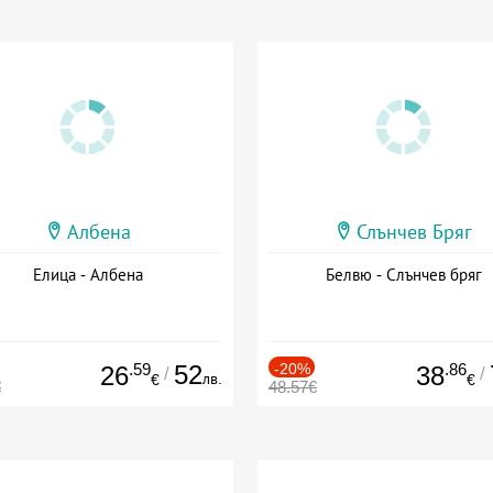
Албена
Слънчев Бряг
Елица - Албена
Белвю - Слънчев бряг
.59
52
-20%
.86
26
38
/
/
лв.
€
€
€
48.57€