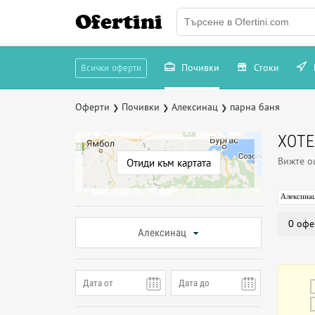
Ofertini
Почивки
Стоки
Всички оферти
Оферти
Почивки
Алексинац
парна баня
❯
❯
❯
ХОТЕ
Вижте 
Отиди към картата
Алексина
0 офе
Алексинац