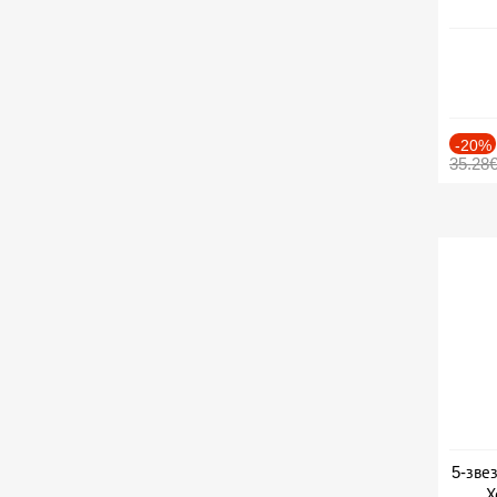
-20%
35.28
5-зве
Х