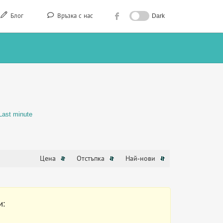
Блог
Връзка с нас
Dark
Last minute
Цена
Отстъпка
Най-нови
и: