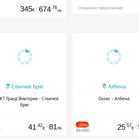
345
.76
674
/
специално предложение
€
лв.
Слънчев Бряг
Албена
Т Гранд Виктория - Слънчев
Оазис - Албена
бряг
.42
81
-25%
.57
41
25
/
/
лв.
€
€
€
34.05€