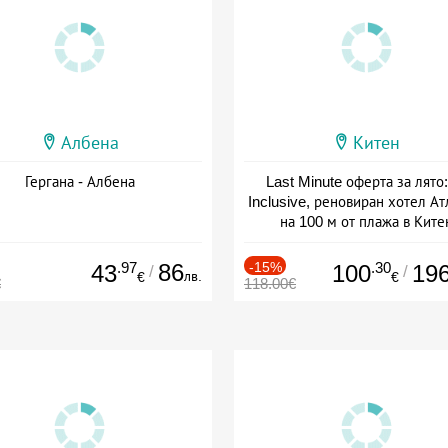
Албена
Китен
Гергана - Албена
Last Minute оферта за лято: 
Inclusive, реновиран хотел А
на 100 м от плажа в Ките
Дата: 01.06 - 29.09 + all inclus
.97
86
-15%
.30
43
100
19
/
/
лв.
€
€
€
118.00€