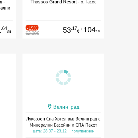
д -
Thassos Grand Resort - о. Тасос
рални
сион
.64
-15%
.17
104
1
53
/
лв.
лв.
€
62.38€
Велинград
Луксозен Спа Хотел във Велинград с
Минерални Басейни и СПА Пакет
Дата: 28.07 - 23.12 + полупансион