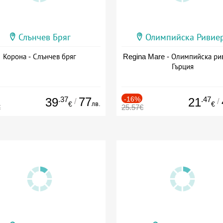
Слънчев Бряг
Олимпийска Ривие
Корона - Слънчев бряг
Regina Mare - Олимпийска ри
Гърция
.37
77
-16%
.47
39
21
/
/
лв.
€
€
€
25.57€