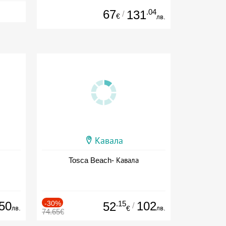
67
.04
131
/
€
лв.
Кавала
Tosca Beach- Кавала
50
-30%
.15
102
52
/
лв.
лв.
€
74.65€