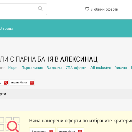
Любими оферти
В града
ЛИ С ПАРНА БАНЯ В
АЛЕКСИНАЦ
още:
Море
Първа линия
За двама
СПА оферти
All inclusive
Уикенд
ц
парна баня
рти
Няма намерени оферти по избраните критери
Алексинац
парна баня