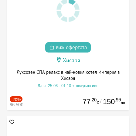
виж офертата
Хисаря
Луксозен СПА релакс в най-новия хотел Империя в
Хисаря
Дата: 25.06 - 01.10 + полупансион
-20%
.20
.99
77
150
/
€
лв.
96.50€