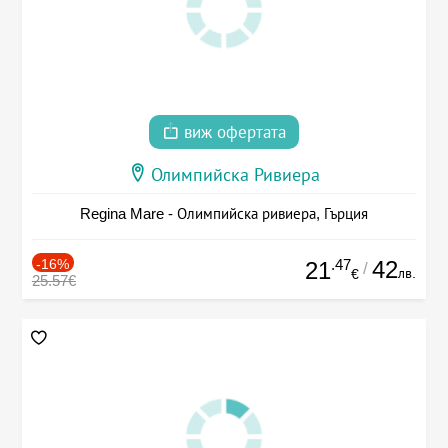
виж офертата
Олимпийска Ривиера
Regina Mare - Олимпийска ривиера, Гърция
-16%
.47
42
21
/
лв.
€
25.57€