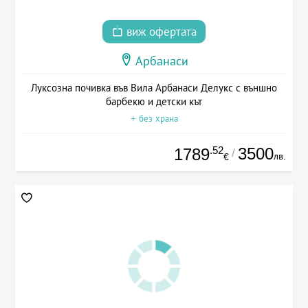
виж офертата
Арбанаси
Луксозна почивка във Вила Арбанаси Делукс с външно
барбекю и детски кът
+ без храна
.52
3500
1789
/
лв.
€