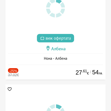
виж офертата
Албена
Нона - Албена
-25%
.61
54
27
/
лв.
€
37.02€