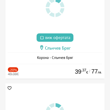
виж офертата
Слънчев Бряг
Корона - Слънчев бряг
-20%
.37
77
39
/
лв.
€
49.08€