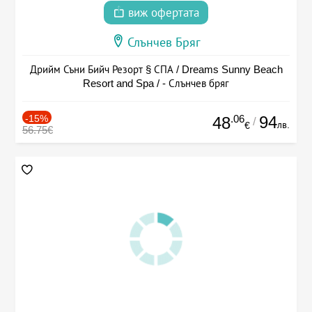
виж офертата
Слънчев Бряг
Дрийм Съни Бийч Резорт § СПА / Dreams Sunny Beach
Resort and Spa / - Слънчев бряг
-15%
.06
94
48
/
лв.
€
56.75€