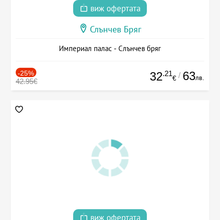
виж офертата
Слънчев Бряг
Империал палас - Слънчев бряг
-25%
.21
63
32
/
лв.
€
42.95€
виж офертата