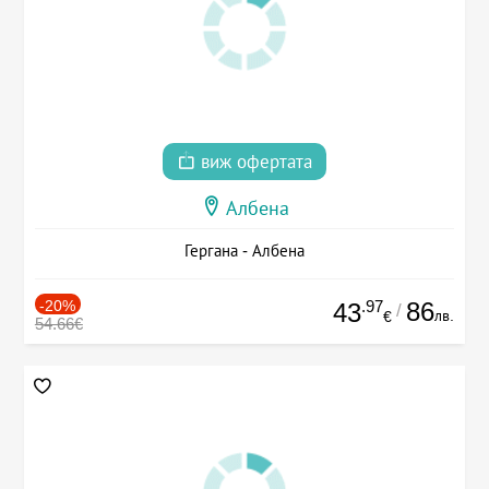
виж офертата
Албена
Гергана - Албена
-20%
.97
86
43
/
лв.
€
54.66€