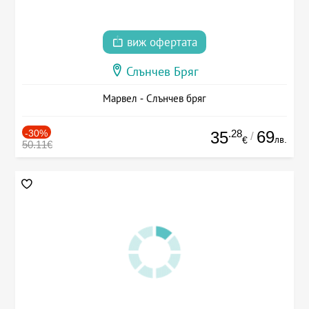
виж офертата
Слънчев Бряг
Марвел - Слънчев бряг
-30%
.28
69
35
/
лв.
€
50.11€