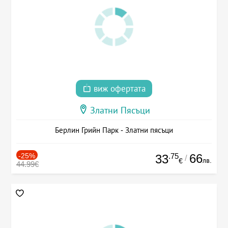
виж офертата
Златни Пясъци
Берлин Грийн Парк - Златни пясъци
-25%
.75
66
33
/
лв.
€
44.99€