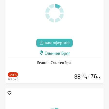
виж офертата
Слънчев Бряг
Белвю - Слънчев бряг
-20%
.86
76
38
/
лв.
€
48.57€