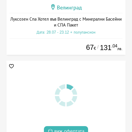
Велинград
Луксозен Спа Хотел във Велинград с Минерални Басейни
и СПА Пакет
Дата: 28.07 - 23.12 + полупансион
67
.04
131
/
€
лв.
виж офертата