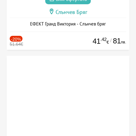
Слънчев Бряг
ЕФЕКТ Гранд Виктория - Слънчев бряг
-20%
.42
81
41
/
лв.
€
51.64€