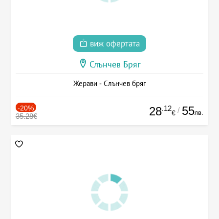
виж офертата
Слънчев Бряг
Жерави - Слънчев бряг
-20%
.12
55
28
/
лв.
€
35.28€