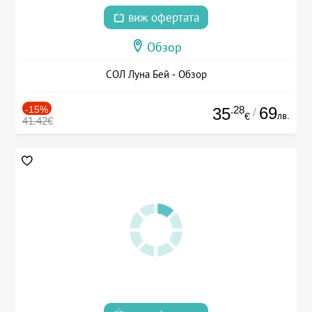
виж офертата
Обзор
СОЛ Луна Бей - Обзор
-15%
.28
69
35
/
лв.
€
41.42€