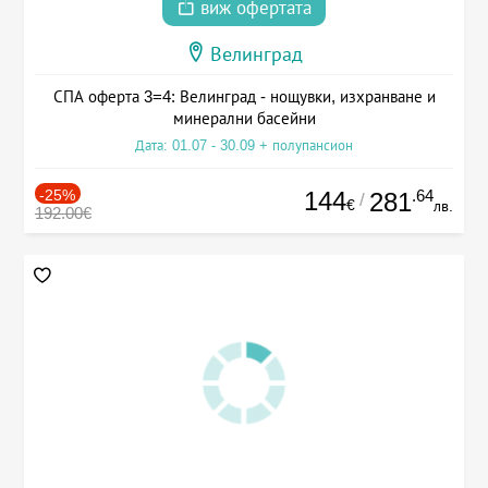
виж офертата
Велинград
СПА оферта 3=4: Велинград - нощувки, изхранване и
минерални басейни
Дата: 01.07 - 30.09 + полупансион
-25%
144
.64
281
/
€
лв.
192.00€