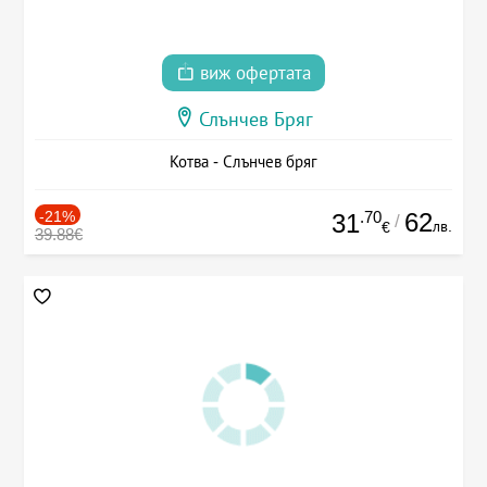
виж офертата
Слънчев Бряг
Котва - Слънчев бряг
-21%
.70
62
31
/
лв.
€
39.88€