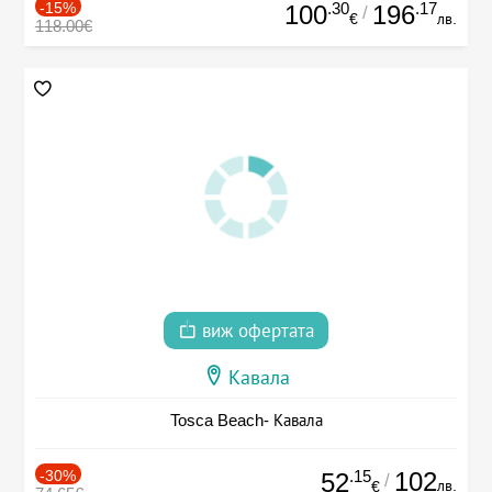
-15%
.30
.17
100
196
/
€
лв.
118.00€
виж офертата
Кавала
Tosca Beach- Кавала
-30%
.15
102
52
/
лв.
€