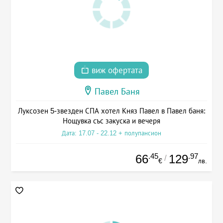
виж офертата
Павел Баня
Луксозен 5-звезден СПА хотел Княз Павел в Павел баня:
Нощувка със закуска и вечеря
Дата: 17.07 - 22.12 + полупансион
.45
.97
66
129
/
€
лв.