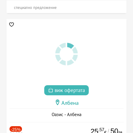
специално предложение
виж офертата
Албена
Оазис - Албена
-25%
.57
50
25
/
лв.
€