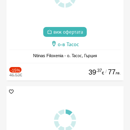
виж офертата
о-в Тасос
Ntinas Filoxenia - о. Тасос, Гърция
-15%
.37
77
39
/
лв.
€
46.53€