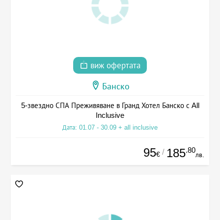
виж офертата
Банско
5-звездно СПА Преживяване в Гранд Хотел Банско с All
Inclusive
Дата: 01.07 - 30.09 + all inclusive
95
.80
185
/
€
лв.