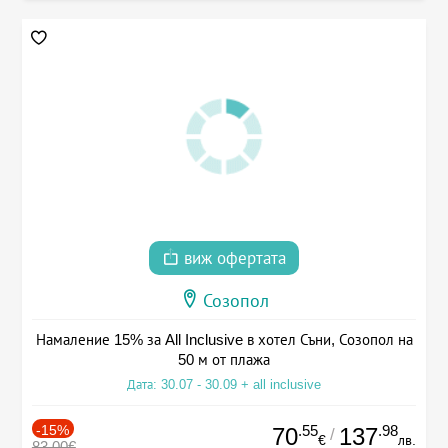
виж офертата
Созопол
Намаление 15% за All Inclusive в хотел Съни, Созопол на
50 м от плажа
Дата: 30.07 - 30.09 + all inclusive
-15%
.55
.98
70
137
/
€
лв.
83.00€