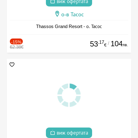
виж офертата
о-в Тасос
Thassos Grand Resort - о. Тасос
-15%
.17
104
53
/
лв.
€
62.38€
виж офертата