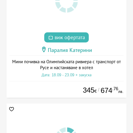
виж офертата
Паралия Катерини
Мини почивка на Олимпийската ривиера с транспорт от
Русе и настаняване в хотел
Дата: 18.09 - 23.09 + закуска
345
.76
674
/
€
лв.