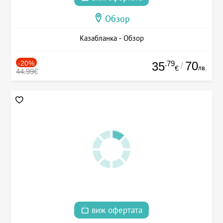
Обзор
Казабланка - Обзор
-20%
.79
70
35
/
лв.
€
44.99€
виж офертата