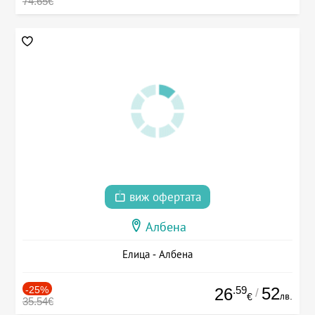
74.65€
виж офертата
Албена
Елица - Албена
-25%
.59
52
26
/
лв.
€
35.54€