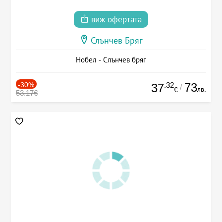
виж офертата
Слънчев Бряг
Нобел - Слънчев бряг
-30%
.32
73
37
/
лв.
€
53.17€