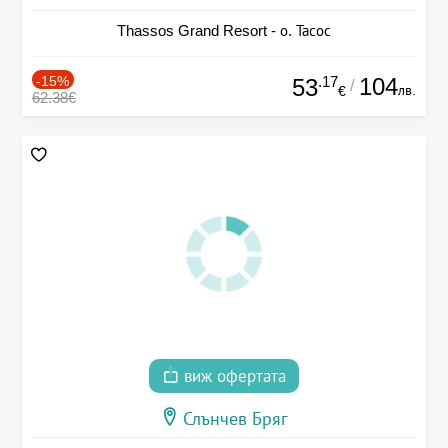
Thassos Grand Resort - о. Тасос
-15%
.17
104
53
/
лв.
€
62.38€
виж офертата
Слънчев Бряг