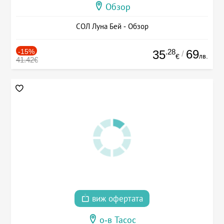
Обзор
СОЛ Луна Бей - Обзор
-15%
.28
69
35
/
лв.
€
41.42€
виж офертата
о-в Тасос