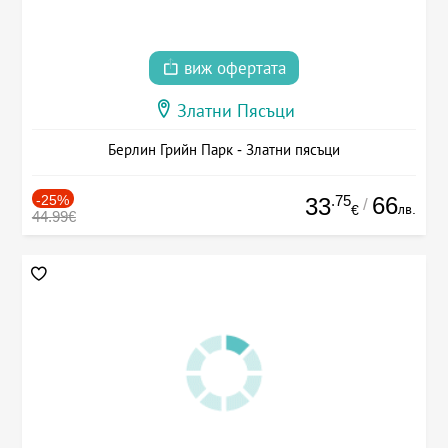
виж офертата
Златни Пясъци
Берлин Грийн Парк - Златни пясъци
-25%
.75
66
33
/
лв.
€
44.99€