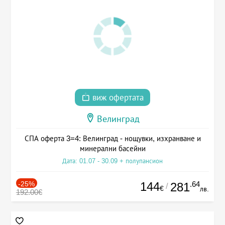
виж офертата
Велинград
СПА оферта 3=4: Велинград - нощувки, изхранване и
минерални басейни
Дата: 01.07 - 30.09 + полупансион
-25%
144
.64
281
/
€
лв.
192.00€