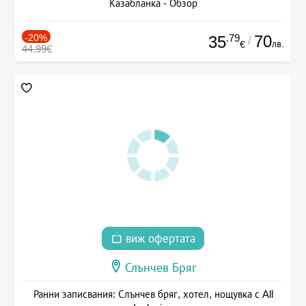
Казабланка - Обзор
-20%
.79
70
35
/
лв.
€
44.99€
виж офертата
Слънчев Бряг
Ранни записвания: Слънчев бряг, хотел, нощувка с All