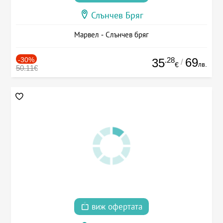
Слънчев Бряг
Марвел - Слънчев бряг
-30%
.28
69
35
/
лв.
€
50.11€
виж офертата