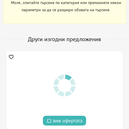
Моля, опитайте търсене по категория или премахнете някои
параметри за да се разшири обхвата на търсене.
Други изгодни предложения
виж офертата