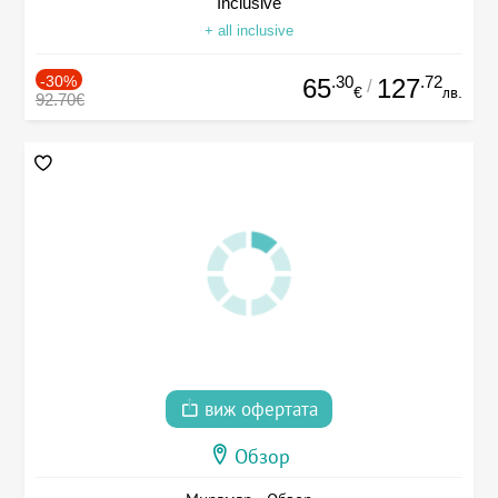
Inclusive
+ all inclusive
-30%
.30
.72
65
127
/
€
лв.
92.70€
виж офертата
Обзор