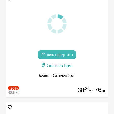
виж офертата
Слънчев Бряг
Белвю - Слънчев бряг
-20%
.86
76
38
/
лв.
€
48.57€