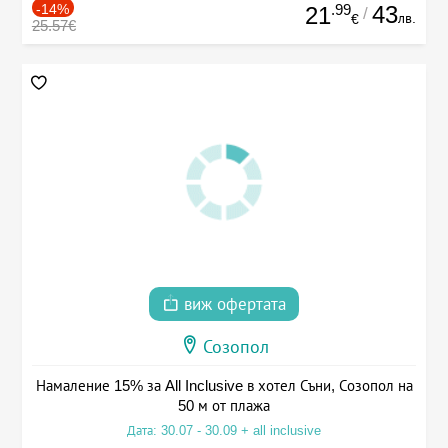
-14%
.99
43
21
/
лв.
€
25.57€
виж офертата
Созопол
Намаление 15% за All Inclusive в хотел Съни, Созопол на
50 м от плажа
Дата: 30.07 - 30.09 + all inclusive