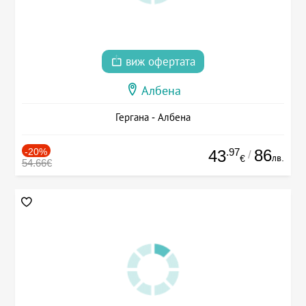
виж офертата
Албена
Гергана - Албена
-20%
.97
86
43
/
лв.
€
54.66€