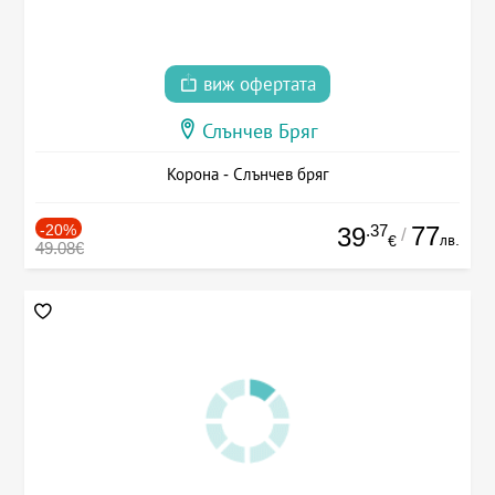
виж офертата
Слънчев Бряг
Корона - Слънчев бряг
-20%
.37
77
39
/
лв.
€
49.08€