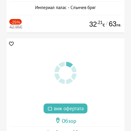
Империал палас - Слънчев бряг
-25%
.21
63
32
/
лв.
€
42.95€
виж офертата
Обзор