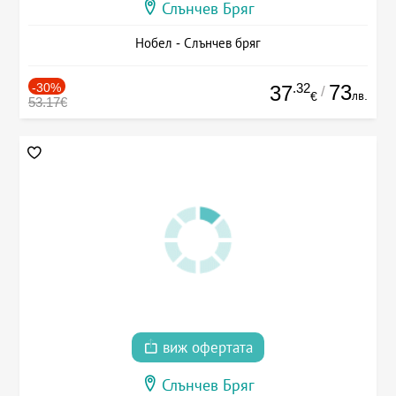
Слънчев Бряг
Нобел - Слънчев бряг
-30%
.32
73
37
/
лв.
€
53.17€
виж офертата
Слънчев Бряг