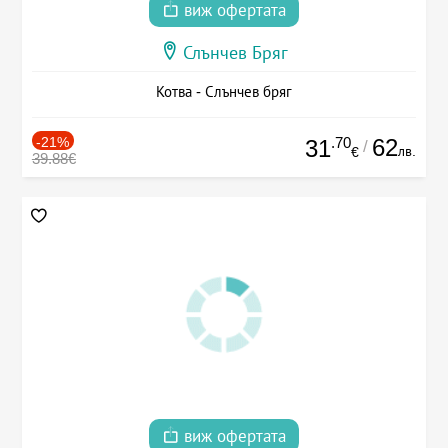
виж офертата
Слънчев Бряг
Котва - Слънчев бряг
-21%
.70
62
31
/
лв.
€
39.88€
виж офертата