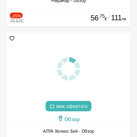
Мирамар - Обзор
-25%
.75
111
56
/
лв.
€
75.67€
виж офертата
Обзор
АЛУА Хелиос Бей - Обзор