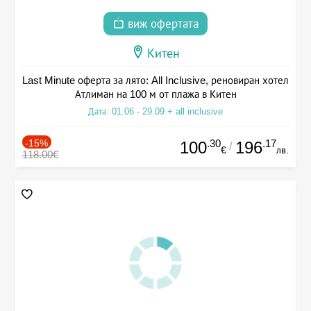
виж офертата
Китен
Last Minute оферта за лято: All Inclusive, реновиран хотел
Атлиман на 100 м от плажа в Китен
Дата: 01.06 - 29.09 + all inclusive
-15%
.30
.17
100
196
/
€
лв.
118.00€