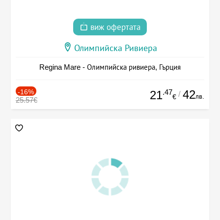
виж офертата
Олимпийска Ривиера
Regina Mare - Олимпийска ривиера, Гърция
-16%
.47
42
21
/
лв.
€
25.57€