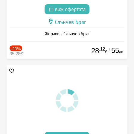
виж офертата
Слънчев Бряг
Жерави - Слънчев бряг
-20%
.12
55
28
/
лв.
€
35.28€