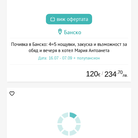
виж офертата
Банско
Почивка в Банско: 4=5 нощувки, закуска и възможност за
обяд и вечеря в хотел Мария Антоанета
Дата: 16.07 - 07.09 + полупансион
120
.70
234
/
€
лв.