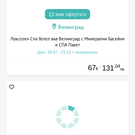
виж офертата
Велинград
Луксозен Спа Хотел във Велинград с Минерални Басейни
и СПА Пакет
Дата: 28.07 - 23.12 + полупансион
67
.04
131
/
€
лв.