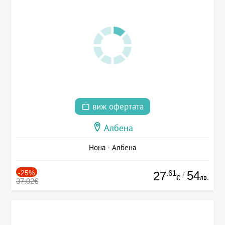
виж офертата
Албена
Нона - Албена
-25%
.61
54
27
/
лв.
€
37.02€