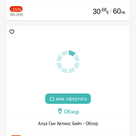
-15%
.68
60
30
/
лв.
€
36.30€
виж офертата
Обзор
Алуа Сън Хелиос Бийч - Обзор