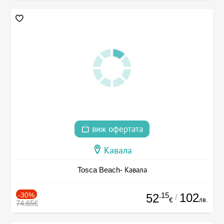
виж офертата
Кавала
Tosca Beach- Кавала
-30%
.15
102
52
/
лв.
€
74.65€