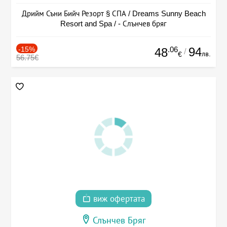
Дрийм Съни Бийч Резорт § СПА / Dreams Sunny Beach
Resort and Spa / - Слънчев бряг
-15%
.06
94
48
/
лв.
€
56.75€
виж офертата
Слънчев Бряг