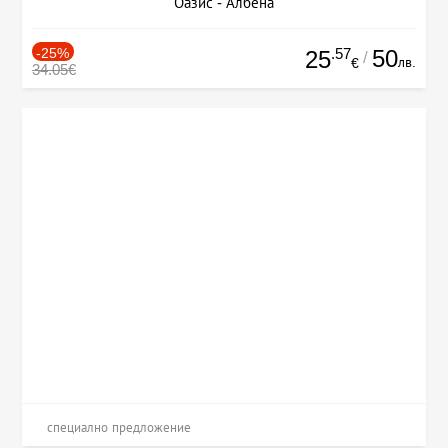
Оазис - Албена
-25%
.57
50
25
/
лв.
€
34.05€
специално предложение