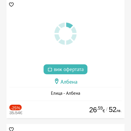
виж офертата
Албена
Елица - Албена
-25%
.59
52
26
/
лв.
€
35.54€