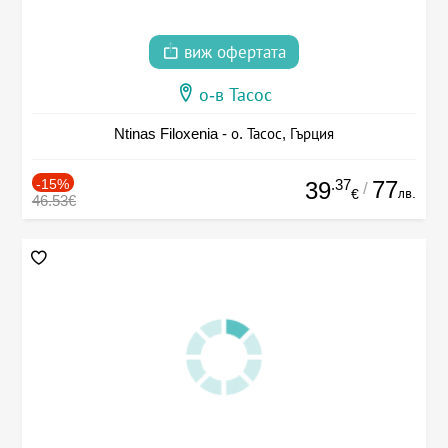
виж офертата
о-в Тасос
Ntinas Filoxenia - о. Тасос, Гърция
-15%
.37
77
39
/
лв.
€
46.53€