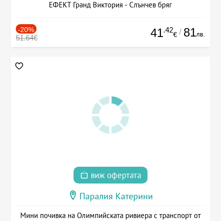
ЕФЕКТ Гранд Виктория - Слънчев бряг
-20%
.42
81
41
/
лв.
€
51.64€
виж офертата
Паралия Катерини
Мини почивка на Олимпийската ривиера с транспорт от