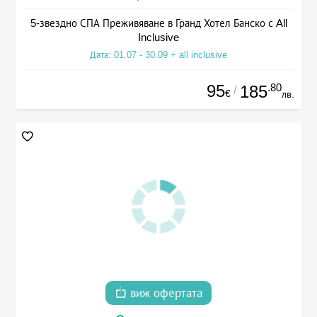
5-звездно СПА Преживяване в Гранд Хотел Банско с All
Inclusive
Дата: 01.07 - 30.09 + all inclusive
95
.80
185
/
€
лв.
виж офертата