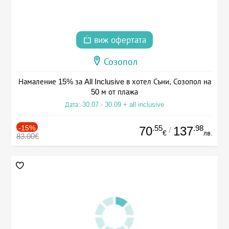
виж офертата
Созопол
Намаление 15% за All Inclusive в хотел Съни, Созопол на
50 м от плажа
Дата: 30.07 - 30.09 + all inclusive
-15%
.55
.98
70
137
/
€
лв.
83.00€