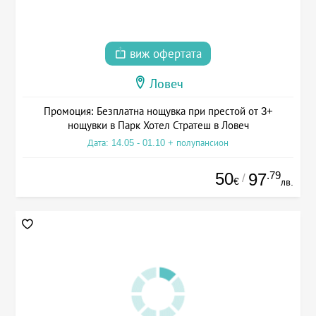
виж офертата
Ловеч
Промоция: Безплатна нощувка при престой от 3+
нощувки в Парк Хотел Стратеш в Ловеч
Дата: 14.05 - 01.10 + полупансион
50
.79
97
/
€
лв.