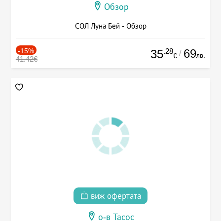
Обзор
СОЛ Луна Бей - Обзор
-15%
.28
69
35
/
лв.
€
41.42€
виж офертата
о-в Тасос