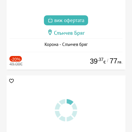
виж офертата
Слънчев Бряг
Корона - Слънчев бряг
-20%
.37
77
39
/
лв.
€
49.08€