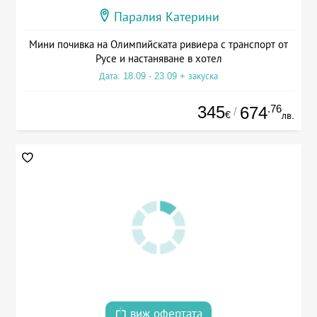
Паралия Катерини
Мини почивка на Олимпийската ривиера с транспорт от
Русе и настаняване в хотел
Дата: 18.09 - 23.09 + закуска
345
.76
674
/
€
лв.
виж офертата