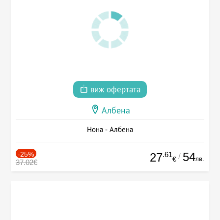
виж офертата
Албена
Нона - Албена
-25%
.61
54
27
/
лв.
€
37.02€