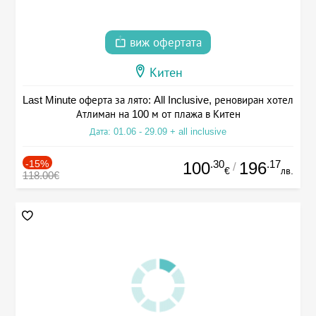
виж офертата
Китен
Last Minute оферта за лято: All Inclusive, реновиран хотел
Атлиман на 100 м от плажа в Китен
Дата: 01.06 - 29.09 + all inclusive
-15%
.30
.17
100
196
/
€
лв.
118.00€