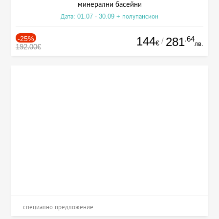
минерални басейни
Дата: 01.07 - 30.09 + полупансион
-25%
144
.64
281
/
€
лв.
192.00€
специално предложение