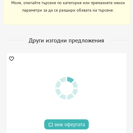
Моля, опитайте търсене по категория или премахнете някои
параметри за да се разшири обхвата на търсене.
Други изгодни предложения
виж офертата