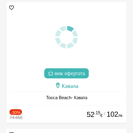
виж офертата
Кавала
Tosca Beach- Кавала
-30%
.15
102
52
/
лв.
€
74.65€