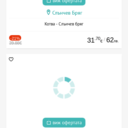
виж офертата
Слънчев Бряг
Котва - Слънчев бряг
-21%
.70
62
31
/
лв.
€
39.88€
виж офертата