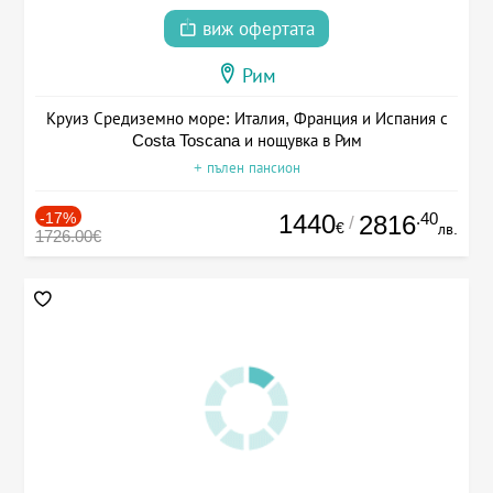
виж офертата
Рим
Круиз Средиземно море: Италия, Франция и Испания с
Costa Toscana и нощувка в Рим
+ пълен пансион
-17%
1440
.40
2816
/
€
лв.
1726.00€