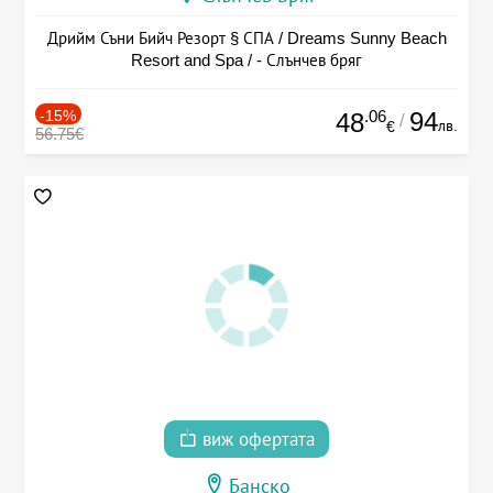
Дрийм Съни Бийч Резорт § СПА / Dreams Sunny Beach
Resort and Spa / - Слънчев бряг
-15%
.06
94
48
/
лв.
€
56.75€
виж офертата
Банско