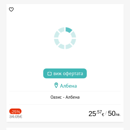
виж офертата
Албена
Оазис - Албена
-25%
.57
50
25
/
лв.
€
34.05€