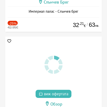
Слънчев Бряг
Империал палас - Слънчев бряг
-25%
.21
63
32
/
лв.
€
42.95€
виж офертата
Обзор