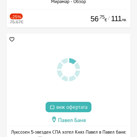
Мирамар - Обзор
-25%
.75
111
56
/
лв.
€
75.67€
виж офертата
Павел Баня
Луксозен 5-звезден СПА хотел Княз Павел в Павел баня: