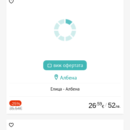
виж офертата
Албена
Елица - Албена
-25%
.59
52
26
/
лв.
€
35.54€