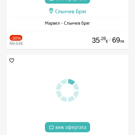
Слънчев Бряг
Марвел - Слънчев бряг
-30%
.28
69
35
/
лв.
€
50.11€
виж офертата