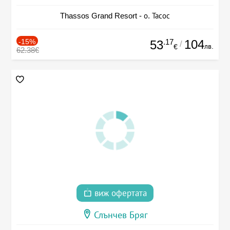
Thassos Grand Resort - о. Тасос
-15%
.17
104
53
/
лв.
€
62.38€
виж офертата
Слънчев Бряг