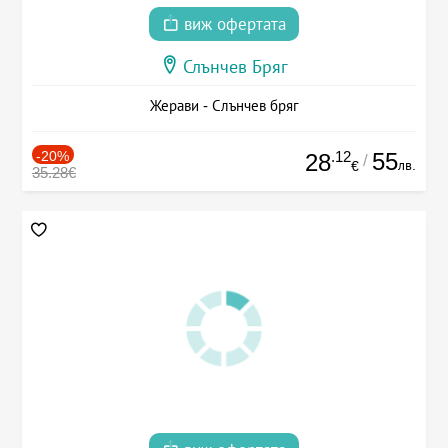
виж офертата
Слънчев Бряг
Жерави - Слънчев бряг
-20%
.12
55
28
/
лв.
€
35.28€