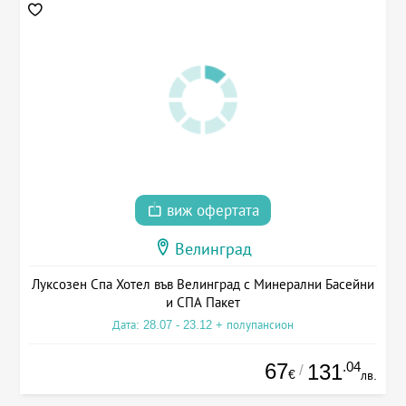
виж офертата
Велинград
Луксозен Спа Хотел във Велинград с Минерални Басейни
и СПА Пакет
Дата: 28.07 - 23.12 + полупансион
67
.04
131
/
€
лв.