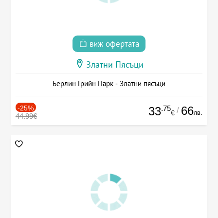
виж офертата
Златни Пясъци
Берлин Грийн Парк - Златни пясъци
-25%
.75
66
33
/
лв.
€
44.99€