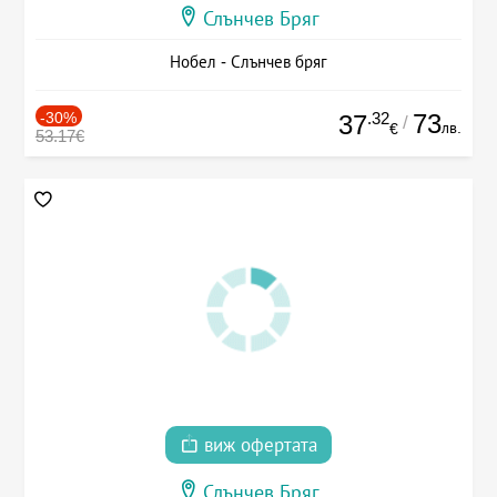
Слънчев Бряг
Нобел - Слънчев бряг
-30%
.32
73
37
/
лв.
€
53.17€
виж офертата
Слънчев Бряг