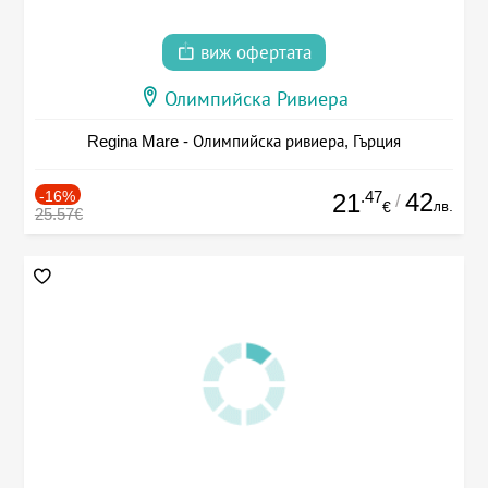
виж офертата
Олимпийска Ривиера
Regina Mare - Олимпийска ривиера, Гърция
-16%
.47
42
21
/
лв.
€
25.57€