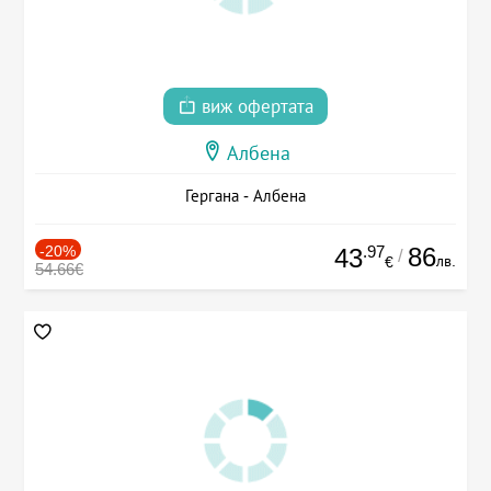
виж офертата
Албена
Гергана - Албена
-20%
.97
86
43
/
лв.
€
54.66€