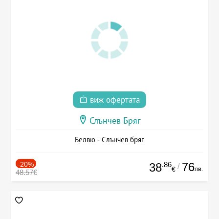
виж офертата
Слънчев Бряг
Белвю - Слънчев бряг
-20%
.86
76
38
/
лв.
€
48.57€