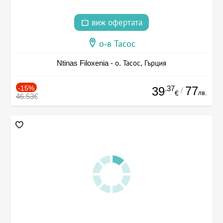
виж офертата
о-в Тасос
Ntinas Filoxenia - о. Тасос, Гърция
-15%
.37
77
39
/
лв.
€
46.53€