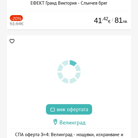
ЕФЕКТ Гранд Виктория - Слънчев бряг
-20%
.42
81
41
/
лв.
€
51.64€
виж офертата
Велинград
СПА оферта 3=4: Велинград - нощувки, изхранване и