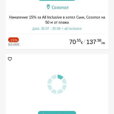
Созопол
Намаление 15% за All Inclusive в хотел Съни, Созопол на
50 м от плажа
Дата: 30.07 - 30.09 + all inclusive
-15%
.55
.98
70
137
/
€
лв.
83.00€