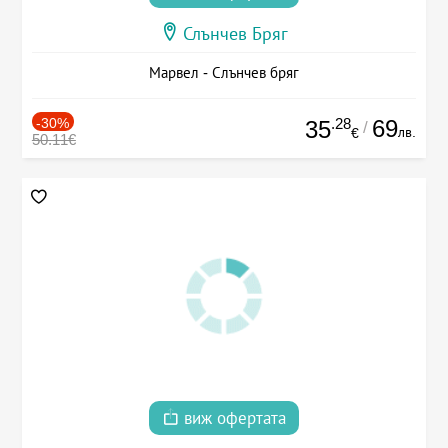
Слънчев Бряг
Марвел - Слънчев бряг
-30%
.28
69
35
/
лв.
€
50.11€
виж офертата