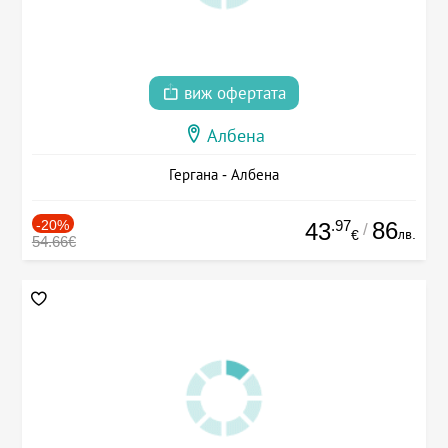
виж офертата
Албена
Гергана - Албена
-20%
.97
86
43
/
лв.
€
54.66€