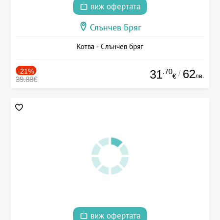
виж офертата
Слънчев Бряг
Котва - Слънчев бряг
-21%
.70
62
31
/
лв.
€
39.88€
виж офертата