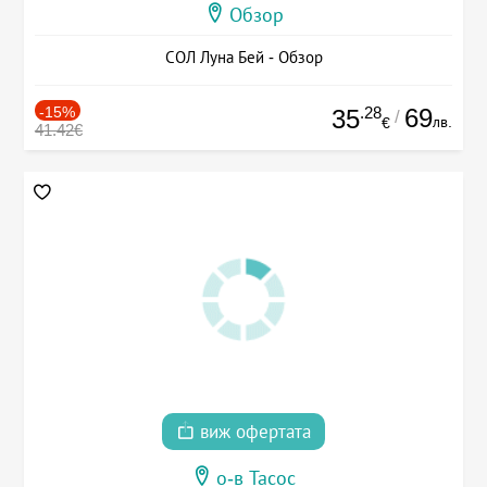
Обзор
СОЛ Луна Бей - Обзор
-15%
.28
69
35
/
лв.
€
41.42€
виж офертата
о-в Тасос