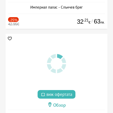
Империал палас - Слънчев бряг
-25%
.21
63
32
/
лв.
€
42.95€
виж офертата
Обзор