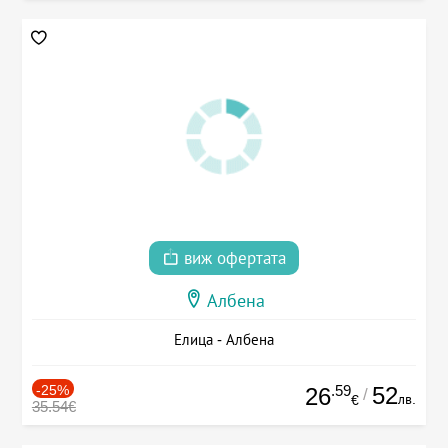
виж офертата
Албена
Елица - Албена
-25%
.59
52
26
/
лв.
€
35.54€