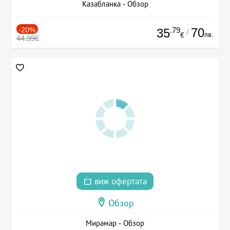
Казабланка - Обзор
-20%
.79
70
35
/
лв.
€
44.99€
виж офертата
Обзор
Мирамар - Обзор