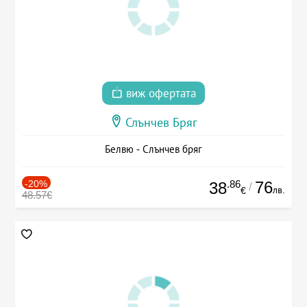
виж офертата
Слънчев Бряг
Белвю - Слънчев бряг
-20%
.86
76
38
/
лв.
€
48.57€