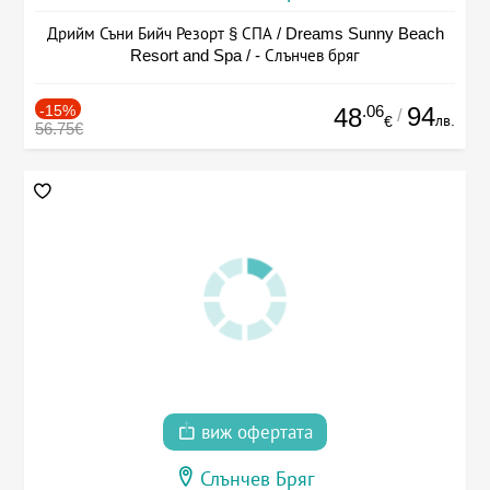
Дрийм Съни Бийч Резорт § СПА / Dreams Sunny Beach
Resort and Spa / - Слънчев бряг
-15%
.06
94
48
/
лв.
€
56.75€
виж офертата
Слънчев Бряг