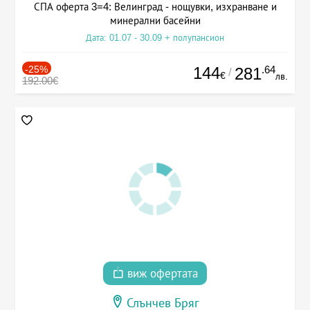
СПА оферта 3=4: Велинград - нощувки, изхранване и
минерални басейни
Дата: 01.07 - 30.09 + полупансион
-25%
144
.64
281
/
€
лв.
192.00€
виж офертата
Слънчев Бряг