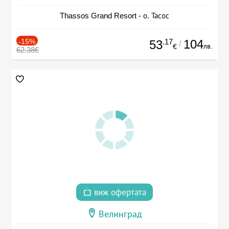
Thassos Grand Resort - о. Тасос
-15%
.17
104
53
/
лв.
€
62.38€
виж офертата
Велинград