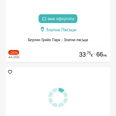
виж офертата
Златни Пясъци
Берлин Грийн Парк - Златни пясъци
-25%
.75
66
33
/
лв.
€
44.99€