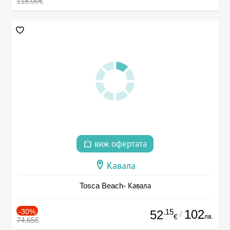
118.00€
виж офертата
Кавала
Tosca Beach- Кавала
-30%
.15
102
52
/
лв.
€
74.65€