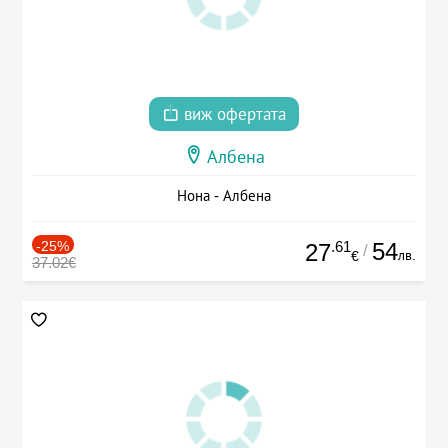
виж офертата
Албена
Нона - Албена
-25%
.61
54
27
/
лв.
€
37.02€