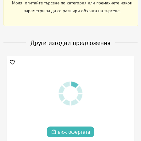
Моля, опитайте търсене по категория или премахнете някои
параметри за да се разшири обхвата на търсене.
Други изгодни предложения
виж офертата