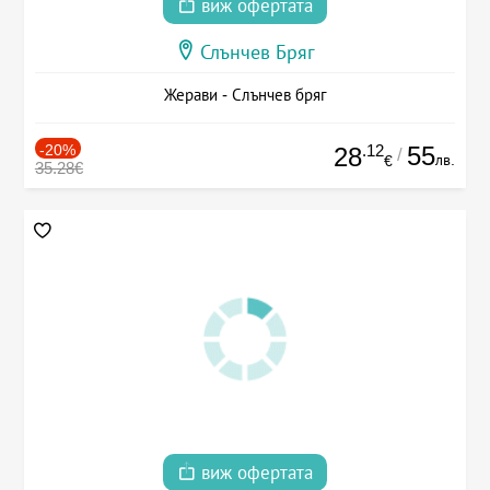
виж офертата
Слънчев Бряг
Жерави - Слънчев бряг
-20%
.12
55
28
/
лв.
€
35.28€
виж офертата