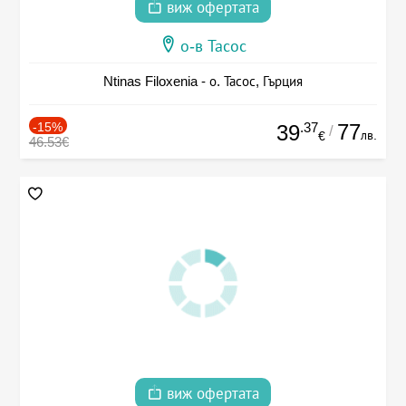
виж офертата
о-в Тасос
Ntinas Filoxenia - о. Тасос, Гърция
-15%
.37
77
39
/
лв.
€
46.53€
виж офертата