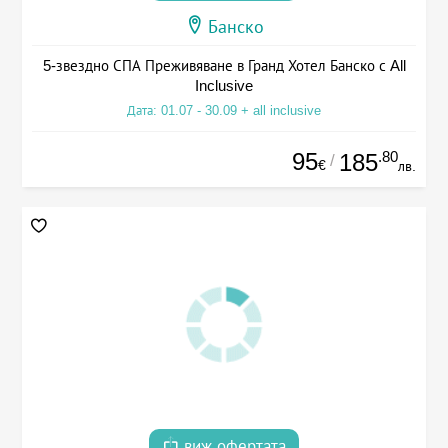
Банско
5-звездно СПА Преживяване в Гранд Хотел Банско с All
Inclusive
Дата: 01.07 - 30.09 + all inclusive
95
.80
185
/
€
лв.
виж офертата