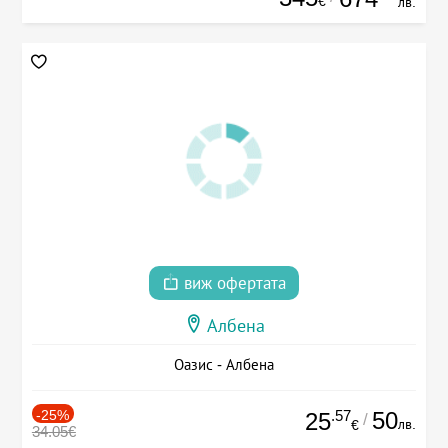
€
лв.
виж офертата
Албена
Оазис - Албена
-25%
.57
50
25
/
лв.
€
34.05€