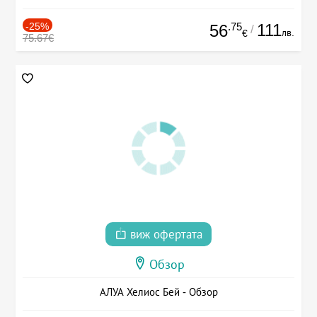
-25%
.75
111
56
/
лв.
€
75.67€
виж офертата
Обзор
АЛУА Хелиос Бей - Обзор