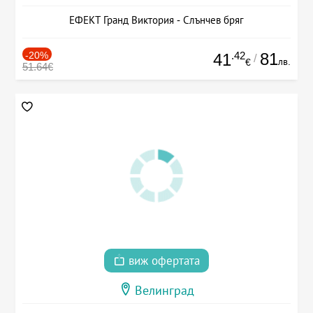
ЕФЕКТ Гранд Виктория - Слънчев бряг
-20%
.42
81
41
/
лв.
€
51.64€
виж офертата
Велинград