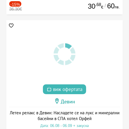
-15%
.68
60
30
/
лв.
€
36.30€
виж офертата
Девин
Летен релакс в Девин: Насладете се на лукс и минерални
басейни в СПА хотел Орфей
Дата: 06.08 - 06.09 + закуска