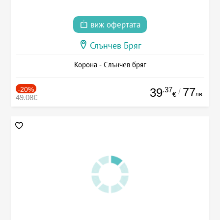
виж офертата
Слънчев Бряг
Корона - Слънчев бряг
-20%
.37
77
39
/
лв.
€
49.08€