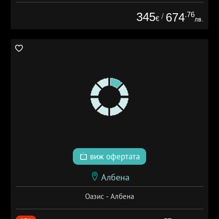
345
.76
674
/
€
лв.
виж офертата
Албена
Оазис - Албена