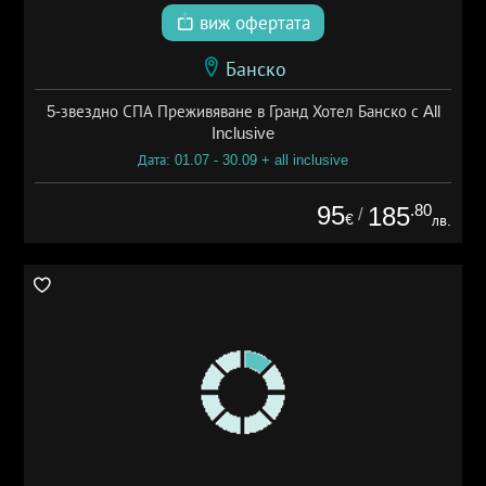
виж офертата
Банско
5-звездно СПА Преживяване в Гранд Хотел Банско с All
Inclusive
Дата: 01.07 - 30.09 + all inclusive
95
.80
185
/
€
лв.