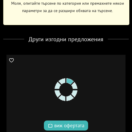
Моля, опитайте търсене по категория или премахнете някои
параметри за да се разшири обхвата на търсене.
Други изгодни предложения
виж офертата