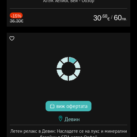
АЛУА Хелиос Бей - Обзор
-15%
.68
60
30
/
лв.
€
36.30€
виж офертата
Девин
Летен релакс в Девин: Насладете се на лукс и минерални