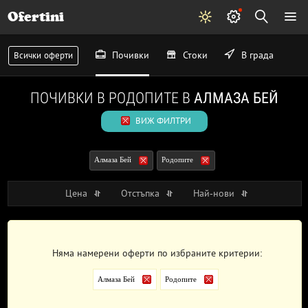
Ofertini
Почивки
Стоки
В града
Всички оферти
ПОЧИВКИ В РОДОПИТЕ В
АЛМАЗА БЕЙ
ВИЖ ФИЛТРИ
Алмаза Бей
Родопите
Цена
Отстъпка
Най-нови
Няма намерени оферти по избраните критерии:
Алмаза Бей
Родопите