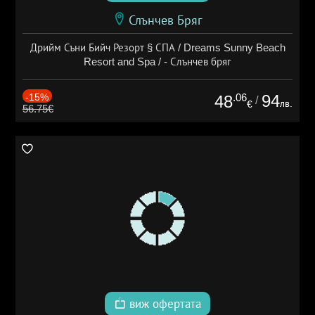
Слънчев Бряг
Дрийм Съни Бийч Резорт § СПА / Dreams Sunny Beach
Resort and Spa / - Слънчев бряг
-15%
.06
94
48
/
лв.
€
56.75€
виж офертата