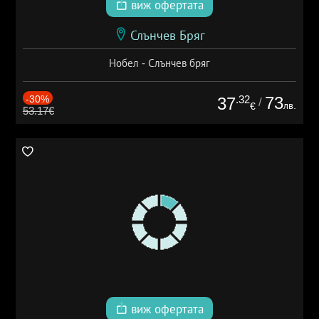
виж офертата
Слънчев Бряг
Нобел - Слънчев бряг
-30%
.32
73
37
/
лв.
€
53.17€
виж офертата