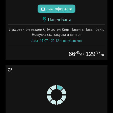
виж офертата
Павел Баня
Луксозен 5-звезден СПА хотел Княз Павел в Павел баня:
Нощувка със закуска и вечеря
Дата: 17.07 - 22.12 + полупансион
.45
.97
66
129
/
€
лв.