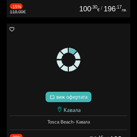
-15%
.30
.17
100
196
/
€
лв.
118.00€
виж офертата
Кавала
Tosca Beach- Кавала