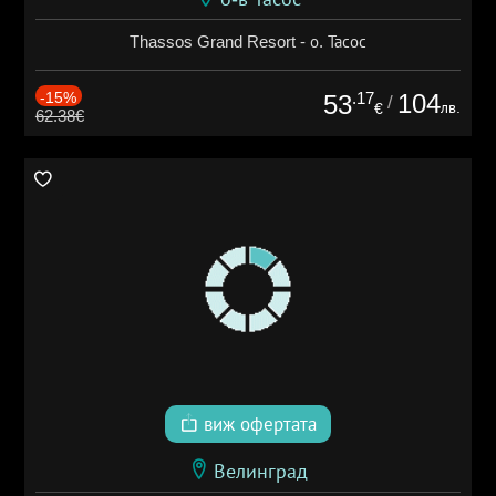
Thassos Grand Resort - о. Тасос
-15%
.17
104
53
/
лв.
€
62.38€
виж офертата
Велинград