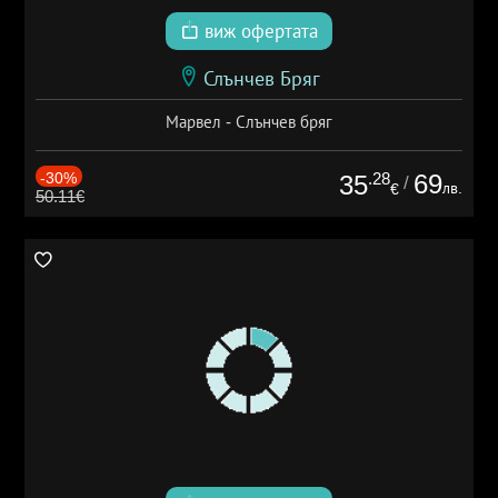
виж офертата
Слънчев Бряг
Марвел - Слънчев бряг
-30%
.28
69
35
/
лв.
€
50.11€