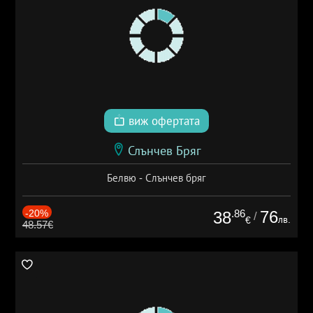
виж офертата
Слънчев Бряг
Белвю - Слънчев бряг
-20%
.86
76
38
/
лв.
€
48.57€