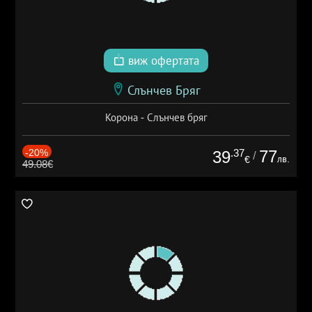
виж офертата
Слънчев Бряг
Корона - Слънчев бряг
-20%
.37
77
39
/
лв.
€
49.08€