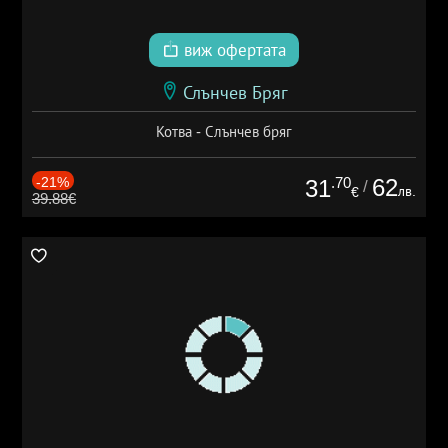
виж офертата
Слънчев Бряг
Котва - Слънчев бряг
-21%
.70
62
31
/
лв.
€
39.88€