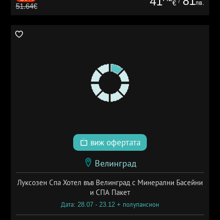
81
41
/
лв.
€
51.64€
виж офертата
Велинград
Луксозен Спа Хотел във Велинград с Минерални Басейни
и СПА Пакет
Дата: 28.07 - 23.12 + полупансион