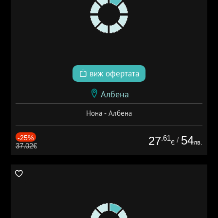
виж офертата
Албена
Нона - Албена
-25%
.61
54
27
/
лв.
€
37.02€