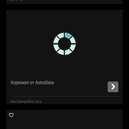
Хороскоп от AstroData
Инсталирайте сега