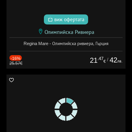
виж офертата
Олимпийска Ривиера
Regina Mare - Олимпийска ривиера, Гърция
-16%
.47
42
21
/
лв.
€
25.57€