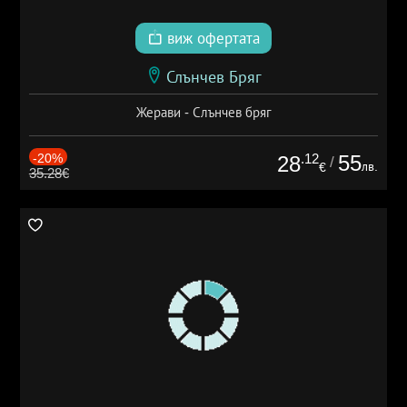
виж офертата
Слънчев Бряг
Жерави - Слънчев бряг
-20%
.12
55
28
/
лв.
€
35.28€