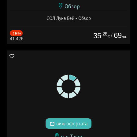
Обзор
СОЛ Луна Бей - Обзор
-15%
.28
69
35
/
лв.
€
41.42€
виж офертата
о-в Тасос