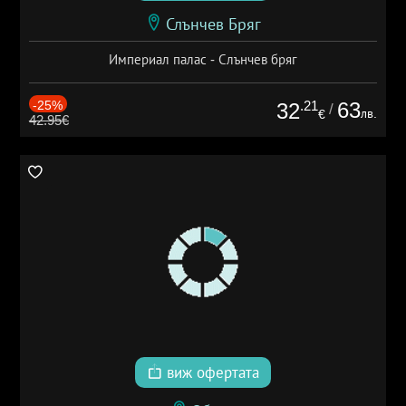
Слънчев Бряг
Империал палас - Слънчев бряг
-25%
.21
63
32
/
лв.
€
42.95€
виж офертата