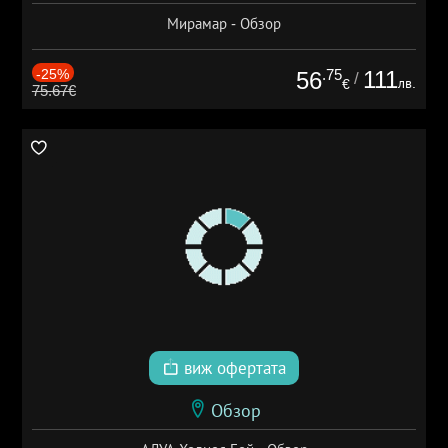
Мирамар - Обзор
-25%
.75
111
56
/
лв.
€
75.67€
виж офертата
Обзор