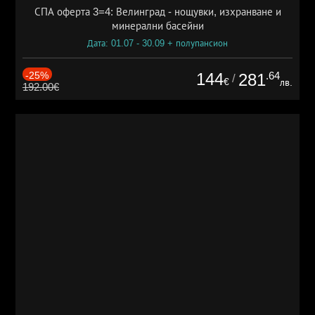
СПА оферта 3=4: Велинград - нощувки, изхранване и
минерални басейни
Дата: 01.07 - 30.09 + полупансион
-25%
144
.64
281
/
€
лв.
192.00€