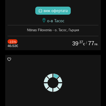
виж офертата
о-в Тасос
Ntinas Filoxenia - о. Тасос, Гърция
-15%
.37
77
39
/
лв.
€
46.53€