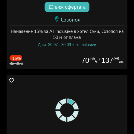
виж офертата
Созопол
Намаление 15% за All Inclusive в хотел Съни, Созопол на
50 м от плажа
Дата: 30.07 - 30.09 + all inclusive
-15%
.55
.98
70
137
/
€
лв.
83.00€