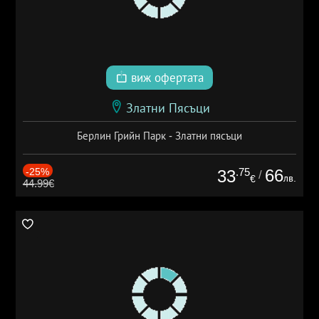
виж офертата
Златни Пясъци
Берлин Грийн Парк - Златни пясъци
-25%
.75
66
33
/
лв.
€
44.99€