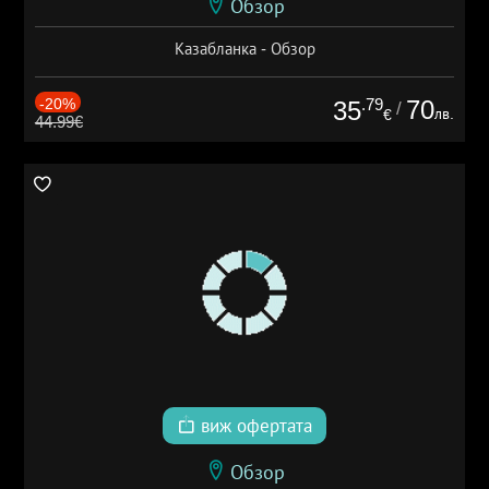
Обзор
Казабланка - Обзор
-20%
.79
70
35
/
лв.
€
44.99€
виж офертата
Обзор