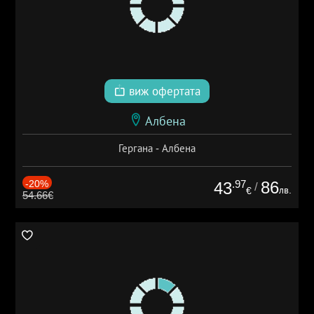
виж офертата
Албена
Гергана - Албена
-20%
.97
86
43
/
лв.
€
54.66€