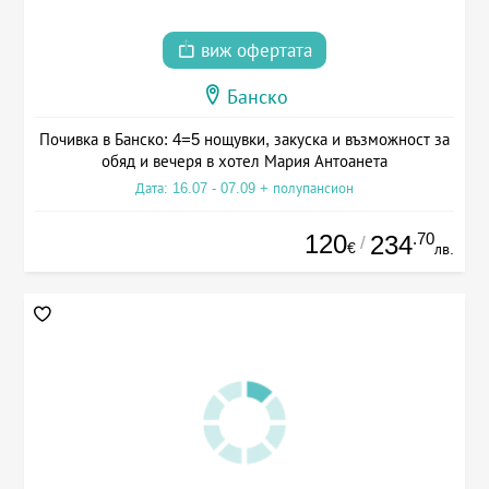
виж офертата
Банско
Почивка в Банско: 4=5 нощувки, закуска и възможност за
обяд и вечеря в хотел Мария Антоанета
Дата: 16.07 - 07.09 + полупансион
120
.70
234
/
€
лв.