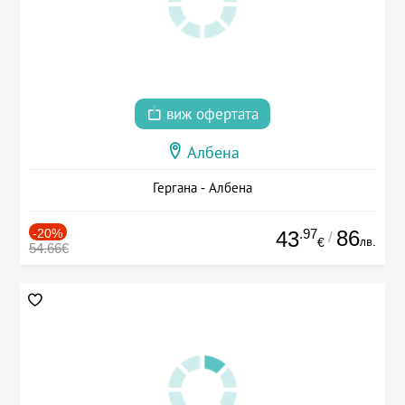
виж офертата
Албена
Гергана - Албена
-20%
.97
86
43
/
лв.
€
54.66€