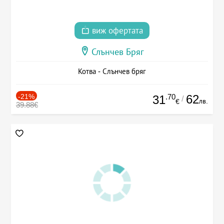
виж офертата
Слънчев Бряг
Котва - Слънчев бряг
-21%
.70
62
31
/
лв.
€
39.88€