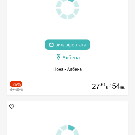
виж офертата
Албена
Нона - Албена
-25%
.61
54
27
/
лв.
€
37.02€