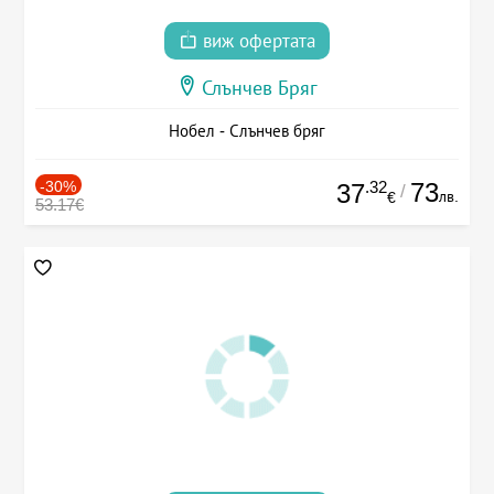
виж офертата
Слънчев Бряг
Нобел - Слънчев бряг
-30%
.32
73
37
/
лв.
€
53.17€