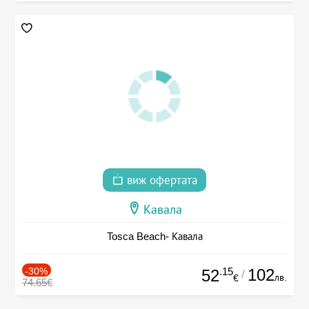
виж офертата
Кавала
Tosca Beach- Кавала
-30%
.15
102
52
/
лв.
€
74.65€