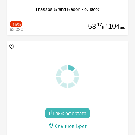
Thassos Grand Resort - о. Тасос
-15%
.17
104
53
/
лв.
€
62.38€
виж офертата
Слънчев Бряг