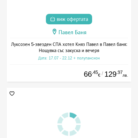
виж офертата
Павел Баня
Луксозен 5-звезден СПА хотел Княз Павел в Павел баня:
Нощувка със закуска и вечеря
Дата: 17.07 - 22.12 + полупансион
.45
.97
66
129
/
€
лв.