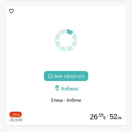
виж офертата
Албена
Елица - Албена
-25%
.59
52
26
/
лв.
€
35.54€