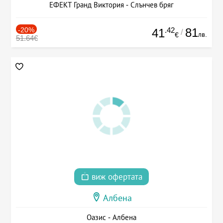
ЕФЕКТ Гранд Виктория - Слънчев бряг
-20%
.42
81
41
/
лв.
€
51.64€
виж офертата
Албена
Оазис - Албена