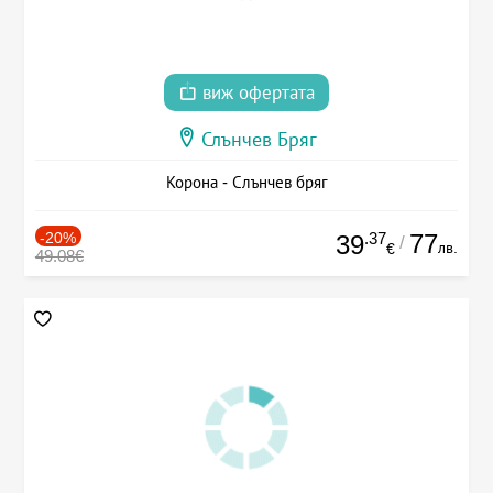
виж офертата
Слънчев Бряг
Корона - Слънчев бряг
-20%
.37
77
39
/
лв.
€
49.08€