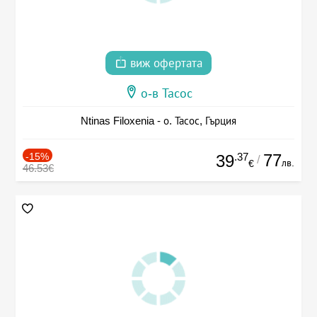
виж офертата
о-в Тасос
Ntinas Filoxenia - о. Тасос, Гърция
-15%
.37
77
39
/
лв.
€
46.53€