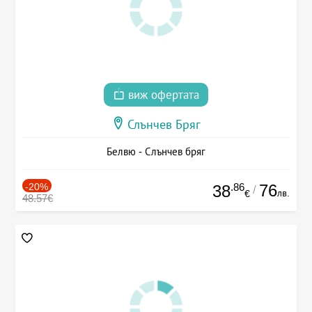
виж офертата
Слънчев Бряг
Белвю - Слънчев бряг
-20%
.86
76
38
/
лв.
€
48.57€