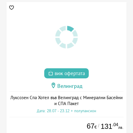
виж офертата
Велинград
Луксозен Спа Хотел във Велинград с Минерални Басейни
и СПА Пакет
Дата: 28.07 - 23.12 + полупансион
67
.04
131
/
€
лв.