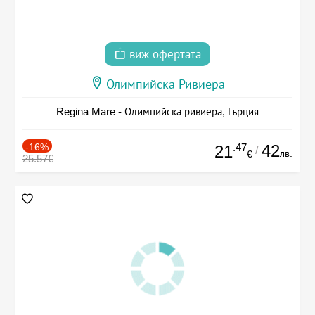
виж офертата
Олимпийска Ривиера
Regina Mare - Олимпийска ривиера, Гърция
-16%
.47
42
21
/
лв.
€
25.57€