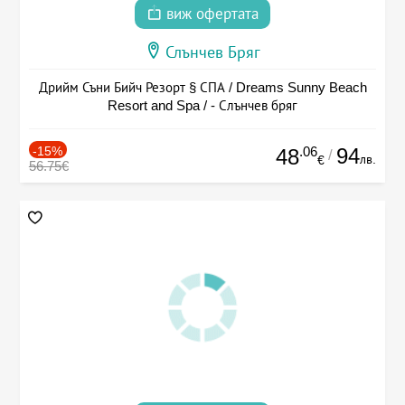
виж офертата
Слънчев Бряг
Дрийм Съни Бийч Резорт § СПА / Dreams Sunny Beach
Resort and Spa / - Слънчев бряг
-15%
.06
94
48
/
лв.
€
56.75€