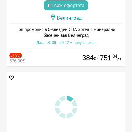
виж офертата
Велинград
Топ промоция в 5-звезден СПА хотел с минерални
басейни във Велинград
Дата: 01.09 - 20.12 + полупансион
-33%
384
.04
751
/
€
лв.
576.00€