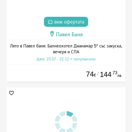
виж офертата
Павел Баня
Лято в Павел баня: Балнеохотел Дианамар 5* със закуска,
вечеря и СПА
Дата: 23.07 - 22.12 + полупансион
74
.73
144
/
€
лв.