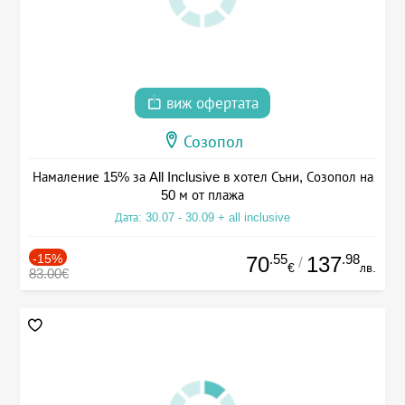
виж офертата
Созопол
Намаление 15% за All Inclusive в хотел Съни, Созопол на
50 м от плажа
Дата: 30.07 - 30.09 + all inclusive
-15%
.55
.98
70
137
/
€
лв.
83.00€