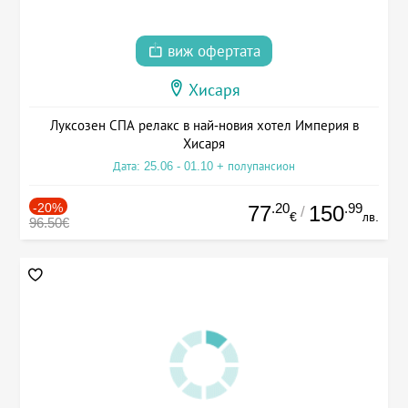
виж офертата
Хисаря
Луксозен СПА релакс в най-новия хотел Империя в
Хисаря
Дата: 25.06 - 01.10 + полупансион
-20%
.20
.99
77
150
/
€
лв.
96.50€