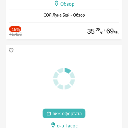
Обзор
СОЛ Луна Бей - Обзор
-15%
.28
69
35
/
лв.
€
41.42€
виж офертата
о-в Тасос