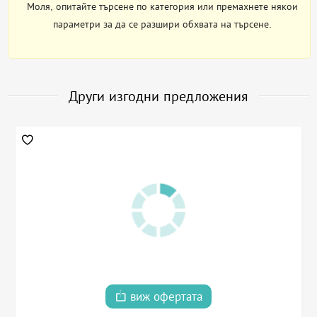
Моля, опитайте търсене по категория или премахнете някои
параметри за да се разшири обхвата на търсене.
Други изгодни предложения
виж офертата