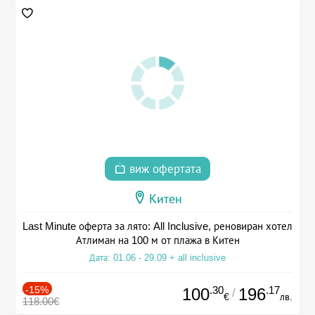
виж офертата
Китен
Last Minute оферта за лято: All Inclusive, реновиран хотел
Атлиман на 100 м от плажа в Китен
Дата: 01.06 - 29.09 + all inclusive
-15%
.30
.17
100
196
/
€
лв.
118.00€