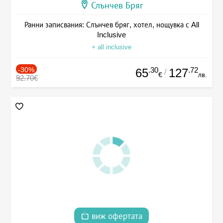
Слънчев Бряг
Ранни записвания: Слънчев бряг, хотел, нощувка с All
Inclusive
+ all inclusive
-30%
.30
.72
65
127
/
€
лв.
92.70€
виж офертата