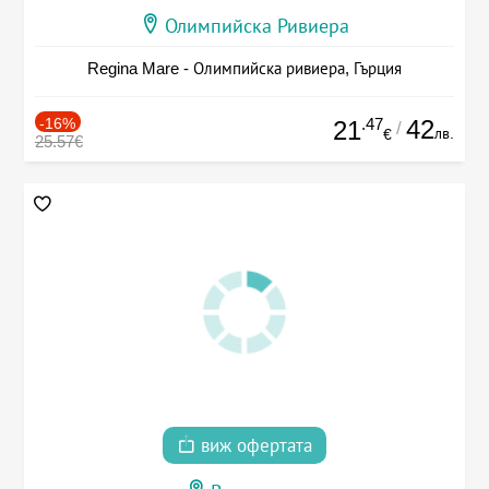
Олимпийска Ривиера
Regina Mare - Олимпийска ривиера, Гърция
-16%
.47
42
21
/
лв.
€
25.57€
виж офертата