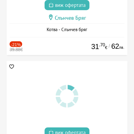
виж офертата
Слънчев Бряг
Котва - Слънчев бряг
-21%
.70
62
31
/
лв.
€
39.88€
виж офертата