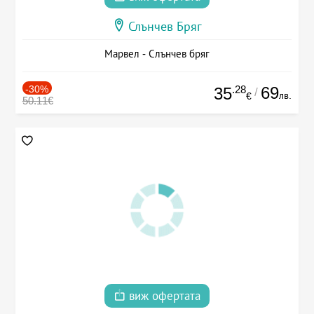
Слънчев Бряг
Марвел - Слънчев бряг
-30%
.28
69
35
/
лв.
€
50.11€
виж офертата