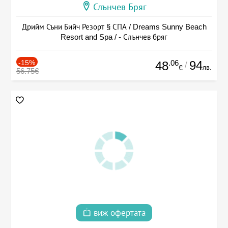
Слънчев Бряг
Дрийм Съни Бийч Резорт § СПА / Dreams Sunny Beach
Resort and Spa / - Слънчев бряг
-15%
.06
94
48
/
лв.
€
56.75€
виж офертата