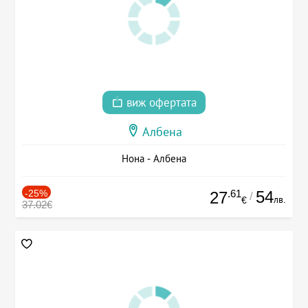
виж офертата
Албена
Нона - Албена
-25%
.61
54
27
/
лв.
€
37.02€