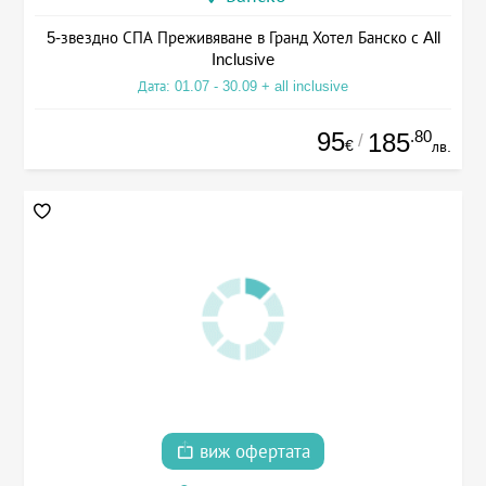
5-звездно СПА Преживяване в Гранд Хотел Банско с All
Inclusive
Дата: 01.07 - 30.09 + all inclusive
95
.80
185
/
€
лв.
виж офертата