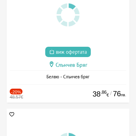
виж офертата
Слънчев Бряг
Белвю - Слънчев бряг
-20%
.86
76
38
/
лв.
€
48.57€