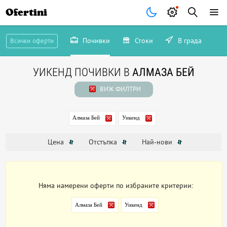
Ofertini
Почивки
Стоки
В града
Всички оферти
УИКЕНД ПОЧИВКИ В
АЛМАЗА БЕЙ
ВИЖ ФИЛТРИ
Алмаза Бей
Уикенд
Цена
Отстъпка
Най-нови
Няма намерени оферти по избраните критерии:
Алмаза Бей
Уикенд