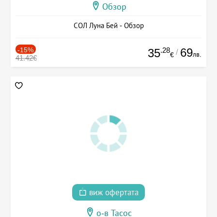
Обзор
СОЛ Луна Бей - Обзор
-15%
.28
69
35
/
лв.
€
41.42€
виж офертата
о-в Тасос