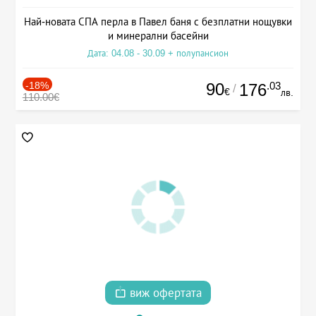
Най-новата СПА перла в Павел баня с безплатни нощувки
и минерални басейни
Дата: 04.08 - 30.09 + полупансион
-18%
90
.03
176
/
€
лв.
110.00€
виж офертата