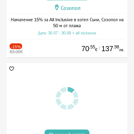
Созопол
Намаление 15% за All Inclusive в хотел Съни, Созопол на
50 м от плажа
Дата: 30.07 - 30.09 + all inclusive
-15%
.55
.98
70
137
/
€
лв.
83.00€