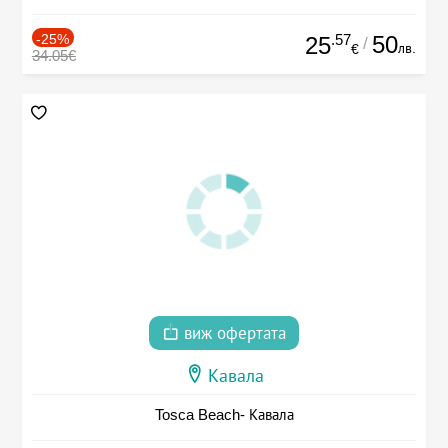
-25%
.57
50
25
/
лв.
€
34.05€
виж офертата
Кавала
Tosca Beach- Кавала