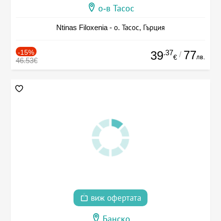
о-в Тасос
Ntinas Filoxenia - о. Тасос, Гърция
-15%
.37
77
39
/
лв.
€
46.53€
виж офертата
Банско