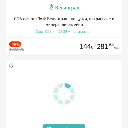
Велинград
СПА оферта 3=4: Велинград - нощувки, изхранване и
минерални басейни
Дата: 01.07 - 30.09 + полупансион
-25%
144
.64
281
/
€
лв.
192.00€