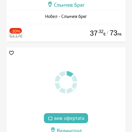
Слънчев Бряг
Нобел - Слънчев бряг
-30%
.32
73
37
/
лв.
€
53.17€
виж офертата
Велинград