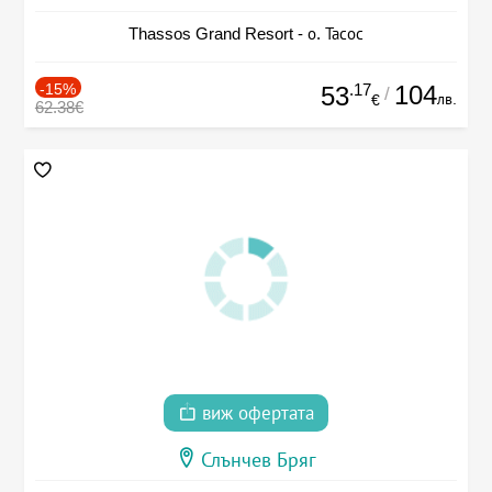
Thassos Grand Resort - о. Тасос
-15%
.17
104
53
/
лв.
€
62.38€
виж офертата
Слънчев Бряг