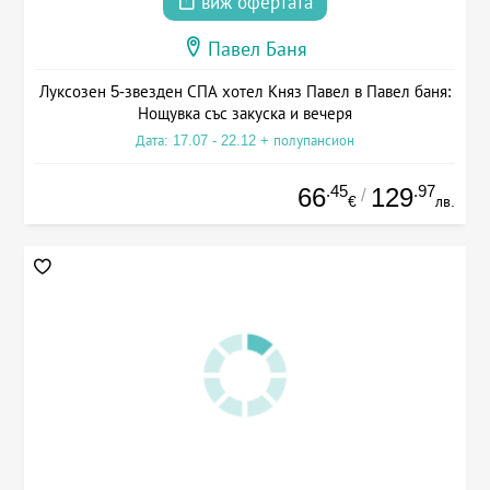
виж офертата
Павел Баня
Луксозен 5-звезден СПА хотел Княз Павел в Павел баня:
Нощувка със закуска и вечеря
Дата: 17.07 - 22.12 + полупансион
.45
.97
66
129
/
€
лв.