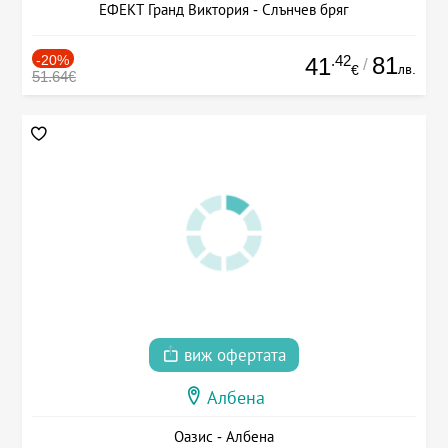
ЕФЕКТ Гранд Виктория - Слънчев бряг
-20%
.42
81
41
/
лв.
€
51.64€
виж офертата
Албена
Оазис - Албена