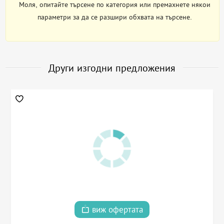
Моля, опитайте търсене по категория или премахнете някои
параметри за да се разшири обхвата на търсене.
Други изгодни предложения
виж офертата