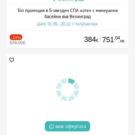
Топ промоция в 5-звезден СПА хотел с минерални
басейни във Велинград
Дата: 01.09 - 20.12 + полупансион
-33%
384
.04
751
/
€
лв.
576.00€
виж офертата