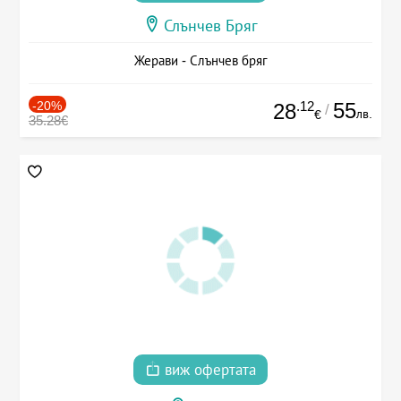
Слънчев Бряг
Жерави - Слънчев бряг
-20%
.12
55
28
/
лв.
€
35.28€
виж офертата