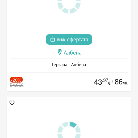
виж офертата
Албена
Гергана - Албена
-20%
.97
86
43
/
лв.
€
54.66€