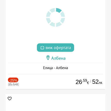
виж офертата
Албена
Елица - Албена
-25%
.59
52
26
/
лв.
€
35.54€