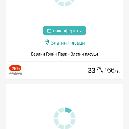
виж офертата
Златни Пясъци
Берлин Грийн Парк - Златни пясъци
-25%
.75
66
33
/
лв.
€
44.99€