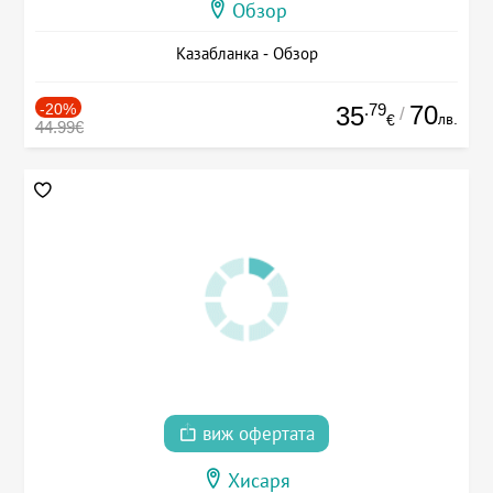
Обзор
Казабланка - Обзор
-20%
.79
70
35
/
лв.
€
44.99€
виж офертата
Хисаря