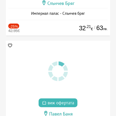
Слънчев Бряг
Империал палас - Слънчев бряг
-25%
.21
63
32
/
лв.
€
42.95€
виж офертата
Павел Баня