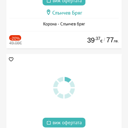
виж офертата
Слънчев Бряг
Корона - Слънчев бряг
-20%
.37
77
39
/
лв.
€
49.08€
виж офертата