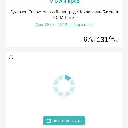
Велинград
Луксозен Спа Хотел във Велинград с Минерални Басейни
и СПА Пакет
Дата: 28.07 - 23.12 + полупансион
67
.04
131
/
€
лв.
виж офертата