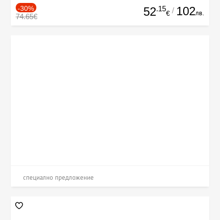
-30%
.15
102
52
/
лв.
€
74.65€
специално предложение