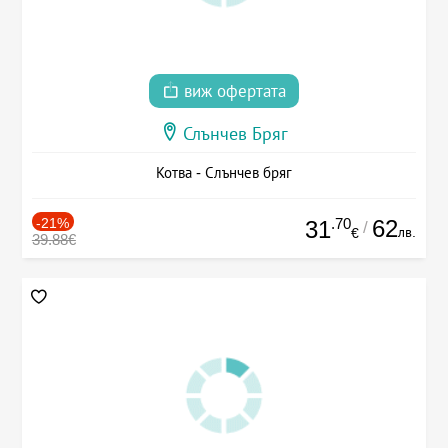
виж офертата
Слънчев Бряг
Котва - Слънчев бряг
-21%
.70
62
31
/
лв.
€
39.88€