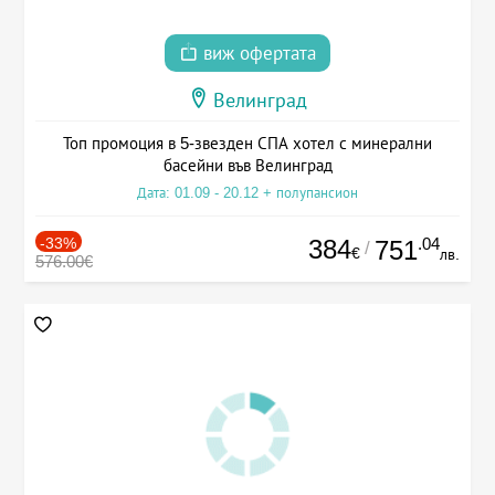
виж офертата
Велинград
Топ промоция в 5-звезден СПА хотел с минерални
басейни във Велинград
Дата: 01.09 - 20.12 + полупансион
-33%
384
.04
751
/
€
лв.
576.00€