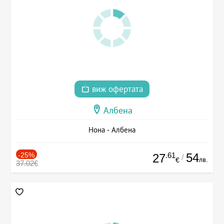
виж офертата
Албена
Нона - Албена
-25%
.61
54
27
/
лв.
€
37.02€