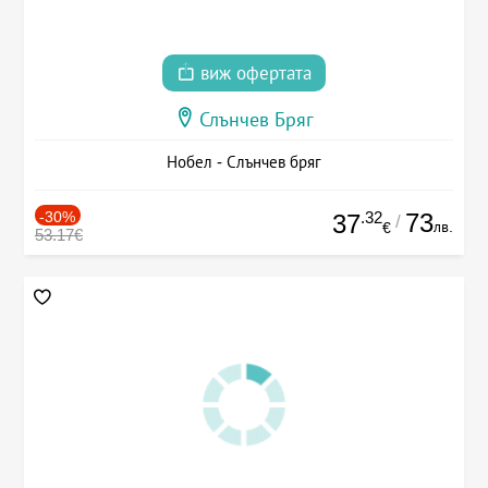
виж офертата
Слънчев Бряг
Нобел - Слънчев бряг
-30%
.32
73
37
/
лв.
€
53.17€