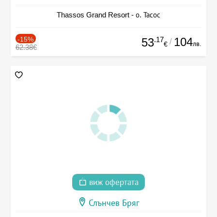
Thassos Grand Resort - о. Тасос
-15%
.17
104
53
/
лв.
€
62.38€
виж офертата
Слънчев Бряг