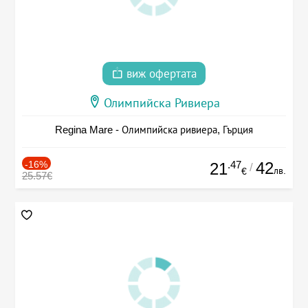
виж офертата
Олимпийска Ривиера
Regina Mare - Олимпийска ривиера, Гърция
-16%
.47
42
21
/
лв.
€
25.57€