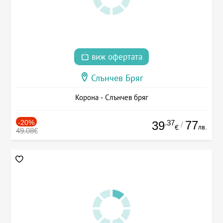
виж офертата
Слънчев Бряг
Корона - Слънчев бряг
-20%
.37
77
39
/
лв.
€
49.08€