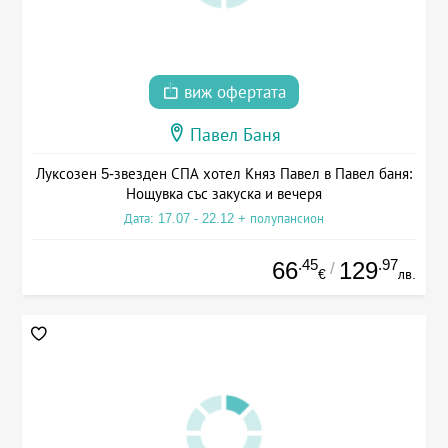
виж офертата
Павел Баня
Луксозен 5-звезден СПА хотел Княз Павел в Павел баня:
Нощувка със закуска и вечеря
Дата: 17.07 - 22.12 + полупансион
.45
.97
66
129
/
€
лв.