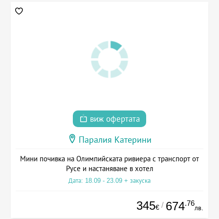
виж офертата
Паралия Катерини
Мини почивка на Олимпийската ривиера с транспорт от
Русе и настаняване в хотел
Дата: 18.09 - 23.09 + закуска
345
.76
674
/
€
лв.