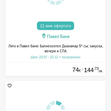
виж офертата
Павел Баня
Лято в Павел баня: Балнеохотел Дианамар 5* със закуска,
вечеря и СПА
Дата: 23.07 - 22.12 + полупансион
74
.73
144
/
€
лв.