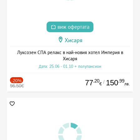
виж офертата
Хисаря
Луксозен СПА релакс в най-новия хотел Империя в
Хисаря
Дата: 25.06 - 01.10 + полупансион
-20%
.20
.99
77
150
/
€
лв.
96.50€