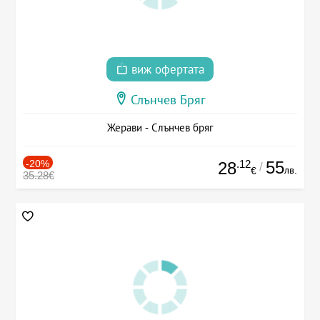
виж офертата
Слънчев Бряг
Жерави - Слънчев бряг
-20%
.12
55
28
/
лв.
€
35.28€