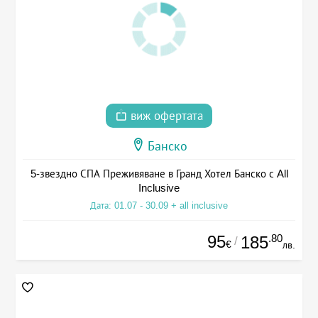
виж офертата
Банско
5-звездно СПА Преживяване в Гранд Хотел Банско с All
Inclusive
Дата: 01.07 - 30.09 + all inclusive
95
.80
185
/
€
лв.