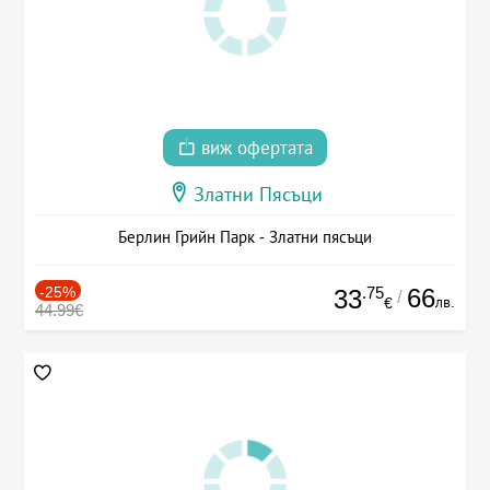
виж офертата
Златни Пясъци
Берлин Грийн Парк - Златни пясъци
-25%
.75
66
33
/
лв.
€
44.99€