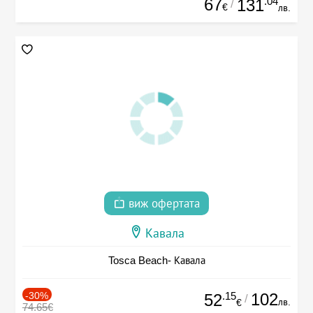
67
.04
131
/
€
лв.
виж офертата
Кавала
Tosca Beach- Кавала
-30%
.15
102
52
/
лв.
€
74.65€