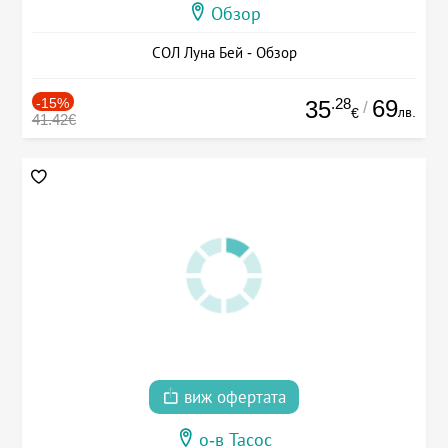
Обзор
СОЛ Луна Бей - Обзор
-15%
.28
69
35
/
лв.
€
41.42€
виж офертата
о-в Тасос