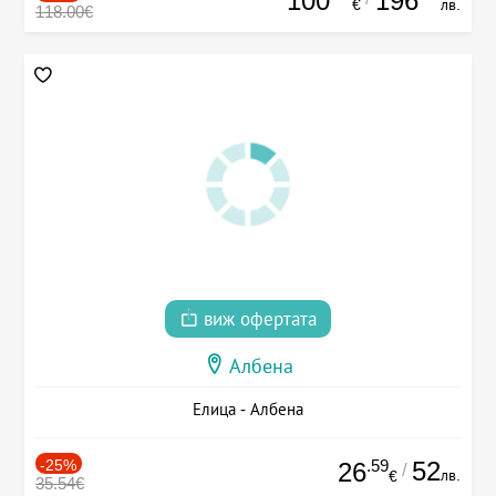
100
196
€
лв.
118.00€
виж офертата
Албена
Елица - Албена
-25%
.59
52
26
/
лв.
€
35.54€