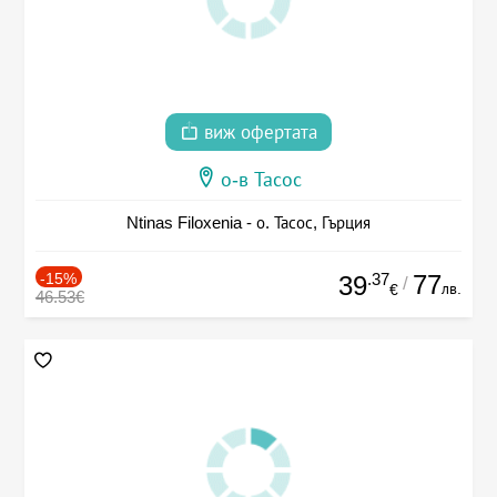
виж офертата
о-в Тасос
Ntinas Filoxenia - о. Тасос, Гърция
-15%
.37
77
39
/
лв.
€
46.53€