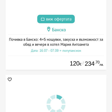
виж офертата
Банско
Почивка в Банско: 4=5 нощувки, закуска и възможност за
обяд и вечеря в хотел Мария Антоанета
Дата: 16.07 - 07.09 + полупансион
120
.70
234
/
€
лв.