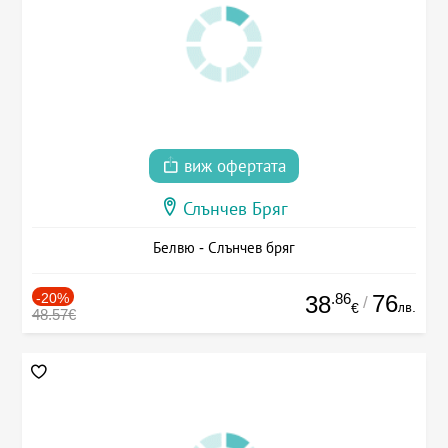
виж офертата
Слънчев Бряг
Белвю - Слънчев бряг
-20%
.86
76
38
/
лв.
€
48.57€