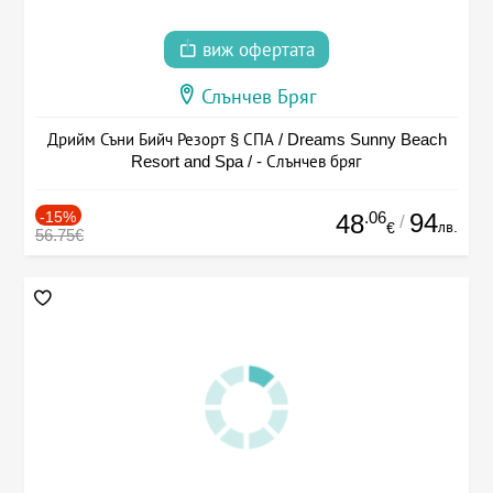
виж офертата
Слънчев Бряг
Дрийм Съни Бийч Резорт § СПА / Dreams Sunny Beach
Resort and Spa / - Слънчев бряг
-15%
.06
94
48
/
лв.
€
56.75€