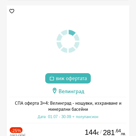
виж офертата
Велинград
СПА оферта 3=4: Велинград - нощувки, изхранване и
минерални басейни
Дата: 01.07 - 30.09 + полупансион
-25%
144
.64
281
/
€
лв.
192.00€