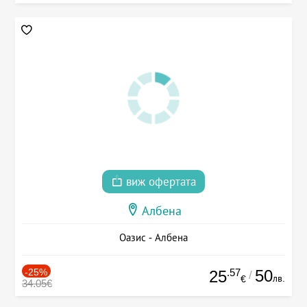
виж офертата
Албена
Оазис - Албена
-25%
.57
50
25
/
лв.
€
34.05€