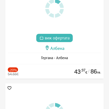
виж офертата
Албена
Гергана - Албена
-20%
.97
86
43
/
лв.
€
54.66€