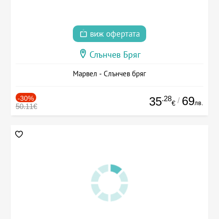
виж офертата
Слънчев Бряг
Марвел - Слънчев бряг
-30%
.28
69
35
/
лв.
€
50.11€