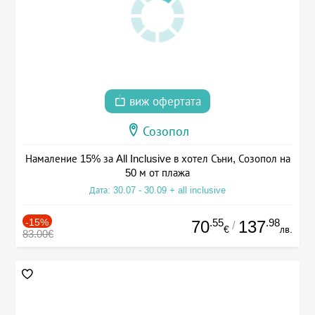
виж офертата
Созопол
Намаление 15% за All Inclusive в хотел Съни, Созопол на
50 м от плажа
Дата: 30.07 - 30.09 + all inclusive
-15%
.55
.98
70
137
/
€
лв.
83.00€