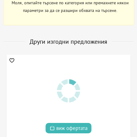
Моля, опитайте търсене по категория или премахнете някои
параметри за да се разшири обхвата на търсене.
Други изгодни предложения
виж офертата