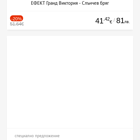
ЕФЕКТ Гранд Виктория - Слънчев бряг
-20%
.42
81
41
/
лв.
€
51.64€
специално предложение