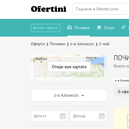
Ofertini
Почивки
Стоки
Всички оферти
Оферти
Почивки
о-в Алонисос
1 май
❯
❯
❯
ПОЧИ
Вижте 
Отиди към картата
о-в Алони
0 офе
о-в Алонисос