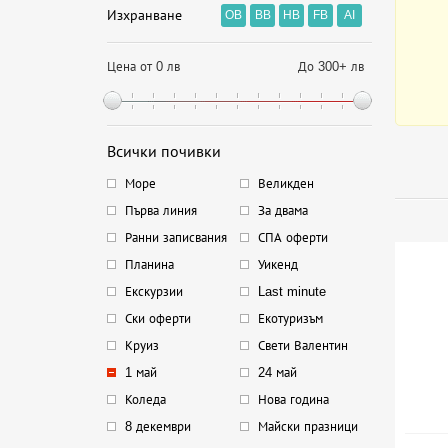
Изхранване
OB
BB
HB
FB
AI
Цена от 0 лв
До 300+ лв
Всички почивки
Море
Великден
Първа линия
За двама
Ранни записвания
СПА оферти
Планина
Уикенд
Екскурзии
Last minute
Ски оферти
Екотуризъм
Круиз
Свети Валентин
1 май
24 май
Коледа
Нова година
8 декември
Майски празници