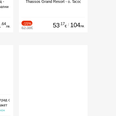
д -
Thassos Grand Resort - о. Тасос
рални
сион
.64
-15%
.17
104
1
53
/
лв.
лв.
€
62.38€
град с
акет
сион