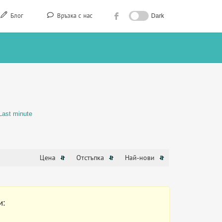
Блог
Връзка с нас
Dark
Last minute
Цена
Отстъпка
Най-нови
и: