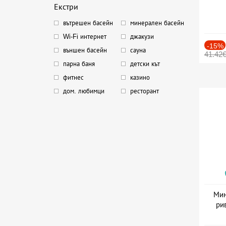
Екстри
вътрешен басейн
минерален басейн
Wi-Fi интернет
джакузи
-15%
външен басейн
сауна
41.42
парна баня
детски кът
фитнес
казино
дом. любимци
ресторант
Мин
ри