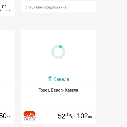
.04
1
специално предложение
лв.
Кавала
Tosca Beach- Кавала
50
-30%
.15
102
52
/
лв.
лв.
€
74.65€