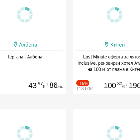
Албена
Китен
Гергана - Албена
Last Minute оферта за лято: 
Inclusive, реновиран хотел А
на 100 м от плажа в Ките
Дата: 01.06 - 29.09 + all inclus
.97
86
-15%
.30
43
100
19
/
/
лв.
€
€
€
118.00€