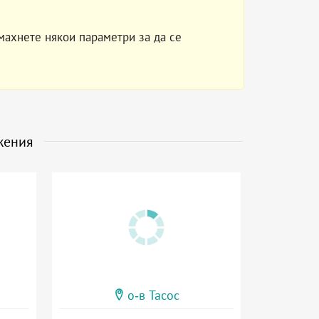
махнете някои параметри за да се
жения
о-в Тасос