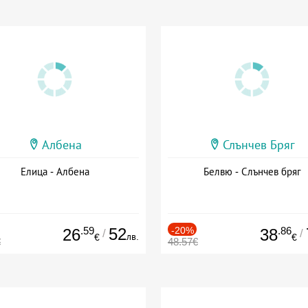
Албена
Слънчев Бряг
Елица - Албена
Белвю - Слънчев бряг
.59
52
-20%
.86
26
38
/
/
лв.
€
€
€
48.57€