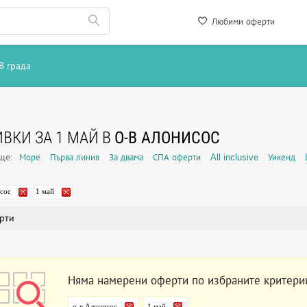
Любими оферти
В града
ВКИ ЗА 1 МАЙ В
О-В АЛОНИСОС
още:
Море
Първа линия
За двама
СПА оферти
All inclusive
Уикенд
сос
1 май
рти
Няма намерени оферти по избраните критери
о-в Алонисос
1 май