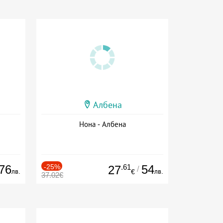
Албена
Нона - Албена
76
-25%
.61
54
27
/
лв.
лв.
€
37.02€