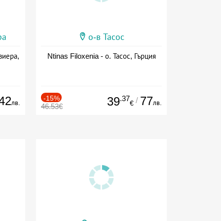
ра
о-в Тасос
виера,
Ntinas Filoxenia - о. Тасос, Гърция
42
-15%
.37
77
39
/
лв.
лв.
€
46.53€