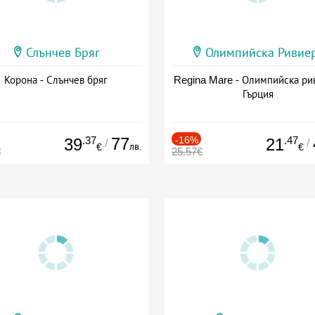
Слънчев Бряг
Олимпийска Ривие
Корона - Слънчев бряг
Regina Mare - Олимпийска ри
Гърция
.37
77
-16%
.47
39
21
/
/
лв.
€
€
€
25.57€