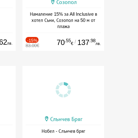
Созопол
Намаление 15% за All Inclusive в
хотел Съни, Созопол на 50 м от
плажа
Дата: 30.07 - 30.09 + all inclusive
62
-15%
.55
.98
70
137
/
лв.
€
лв.
83.00€
Слънчев Бряг
Нобел - Слънчев бряг