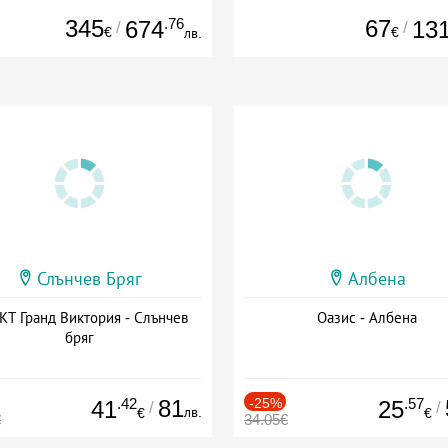
345
.76
67
674
13
/
/
€
€
лв.
Слънчев Бряг
Албена
Т Гранд Виктория - Слънчев
Оазис - Албена
бряг
.42
81
-25%
.57
41
25
/
/
лв.
€
€
€
34.05€