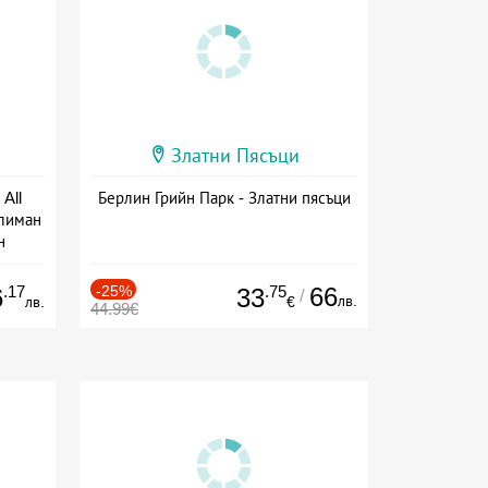
Златни Пясъци
All
Берлин Грийн Парк - Златни пясъци
тлиман
н
ive
.17
-25%
.75
66
6
33
/
лв.
лв.
€
44.99€