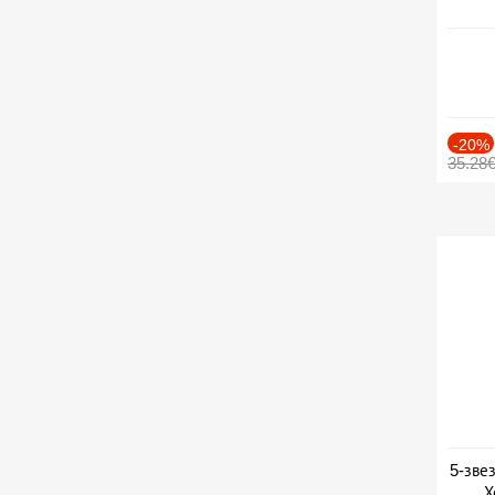
-20%
35.28
5-зве
Х