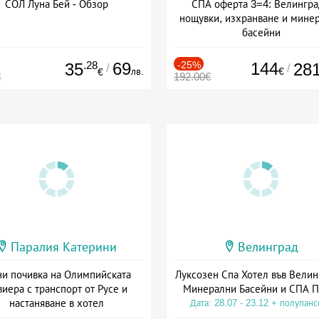
СОЛ Луна Бей - Обзор
СПА оферта 3=4: Велингра
нощувки, изхранване и мине
басейни
Дата: 01.07 - 30.09 + полупан
.28
69
-25%
144
35
28
/
/
лв.
€
€
€
192.00€
Паралия Катерини
Велинград
и почивка на Олимпийската
Луксозен Спа Хотел във Велин
виера с транспорт от Русе и
Минерални Басейни и СПА П
настаняване в хотел
Дата: 28.07 - 23.12 + полупан
Дата: 18.09 - 23.09 + закуска