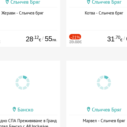
Слънчев Бряг
Слънчев Бряг
Жерави - Слънчев бряг
Котва - Слънчев бряг
.12
55
-21%
.70
28
31
/
/
лв.
€
€
€
39.88€
Банско
Слънчев Бряг
здно СПА Преживяване в Гранд
Марвел - Слънчев бряг
отел Банско с All Inclusive