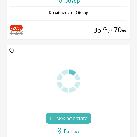
Обзор
Казабланка - Обзор
-20%
.79
70
35
/
лв.
€
44.99€
виж офертата
Банско