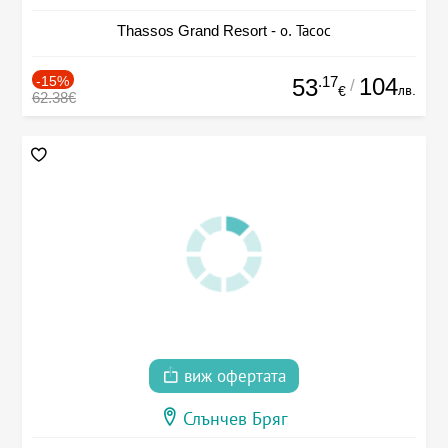
Thassos Grand Resort - о. Тасос
-15%
.17
104
53
/
лв.
€
62.38€
виж офертата
Слънчев Бряг