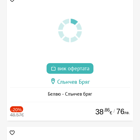
виж офертата
Слънчев Бряг
Белвю - Слънчев бряг
-20%
.86
76
38
/
лв.
€
48.57€