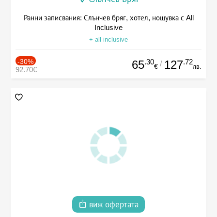
Ранни записвания: Слънчев бряг, хотел, нощувка с All
Inclusive
+ all inclusive
-30%
.30
.72
65
127
/
€
лв.
92.70€
виж офертата