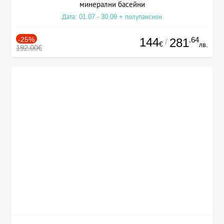
минерални басейни
Дата: 01.07 - 30.09 + полупансион
-25%
144
.64
281
/
€
лв.
192.00€