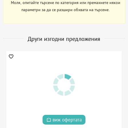
Моля, опитайте търсене по категория или премахнете някои
параметри за да се разшири обхвата на търсене.
Други изгодни предложения
виж офертата