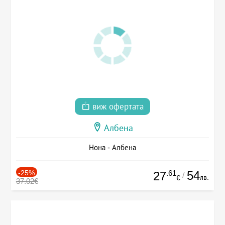
виж офертата
Албена
Нона - Албена
-25%
.61
54
27
/
лв.
€
37.02€