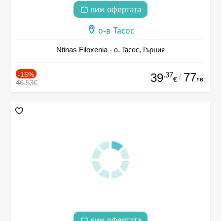
виж офертата
о-в Тасос
Ntinas Filoxenia - о. Тасос, Гърция
-15%
.37
77
39
/
лв.
€
46.53€
виж офертата