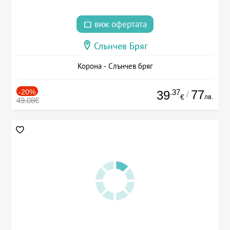
виж офертата
Слънчев Бряг
Корона - Слънчев бряг
-20%
.37
77
39
/
лв.
€
49.08€