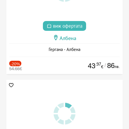
виж офертата
Албена
Гергана - Албена
-20%
.97
86
43
/
лв.
€
54.66€