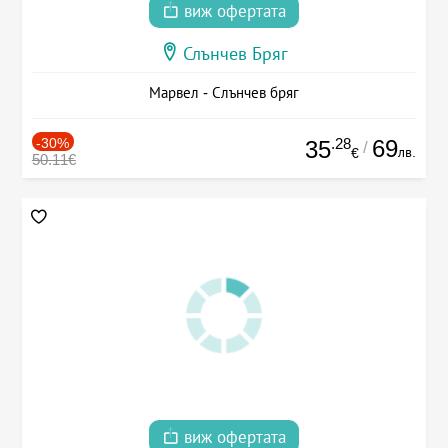
виж офертата
Слънчев Бряг
Марвел - Слънчев бряг
-30%
.28
69
35
/
лв.
€
50.11€
виж офертата