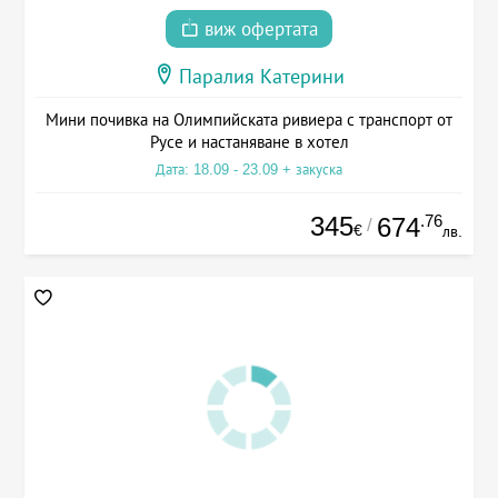
виж офертата
Паралия Катерини
Мини почивка на Олимпийската ривиера с транспорт от
Русе и настаняване в хотел
Дата: 18.09 - 23.09 + закуска
345
.76
674
/
€
лв.