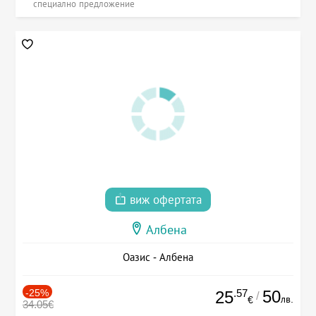
специално предложение
виж офертата
Албена
Оазис - Албена
-25%
.57
50
25
/
лв.
€
34.05€