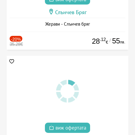
Слънчев Бряг
Жерави - Слънчев бряг
-20%
.12
55
28
/
лв.
€
35.28€
виж офертата