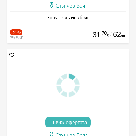
Слънчев Бряг
Котва - Слънчев бряг
-21%
.70
62
31
/
лв.
€
39.88€
виж офертата
Слънчев Бряг