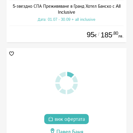
5-звездно СПА Преживяване в Гранд Хотел Банско с All
Inclusive
Дата: 01.07 - 30.09 + all inclusive
95
.80
185
/
€
лв.
виж офертата
Павел Баня