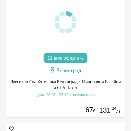
виж офертата
Велинград
Луксозен Спа Хотел във Велинград с Минерални Басейни
и СПА Пакет
Дата: 28.07 - 23.12 + полупансион
67
.04
131
/
€
лв.