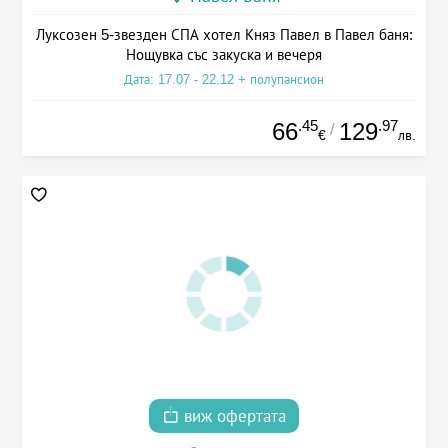
Луксозен 5-звезден СПА хотел Княз Павел в Павел баня:
Нощувка със закуска и вечеря
Дата: 17.07 - 22.12 + полупансион
.45
.97
66
129
/
€
лв.
виж офертата