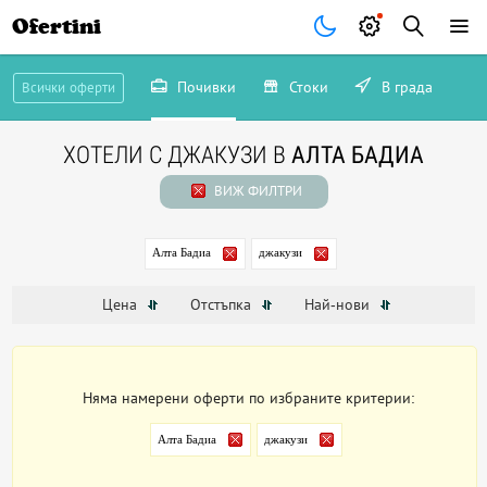
Ofertini
Почивки
Стоки
В града
Всички оферти
ХОТЕЛИ С ДЖАКУЗИ В
АЛТА БАДИА
ВИЖ ФИЛТРИ
Алта Бадиа
джакузи
Цена
Отстъпка
Най-нови
Няма намерени оферти по избраните критерии:
Алта Бадиа
джакузи