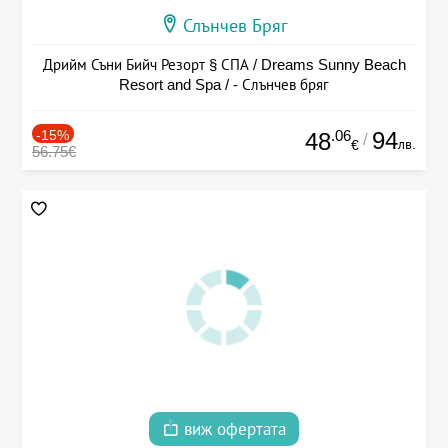
Слънчев Бряг
Дрийм Съни Бийч Резорт § СПА / Dreams Sunny Beach
Resort and Spa / - Слънчев бряг
-15%
.06
94
48
/
лв.
€
56.75€
виж офертата