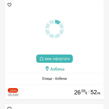
виж офертата
Албена
Елица - Албена
-25%
.59
52
26
/
лв.
€
35.54€