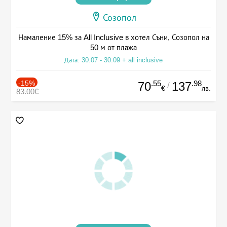
Созопол
Намаление 15% за All Inclusive в хотел Съни, Созопол на
50 м от плажа
Дата: 30.07 - 30.09 + all inclusive
-15%
.55
.98
70
137
/
€
лв.
83.00€