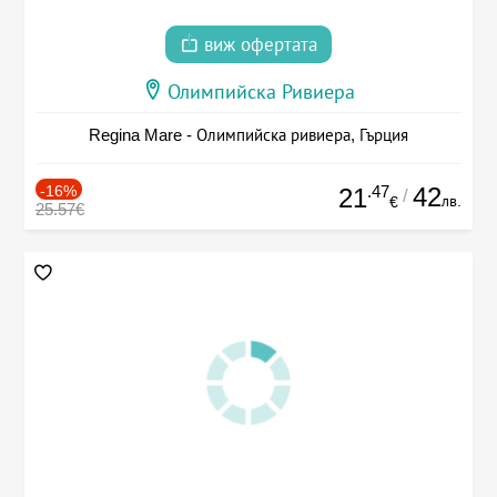
виж офертата
Олимпийска Ривиера
Regina Mare - Олимпийска ривиера, Гърция
-16%
.47
42
21
/
лв.
€
25.57€