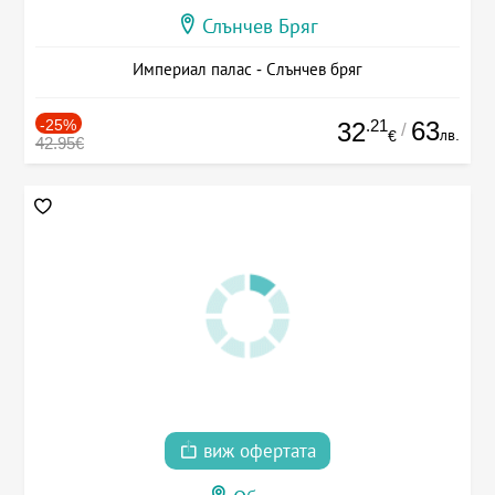
Слънчев Бряг
Империал палас - Слънчев бряг
-25%
.21
63
32
/
лв.
€
42.95€
виж офертата