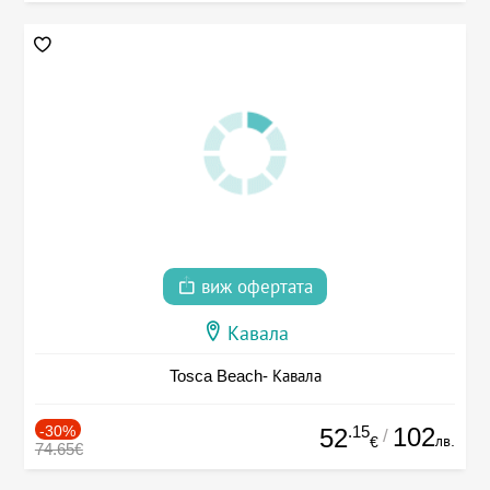
виж офертата
Кавала
Tosca Beach- Кавала
-30%
.15
102
52
/
лв.
€
74.65€