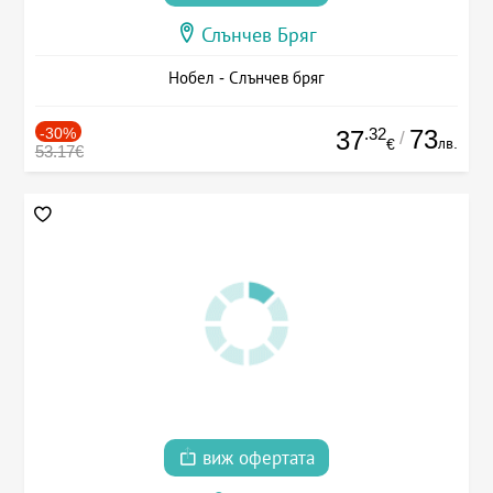
Слънчев Бряг
Нобел - Слънчев бряг
-30%
.32
73
37
/
лв.
€
53.17€
виж офертата