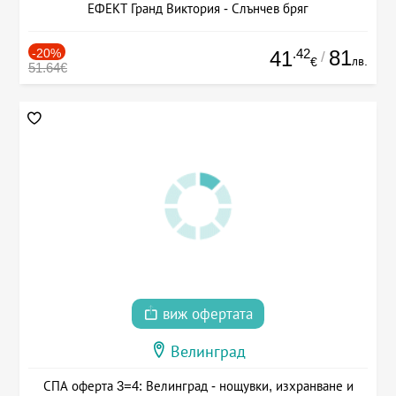
ЕФЕКТ Гранд Виктория - Слънчев бряг
-20%
.42
81
41
/
лв.
€
51.64€
виж офертата
Велинград
СПА оферта 3=4: Велинград - нощувки, изхранване и