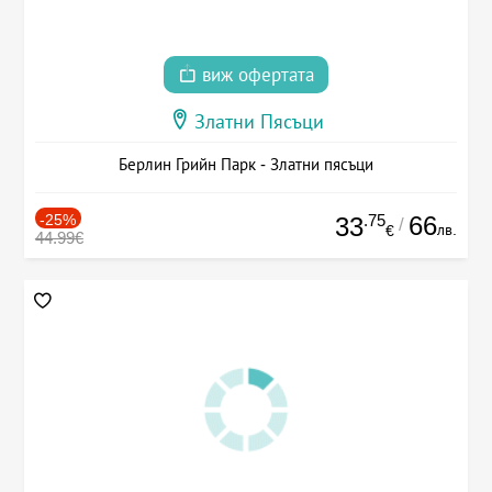
виж офертата
Златни Пясъци
Берлин Грийн Парк - Златни пясъци
-25%
.75
66
33
/
лв.
€
44.99€