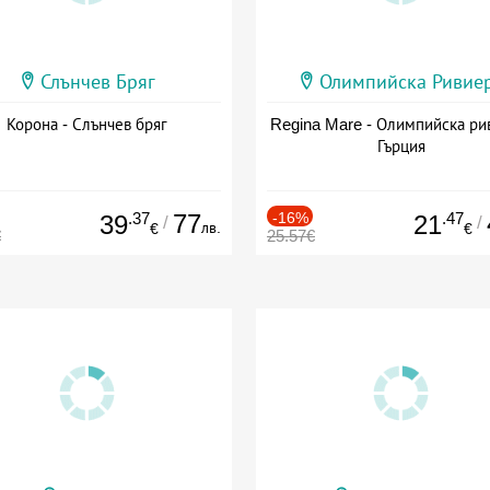
Слънчев Бряг
Олимпийска Ривие
Корона - Слънчев бряг
Regina Mare - Олимпийска ри
Гърция
.37
77
-16%
.47
39
21
/
/
лв.
€
€
€
25.57€