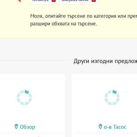
Моля, опитайте търсене по категория или пре
разшири обхвата на търсене.
Други изгодни предло
Обзор
о-в Тасос