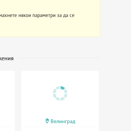
махнете някои параметри за да се
жения
Велинград