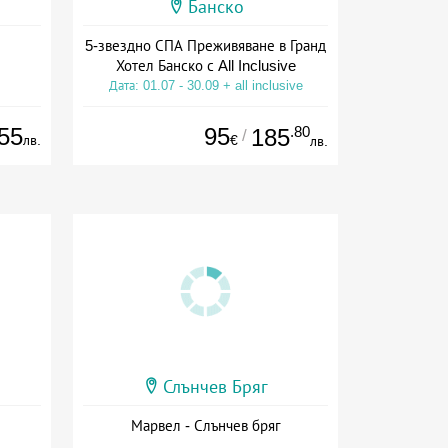
Банско
5-звездно СПА Преживяване в Гранд
Хотел Банско с All Inclusive
Дата: 01.07 - 30.09 + all inclusive
55
95
.80
185
/
лв.
€
лв.
Слънчев Бряг
Марвел - Слънчев бряг