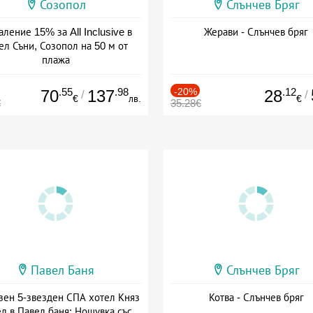
Созопол
Слънчев Бряг
ление 15% за All Inclusive в
Жерави - Слънчев бряг
ел Съни, Созопол на 50 м от
плажа
а: 30.07 - 30.09 + all inclusive
.55
.98
-20%
.12
70
137
28
/
/
€
лв.
€
€
35.28€
Павел Баня
Слънчев Бряг
зен 5-звезден СПА хотел Княз
Котва - Слънчев бряг
л в Павел баня: Нощувка със