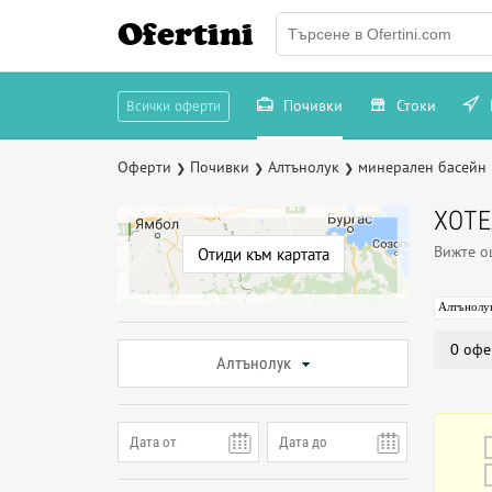
Ofertini
Почивки
Стоки
Всички оферти
Оферти
Почивки
Алтънолук
минерален басейн
❯
❯
❯
ХОТЕ
Вижте 
Отиди към картата
Алтънолу
0 офе
Алтънолук