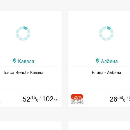
Кавала
Албена
Tosca Beach- Кавала
Елица - Албена
.15
102
-25%
.59
52
26
/
/
лв.
€
€
€
35.54€