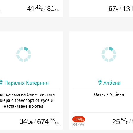
.42
81
67
41
13
/
/
лв.
€
€
€
Паралия Катерини
Албена
и почивка на Олимпийската
Оазис - Албена
виера с транспорт от Русе и
настаняване в хотел
Дата: 18.09 - 23.09 + закуска
345
.76
-25%
.57
674
25
/
/
€
лв.
€
34.05€