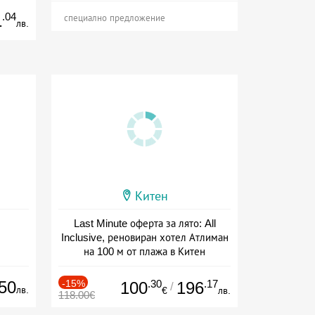
.04
1
специално предложение
лв.
Китен
Last Minute оферта за лято: All
Inclusive, реновиран хотел Атлиман
на 100 м от плажа в Китен
Дата: 01.06 - 29.09 + all inclusive
50
-15%
.30
.17
100
196
/
лв.
€
лв.
118.00€