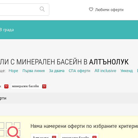
Любими оферти
В града
ЛИ С МИНЕРАЛЕН БАСЕЙН В
АЛТЪНОЛУК
още:
Море
Първа линия
За двама
СПА оферти
All inclusive
Уикенд
к
минерален басейн
рти
Няма намерени оферти по избраните критери
Алтънолук
минерален басейн