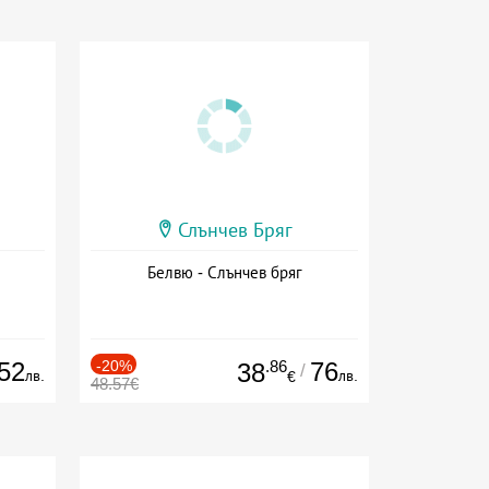
Слънчев Бряг
Белвю - Слънчев бряг
52
-20%
.86
76
38
/
лв.
лв.
€
48.57€