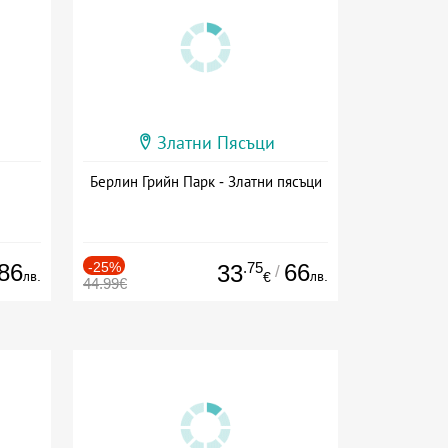
Златни Пясъци
Берлин Грийн Парк - Златни пясъци
86
-25%
.75
66
33
/
лв.
лв.
€
44.99€