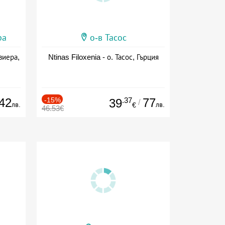
ра
о-в Тасос
виера,
Ntinas Filoxenia - о. Тасос, Гърция
42
-15%
.37
77
39
/
лв.
лв.
€
46.53€