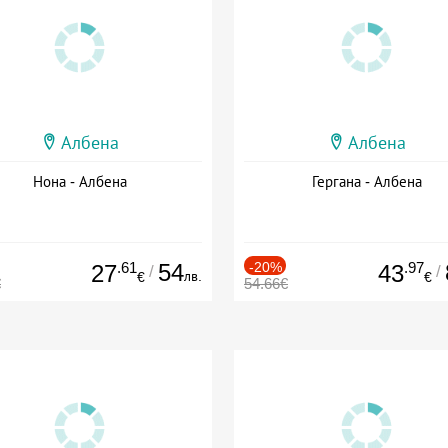
Албена
Албена
Нона - Албена
Гергана - Албена
.61
54
-20%
.97
27
43
/
/
лв.
€
€
€
54.66€