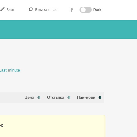
Блог
Връзка с нас
Dark
Last minute
Цена
Отстъпка
Най-нови
и: