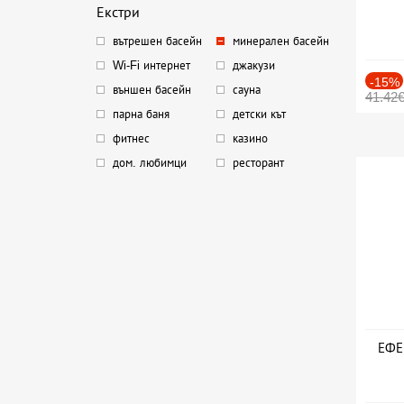
Екстри
вътрешен басейн
минерален басейн
Wi-Fi интернет
джакузи
-15%
външен басейн
сауна
41.42
парна баня
детски кът
фитнес
казино
дом. любимци
ресторант
ЕФЕК