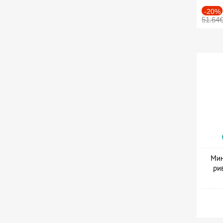
-20%
51.64
Мин
ри