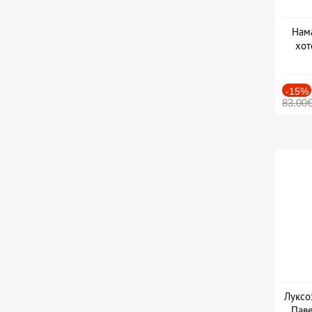
Нама
хот
Дат
-15%
83.00
Луксо
Паве