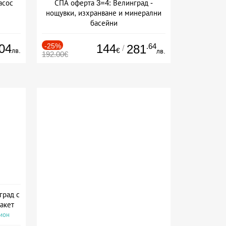
асос
СПА оферта 3=4: Велинград -
нощувки, изхранване и минерални
басейни
Дата: 01.07 - 30.09 + полупансион
04
-25%
144
.64
281
/
лв.
€
лв.
192.00€
град с
акет
сион