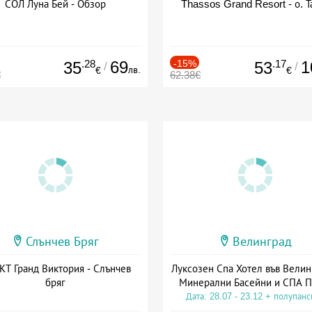
СОЛ Луна Бей - Обзор
Thassos Grand Resort - о. Т
.28
69
-15%
.17
1
35
53
/
/
лв.
€
€
€
62.38€
Слънчев Бряг
Велинград
Т Гранд Виктория - Слънчев
Луксозен Спа Хотел във Велин
бряг
Минерални Басейни и СПА П
Дата: 28.07 - 23.12 + полупан