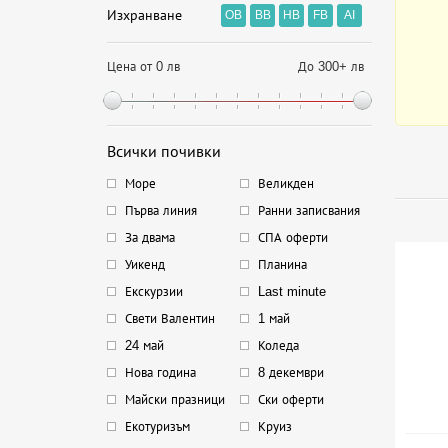
Изхранване
OB
BB
HB
FB
AI
Цена от 0 лв
До 300+ лв
Всички почивки
Море
Великден
Първа линия
Ранни записвания
За двама
СПА оферти
Уикенд
Планина
Екскурзии
Last minute
Свети Валентин
1 май
24 май
Коледа
Нова година
8 декември
Майски празници
Ски оферти
Екотуризъм
Круиз