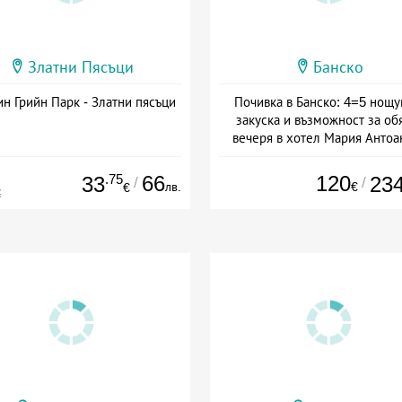
Златни Пясъци
Банско
н Грийн Парк - Златни пясъци
Почивка в Банско: 4=5 нощу
закуска и възможност за об
вечеря в хотел Мария Антоа
Дата: 16.07 - 07.09 + полупан
.75
66
120
33
23
/
/
лв.
€
€
€