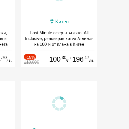
Китен
вки,
Last Minute оферта за лято: All
яд и
Inclusive, реновиран хотел Атлиман
нета
на 100 м от плажа в Китен
сион
Дата: 01.06 - 29.09 + all inclusive
.70
-15%
.30
.17
4
100
196
/
лв.
€
лв.
118.00€