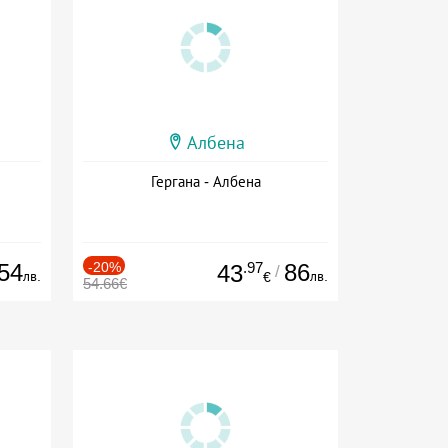
Албена
Гергана - Албена
54
-20%
.97
86
43
/
лв.
лв.
€
54.66€