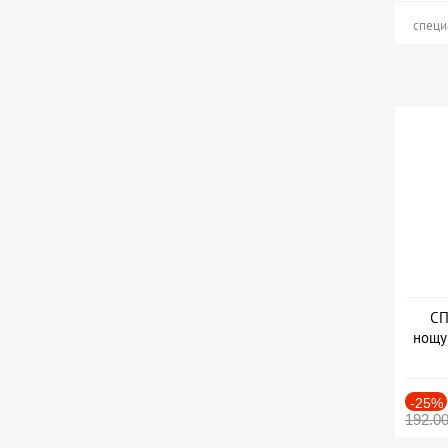
специ
СП
нощу
Дат
-25%
192.0