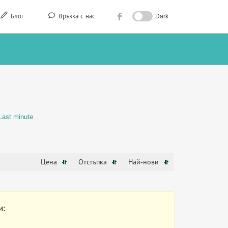
Блог
Връзка с нас
Dark
Last minute
Цена
Отстъпка
Най-нови
и: