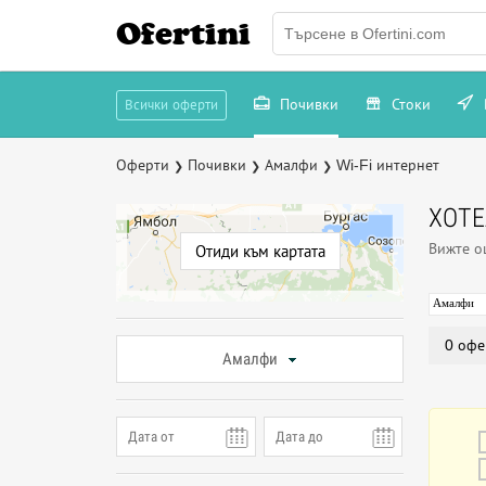
Ofertini
Почивки
Стоки
Всички оферти
Оферти
Почивки
Амалфи
Wi-Fi интернет
❯
❯
❯
ХОТЕ
Вижте 
Отиди към картата
Амалфи
0 офе
Амалфи