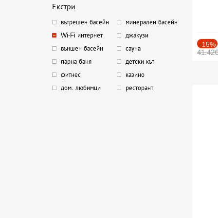
Екстри
вътрешен басейн
минерален басейн
Wi-Fi интернет
джакузи
-15%
външен басейн
сауна
41.42
парна баня
детски кът
фитнес
казино
дом. любимци
ресторант