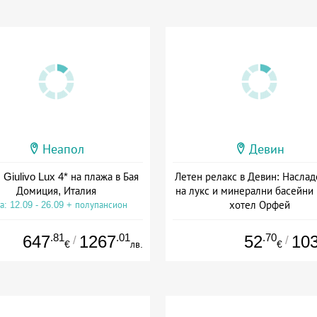
Неапол
Девин
 Giulivo Lux 4* на плажа в Бая
Летен релакс в Девин: Наслад
Домиция, Италия
на лукс и минерални басейни
хотел Орфей
а: 12.09 - 26.09 + полупансион
Дата: 06.08 - 06.09 + закуск
.81
.01
.70
647
1267
52
10
/
/
€
лв.
€