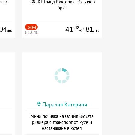
асос
ЕФЕКТ Гранд Виктория - Слънчев
бряг
04
-20%
.42
81
41
/
лв.
лв.
€
51.64€
Паралия Катерини
Мини почивка на Олимпийската
ривиера с транспорт от Русе и
настаняване в хотел
Дата: 18.09 - 23.09 + закуска