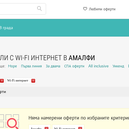
Любими оферти
В града
ЛИ С WI-FI ИНТЕРНЕТ В
АМАЛФИ
още:
Море
Първа линия
За двама
СПА оферти
All inclusive
Уикенд
Wi-Fi интернет
рти
Няма намерени оферти по избраните критери
Амалфи
Wi-Fi интернет