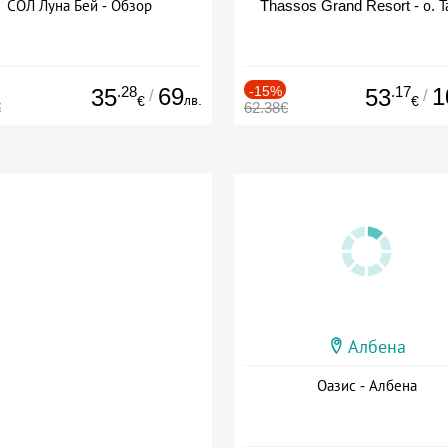
СОЛ Луна Бей - Обзор
Thassos Grand Resort - о. Т
.28
69
-15%
.17
1
35
53
/
/
лв.
€
€
€
62.38€
Албена
Оазис - Албена