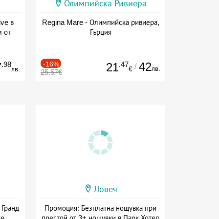
Олимпийска Ривиера
ive в
Regina Mare - Олимпийска ривиера,
м от
Гърция
ive
.98
-16%
.47
42
7
21
/
лв.
лв.
€
25.57€
Ловеч
 Гранд
Промоция: Безплатна нощувка при
ve
престой от 3+ нощувки в Парк Хотел