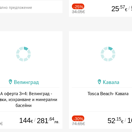
-25%
.57
25
/
ално предложение
€
34.05€
Велинград
Кавала
А оферта 3=4: Велинград -
Tosca Beach- Кавала
вки, изхранване и минерални
басейни
а: 01.07 - 30.09 + полупансион
144
.64
-30%
.15
1
281
52
/
/
€
лв.
€
0€
74.65€