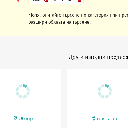
Моля, опитайте търсене по категория или пре
разшири обхвата на търсене.
Други изгодни предло
Обзор
о-в Тасос