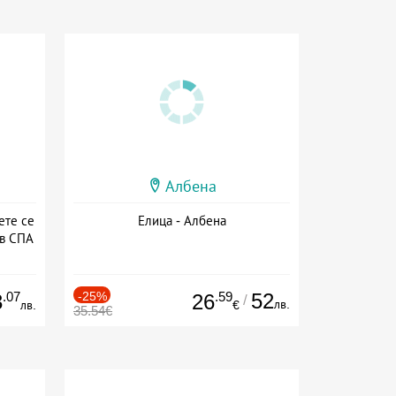
Албена
ете се
Елица - Албена
 в СПА
а
.07
-25%
.59
52
3
26
/
лв.
лв.
€
35.54€