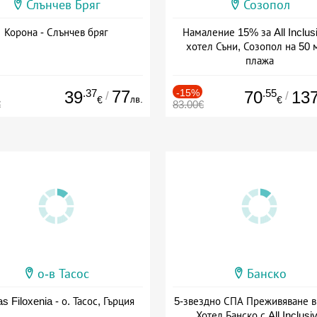
Слънчев Бряг
Созопол
Корона - Слънчев бряг
Намаление 15% за All Inclus
хотел Съни, Созопол на 50 
плажа
Дата: 30.07 - 30.09 + all inclus
.37
77
-15%
.55
39
70
13
/
/
лв.
€
€
€
83.00€
о-в Тасос
Банско
as Filoxenia - о. Тасос, Гърция
5-звездно СПА Преживяване в
Хотел Банско с All Inclusi