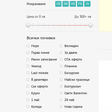
Изхранване
OB
BB
HB
FB
AI
Цена от 0 лв
До 300+ лв
Всички почивки
Море
Великден
Първа линия
За двама
Ранни записвания
СПА оферти
Уикенд
Планина
Last minute
Екскурзии
8 декември
Майски празници
Ски оферти
Екотуризъм
Круиз
Свети Валентин
1 май
24 май
Коледа
Нова година