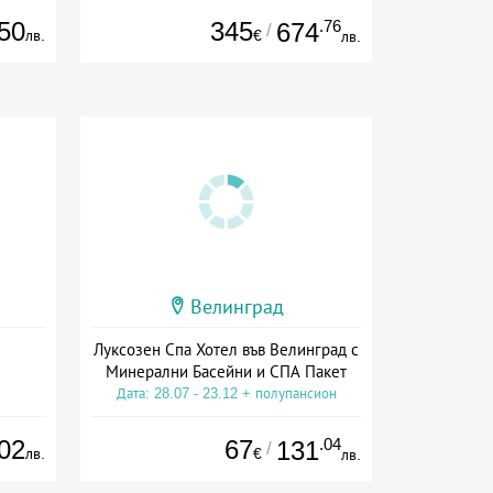
50
345
.76
674
/
лв.
€
лв.
Велинград
Луксозен Спа Хотел във Велинград с
Минерални Басейни и СПА Пакет
Дата: 28.07 - 23.12 + полупансион
02
67
.04
131
/
лв.
€
лв.