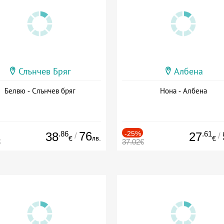
Слънчев Бряг
Албена
Белвю - Слънчев бряг
Нона - Албена
.86
76
-25%
.61
38
27
/
/
лв.
€
€
€
37.02€