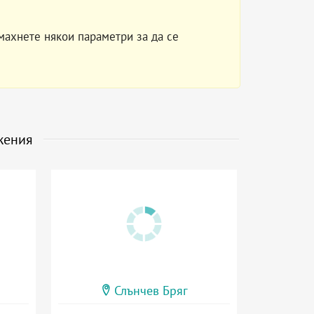
махнете някои параметри за да се
жения
Слънчев Бряг