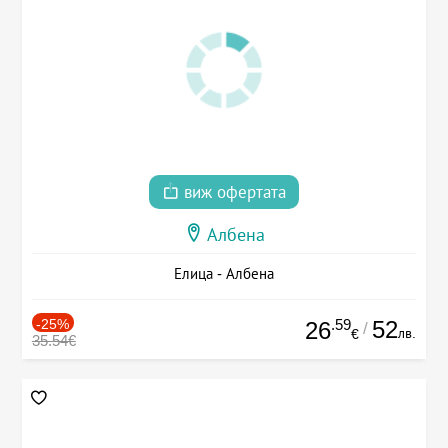
виж офертата
Албена
Елица - Албена
-25%
.59
52
26
/
лв.
€
35.54€