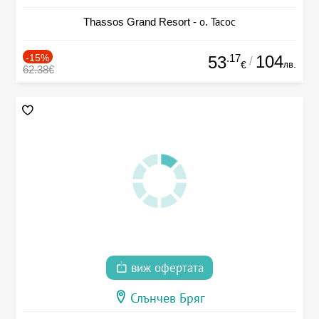
Thassos Grand Resort - о. Тасос
-15%
.17
104
53
/
лв.
€
62.38€
виж офертата
Слънчев Бряг