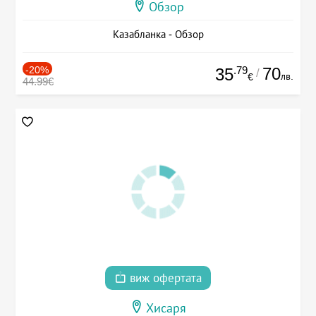
Обзор
Казабланка - Обзор
-20%
.79
70
35
/
лв.
€
44.99€
виж офертата
Хисаря