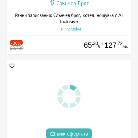
Слънчев Бряг
Ранни записвания: Слънчев бряг, хотел, нощувка с All
Inclusive
+ all inclusive
-30%
.30
.72
65
127
/
€
лв.
92.70€
виж офертата