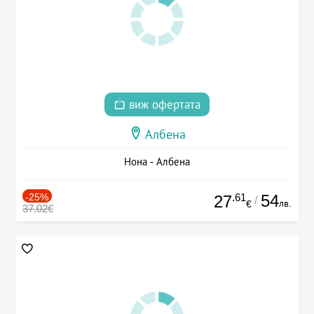
виж офертата
Албена
Нона - Албена
-25%
.61
54
27
/
лв.
€
37.02€