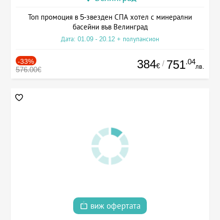
Топ промоция в 5-звезден СПА хотел с минерални
басейни във Велинград
Дата: 01.09 - 20.12 + полупансион
-33%
384
.04
751
/
€
лв.
576.00€
виж офертата