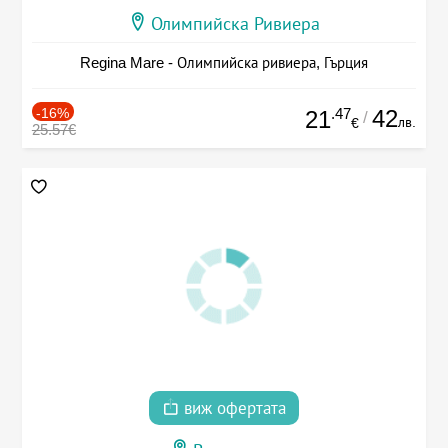
Олимпийска Ривиера
Regina Mare - Олимпийска ривиера, Гърция
-16%
.47
42
21
/
лв.
€
25.57€
виж офертата