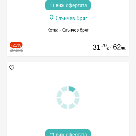
виж офертата
Слънчев Бряг
Котва - Слънчев бряг
-21%
.70
62
31
/
лв.
€
39.88€
виж офертата