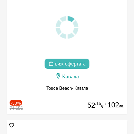
виж офертата
Кавала
Tosca Beach- Кавала
-30%
.15
102
52
/
лв.
€
74.65€