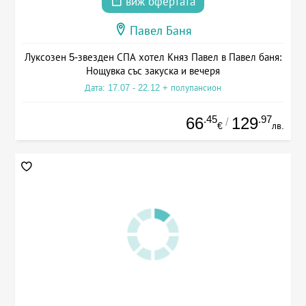
виж офертата
Павел Баня
Луксозен 5-звезден СПА хотел Княз Павел в Павел баня:
Нощувка със закуска и вечеря
Дата: 17.07 - 22.12 + полупансион
.45
.97
66
129
/
€
лв.