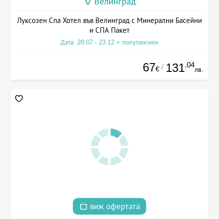
Велинград
Луксозен Спа Хотел във Велинград с Минерални Басейни
и СПА Пакет
Дата: 28.07 - 23.12 + полупансион
67
.04
131
/
€
лв.
виж офертата