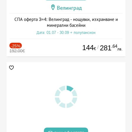
Велинград
СПА оферта 3=4: Велинград - нощувки, изхранване и
минерални басейни
Дата: 01.07 - 30.09 + полупансион
-25%
144
.64
281
/
€
лв.
192.00€