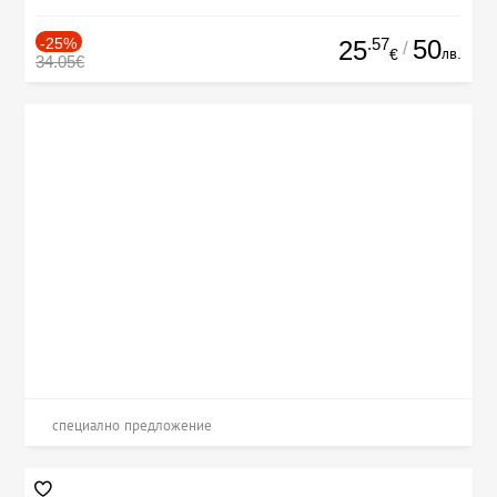
-25%
.57
50
25
/
лв.
€
34.05€
специално предложение