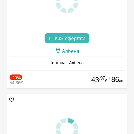
виж офертата
Албена
Гергана - Албена
-20%
.97
86
43
/
лв.
€
54.66€