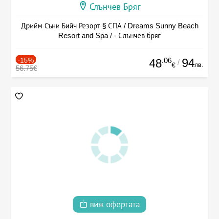
Слънчев Бряг
Дрийм Съни Бийч Резорт § СПА / Dreams Sunny Beach
Resort and Spa / - Слънчев бряг
-15%
.06
94
48
/
лв.
€
56.75€
виж офертата