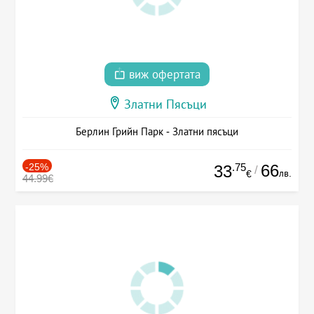
виж офертата
Златни Пясъци
Берлин Грийн Парк - Златни пясъци
-25%
.75
66
33
/
лв.
€
44.99€