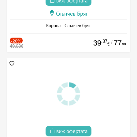
виж офертата
Слънчев Бряг
Корона - Слънчев бряг
-20%
.37
77
39
/
лв.
€
49.08€
виж офертата