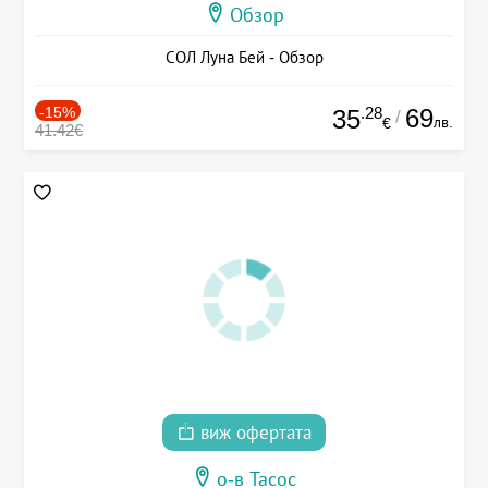
Обзор
СОЛ Луна Бей - Обзор
-15%
.28
69
35
/
лв.
€
41.42€
виж офертата
о-в Тасос