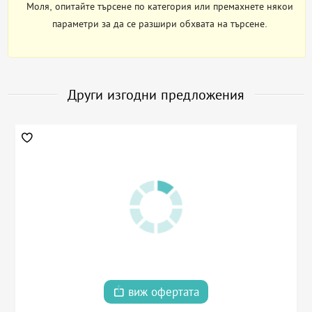
Моля, опитайте търсене по категория или премахнете някои
параметри за да се разшири обхвата на търсене.
Други изгодни предложения
виж офертата