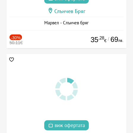
Слънчев Бряг
Марвел - Слънчев бряг
-30%
.28
69
35
/
лв.
€
50.11€
виж офертата