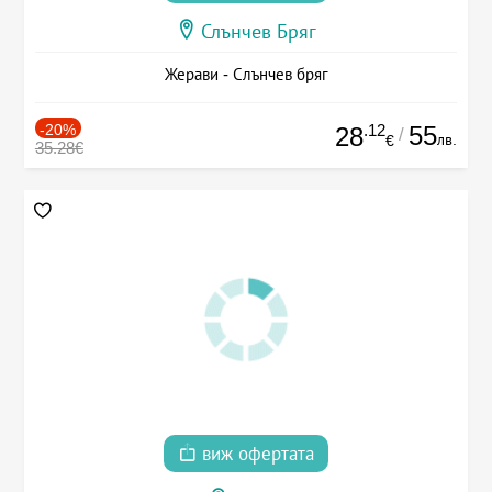
Слънчев Бряг
Жерави - Слънчев бряг
-20%
.12
55
28
/
лв.
€
35.28€
виж офертата