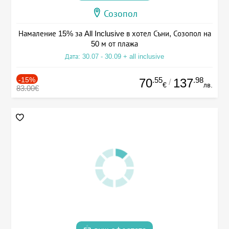
Созопол
Намаление 15% за All Inclusive в хотел Съни, Созопол на
50 м от плажа
Дата: 30.07 - 30.09 + all inclusive
-15%
.55
.98
70
137
/
€
лв.
83.00€