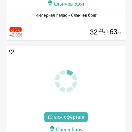
Слънчев Бряг
Империал палас - Слънчев бряг
-25%
.21
63
32
/
лв.
€
42.95€
виж офертата
Павел Баня