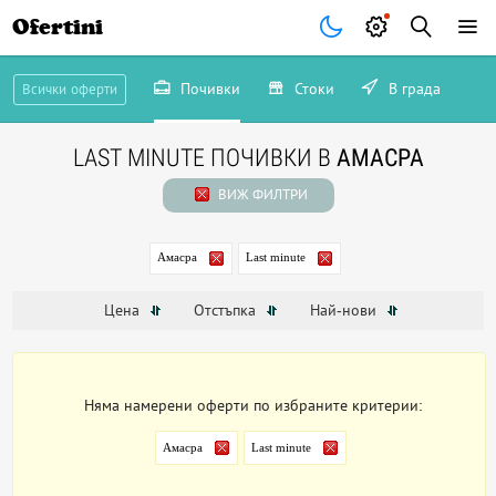
Ofertini
Почивки
Стоки
В града
Всички оферти
LAST MINUTE ПОЧИВКИ В
АМАСРА
ВИЖ ФИЛТРИ
Амасра
Last minute
Цена
Отстъпка
Най-нови
Няма намерени оферти по избраните критерии:
Амасра
Last minute