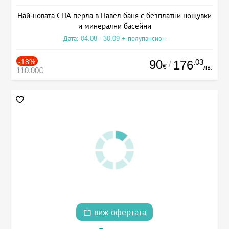
Най-новата СПА перла в Павел баня с безплатни нощувки
и минерални басейни
Дата: 04.08 - 30.09 + полупансион
-18%
90
.03
176
/
€
лв.
110.00€
виж офертата