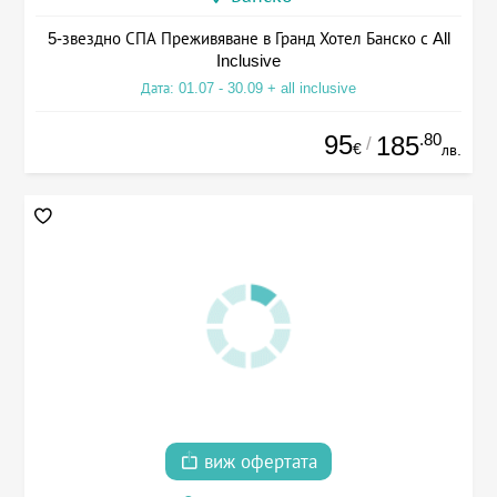
5-звездно СПА Преживяване в Гранд Хотел Банско с All
Inclusive
Дата: 01.07 - 30.09 + all inclusive
95
.80
185
/
€
лв.
виж офертата