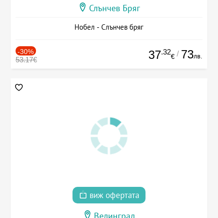
Слънчев Бряг
Нобел - Слънчев бряг
-30%
.32
73
37
/
лв.
€
53.17€
виж офертата
Велинград