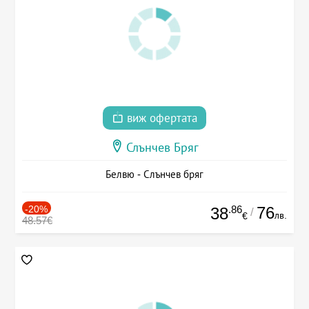
виж офертата
Слънчев Бряг
Белвю - Слънчев бряг
-20%
.86
76
38
/
лв.
€
48.57€