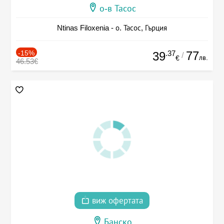
о-в Тасос
Ntinas Filoxenia - о. Тасос, Гърция
-15%
.37
77
39
/
лв.
€
46.53€
виж офертата
Банско