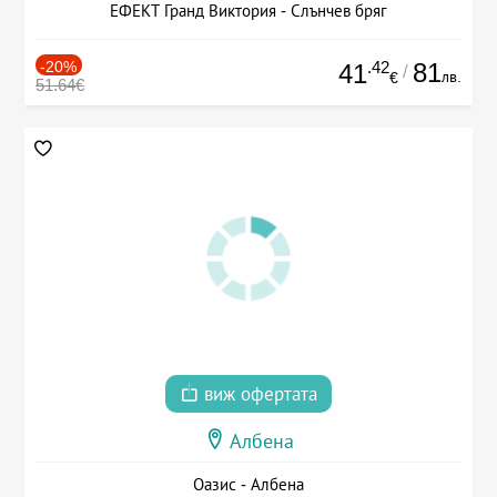
ЕФЕКТ Гранд Виктория - Слънчев бряг
-20%
.42
81
41
/
лв.
€
51.64€
виж офертата
Албена
Оазис - Албена