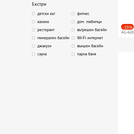
Екстри
детски кът
фитнес
казино
дом. любимци
-15%
ресторант
вътрешен басейн
41.42
минерален басейн
Wi-Fi интернет
джакузи
външен басейн
сауна
парна баня