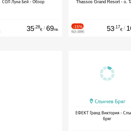
СОЛ Луна Бей - Обзор
Thassos Grand Resort - о. Т
.28
69
-15%
.17
1
35
53
/
/
лв.
€
€
€
62.38€
Слънчев Бряг
ЕФЕКТ Гранд Виктория - Слъ
бряг