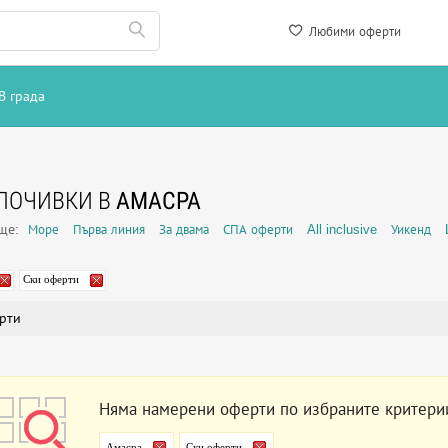
Любими оферти
В града
ПОЧИВКИ В
АМАСРА
още:
Море
Първа линия
За двама
СПА оферти
All inclusive
Уикенд
Ски оферти
рти
Няма намерени оферти по избраните критери
Амасра
Ски оферти