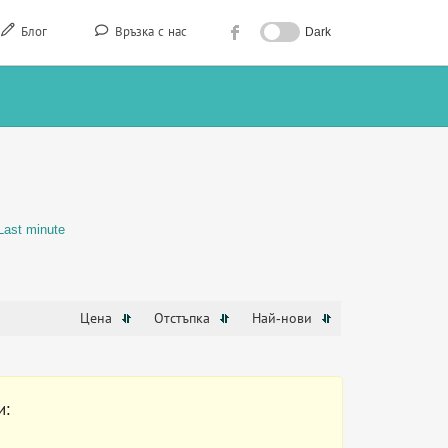
Блог
Връзка с нас
Dark
Last minute
Цена
Отстъпка
Най-нови
и: