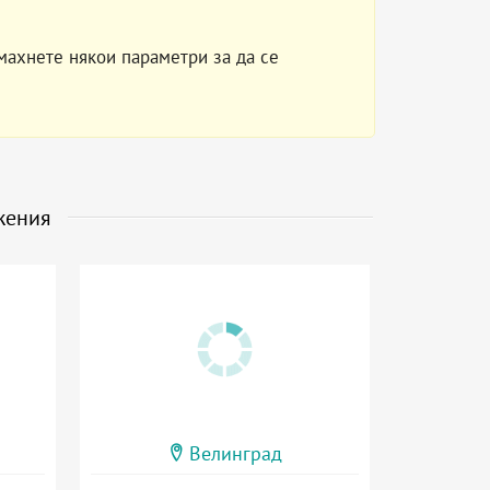
махнете някои параметри за да се
жения
Велинград