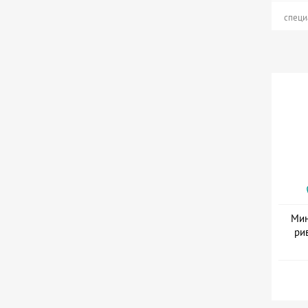
специ
Мин
ри