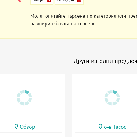
Моля, опитайте търсене по категория или пре
разшири обхвата на търсене.
Други изгодни предло
Обзор
о-в Тасос