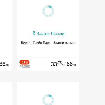
Златни Пясъци
Берлин Грийн Парк - Златни пясъци
86
-25%
.75
66
33
/
лв.
лв.
€
44.99€