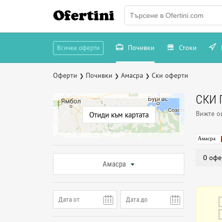
Ofertini
Почивки
Стоки
Всички оферти
Оферти
Почивки
Амасра
Ски оферти
❯
❯
❯
СКИ 
Вижте 
Отиди към картата
Амасра
0 офе
Амасра