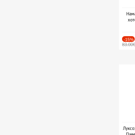
Нама
хот
Дат
-15%
83.00
Луксо
Паве