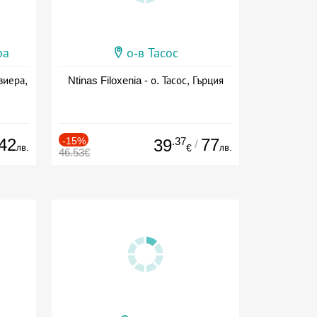
ра
о-в Тасос
виера,
Ntinas Filoxenia - о. Тасос, Гърция
42
-15%
.37
77
39
/
лв.
лв.
€
46.53€