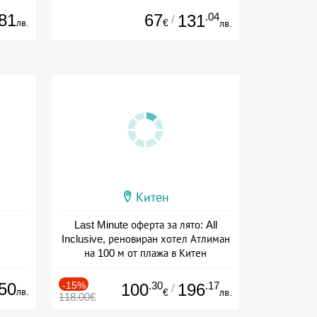
81
67
.04
131
/
лв.
€
лв.
Китен
Last Minute оферта за лято: All
Inclusive, реновиран хотел Атлиман
на 100 м от плажа в Китен
Дата: 01.06 - 29.09 + all inclusive
50
-15%
.30
.17
100
196
/
лв.
€
лв.
118.00€