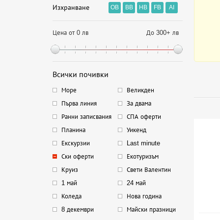
Изхранване
OB
BB
HB
FB
AI
Цена от 0 лв
До 300+ лв
Всички почивки
Море
Великден
Първа линия
За двама
Ранни записвания
СПА оферти
Планина
Уикенд
Екскурзии
Last minute
Ски оферти
Екотуризъм
Круиз
Свети Валентин
1 май
24 май
Коледа
Нова година
8 декември
Майски празници