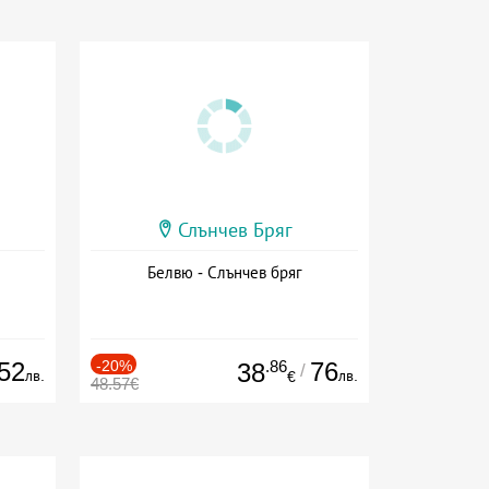
Слънчев Бряг
Белвю - Слънчев бряг
52
-20%
.86
76
38
/
лв.
лв.
€
48.57€