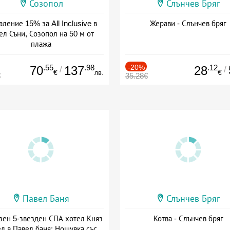
Созопол
Слънчев Бряг
ление 15% за All Inclusive в
Жерави - Слънчев бряг
ел Съни, Созопол на 50 м от
плажа
а: 30.07 - 30.09 + all inclusive
.55
.98
-20%
.12
70
137
28
/
/
€
лв.
€
€
35.28€
Павел Баня
Слънчев Бряг
зен 5-звезден СПА хотел Княз
Котва - Слънчев бряг
л в Павел баня: Нощувка със