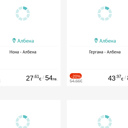
Албена
Албена
Нона - Албена
Гергана - Албена
.61
54
-20%
.97
27
43
/
/
лв.
€
€
€
54.66€