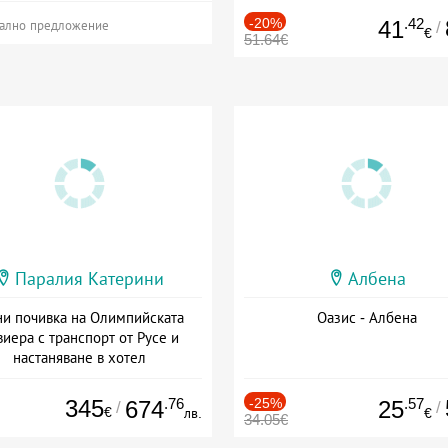
-20%
.42
41
/
ално предложение
€
51.64€
Паралия Катерини
Албена
и почивка на Олимпийската
Оазис - Албена
виера с транспорт от Русе и
настаняване в хотел
Дата: 18.09 - 23.09 + закуска
345
.76
-25%
.57
674
25
/
/
€
лв.
€
34.05€