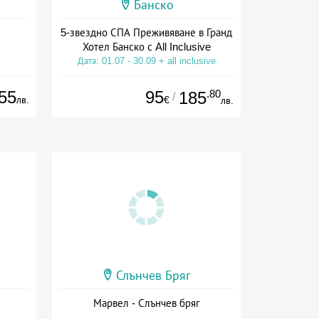
Банско
5-звездно СПА Преживяване в Гранд
Хотел Банско с All Inclusive
Дата: 01.07 - 30.09 + all inclusive
55
95
.80
185
/
лв.
€
лв.
Слънчев Бряг
Марвел - Слънчев бряг