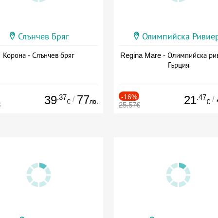
Слънчев Бряг
Олимпийска Ривие
Корона - Слънчев бряг
Regina Mare - Олимпийска ри
Гърция
.37
77
-16%
.47
39
21
/
/
лв.
€
€
€
25.57€