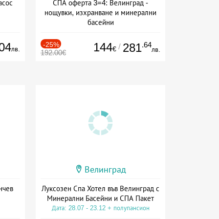
асос
СПА оферта 3=4: Велинград -
нощувки, изхранване и минерални
басейни
Дата: 01.07 - 30.09 + полупансион
04
-25%
144
.64
281
/
лв.
€
лв.
192.00€
Велинград
нчев
Луксозен Спа Хотел във Велинград с
Минерални Басейни и СПА Пакет
Дата: 28.07 - 23.12 + полупансион