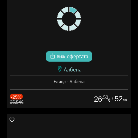
виж офертата
Албена
Елица - Албена
-25%
.59
52
26
/
лв.
€
35.54€