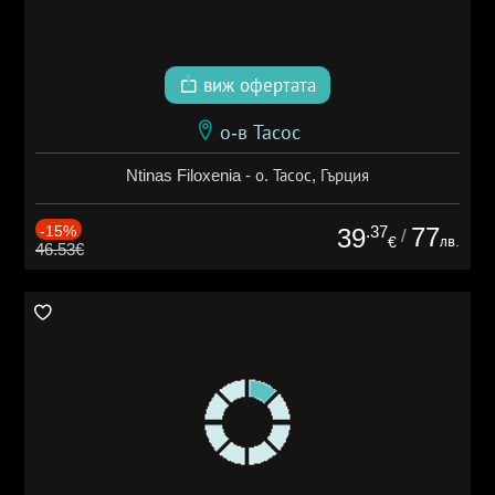
виж офертата
о-в Тасос
Ntinas Filoxenia - о. Тасос, Гърция
-15%
.37
77
39
/
лв.
€
46.53€