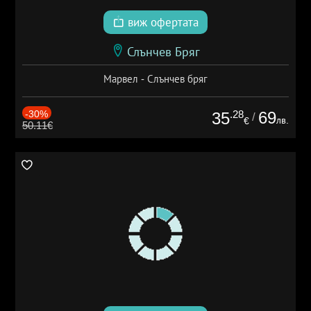
виж офертата
Слънчев Бряг
Марвел - Слънчев бряг
-30%
.28
69
35
/
лв.
€
50.11€