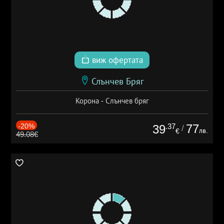
виж офертата
Слънчев Бряг
Корона - Слънчев бряг
-20%
.37
77
39
/
лв.
€
49.08€