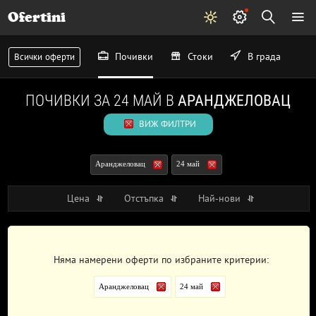
Ofertini
Почивки
Стоки
В града
Всички оферти
ПОЧИВКИ ЗА 24 МАЙ В
АРАНДЖЕЛОВАЦ
ВИЖ ФИЛТРИ
Аранджеловац
24 май
Цена
Отстъпка
Най-нови
Няма намерени оферти по избраните критерии:
Аранджеловац
24 май