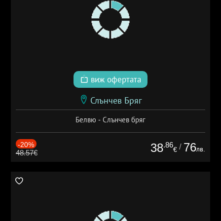
виж офертата
Слънчев Бряг
Белвю - Слънчев бряг
-20%
.86
76
38
/
лв.
€
48.57€