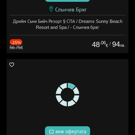
Слънчев Бряг
Дрийм Съни Бийч Резорт § СПА / Dreams Sunny Beach
Resort and Spa / - Слънчев бряг
-15%
.06
94
48
/
лв.
€
56.75€
виж офертата