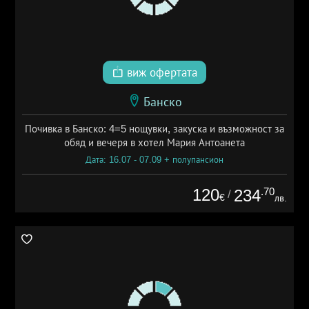
виж офертата
Банско
Почивка в Банско: 4=5 нощувки, закуска и възможност за
обяд и вечеря в хотел Мария Антоанета
Дата: 16.07 - 07.09 + полупансион
120
.70
234
/
€
лв.