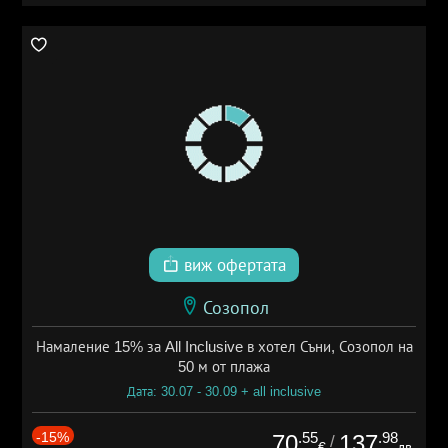
виж офертата
Созопол
Намаление 15% за All Inclusive в хотел Съни, Созопол на
50 м от плажа
Дата: 30.07 - 30.09 + all inclusive
-15%
.55
.98
70
137
/
€
лв.