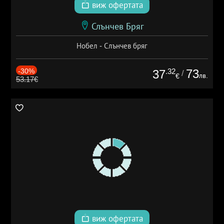
виж офертата
Слънчев Бряг
Нобел - Слънчев бряг
-30%
.32
73
37
/
лв.
€
53.17€
виж офертата