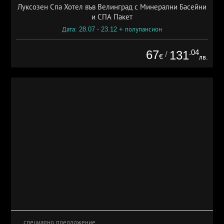
Луксозен Спа Хотел във Велинград с Минерални Басейни
и СПА Пакет
Дата: 28.07 - 23.12 + полупансион
67
.04
131
/
€
лв.
специално предложение