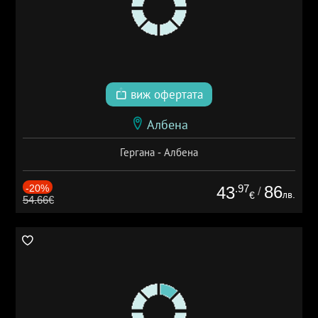
виж офертата
Албена
Гергана - Албена
-20%
.97
86
43
/
лв.
€
54.66€