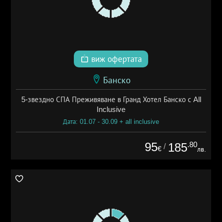
виж офертата
Банско
5-звездно СПА Преживяване в Гранд Хотел Банско с All
Inclusive
Дата: 01.07 - 30.09 + all inclusive
95
.80
185
/
€
лв.