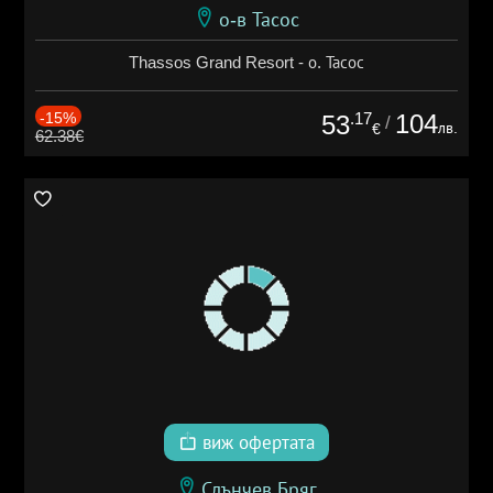
о-в Тасос
Thassos Grand Resort - о. Тасос
-15%
.17
104
53
/
лв.
€
62.38€
виж офертата
Слънчев Бряг