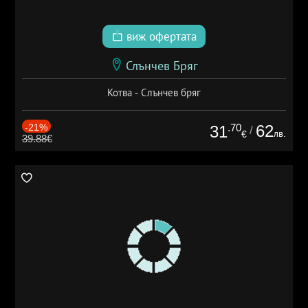
виж офертата
Слънчев Бряг
Котва - Слънчев бряг
-21%
.70
62
31
/
лв.
€
39.88€