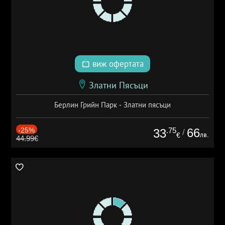
виж офертата
Златни Пясъци
Берлин Грийн Парк - Златни пясъци
-25%
.75
66
33
/
лв.
€
44.99€