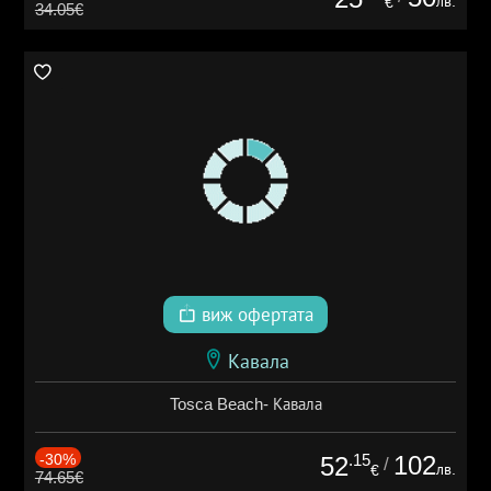
лв.
€
34.05€
виж офертата
Кавала
Tosca Beach- Кавала
-30%
.15
102
52
/
лв.
€
74.65€