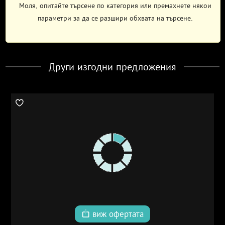
Моля, опитайте търсене по категория или премахнете някои
параметри за да се разшири обхвата на търсене.
Други изгодни предложения
виж офертата