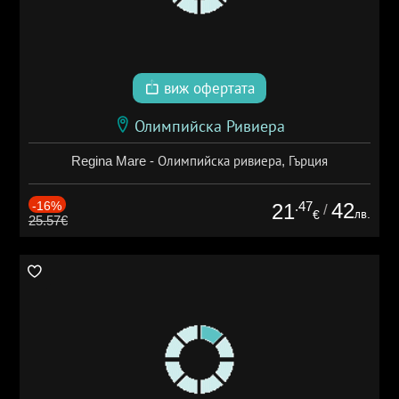
виж офертата
Олимпийска Ривиера
Regina Mare - Олимпийска ривиера, Гърция
-16%
.47
42
21
/
лв.
€
25.57€