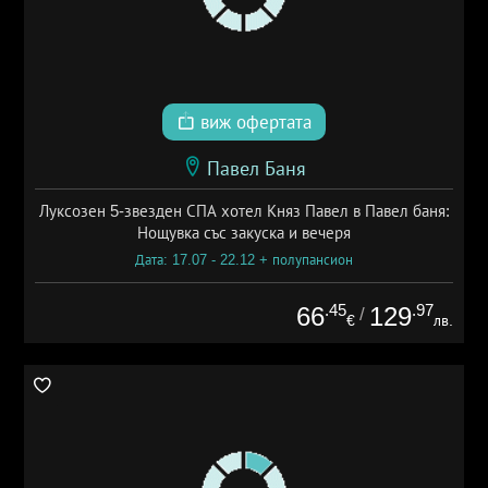
виж офертата
Павел Баня
Луксозен 5-звезден СПА хотел Княз Павел в Павел баня:
Нощувка със закуска и вечеря
Дата: 17.07 - 22.12 + полупансион
.45
.97
66
129
/
€
лв.