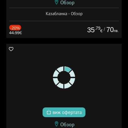
Обзор
Казабланка - Обзор
-20%
.79
70
35
/
лв.
€
44.99€
виж офертата
Обзор