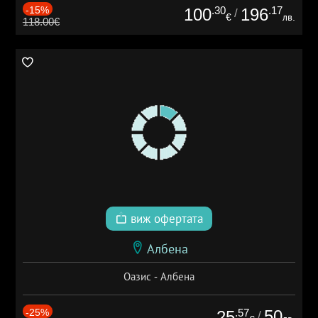
-15%
.30
.17
100
196
/
€
лв.
118.00€
виж офертата
Албена
Оазис - Албена
-25%
.57
50
25
/