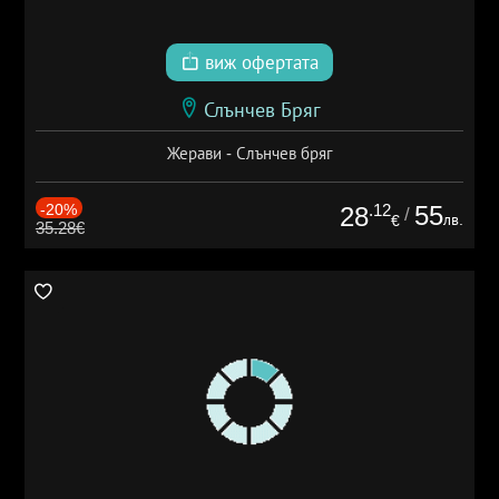
виж офертата
Слънчев Бряг
Жерави - Слънчев бряг
-20%
.12
55
28
/
лв.
€
35.28€