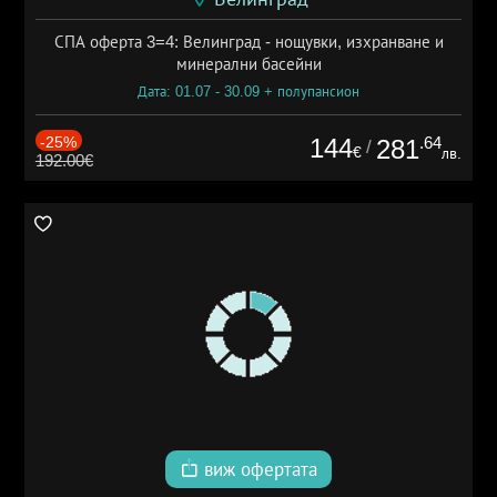
СПА оферта 3=4: Велинград - нощувки, изхранване и
минерални басейни
Дата: 01.07 - 30.09 + полупансион
-25%
144
.64
281
/
€
лв.
192.00€
виж офертата