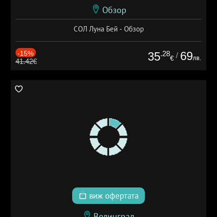
Обзор
СОЛ Луна Бей - Обзор
-15%
.28
69
35
/
лв.
€
41.42€
виж офертата
Велинград