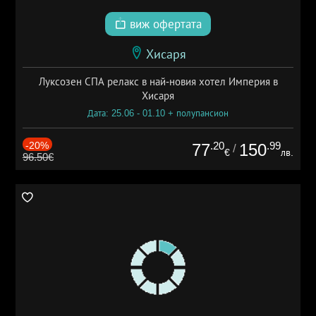
виж офертата
Хисаря
Луксозен СПА релакс в най-новия хотел Империя в
Хисаря
Дата: 25.06 - 01.10 + полупансион
-20%
.20
.99
77
150
/
€
лв.
96.50€