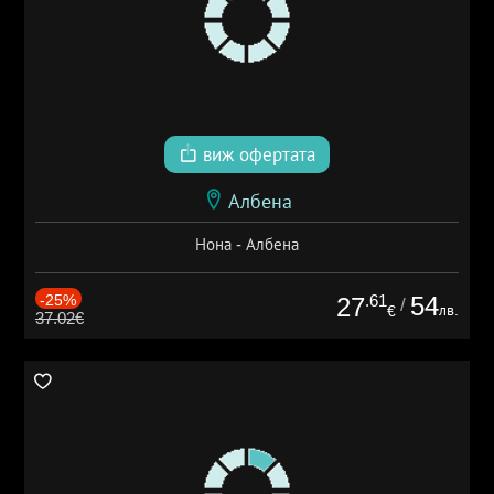
виж офертата
Албена
Нона - Албена
-25%
.61
54
27
/
лв.
€
37.02€