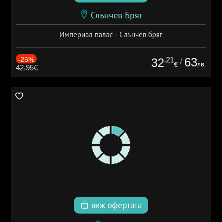
Слънчев Бряг
Империал палас - Слънчев бряг
-25%
.21
63
32
/
лв.
€
42.95€
виж офертата