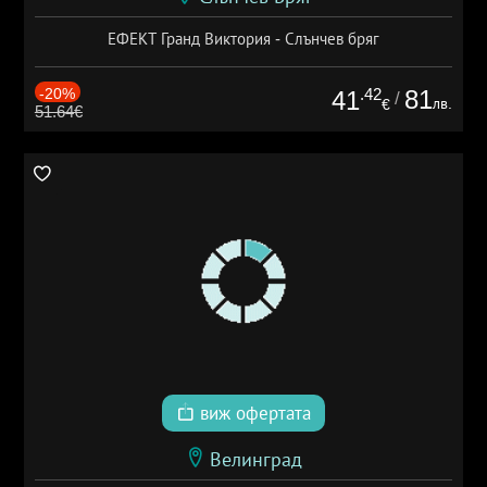
ЕФЕКТ Гранд Виктория - Слънчев бряг
-20%
.42
81
41
/
лв.
€
51.64€
виж офертата
Велинград