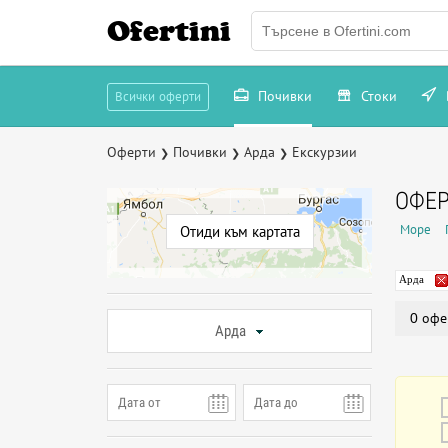
Ofertini
Почивки
Стоки
Всички оферти
Оферти
Почивки
Арда
Екскурзии
❯
❯
❯
ОФЕР
Море
Отиди към картата
Арда
0 офе
Арда