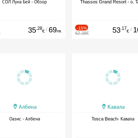
СОЛ Луна Бей - Обзор
Thassos Grand Resort - о. Т
.28
69
-15%
.17
1
35
53
/
/
лв.
€
€
€
62.38€
Албена
Кавала
Оазис - Албена
Tosca Beach- Кавала