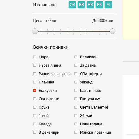
Изхранване
OB
BB
HB
FB
AI
Цена от 0 лв
До 300+ лв
Всички почивки
Море
Великден
Първа линия
За двама
Ранни записвания
СПА оферти
Планина
Уикенд
Екскурзии
Last minute
Ски оферти
Екотуризъм
Круиз
Свети Валентин
1 май
24 май
Коледа
Нова година
8 декември
Майски празници