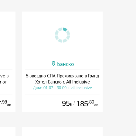
Банско
ive в
5-звездно СПА Преживяване в Гранд
м от
Хотел Банско с All Inclusive
Дата: 01.07 - 30.09 + all inclusive
ive
.98
95
.80
7
185
/
€
лв.
лв.