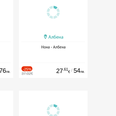
Албена
Нона - Албена
76
-25%
.61
54
27
/
лв.
лв.
€
37.02€