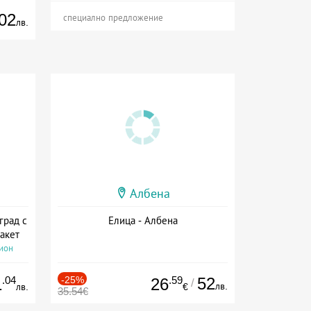
02
специално предложение
лв.
Албена
град с
Елица - Албена
акет
сион
.04
-25%
.59
52
1
26
/
лв.
лв.
€
35.54€