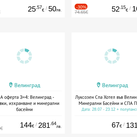
.57
50
-30%
.15
1
25
52
/
/
лв.
€
€
€
74.65€
Велинград
Велинград
А оферта 3=4: Велинград -
Луксозен Спа Хотел във Велин
вки, изхранване и минерални
Минерални Басейни и СПА П
басейни
Дата: 28.07 - 23.12 + полупан
а: 01.07 - 30.09 + полупансион
144
.64
67
281
13
/
/
€
€
лв.
0€