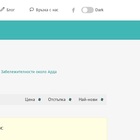
Блог
Връзка с нас
Dark
Забележителности около Арда
Цена
Отстъпка
Най-нови
и: