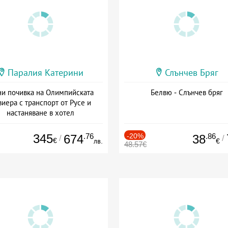
Паралия Катерини
Слънчев Бряг
и почивка на Олимпийската
Белвю - Слънчев бряг
виера с транспорт от Русе и
настаняване в хотел
Дата: 18.09 - 23.09 + закуска
345
.76
-20%
.86
674
38
/
/
€
лв.
€
48.57€