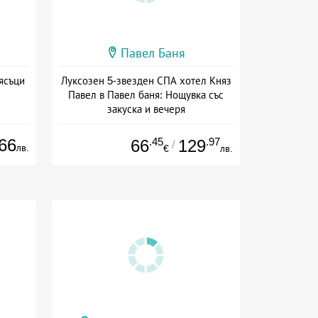
Павел Баня
ясъци
Луксозен 5-звезден СПА хотел Княз
Павел в Павел баня: Нощувка със
закуска и вечеря
Дата: 17.07 - 22.12 + полупансион
66
.45
.97
66
129
/
лв.
€
лв.