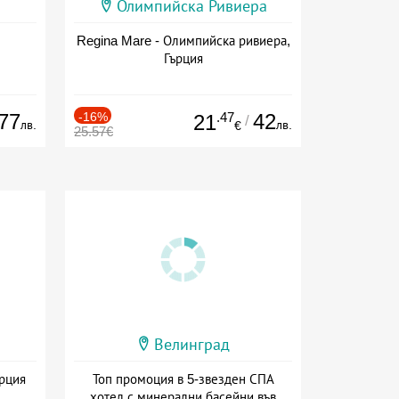
Олимпийска Ривиера
Regina Mare - Олимпийска ривиера,
Гърция
77
-16%
.47
42
21
/
лв.
лв.
€
25.57€
Велинград
ърция
Топ промоция в 5-звезден СПА
хотел с минерални басейни във