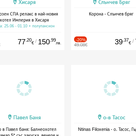
Хисаря
Слънчев Бряг
озен СПА релакс в най-новия
Корона - Слънчев бряг
хотел Империя в Хисаря
а: 25.06 - 01.10 + полупансион
.20
.99
-20%
.37
77
150
39
/
/
€
лв.
€
€
49.08€
Павел Баня
о-в Тасос
о в Павел баня: Балнеохотел
Ntinas Filoxenia - о. Тасос, Г
амар 5* със закуска, вечеря и