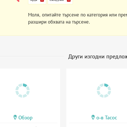
Моля, опитайте търсене по категория или пре
разшири обхвата на търсене.
Други изгодни предло
Обзор
о-в Тасос