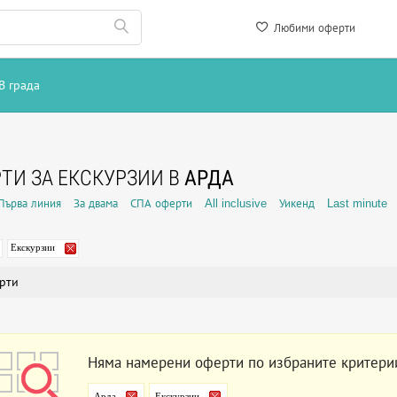
Любими оферти
В града
ТИ ЗА ЕКСКУРЗИИ В
АРДА
Първа линия
За двама
СПА оферти
All inclusive
Уикенд
Last minute
Екскурзии
рти
Няма намерени оферти по избраните критери
Арда
Екскурзии