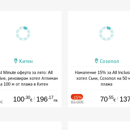
Китен
Созопол
t Minute оферта за лято: All
Намаление 15% за All Inclus
sive, реновиран хотел Атлиман
хотел Съни, Созопол на 50 
а 100 м от плажа в Китен
плажа
а: 01.06 - 29.09 + all inclusive
Дата: 30.07 - 30.09 + all inclus
.30
.17
-15%
.55
100
196
70
13
/
/
€
лв.
€
0€
83.00€