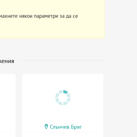
махнете някои параметри за да се
жения
Слънчев Бряг