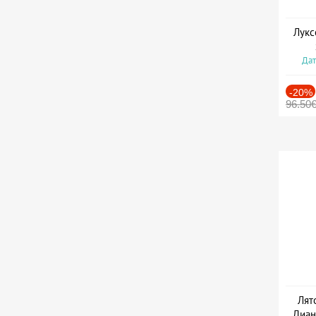
Лукс
Дат
-20%
96.50
Лят
Диан