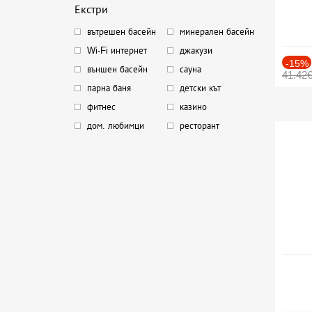
Екстри
вътрешен басейн
минерален басейн
Wi-Fi интернет
джакузи
-15%
външен басейн
сауна
41.42
парна баня
детски кът
фитнес
казино
дом. любимци
ресторант