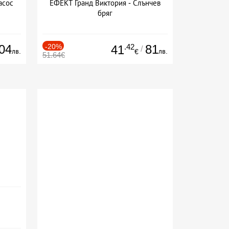
асос
ЕФЕКТ Гранд Виктория - Слънчев
бряг
04
-20%
.42
81
41
/
лв.
лв.
€
51.64€