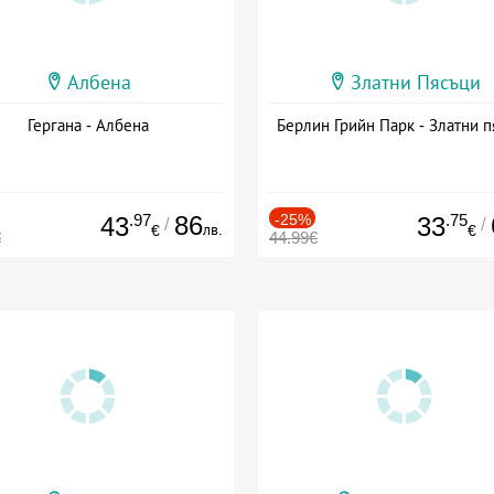
Албена
Златни Пясъци
Гергана - Албена
Берлин Грийн Парк - Златни п
.97
86
-25%
.75
43
33
/
/
лв.
€
€
€
44.99€