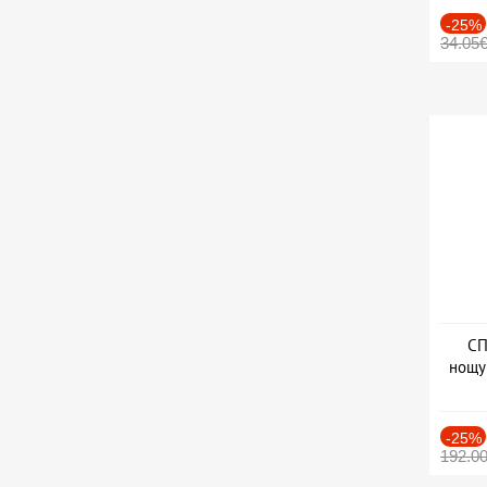
-25%
34.05
СП
нощу
Дат
-25%
192.0