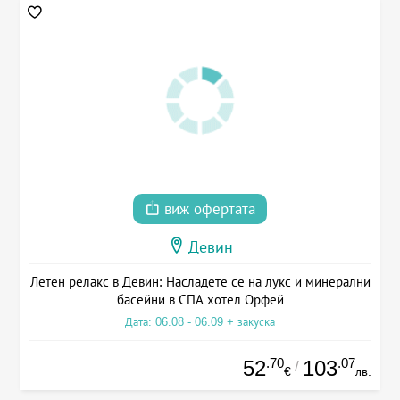
виж офертата
Девин
Летен релакс в Девин: Насладете се на лукс и минерални
басейни в СПА хотел Орфей
Дата: 06.08 - 06.09 + закуска
.70
.07
52
103
/
€
лв.