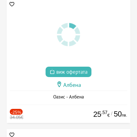
виж офертата
Албена
Оазис - Албена
-25%
.57
50
25
/
лв.
€
34.05€