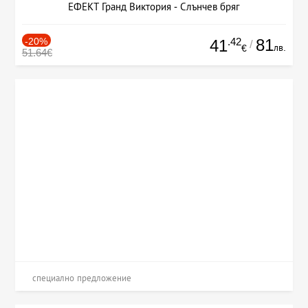
ЕФЕКТ Гранд Виктория - Слънчев бряг
-20%
.42
81
41
/
лв.
€
51.64€
специално предложение