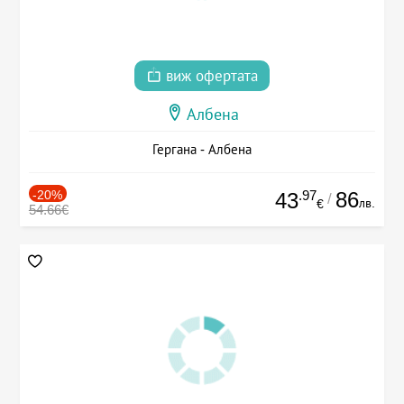
виж офертата
Албена
Гергана - Албена
-20%
.97
86
43
/
лв.
€
54.66€