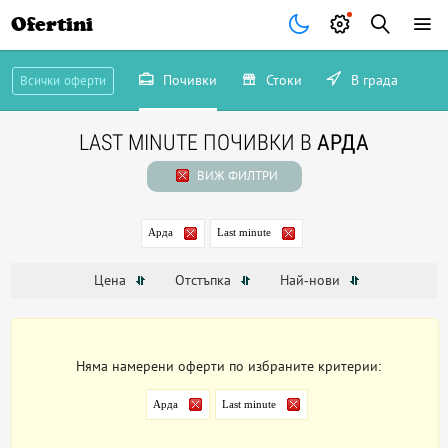
Ofertini
Почивки
Стоки
В града
Всички оферти
LAST MINUTE ПОЧИВКИ В
АРДА
ВИЖ ФИЛТРИ
Арда
Last minute
Цена
Отстъпка
Най-нови
Няма намерени оферти по избраните критерии:
Арда
Last minute