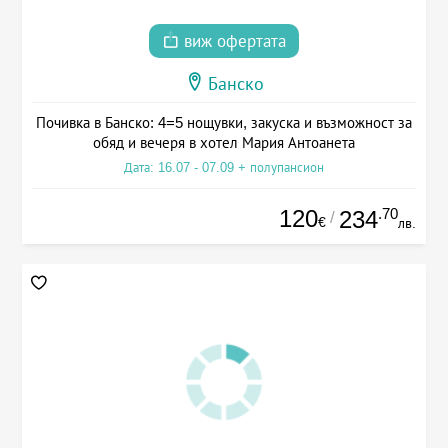
виж офертата
Банско
Почивка в Банско: 4=5 нощувки, закуска и възможност за
обяд и вечеря в хотел Мария Антоанета
Дата: 16.07 - 07.09 + полупансион
120
.70
234
/
€
лв.