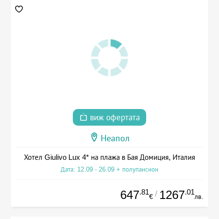
виж офертата
Неапол
Хотел Giulivo Lux 4* на плажа в Бая Домиция, Италия
Дата: 12.09 - 26.09 + полупансион
.81
.01
647
1267
/
€
лв.