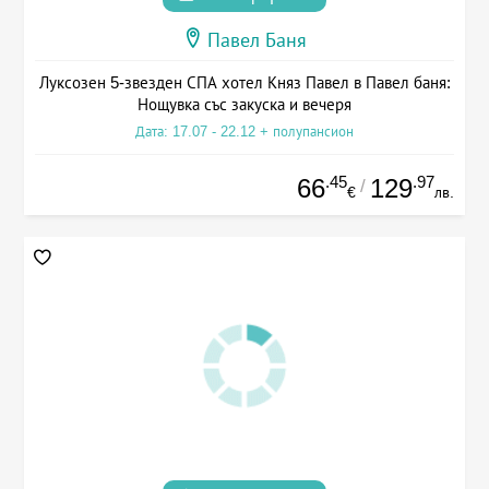
Павел Баня
Луксозен 5-звезден СПА хотел Княз Павел в Павел баня:
Нощувка със закуска и вечеря
Дата: 17.07 - 22.12 + полупансион
.45
.97
66
129
/
€
лв.