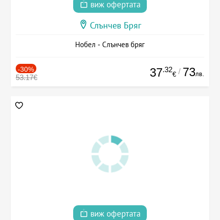
виж офертата
Слънчев Бряг
Нобел - Слънчев бряг
-30%
.32
73
37
/
лв.
€
53.17€
виж офертата