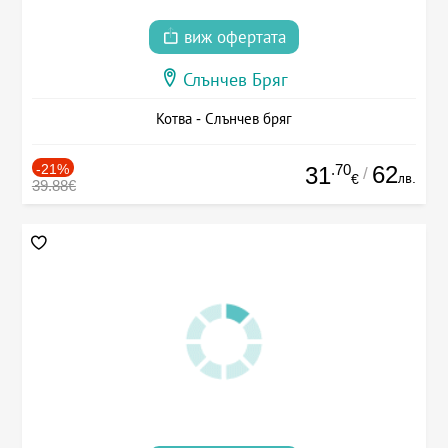
виж офертата
Слънчев Бряг
Котва - Слънчев бряг
-21%
.70
62
31
/
лв.
€
39.88€