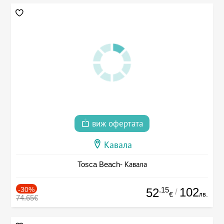
виж офертата
Кавала
Tosca Beach- Кавала
-30%
.15
102
52
/
лв.
€
74.65€