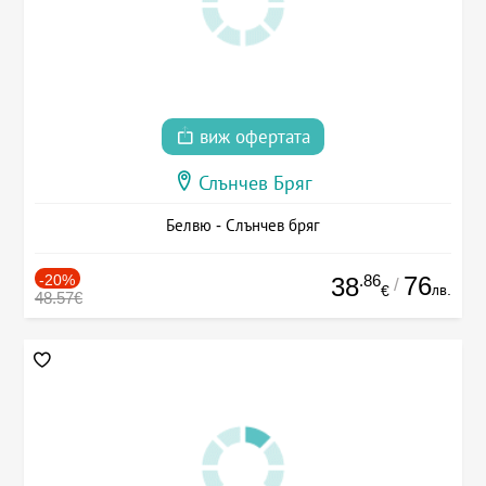
виж офертата
Слънчев Бряг
Белвю - Слънчев бряг
-20%
.86
76
38
/
лв.
€
48.57€