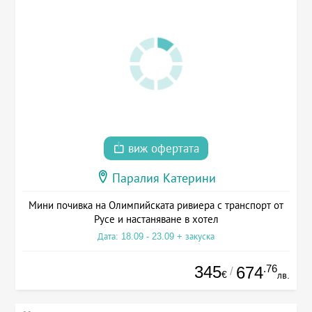
виж офертата
Паралия Катерини
Мини почивка на Олимпийската ривиера с транспорт от
Русе и настаняване в хотел
Дата: 18.09 - 23.09 + закуска
345
.76
674
/
€
лв.