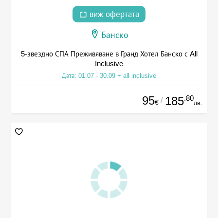
виж офертата
Банско
5-звездно СПА Преживяване в Гранд Хотел Банско с All
Inclusive
Дата: 01.07 - 30.09 + all inclusive
95
.80
185
/
€
лв.