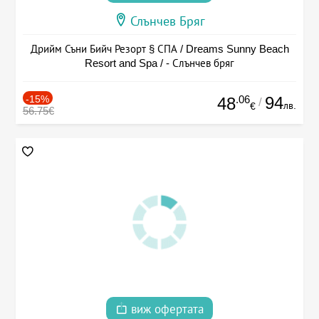
Слънчев Бряг
Дрийм Съни Бийч Резорт § СПА / Dreams Sunny Beach
Resort and Spa / - Слънчев бряг
-15%
.06
94
48
/
лв.
€
56.75€
виж офертата