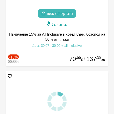
виж офертата
Созопол
Намаление 15% за All Inclusive в хотел Съни, Созопол на
50 м от плажа
Дата: 30.07 - 30.09 + all inclusive
-15%
.55
.98
70
137
/
€
лв.
83.00€