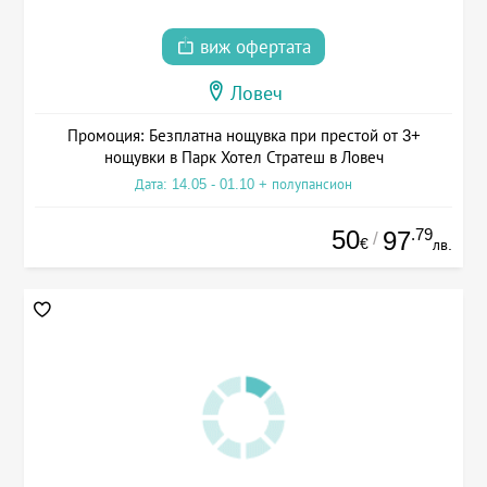
виж офертата
Ловеч
Промоция: Безплатна нощувка при престой от 3+
нощувки в Парк Хотел Стратеш в Ловеч
Дата: 14.05 - 01.10 + полупансион
50
.79
97
/
€
лв.