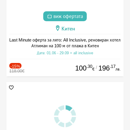
виж офертата
Китен
Last Minute оферта за лято: All Inclusive, реновиран хотел
Атлиман на 100 м от плажа в Китен
Дата: 01.06 - 29.09 + all inclusive
-15%
.30
.17
100
196
/
€
лв.
118.00€