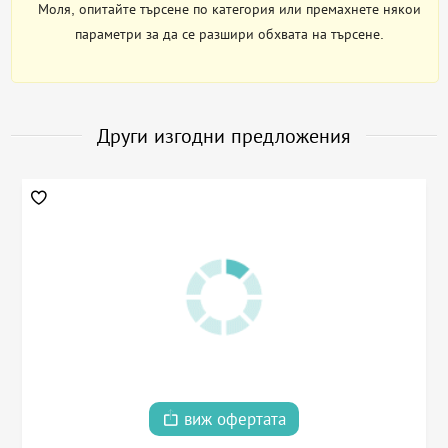
Моля, опитайте търсене по категория или премахнете някои
параметри за да се разшири обхвата на търсене.
Други изгодни предложения
виж офертата