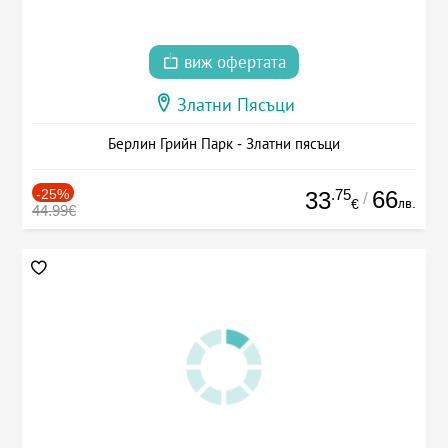
виж офертата
Златни Пясъци
Берлин Грийн Парк - Златни пясъци
-25%
.75
66
33
/
лв.
€
44.99€