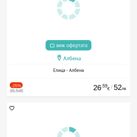
виж офертата
Албена
Елица - Албена
-25%
.59
52
26
/
лв.
€
35.54€