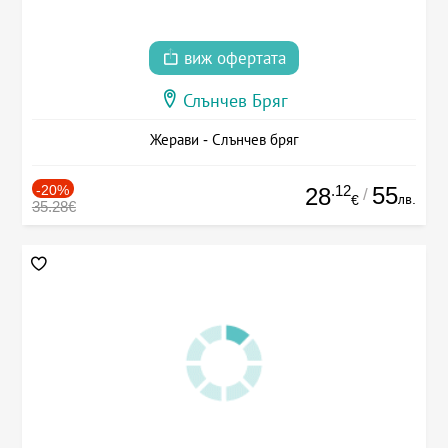
виж офертата
Слънчев Бряг
Жерави - Слънчев бряг
-20%
.12
55
28
/
лв.
€
35.28€