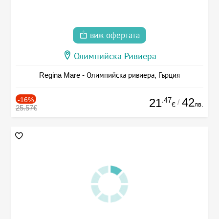
виж офертата
Олимпийска Ривиера
Regina Mare - Олимпийска ривиера, Гърция
-16%
.47
42
21
/
лв.
€
25.57€