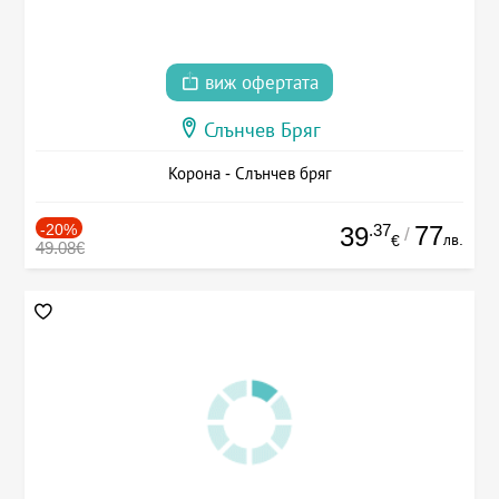
виж офертата
Слънчев Бряг
Корона - Слънчев бряг
-20%
.37
77
39
/
лв.
€
49.08€