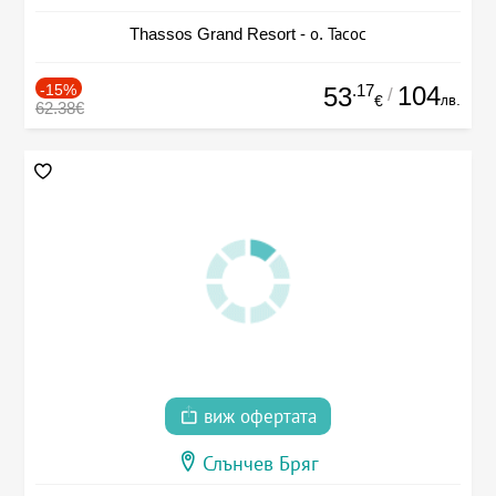
Thassos Grand Resort - о. Тасос
-15%
.17
104
53
/
лв.
€
62.38€
виж офертата
Слънчев Бряг