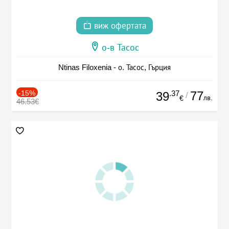
виж офертата
о-в Тасос
Ntinas Filoxenia - о. Тасос, Гърция
-15%
.37
77
39
/
лв.
€
46.53€