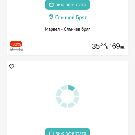
виж офертата
Слънчев Бряг
Марвел - Слънчев бряг
-30%
.28
69
35
/
лв.
€
50.11€
виж офертата