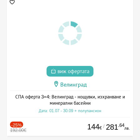
виж офертата
Велинград
СПА оферта 3=4: Велинград - нощувки, изхранване и
минерални басейни
Дата: 01.07 - 30.09 + полупансион
-25%
144
.64
281
/
€
лв.
192.00€