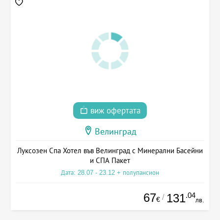
виж офертата
Велинград
Луксозен Спа Хотел във Велинград с Минерални Басейни
и СПА Пакет
Дата: 28.07 - 23.12 + полупансион
67
.04
131
/
€
лв.