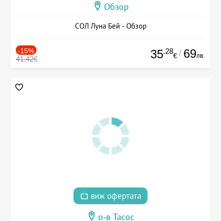
Обзор
СОЛ Луна Бей - Обзор
-15%
.28
69
35
/
лв.
€
41.42€
виж офертата
о-в Тасос