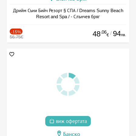
Дрийм Съни Бийч Резорт § СПА / Dreams Sunny Beach
Resort and Spa / - Слънчев бряг
-15%
.06
94
48
/
лв.
€
56.75€
виж офертата
Банско