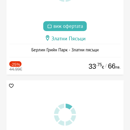
виж офертата
Златни Пясъци
Берлин Грийн Парк - Златни пясъци
-25%
.75
66
33
/
лв.
€
44.99€