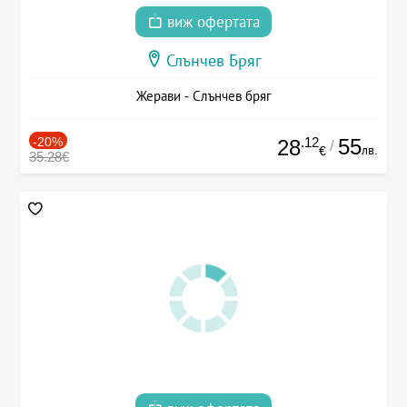
виж офертата
Слънчев Бряг
Жерави - Слънчев бряг
-20%
.12
55
28
/
лв.
€
35.28€