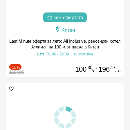
виж офертата
Китен
Last Minute оферта за лято: All Inclusive, реновиран хотел
Атлиман на 100 м от плажа в Китен
Дата: 01.06 - 29.09 + all inclusive
-15%
.30
.17
100
196
/
€
лв.
118.00€