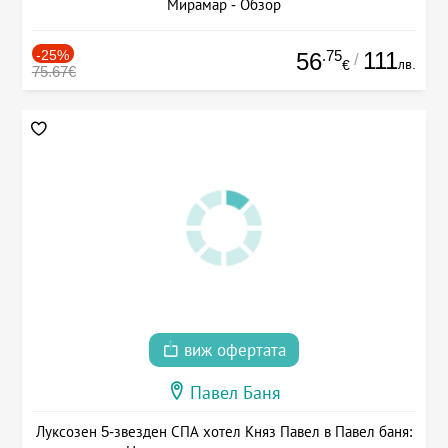
Мирамар - Обзор
-25%
.75
111
56
/
лв.
€
75.67€
виж офертата
Павел Баня
Луксозен 5-звезден СПА хотел Княз Павел в Павел баня: