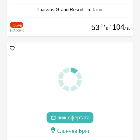
Thassos Grand Resort - о. Тасос
-15%
.17
104
53
/
лв.
€
62.38€
виж офертата
Слънчев Бряг