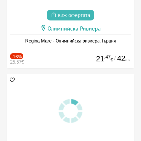
виж офертата
Олимпийска Ривиера
Regina Mare - Олимпийска ривиера, Гърция
-16%
.47
42
21
/
лв.
€
25.57€