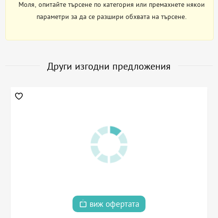
Моля, опитайте търсене по категория или премахнете някои
параметри за да се разшири обхвата на търсене.
Други изгодни предложения
виж офертата