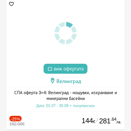
виж офертата
Велинград
СПА оферта 3=4: Велинград - нощувки, изхранване и
минерални басейни
Дата: 01.07 - 30.09 + полупансион
-25%
144
.64
281
/
€
лв.
192.00€