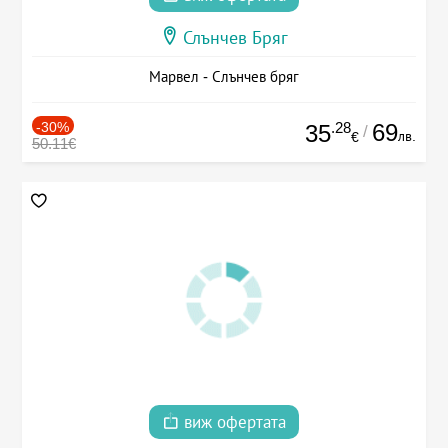
Слънчев Бряг
Марвел - Слънчев бряг
-30%
.28
69
35
/
лв.
€
50.11€
виж офертата