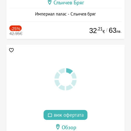
Слънчев Бряг
Империал палас - Слънчев бряг
-25%
.21
63
32
/
лв.
€
42.95€
виж офертата
Обзор