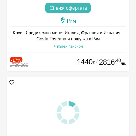
виж офертата
Рим
Круиз Средиземно море: Италия, Франция и Испания с
Costa Toscana и нощувка в Рим
+ пълен пансион
-17%
1440
.40
2816
/
€
лв.
1726.00€