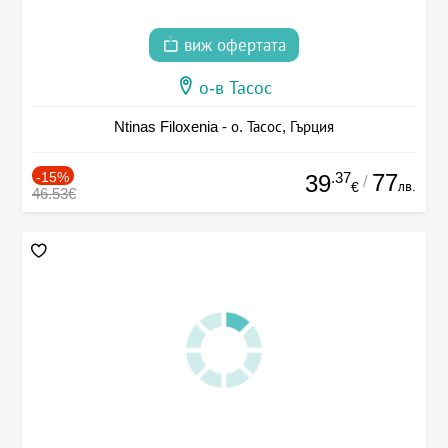
виж офертата
о-в Тасос
Ntinas Filoxenia - о. Тасос, Гърция
-15%
.37
77
39
/
лв.
€
46.53€