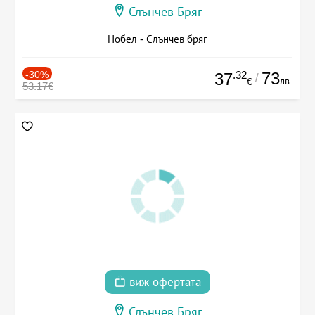
Слънчев Бряг
Нобел - Слънчев бряг
-30%
.32
73
37
/
лв.
€
53.17€
виж офертата
Слънчев Бряг