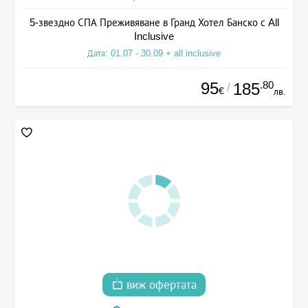
5-звездно СПА Преживяване в Гранд Хотел Банско с All
Inclusive
Дата: 01.07 - 30.09 + all inclusive
95
.80
185
/
€
лв.
виж офертата