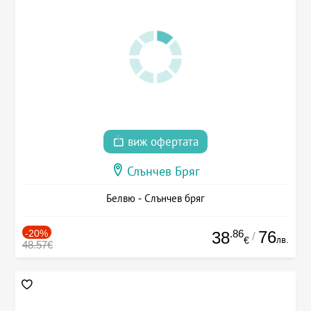
виж офертата
Слънчев Бряг
Белвю - Слънчев бряг
-20%
.86
76
38
/
лв.
€
48.57€