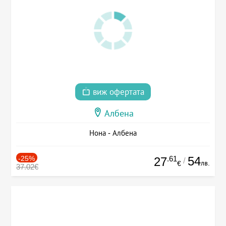
виж офертата
Албена
Нона - Албена
-25%
.61
54
27
/
лв.
€
37.02€