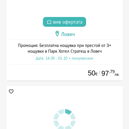
виж офертата
Ловеч
Промоция: Безплатна нощувка при престой от 3+
нощувки в Парк Хотел Стратеш в Ловеч
Дата: 14.05 - 01.10 + полупансион
50
.79
97
/
€
лв.