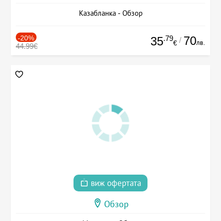
Казабланка - Обзор
-20%
.79
70
35
/
лв.
€
44.99€
виж офертата
Обзор