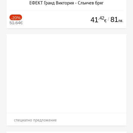
ЕФЕКТ Гранд Виктория - Слънчев бряг
-20%
.42
81
41
/
лв.
€
51.64€
специално предложение