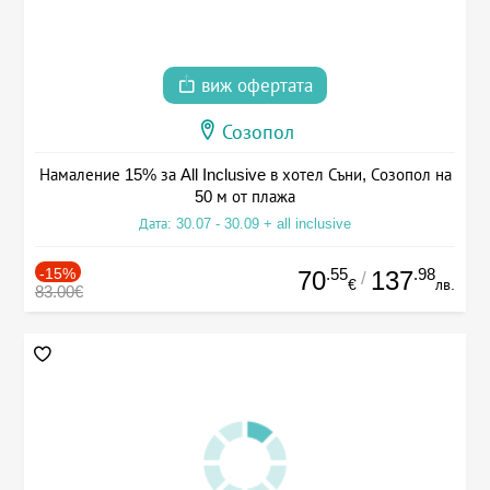
виж офертата
Созопол
Намаление 15% за All Inclusive в хотел Съни, Созопол на
50 м от плажа
Дата: 30.07 - 30.09 + all inclusive
-15%
.55
.98
70
137
/
€
лв.
83.00€