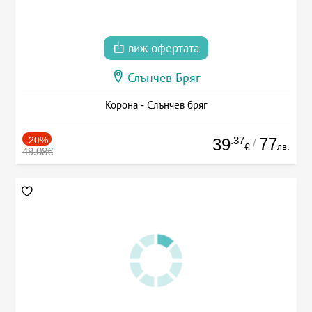
виж офертата
Слънчев Бряг
Корона - Слънчев бряг
-20%
.37
77
39
/
лв.
€
49.08€