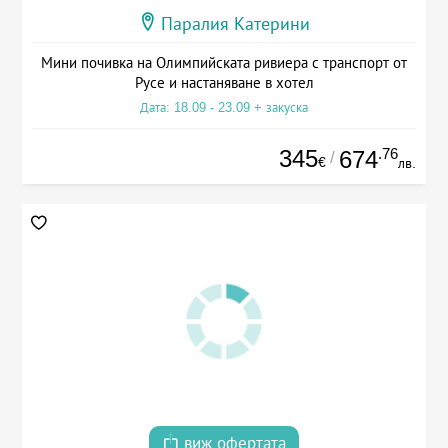
Паралия Катерини
Мини почивка на Олимпийската ривиера с транспорт от
Русе и настаняване в хотел
Дата: 18.09 - 23.09 + закуска
345
.76
674
/
€
лв.
виж офертата