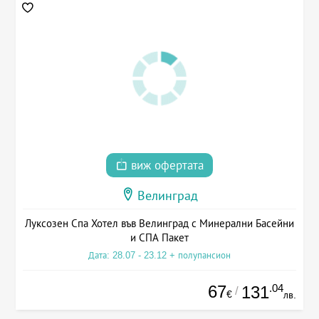
виж офертата
Велинград
Луксозен Спа Хотел във Велинград с Минерални Басейни
и СПА Пакет
Дата: 28.07 - 23.12 + полупансион
67
.04
131
/
€
лв.