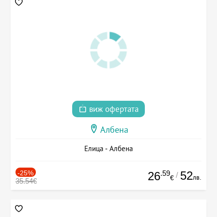
виж офертата
Албена
Елица - Албена
-25%
.59
52
26
/
лв.
€
35.54€