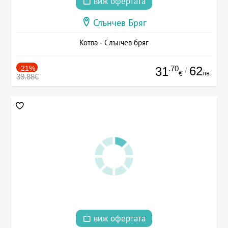
виж офертата
Слънчев Бряг
Котва - Слънчев бряг
-21%
.70
62
31
/
лв.
€
39.88€
виж офертата