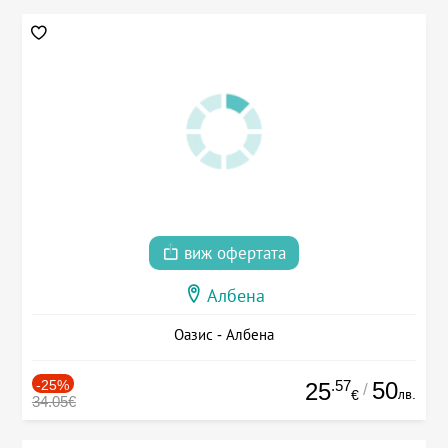
виж офертата
Албена
Оазис - Албена
-25%
.57
50
25
/
лв.
€
34.05€