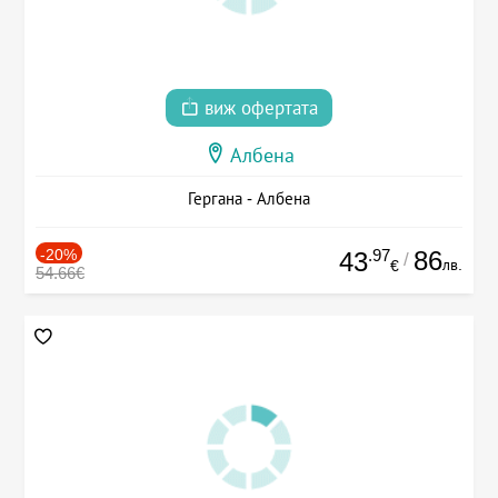
виж офертата
Албена
Гергана - Албена
-20%
.97
86
43
/
лв.
€
54.66€