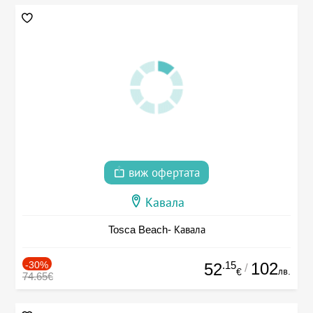
виж офертата
Кавала
Tosca Beach- Кавала
-30%
.15
102
52
/
лв.
€
74.65€