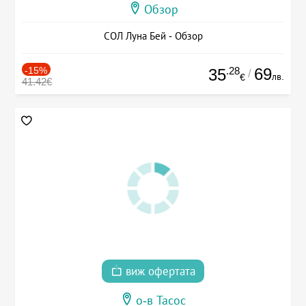
Обзор
СОЛ Луна Бей - Обзор
-15%
.28
69
35
/
лв.
€
41.42€
виж офертата
о-в Тасос