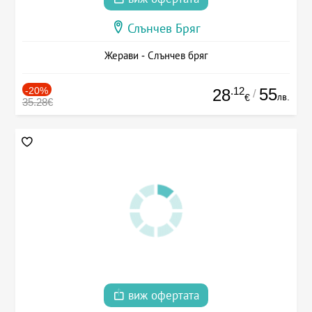
Слънчев Бряг
Жерави - Слънчев бряг
-20%
.12
55
28
/
лв.
€
35.28€
виж офертата