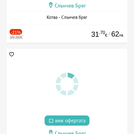
Слънчев Бряг
Котва - Слънчев бряг
-21%
.70
62
31
/
лв.
€
39.88€
виж офертата
Слънчев Бряг