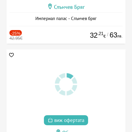
Слънчев Бряг
Империал палас - Слънчев бряг
-25%
.21
63
32
/
лв.
€
42.95€
виж офертата