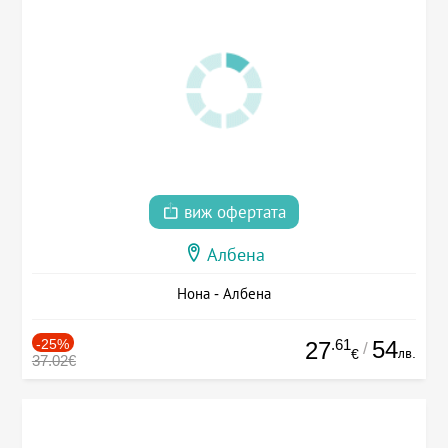
виж офертата
Албена
Нона - Албена
-25%
.61
54
27
/
лв.
€
37.02€