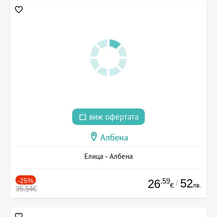
виж офертата
Албена
Елица - Албена
-25%
.59
52
26
/
лв.
€
35.54€