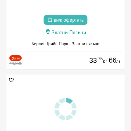
виж офертата
Златни Пясъци
Берлин Грийн Парк - Златни пясъци
-25%
.75
66
33
/
лв.
€
44.99€