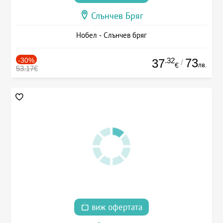
Слънчев Бряг
Нобел - Слънчев бряг
-30%
.32
73
37
/
лв.
€
53.17€
виж офертата