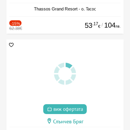
Thassos Grand Resort - о. Тасос
-15%
.17
104
53
/
лв.
€
62.38€
виж офертата
Слънчев Бряг