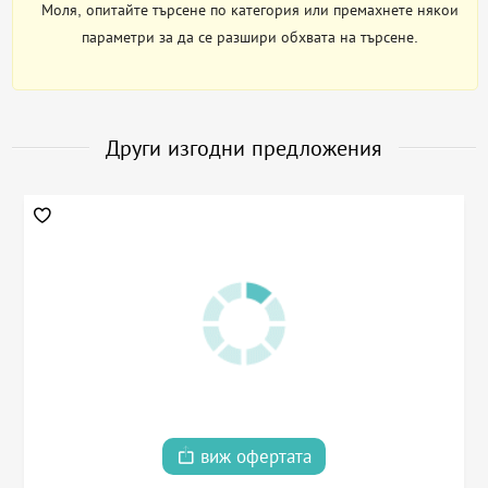
Моля, опитайте търсене по категория или премахнете някои
параметри за да се разшири обхвата на търсене.
Други изгодни предложения
виж офертата