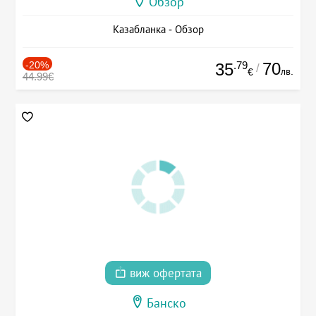
Обзор
Казабланка - Обзор
-20%
.79
70
35
/
лв.
€
44.99€
виж офертата
Банско