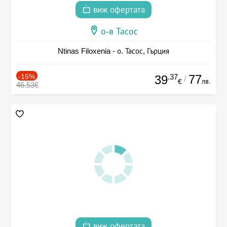
виж офертата
о-в Тасос
Ntinas Filoxenia - о. Тасос, Гърция
-15%
.37
77
39
/
лв.
€
46.53€
виж офертата