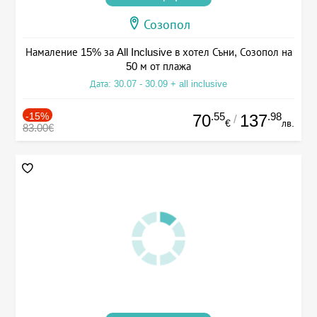
Созопол
Намаление 15% за All Inclusive в хотел Съни, Созопол на
50 м от плажа
Дата: 30.07 - 30.09 + all inclusive
-15%
.55
.98
70
137
/
€
лв.
83.00€