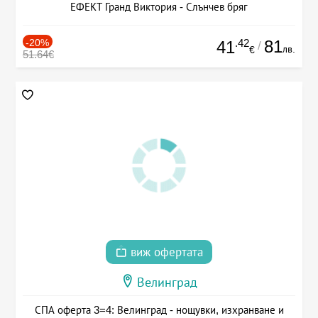
ЕФЕКТ Гранд Виктория - Слънчев бряг
-20%
.42
81
41
/
лв.
€
51.64€
виж офертата
Велинград
СПА оферта 3=4: Велинград - нощувки, изхранване и