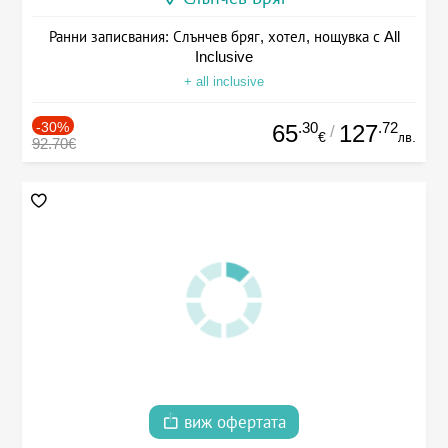
Ранни записвания: Слънчев бряг, хотел, нощувка с All
Inclusive
+ all inclusive
-30%
.30
.72
65
127
/
€
лв.
92.70€
виж офертата