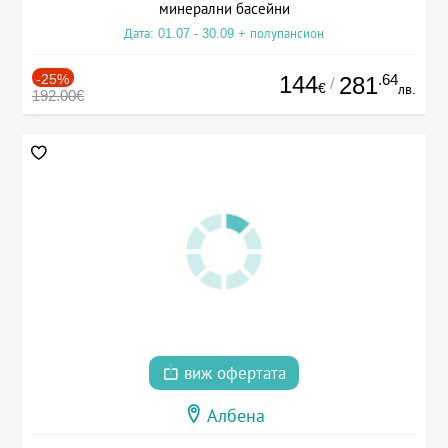
минерални басейни
Дата: 01.07 - 30.09 + полупансион
-25%
144
.64
281
/
€
лв.
192.00€
виж офертата
Албена