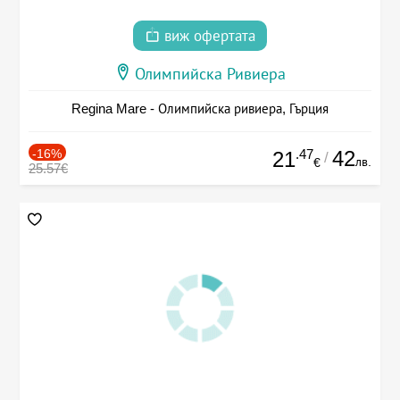
виж офертата
Олимпийска Ривиера
Regina Mare - Олимпийска ривиера, Гърция
-16%
.47
42
21
/
лв.
€
25.57€