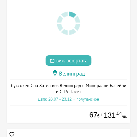
виж офертата
Велинград
Луксозен Спа Хотел във Велинград с Минерални Басейни
и СПА Пакет
Дата: 28.07 - 23.12 + полупансион
67
.04
131
/
€
лв.