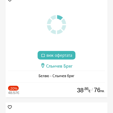
виж офертата
Слънчев Бряг
Белвю - Слънчев бряг
-20%
.86
76
38
/
лв.
€
48.57€