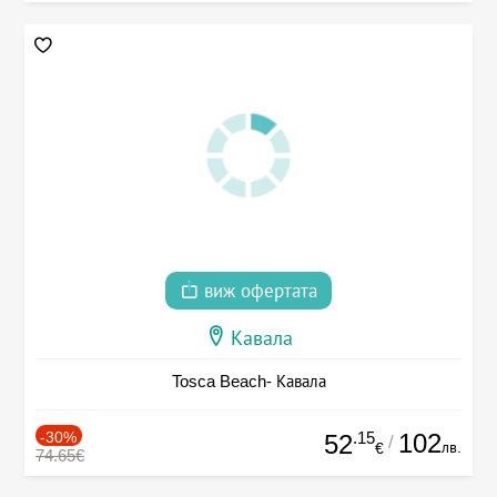
виж офертата
Кавала
Tosca Beach- Кавала
-30%
.15
102
52
/
лв.
€
74.65€