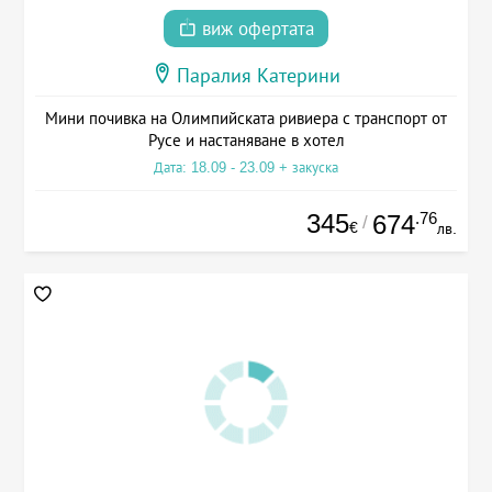
виж офертата
Паралия Катерини
Мини почивка на Олимпийската ривиера с транспорт от
Русе и настаняване в хотел
Дата: 18.09 - 23.09 + закуска
345
.76
674
/
€
лв.