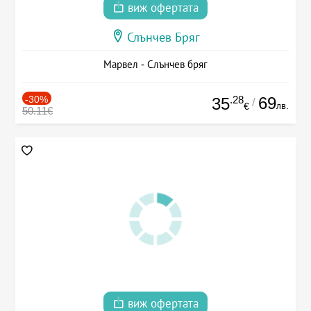
виж офертата
Слънчев Бряг
Марвел - Слънчев бряг
-30%
.28
69
35
/
лв.
€
50.11€
виж офертата