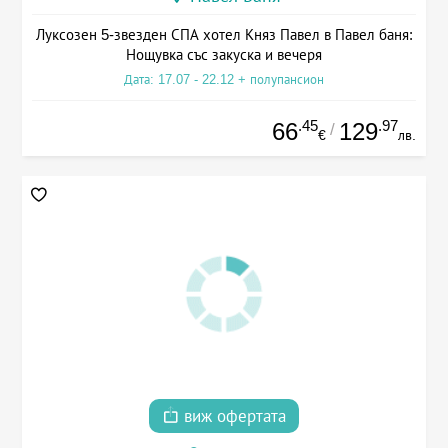
Луксозен 5-звезден СПА хотел Княз Павел в Павел баня:
Нощувка със закуска и вечеря
Дата: 17.07 - 22.12 + полупансион
.45
.97
66
129
/
€
лв.
виж офертата