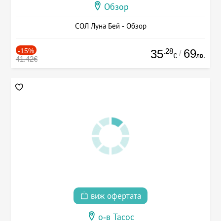
Обзор
СОЛ Луна Бей - Обзор
-15%
.28
69
35
/
лв.
€
41.42€
виж офертата
о-в Тасос