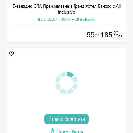
5-звездно СПА Преживяване в Гранд Хотел Банско с All
Inclusive
Дата: 01.07 - 30.09 + all inclusive
95
.80
185
/
€
лв.
виж офертата
Павел Баня