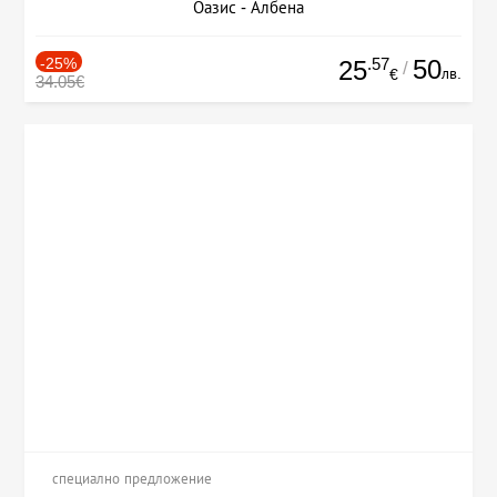
Оазис - Албена
-25%
.57
50
25
/
лв.
€
34.05€
специално предложение