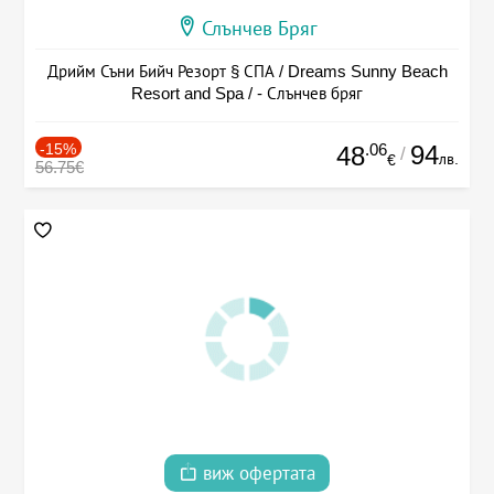
Слънчев Бряг
Дрийм Съни Бийч Резорт § СПА / Dreams Sunny Beach
Resort and Spa / - Слънчев бряг
-15%
.06
94
48
/
лв.
€
56.75€
виж офертата