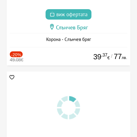
виж офертата
Слънчев Бряг
Корона - Слънчев бряг
-20%
.37
77
39
/
лв.
€
49.08€