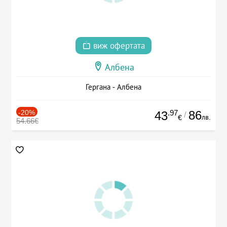
виж офертата
Албена
Гергана - Албена
-20%
.97
86
43
/
лв.
€
54.66€