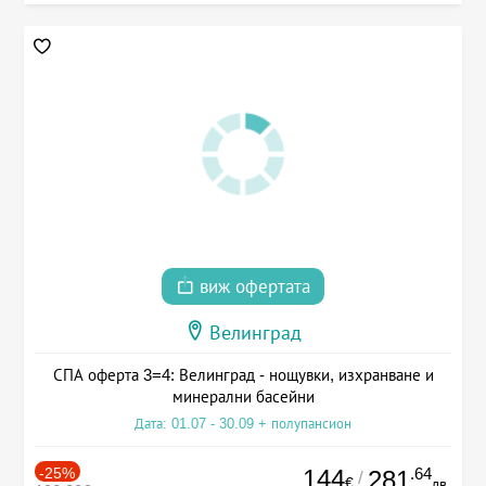
виж офертата
Велинград
СПА оферта 3=4: Велинград - нощувки, изхранване и
минерални басейни
Дата: 01.07 - 30.09 + полупансион
-25%
144
.64
281
/
€
лв.