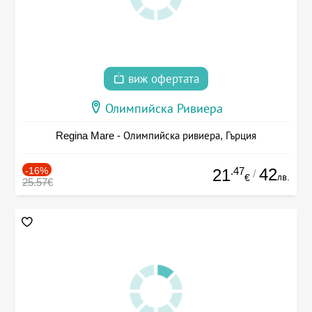
виж офертата
Олимпийска Ривиера
Regina Mare - Олимпийска ривиера, Гърция
-16%
.47
42
21
/
лв.
€
25.57€