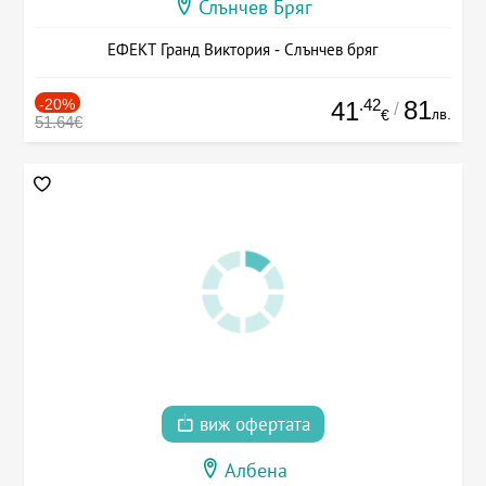
Слънчев Бряг
ЕФЕКТ Гранд Виктория - Слънчев бряг
-20%
.42
81
41
/
лв.
€
51.64€
виж офертата
Албена