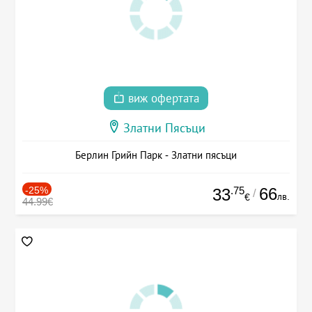
виж офертата
Златни Пясъци
Берлин Грийн Парк - Златни пясъци
-25%
.75
66
33
/
лв.
€
44.99€