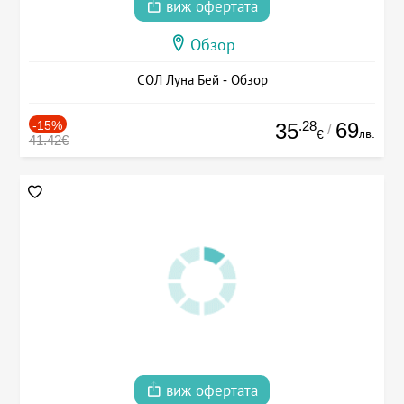
виж офертата
Обзор
СОЛ Луна Бей - Обзор
-15%
.28
69
35
/
лв.
€
41.42€
виж офертата