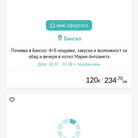
виж офертата
Банско
Почивка в Банско: 4=5 нощувки, закуска и възможност за
обяд и вечеря в хотел Мария Антоанета
Дата: 16.07 - 07.09 + полупансион
120
.70
234
/
€
лв.