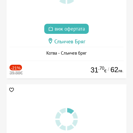
виж офертата
Слънчев Бряг
Котва - Слънчев бряг
-21%
.70
62
31
/
лв.
€
39.88€