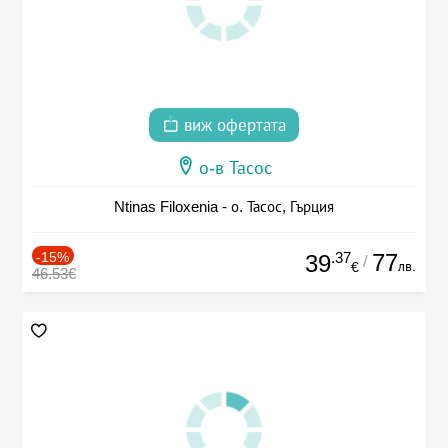
виж офертата
о-в Тасос
Ntinas Filoxenia - о. Тасос, Гърция
-15%
.37
77
39
/
лв.
€
46.53€