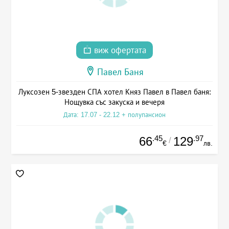
виж офертата
Павел Баня
Луксозен 5-звезден СПА хотел Княз Павел в Павел баня:
Нощувка със закуска и вечеря
Дата: 17.07 - 22.12 + полупансион
.45
.97
66
129
/
€
лв.