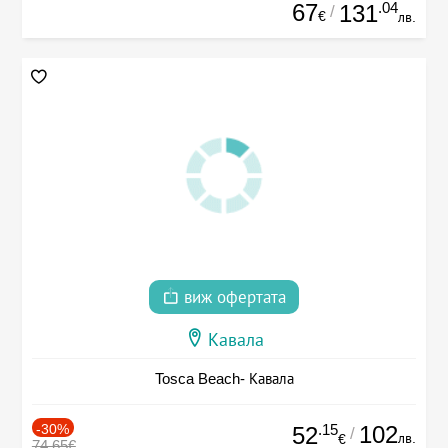
67
.04
131
/
€
лв.
виж офертата
Кавала
Tosca Beach- Кавала
-30%
.15
102
52
/
лв.
€
74.65€