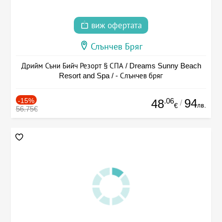
виж офертата
Слънчев Бряг
Дрийм Съни Бийч Резорт § СПА / Dreams Sunny Beach
Resort and Spa / - Слънчев бряг
-15%
.06
94
48
/
лв.
€
56.75€