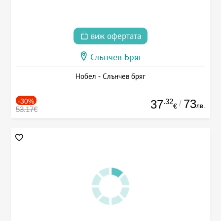
виж офертата
Слънчев Бряг
Нобел - Слънчев бряг
-30%
.32
73
37
/
лв.
€
53.17€