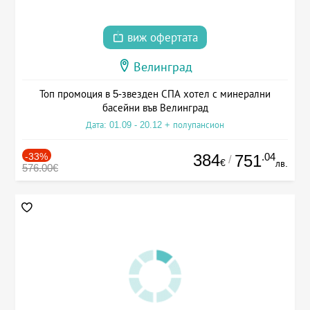
виж офертата
Велинград
Топ промоция в 5-звезден СПА хотел с минерални
басейни във Велинград
Дата: 01.09 - 20.12 + полупансион
-33%
384
.04
751
/
€
лв.
576.00€