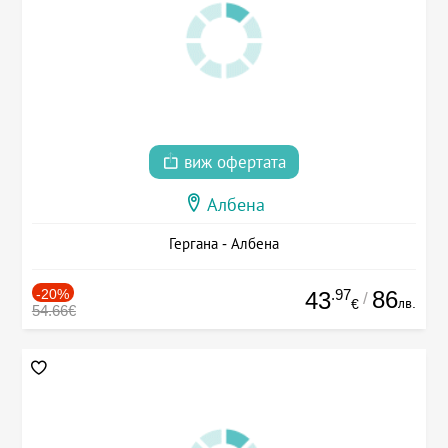
виж офертата
Албена
Гергана - Албена
-20%
.97
86
43
/
лв.
€
54.66€