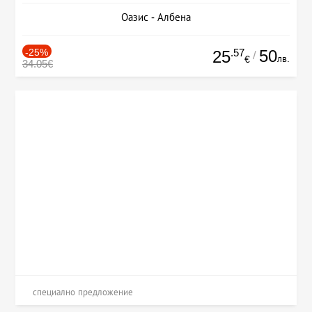
Оазис - Албена
-25%
.57
50
25
/
лв.
€
34.05€
специално предложение