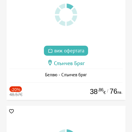
виж офертата
Слънчев Бряг
Белвю - Слънчев бряг
-20%
.86
76
38
/
лв.
€
48.57€