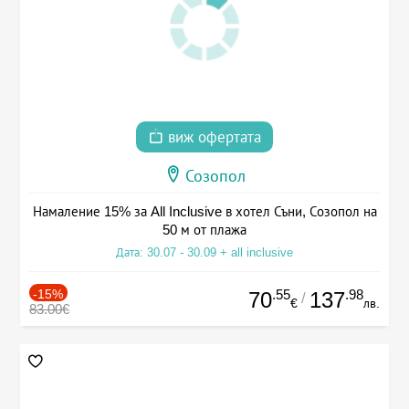
виж офертата
Созопол
Намаление 15% за All Inclusive в хотел Съни, Созопол на
50 м от плажа
Дата: 30.07 - 30.09 + all inclusive
-15%
.55
.98
70
137
/
€
лв.
83.00€