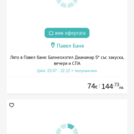
виж офертата
Павел Баня
Лято в Павел баня: Балнеохотел Дианамар 5* със закуска,
вечеря и СПА
Дата: 23.07 - 22.12 + полупансион
74
.73
144
/
€
лв.