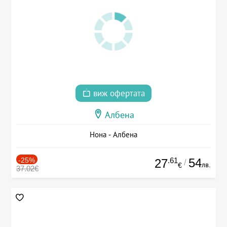
виж офертата
Албена
Нона - Албена
-25%
.61
54
27
/
лв.
€
37.02€