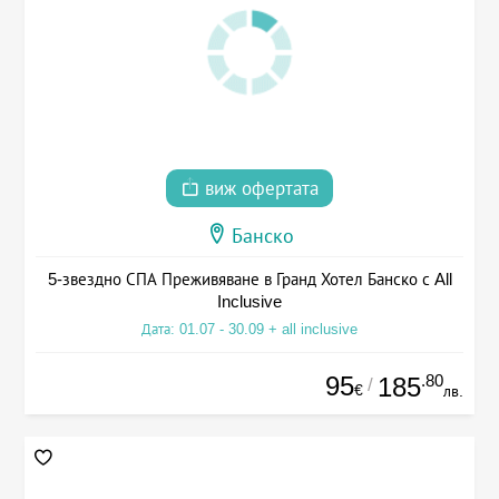
виж офертата
Банско
5-звездно СПА Преживяване в Гранд Хотел Банско с All
Inclusive
Дата: 01.07 - 30.09 + all inclusive
95
.80
185
/
€
лв.