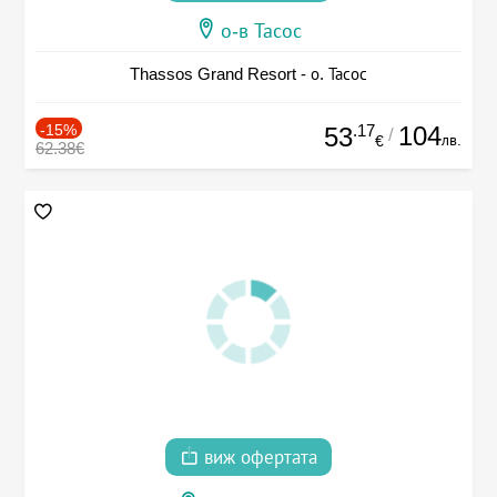
о-в Тасос
Thassos Grand Resort - о. Тасос
-15%
.17
104
53
/
лв.
€
62.38€
виж офертата