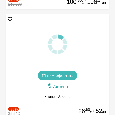
.30
.17
100
196
/
€
лв.
118.00€
виж офертата
Албена
Елица - Албена
-25%
.59
52
26
/
лв.
€
35.54€