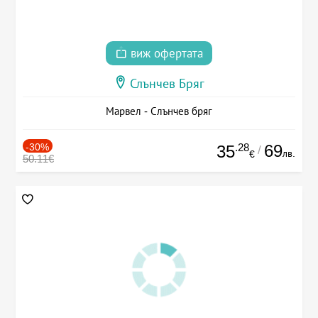
виж офертата
Слънчев Бряг
Марвел - Слънчев бряг
-30%
.28
69
35
/
лв.
€
50.11€