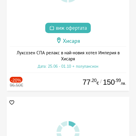
виж офертата
Хисаря
Луксозен СПА релакс в най-новия хотел Империя в
Хисаря
Дата: 25.06 - 01.10 + полупансион
-20%
.20
.99
77
150
/
€
лв.
96.50€