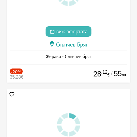
виж офертата
Слънчев Бряг
Жерави - Слънчев бряг
-20%
.12
55
28
/
лв.
€
35.28€