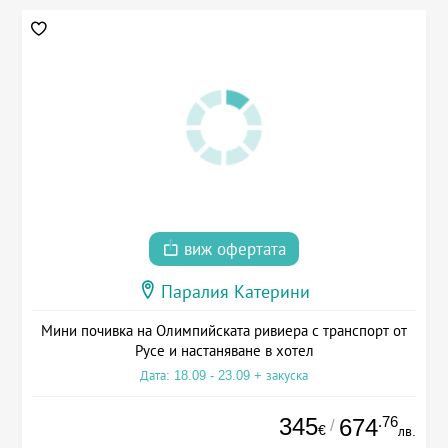
виж офертата
Паралия Катерини
Мини почивка на Олимпийската ривиера с транспорт от
Русе и настаняване в хотел
Дата: 18.09 - 23.09 + закуска
345
.76
674
/
€
лв.