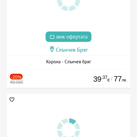
виж офертата
Слънчев Бряг
Корона - Слънчев бряг
-20%
.37
77
39
/
лв.
€
49.08€