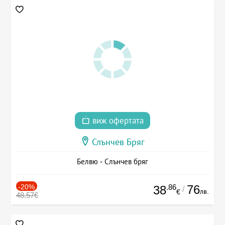
виж офертата
Слънчев Бряг
Белвю - Слънчев бряг
-20%
.86
76
38
/
лв.
€
48.57€