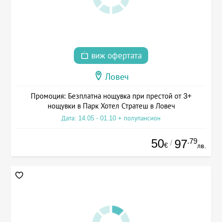
виж офертата
Ловеч
Промоция: Безплатна нощувка при престой от 3+
нощувки в Парк Хотел Стратеш в Ловеч
Дата: 14.05 - 01.10 + полупансион
50
.79
97
/
€
лв.