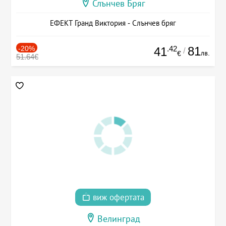
Слънчев Бряг
ЕФЕКТ Гранд Виктория - Слънчев бряг
-20%
.42
81
41
/
лв.
€
51.64€
виж офертата
Велинград