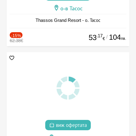
о-в Тасос
Thassos Grand Resort - о. Тасос
-15%
.17
104
53
/
лв.
€
62.38€
виж офертата