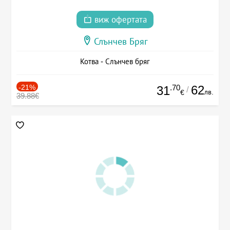
виж офертата
Слънчев Бряг
Котва - Слънчев бряг
-21%
.70
62
31
/
лв.
€
39.88€