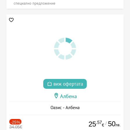
специално предложение
виж офертата
Албена
Оазис - Албена
-25%
.57
50
25
/
лв.
€
34.05€