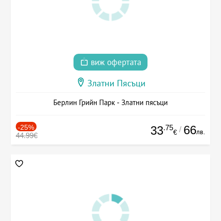
виж офертата
Златни Пясъци
Берлин Грийн Парк - Златни пясъци
-25%
.75
66
33
/
лв.
€
44.99€