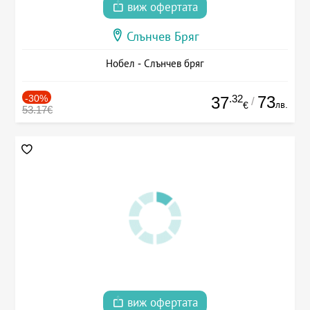
виж офертата
Слънчев Бряг
Нобел - Слънчев бряг
-30%
.32
73
37
/
лв.
€
53.17€
виж офертата