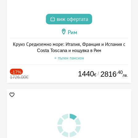
виж офертата
Рим
Круиз Средиземно море: Италия, Франция и Испания с
Costa Toscana и нощувка в Рим
+ пълен пансион
-17%
1440
.40
2816
/
€
лв.
1726.00€