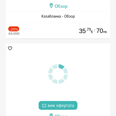
Обзор
Казабланка - Обзор
-20%
.79
70
35
/
лв.
€
44.99€
виж офертата