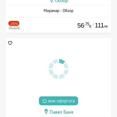
Обзор
Мирамар - Обзор
-25%
.75
111
56
/
лв.
€
75.67€
виж офертата
Павел Баня