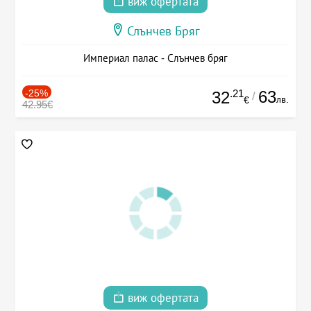
виж офертата
Слънчев Бряг
Империал палас - Слънчев бряг
-25%
.21
63
32
/
лв.
€
42.95€
виж офертата