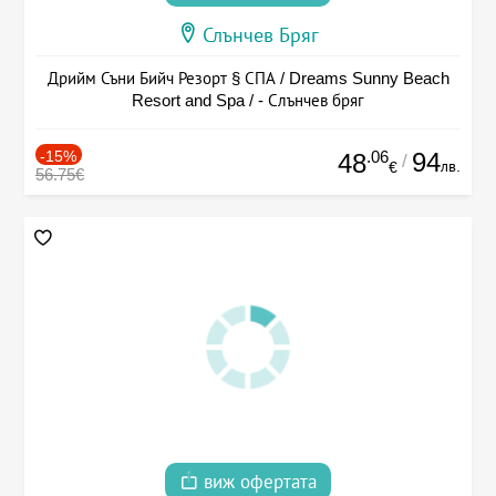
Слънчев Бряг
Дрийм Съни Бийч Резорт § СПА / Dreams Sunny Beach
Resort and Spa / - Слънчев бряг
-15%
.06
94
48
/
лв.
€
56.75€
виж офертата