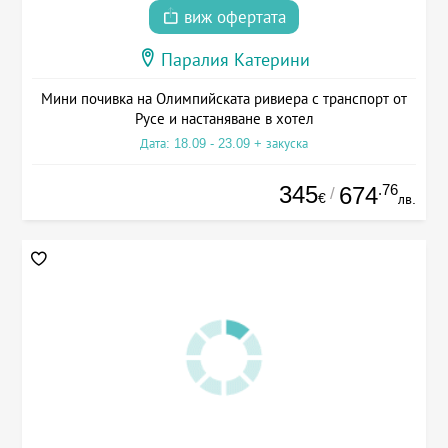
виж офертата
Паралия Катерини
Мини почивка на Олимпийската ривиера с транспорт от
Русе и настаняване в хотел
Дата: 18.09 - 23.09 + закуска
345
.76
674
/
€
лв.