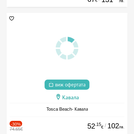
€
лв.
виж офертата
Кавала
Tosca Beach- Кавала
-30%
.15
102
52
/
лв.
€
74.65€