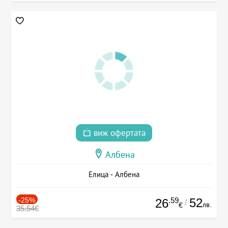
виж офертата
Албена
Елица - Албена
-25%
.59
52
26
/
лв.
€
35.54€