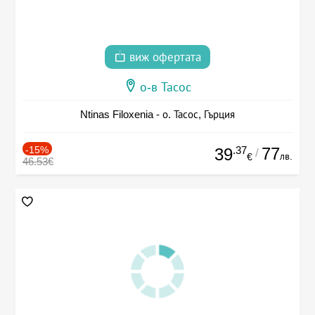
виж офертата
о-в Тасос
Ntinas Filoxenia - о. Тасос, Гърция
-15%
.37
77
39
/
лв.
€
46.53€