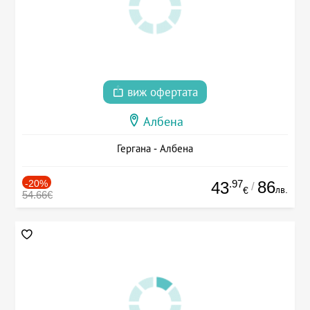
виж офертата
Албена
Гергана - Албена
-20%
.97
86
43
/
лв.
€
54.66€