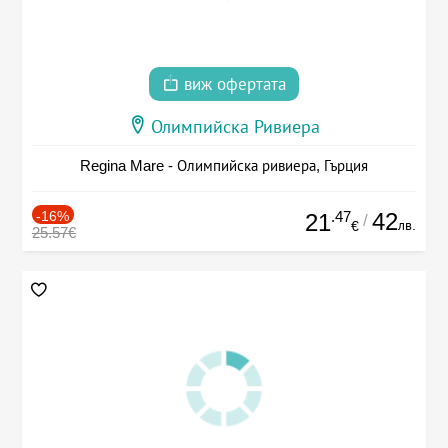
виж офертата
Олимпийска Ривиера
Regina Mare - Олимпийска ривиера, Гърция
-16%
.47
42
21
/
лв.
€
25.57€