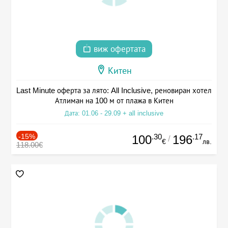
виж офертата
Китен
Last Minute оферта за лято: All Inclusive, реновиран хотел
Атлиман на 100 м от плажа в Китен
Дата: 01.06 - 29.09 + all inclusive
-15%
.30
.17
100
196
/
€
лв.
118.00€