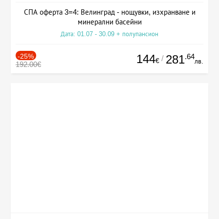
СПА оферта 3=4: Велинград - нощувки, изхранване и
минерални басейни
Дата: 01.07 - 30.09 + полупансион
-25%
144
.64
281
/
€
лв.
192.00€