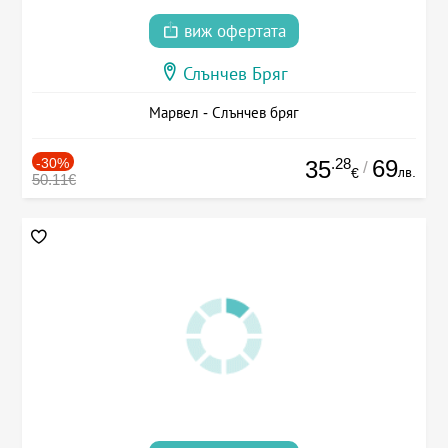
виж офертата
Слънчев Бряг
Марвел - Слънчев бряг
-30%
.28
69
35
/
лв.
€
50.11€