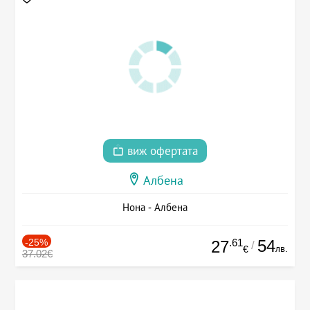
виж офертата
Албена
Нона - Албена
-25%
.61
54
27
/
лв.
€
37.02€