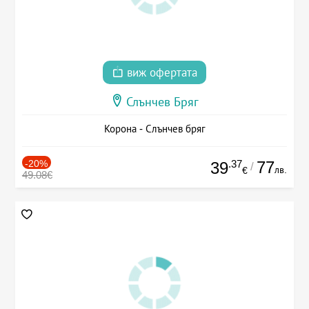
виж офертата
Слънчев Бряг
Корона - Слънчев бряг
-20%
.37
77
39
/
лв.
€
49.08€