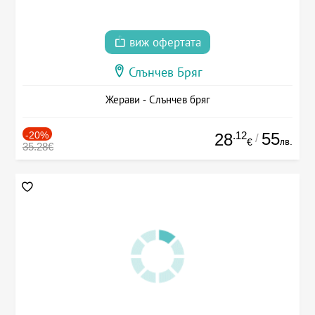
виж офертата
Слънчев Бряг
Жерави - Слънчев бряг
-20%
.12
55
28
/
лв.
€
35.28€