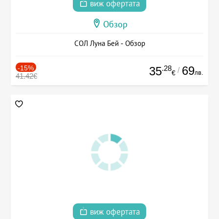
виж офертата
Обзор
СОЛ Луна Бей - Обзор
-15%
.28
69
35
/
лв.
€
41.42€
виж офертата