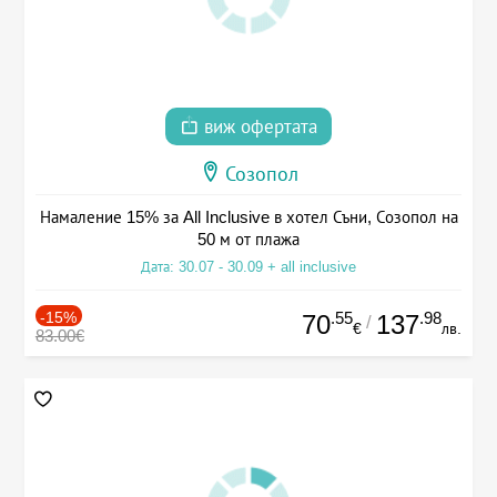
виж офертата
Созопол
Намаление 15% за All Inclusive в хотел Съни, Созопол на
50 м от плажа
Дата: 30.07 - 30.09 + all inclusive
-15%
.55
.98
70
137
/
€
лв.
83.00€