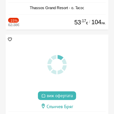
Thassos Grand Resort - о. Тасос
-15%
.17
104
53
/
лв.
€
62.38€
виж офертата
Слънчев Бряг