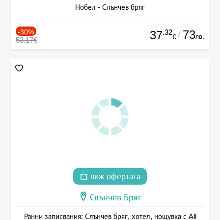
Нобел - Слънчев бряг
-30%
.32
73
37
/
лв.
€
53.17€
виж офертата
Слънчев Бряг
Ранни записвания: Слънчев бряг, хотел, нощувка с All