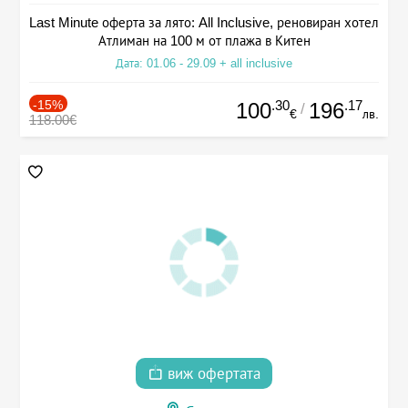
Last Minute оферта за лято: All Inclusive, реновиран хотел
Атлиман на 100 м от плажа в Китен
Дата: 01.06 - 29.09 + all inclusive
-15%
.30
.17
100
196
/
€
лв.
118.00€
виж офертата