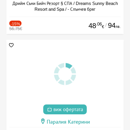
Дрийм Съни Бийч Резорт § СПА / Dreams Sunny Beach
Resort and Spa / - Слънчев бряг
-15%
.06
94
48
/
лв.
€
56.75€
виж офертата
Паралия Катерини