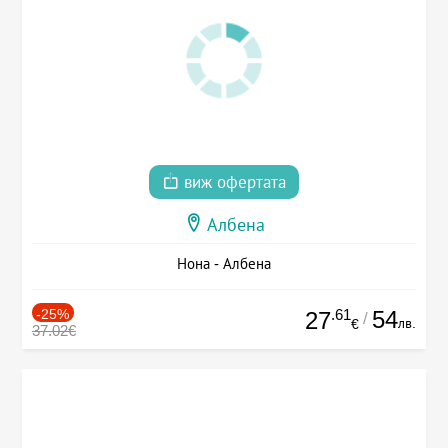
виж офертата
Албена
Нона - Албена
-25%
.61
54
27
/
лв.
€
37.02€