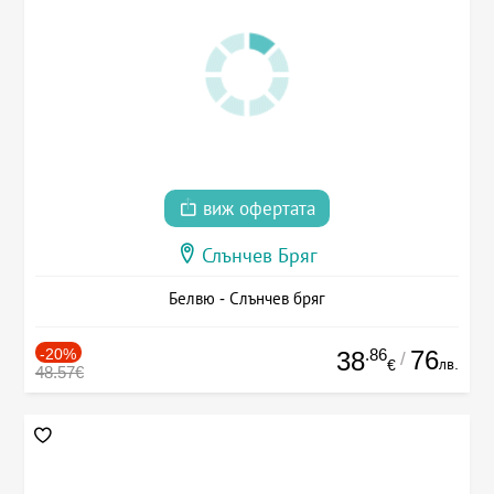
виж офертата
Слънчев Бряг
Белвю - Слънчев бряг
-20%
.86
76
38
/
лв.
€
48.57€