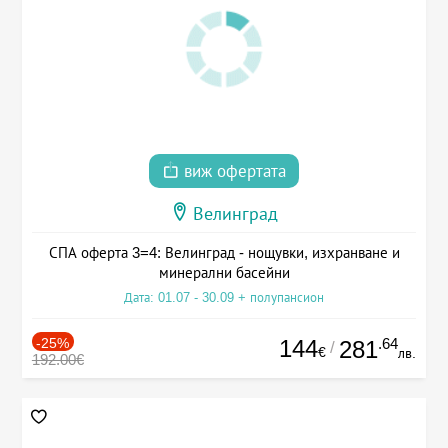
виж офертата
Велинград
СПА оферта 3=4: Велинград - нощувки, изхранване и
минерални басейни
Дата: 01.07 - 30.09 + полупансион
-25%
144
.64
281
/
€
лв.
192.00€