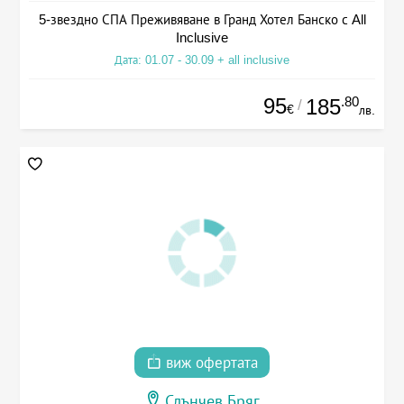
5-звездно СПА Преживяване в Гранд Хотел Банско с All
Inclusive
Дата: 01.07 - 30.09 + all inclusive
95
.80
185
/
€
лв.
виж офертата
Слънчев Бряг