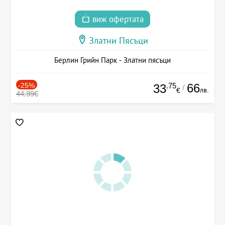
виж офертата
Златни Пясъци
Берлин Грийн Парк - Златни пясъци
-25%
.75
66
33
/
лв.
€
44.99€