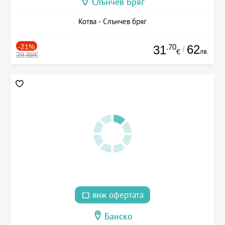
Слънчев Бряг
Котва - Слънчев бряг
-21%
.70
62
31
/
лв.
€
39.88€
виж офертата
Банско