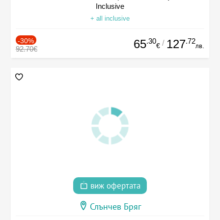
Inclusive
+ all inclusive
-30%
.30
.72
65
127
/
€
лв.
92.70€
виж офертата
Слънчев Бряг