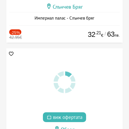
Слънчев Бряг
Империал палас - Слънчев бряг
-25%
.21
63
32
/
лв.
€
42.95€
виж офертата