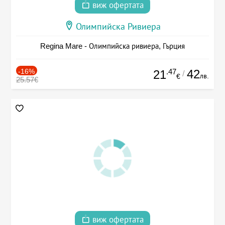
виж офертата
Олимпийска Ривиера
Regina Mare - Олимпийска ривиера, Гърция
-16%
.47
42
21
/
лв.
€
25.57€
виж офертата