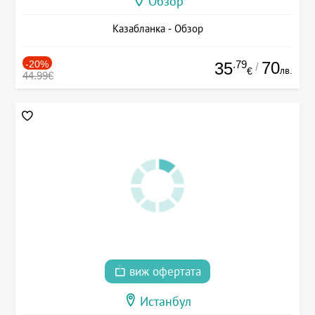
Обзор
Казабланка - Обзор
-20%
.79
70
35
/
лв.
€
44.99€
виж офертата
Истанбул