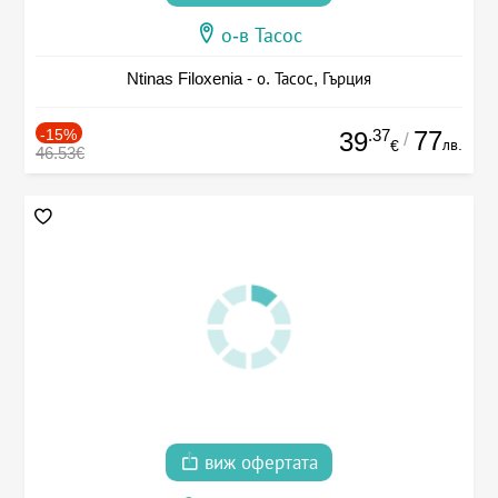
о-в Тасос
Ntinas Filoxenia - о. Тасос, Гърция
-15%
.37
77
39
/
лв.
€
46.53€
виж офертата