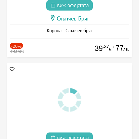
виж офертата
Слънчев Бряг
Корона - Слънчев бряг
-20%
.37
77
39
/
лв.
€
49.08€
виж офертата