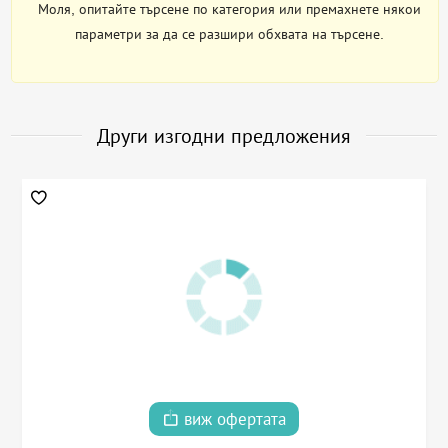
Моля, опитайте търсене по категория или премахнете някои
параметри за да се разшири обхвата на търсене.
Други изгодни предложения
виж офертата