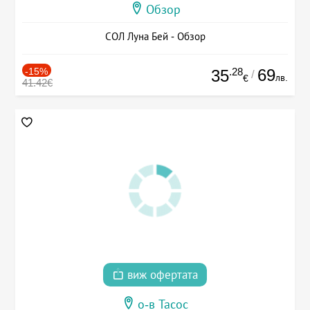
Обзор
СОЛ Луна Бей - Обзор
-15%
.28
69
35
/
лв.
€
41.42€
виж офертата
о-в Тасос