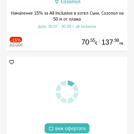
Созопол
Намаление 15% за All Inclusive в хотел Съни, Созопол на
50 м от плажа
Дата: 30.07 - 30.09 + all inclusive
-15%
.55
.98
70
137
/
€
лв.
83.00€
виж офертата