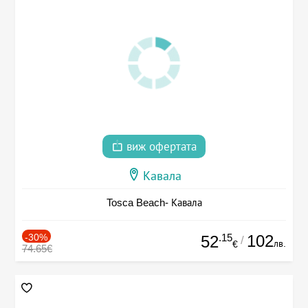
виж офертата
Кавала
Tosca Beach- Кавала
-30%
.15
102
52
/
лв.
€
74.65€