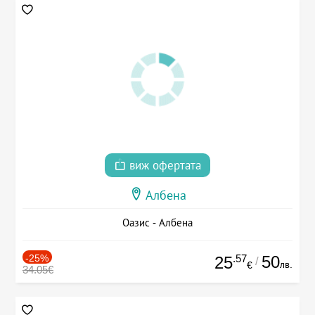
виж офертата
Албена
Оазис - Албена
-25%
.57
50
25
/
лв.
€
34.05€