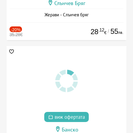
Слънчев Бряг
Жерави - Слънчев бряг
-20%
.12
55
28
/
лв.
€
35.28€
виж офертата
Банско