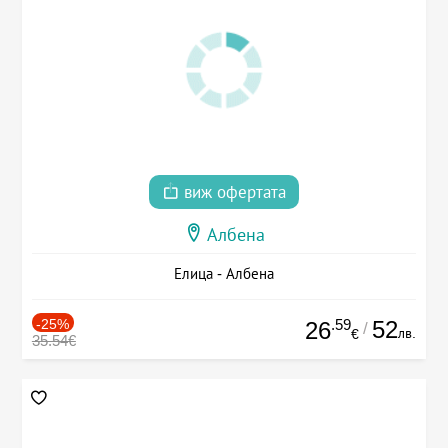
виж офертата
Албена
Елица - Албена
-25%
.59
52
26
/
лв.
€
35.54€