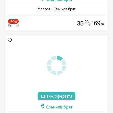
Марвел - Слънчев бряг
-30%
.28
69
35
/
лв.
€
50.11€
виж офертата
Слънчев Бряг