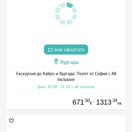
виж офертата
Хургада
Екскурзия до Кайро и Хургада: Полет от София с All
Inclusive
Дата: 16.09 - 31.10 + all inclusive
.50
.34
671
1313
/
€
лв.