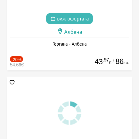
виж офертата
Албена
Гергана - Албена
-20%
.97
86
43
/
лв.
€
54.66€