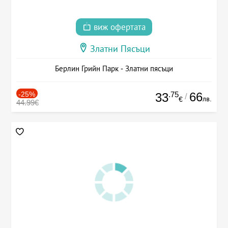
виж офертата
Златни Пясъци
Берлин Грийн Парк - Златни пясъци
-25%
.75
66
33
/
лв.
€
44.99€