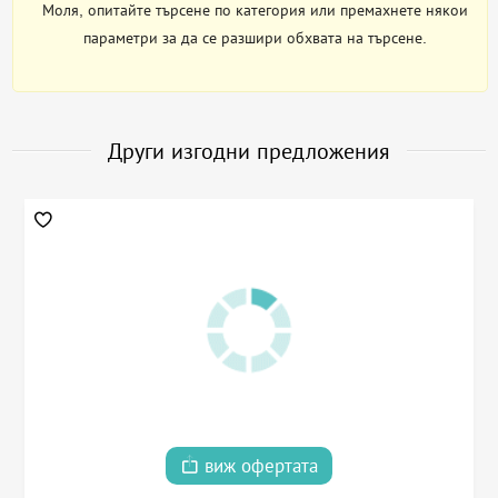
Моля, опитайте търсене по категория или премахнете някои
параметри за да се разшири обхвата на търсене.
Други изгодни предложения
виж офертата