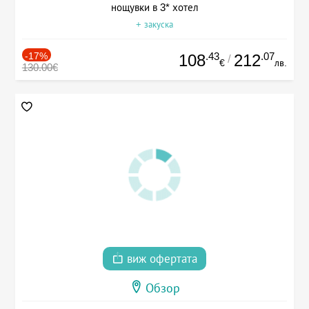
нощувки в 3* хотел
+ закуска
-17%
.43
.07
108
212
/
€
лв.
130.00€
виж офертата
Обзор