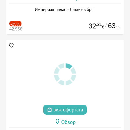
Империал палас - Слънчев бряг
-25%
.21
63
32
/
лв.
€
42.95€
виж офертата
Обзор