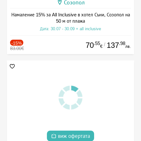
Созопол
Намаление 15% за All Inclusive в хотел Съни, Созопол на
50 м от плажа
Дата: 30.07 - 30.09 + all inclusive
-15%
.55
.98
70
137
/
€
лв.
83.00€
виж офертата