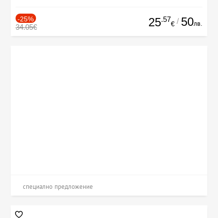
-25%
.57
50
25
/
лв.
€
34.05€
специално предложение