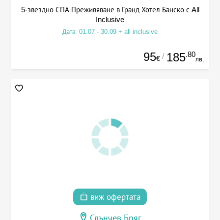
5-звездно СПА Преживяване в Гранд Хотел Банско с All
Inclusive
Дата: 01.07 - 30.09 + all inclusive
95
.80
185
/
€
лв.
виж офертата
Слънчев Бряг