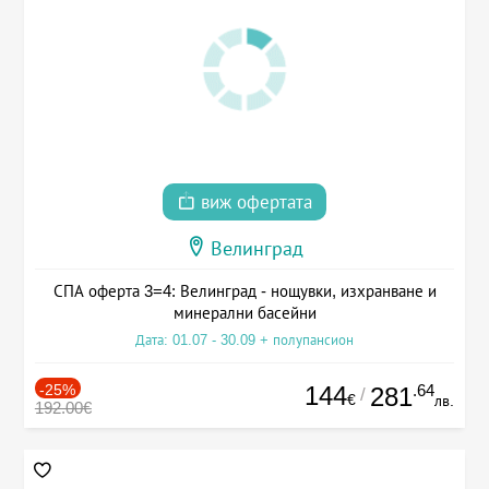
виж офертата
Велинград
СПА оферта 3=4: Велинград - нощувки, изхранване и
минерални басейни
Дата: 01.07 - 30.09 + полупансион
-25%
144
.64
281
/
€
лв.
192.00€