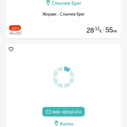
Слънчев Бряг
Жерави - Слънчев бряг
-20%
.12
55
28
/
лв.
€
35.28€
виж офертата
Китен