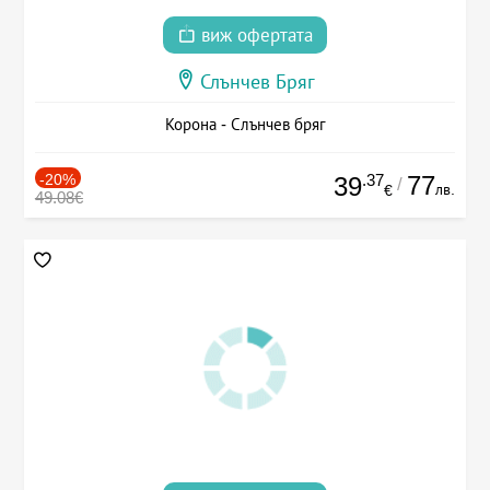
виж офертата
Слънчев Бряг
Корона - Слънчев бряг
-20%
.37
77
39
/
лв.
€
49.08€