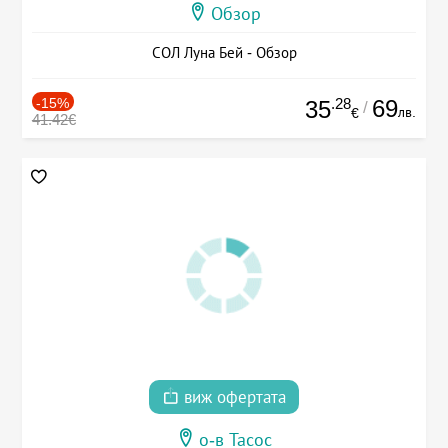
Обзор
СОЛ Луна Бей - Обзор
-15%
.28
69
35
/
лв.
€
41.42€
виж офертата
о-в Тасос