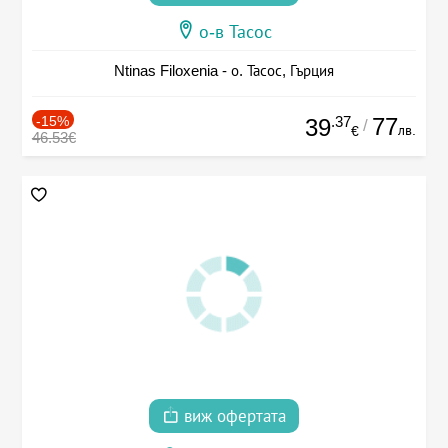
о-в Тасос
Ntinas Filoxenia - о. Тасос, Гърция
-15%
.37
77
39
/
лв.
€
46.53€
виж офертата