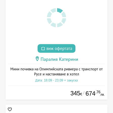
виж офертата
Паралия Катерини
Мини почивка на Олимпийската ривиера с транспорт от
Русе и настаняване в хотел
Дата: 18.09 - 23.09 + закуска
345
.76
674
/
€
лв.