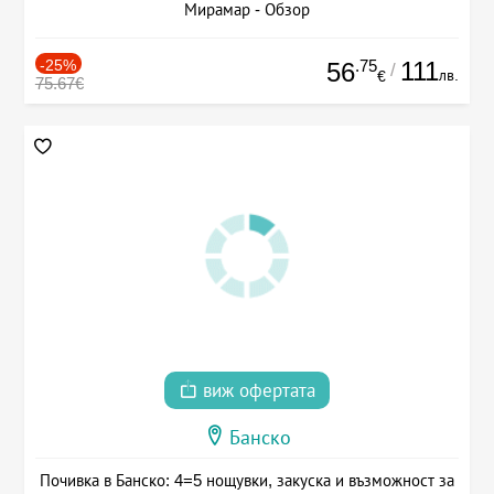
Мирамар - Обзор
-25%
.75
111
56
/
лв.
€
75.67€
виж офертата
Банско
Почивка в Банско: 4=5 нощувки, закуска и възможност за