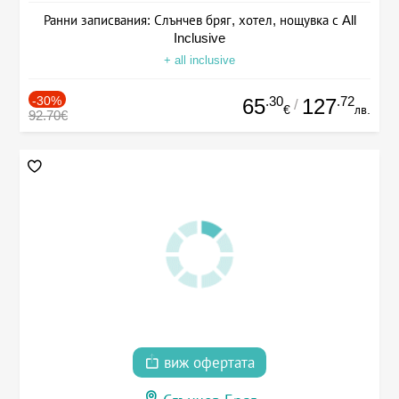
Ранни записвания: Слънчев бряг, хотел, нощувка с All
Inclusive
+ all inclusive
-30%
.30
.72
65
127
/
€
лв.
92.70€
виж офертата