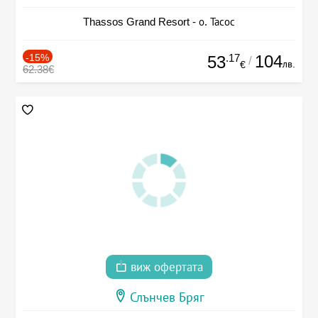
Thassos Grand Resort - о. Тасос
-15%
.17
104
53
/
лв.
€
62.38€
виж офертата
Слънчев Бряг