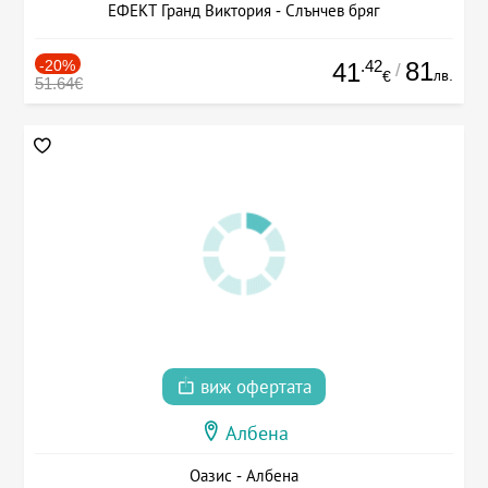
ЕФЕКТ Гранд Виктория - Слънчев бряг
-20%
.42
81
41
/
лв.
€
51.64€
виж офертата
Албена
Оазис - Албена