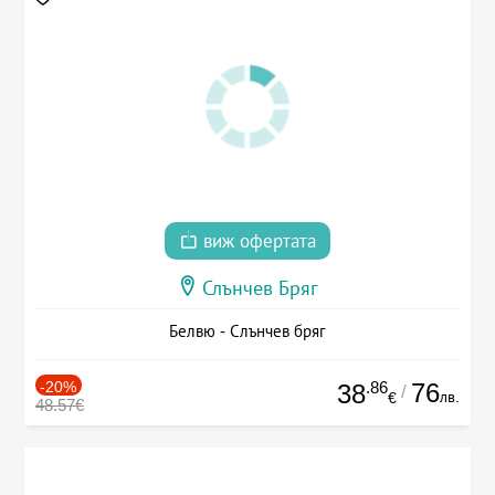
виж офертата
Слънчев Бряг
Белвю - Слънчев бряг
-20%
.86
76
38
/
лв.
€
48.57€