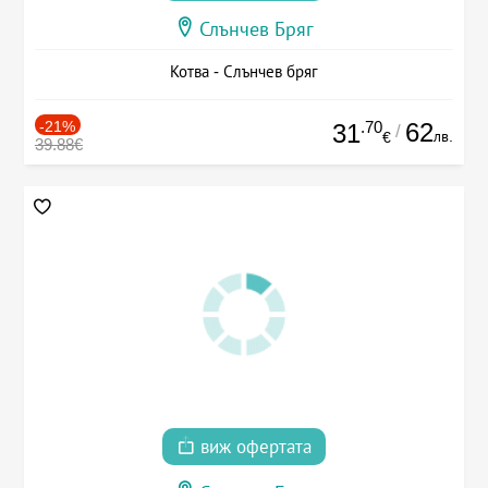
Слънчев Бряг
Котва - Слънчев бряг
-21%
.70
62
31
/
лв.
€
39.88€
виж офертата