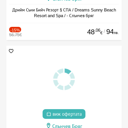
Дрийм Съни Бийч Резорт § СПА / Dreams Sunny Beach
Resort and Spa / - Слънчев бряг
-15%
.06
94
48
/
лв.
€
56.75€
виж офертата
Слънчев Бряг