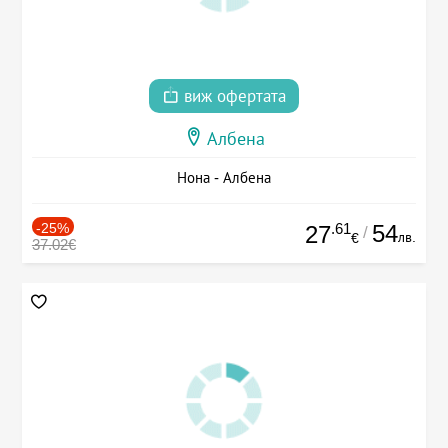
виж офертата
Албена
Нона - Албена
-25%
.61
54
27
/
лв.
€
37.02€