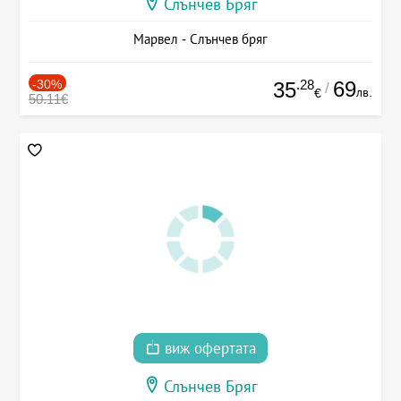
Слънчев Бряг
Марвел - Слънчев бряг
-30%
.28
69
35
/
лв.
€
50.11€
виж офертата
Слънчев Бряг