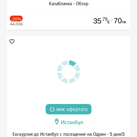
Казабланка - Обзор
-20%
.79
70
35
/
лв.
€
44.99€
виж офертата
Истанбул
Екскурзия до Истанбул с посещение на Одрин - 5 дни/3