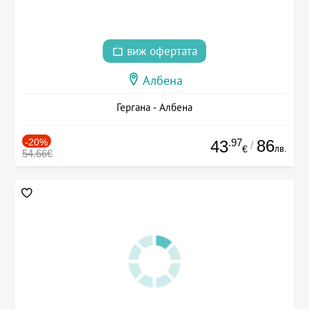
виж офертата
Албена
Гергана - Албена
-20%
.97
86
43
/
лв.
€
54.66€