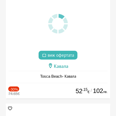
виж офертата
Кавала
Tosca Beach- Кавала
-30%
.15
102
52
/
лв.
€
74.65€