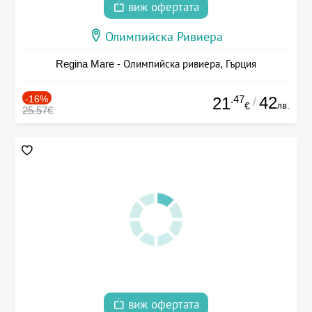
виж офертата
Олимпийска Ривиера
Regina Mare - Олимпийска ривиера, Гърция
-16%
.47
42
21
/
лв.
€
25.57€
виж офертата