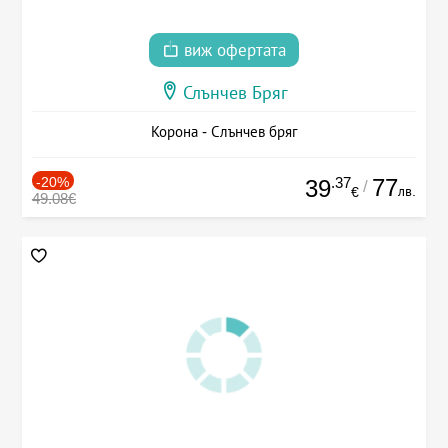
виж офертата
Слънчев Бряг
Корона - Слънчев бряг
-20%
.37
77
39
/
лв.
€
49.08€