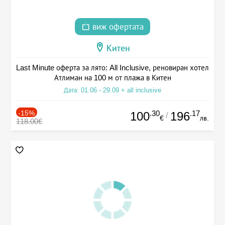
виж офертата
Китен
Last Minute оферта за лято: All Inclusive, реновиран хотел
Атлиман на 100 м от плажа в Китен
Дата: 01.06 - 29.09 + all inclusive
-15%
.30
.17
100
196
/
€
лв.
118.00€