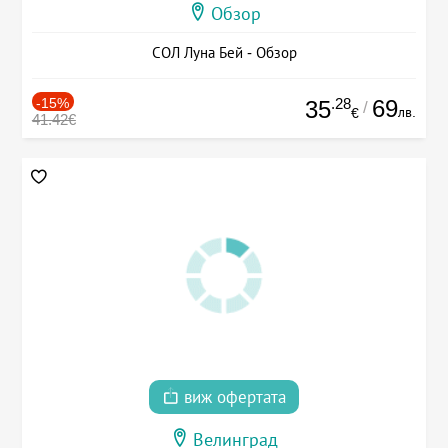
Обзор
СОЛ Луна Бей - Обзор
-15%
.28
69
35
/
лв.
€
41.42€
виж офертата
Велинград