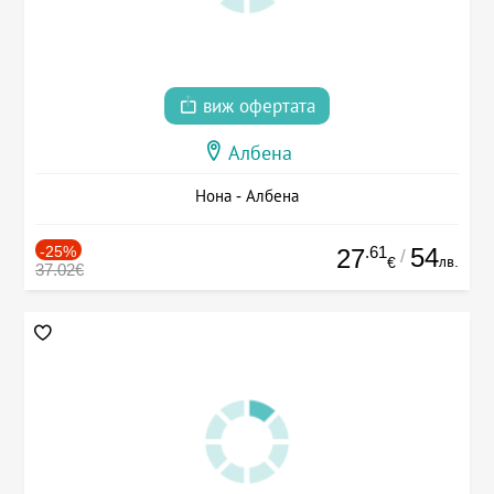
виж офертата
Албена
Нона - Албена
-25%
.61
54
27
/
лв.
€
37.02€