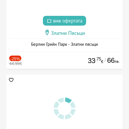
виж офертата
Златни Пясъци
Берлин Грийн Парк - Златни пясъци
-25%
.75
66
33
/
лв.
€
44.99€