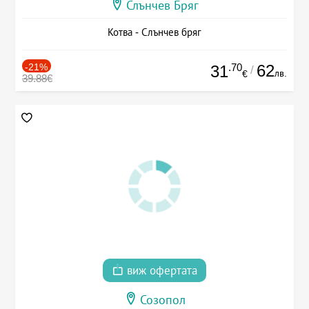
Слънчев Бряг
Котва - Слънчев бряг
-21%
.70
62
31
/
лв.
€
39.88€
виж офертата
Созопол