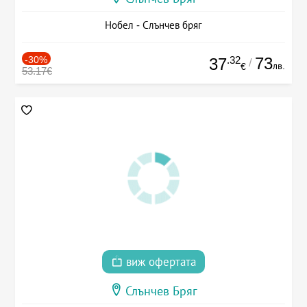
Нобел - Слънчев бряг
-30%
.32
73
37
/
лв.
€
53.17€
виж офертата
Слънчев Бряг