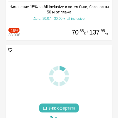
Намаление 15% за All Inclusive в хотел Съни, Созопол на
50 м от плажа
Дата: 30.07 - 30.09 + all inclusive
-15%
.55
.98
70
137
/
€
лв.
83.00€
виж офертата