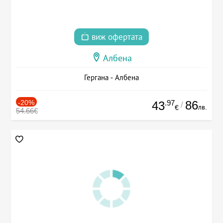
виж офертата
Албена
Гергана - Албена
-20%
.97
86
43
/
лв.
€
54.66€