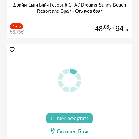
Дрийм Съни Бийч Резорт § СПА / Dreams Sunny Beach
Resort and Spa / - Слънчев бряг
-15%
.06
94
48
/
лв.
€
56.75€
виж офертата
Слънчев Бряг