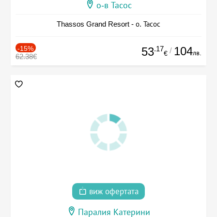
о-в Тасос
Thassos Grand Resort - о. Тасос
-15%
.17
104
53
/
лв.
€
62.38€
виж офертата
Паралия Катерини