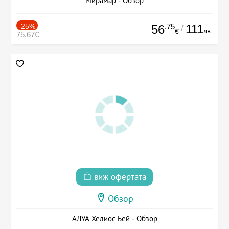
Мирамар - Обзор
-25%
.75
111
56
/
лв.
€
75.67€
виж офертата
Обзор
АЛУА Хелиос Бей - Обзор