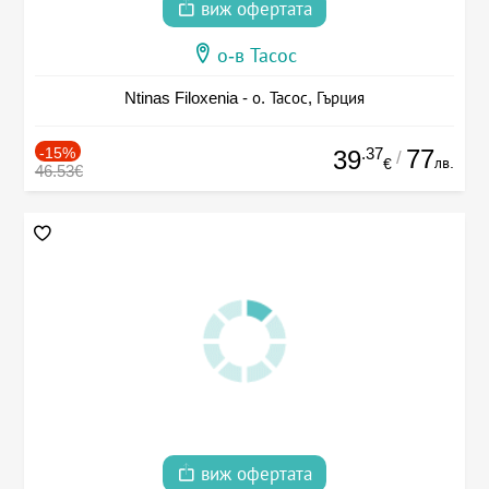
виж офертата
о-в Тасос
Ntinas Filoxenia - о. Тасос, Гърция
-15%
.37
77
39
/
лв.
€
46.53€
виж офертата