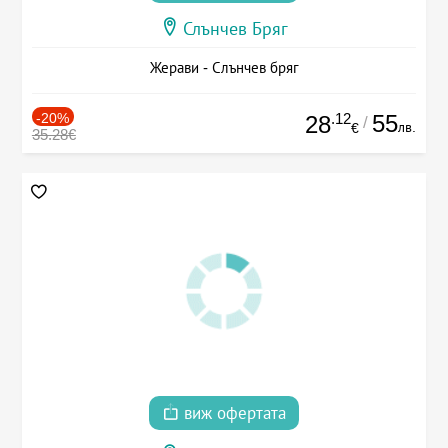
Слънчев Бряг
Жерави - Слънчев бряг
-20%
.12
55
28
/
лв.
€
35.28€
виж офертата