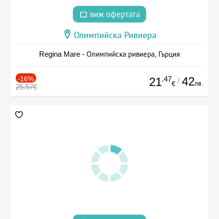
виж офертата
Олимпийска Ривиера
Regina Mare - Олимпийска ривиера, Гърция
-16%
.47
42
21
/
лв.
€
25.57€