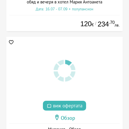
обяд и вечеря в хотел Мария Антоанета
Дата: 16.07 - 07.09 + полупансион
120
.70
234
/
€
лв.
виж офертата
Обзор