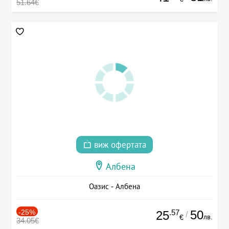
51.64€
виж офертата
Албена
Оазис - Албена
-25%
.57
50
25
/
лв.
€
34.05€