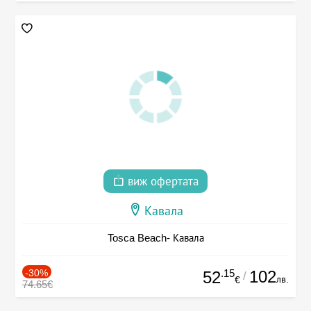
виж офертата
Кавала
Tosca Beach- Кавала
-30%
.15
102
52
/
лв.
€
74.65€