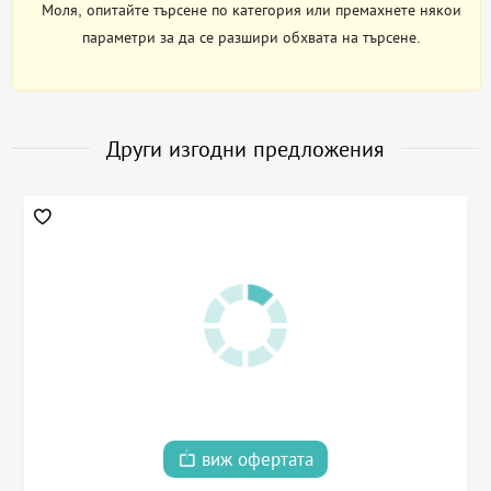
Моля, опитайте търсене по категория или премахнете някои
параметри за да се разшири обхвата на търсене.
Други изгодни предложения
виж офертата