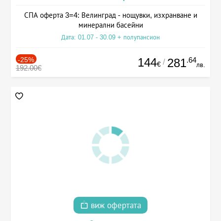
СПА оферта 3=4: Велинград - нощувки, изхранване и
минерални басейни
Дата: 01.07 - 30.09 + полупансион
-25%
144
.64
281
/
€
лв.
192.00€
виж офертата