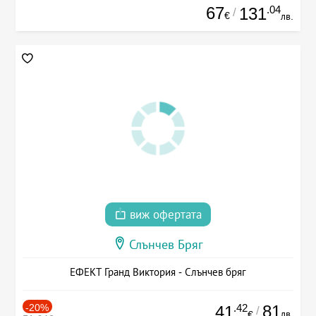
67
.04
131
/
€
лв.
виж офертата
Слънчев Бряг
ЕФЕКТ Гранд Виктория - Слънчев бряг
-20%
.42
81
41
/
лв.
€