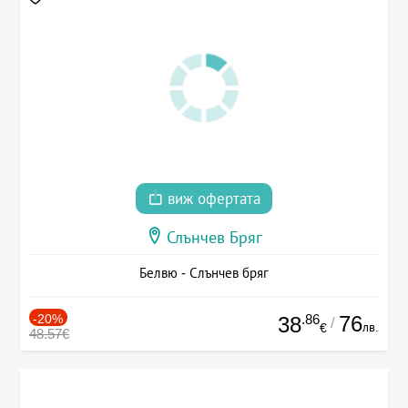
виж офертата
Слънчев Бряг
Белвю - Слънчев бряг
-20%
.86
76
38
/
лв.
€
48.57€