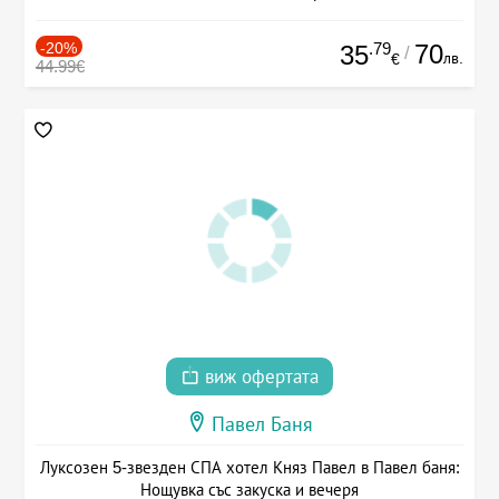
-20%
.79
70
35
/
лв.
€
44.99€
виж офертата
Павел Баня
Луксозен 5-звезден СПА хотел Княз Павел в Павел баня:
Нощувка със закуска и вечеря