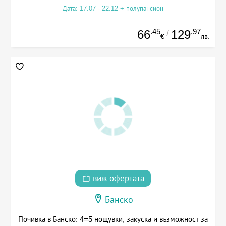
Дата: 17.07 - 22.12 + полупансион
.45
.97
66
129
/
€
лв.
виж офертата
Банско
Почивка в Банско: 4=5 нощувки, закуска и възможност за