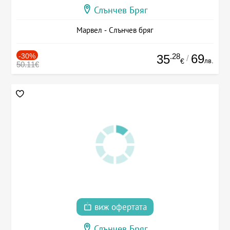
Слънчев Бряг
Марвел - Слънчев бряг
-30%
.28
69
35
/
лв.
€
50.11€
виж офертата
Слънчев Бряг