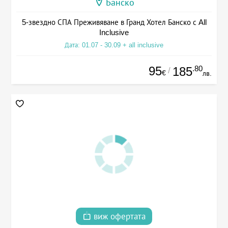
Банско
5-звездно СПА Преживяване в Гранд Хотел Банско с All
Inclusive
Дата: 01.07 - 30.09 + all inclusive
95
.80
185
/
€
лв.
виж офертата