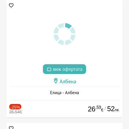
виж офертата
Албена
Елица - Албена
-25%
.59
52
26
/
лв.
€
35.54€