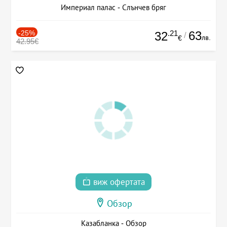
Империал палас - Слънчев бряг
-25%
.21
63
32
/
лв.
€
42.95€
виж офертата
Обзор
Казабланка - Обзор