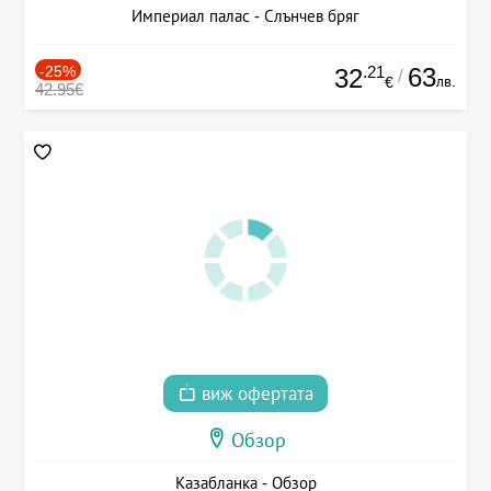
Империал палас - Слънчев бряг
-25%
.21
63
32
/
лв.
€
42.95€
виж офертата
Обзор
Казабланка - Обзор