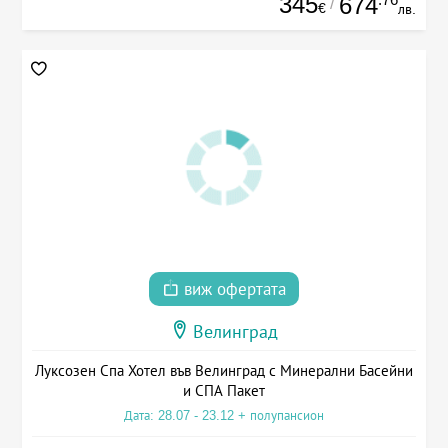
345
674
/
€
лв.
виж офертата
Велинград
Луксозен Спа Хотел във Велинград с Минерални Басейни
и СПА Пакет
Дата: 28.07 - 23.12 + полупансион