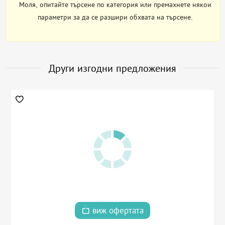
Моля, опитайте търсене по категория или премахнете някои
параметри за да се разшири обхвата на търсене.
Други изгодни предложения
виж офертата