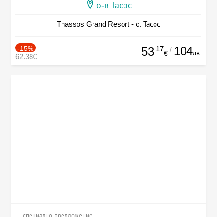
о-в Тасос
Thassos Grand Resort - о. Тасос
-15%
.17
104
53
/
лв.
€
62.38€
специално предложение