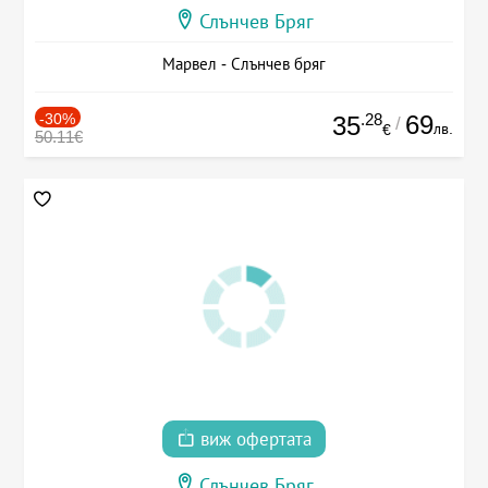
Слънчев Бряг
Марвел - Слънчев бряг
-30%
.28
69
35
/
лв.
€
50.11€
виж офертата
Слънчев Бряг