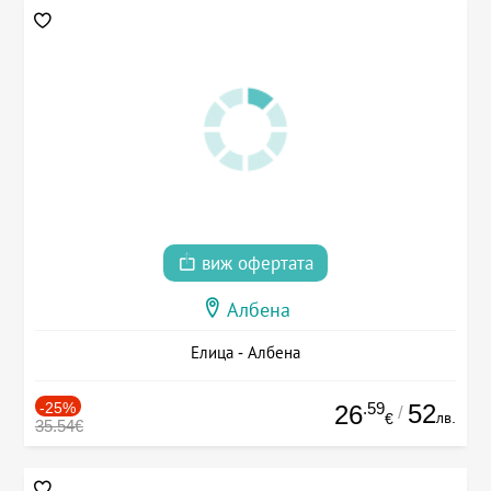
виж офертата
Албена
Елица - Албена
-25%
.59
52
26
/
лв.
€
35.54€