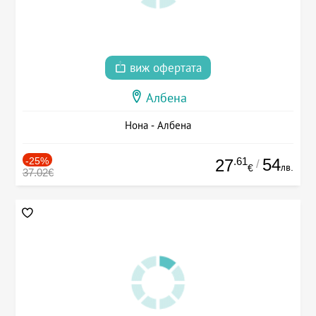
виж офертата
Албена
Нона - Албена
-25%
.61
54
27
/
лв.
€
37.02€