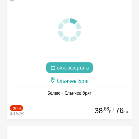
виж офертата
Слънчев Бряг
Белвю - Слънчев бряг
-20%
.86
76
38
/
лв.
€
48.57€