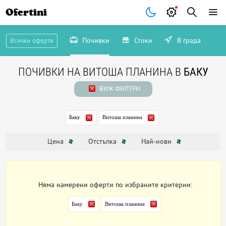
Ofertini
Почивки
Стоки
В града
Всички оферти
ПОЧИВКИ НА ВИТОША ПЛАНИНА В
БАКУ
ВИЖ ФИЛТРИ
Баку
Витоша планина
Цена
Отстъпка
Най-нови
Няма намерени оферти по избраните критерии:
Баку
Витоша планина