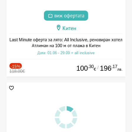
виж офертата
Китен
Last Minute оферта за лято: All Inclusive, реновиран хотел
Атлиман на 100 м от плажа в Китен
Дата: 01.06 - 29.09 + all inclusive
-15%
.30
.17
100
196
/
€
лв.
118.00€