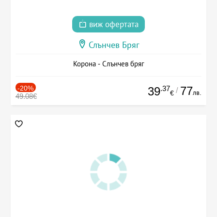
виж офертата
Слънчев Бряг
Корона - Слънчев бряг
-20%
.37
77
39
/
лв.
€
49.08€