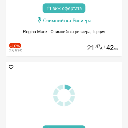
виж офертата
Олимпийска Ривиера
Regina Mare - Олимпийска ривиера, Гърция
-16%
.47
42
21
/
лв.
€
25.57€