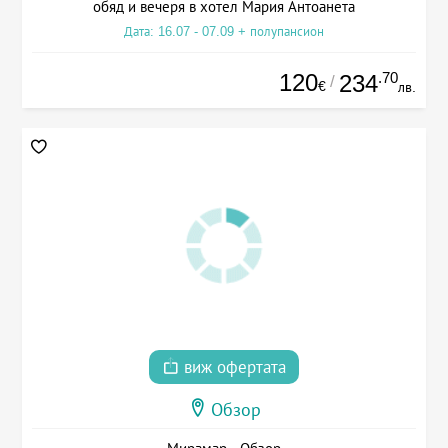
обяд и вечеря в хотел Мария Антоанета
Дата: 16.07 - 07.09 + полупансион
120
.70
234
/
€
лв.
виж офертата
Обзор