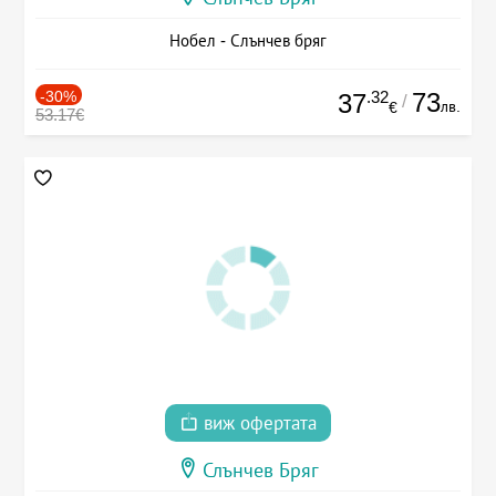
Нобел - Слънчев бряг
-30%
.32
73
37
/
лв.
€
53.17€
виж офертата
Слънчев Бряг