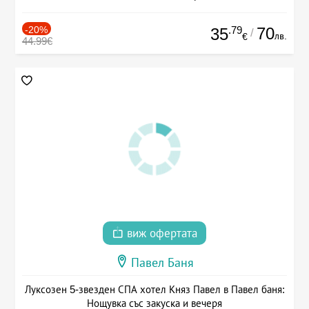
-20%
.79
70
35
/
лв.
€
44.99€
виж офертата
Павел Баня
Луксозен 5-звезден СПА хотел Княз Павел в Павел баня:
Нощувка със закуска и вечеря