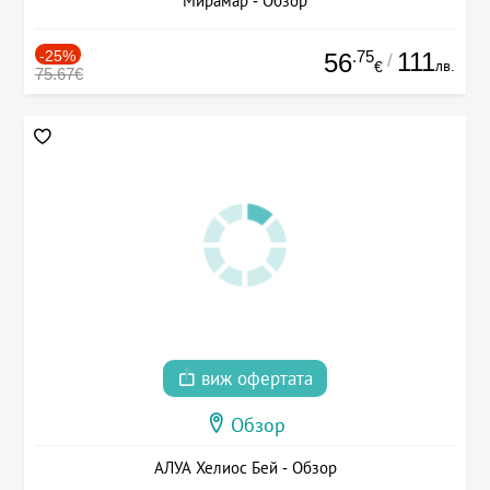
Мирамар - Обзор
-25%
.75
111
56
/
лв.
€
75.67€
виж офертата
Обзор
АЛУА Хелиос Бей - Обзор