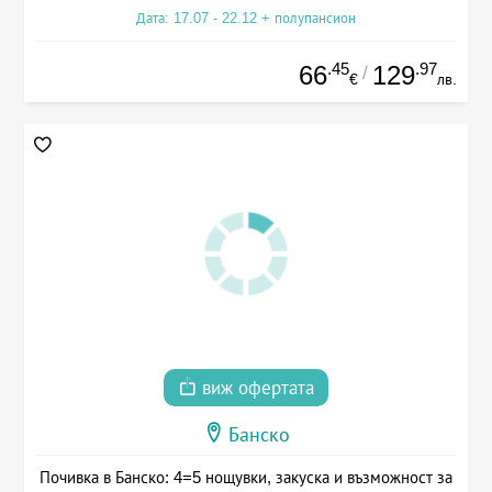
Дата: 17.07 - 22.12 + полупансион
.45
.97
66
129
/
€
лв.
виж офертата
Банско
Почивка в Банско: 4=5 нощувки, закуска и възможност за