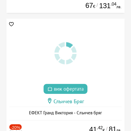
67
.04
131
/
€
лв.
виж офертата
Слънчев Бряг
ЕФЕКТ Гранд Виктория - Слънчев бряг
-20%
.42
81
41
/
лв.
€