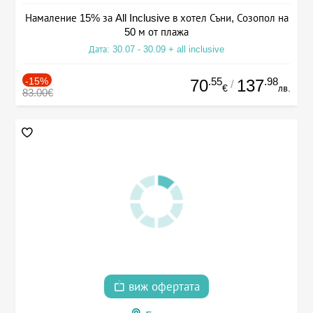
Намаление 15% за All Inclusive в хотел Съни, Созопол на
50 м от плажа
Дата: 30.07 - 30.09 + all inclusive
-15%
.55
.98
70
137
/
€
лв.
83.00€
виж офертата