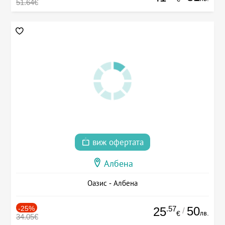
51.64€
виж офертата
Албена
Оазис - Албена
-25%
.57
50
25
/
лв.
€
34.05€