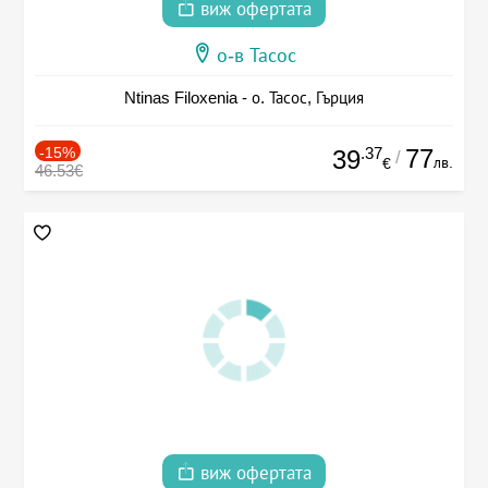
виж офертата
о-в Тасос
Ntinas Filoxenia - о. Тасос, Гърция
-15%
.37
77
39
/
лв.
€
46.53€
виж офертата