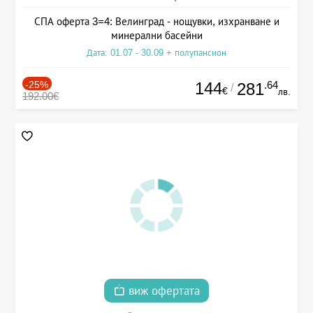
СПА оферта 3=4: Велинград - нощувки, изхранване и
минерални басейни
Дата: 01.07 - 30.09 + полупансион
-25%
144
.64
281
/
€
лв.
192.00€
виж офертата