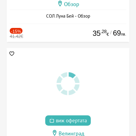
Обзор
СОЛ Луна Бей - Обзор
-15%
.28
69
35
/
лв.
€
41.42€
виж офертата
Велинград