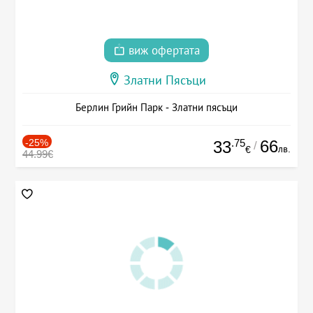
виж офертата
Златни Пясъци
Берлин Грийн Парк - Златни пясъци
-25%
.75
66
33
/
лв.
€
44.99€