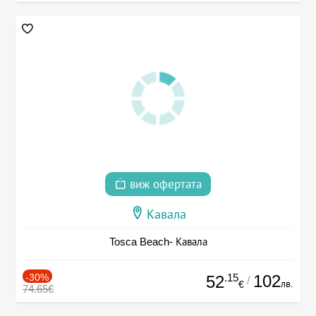
виж офертата
Кавала
Tosca Beach- Кавала
-30%
.15
102
52
/
лв.
€
74.65€