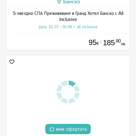
Банско
5-звездно СПА Преживяване в Гранд Хотел Банско с All
Inclusive
Дата: 01.07 - 30.09 + all inclusive
95
.80
185
/
€
лв.
виж офертата