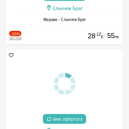
Слънчев Бряг
Жерави - Слънчев бряг
-20%
.12
55
28
/
лв.
€
35.28€
виж офертата