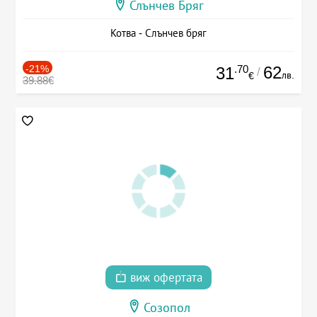
Слънчев Бряг
Котва - Слънчев бряг
-21%
.70
62
31
/
лв.
€
39.88€
виж офертата
Созопол