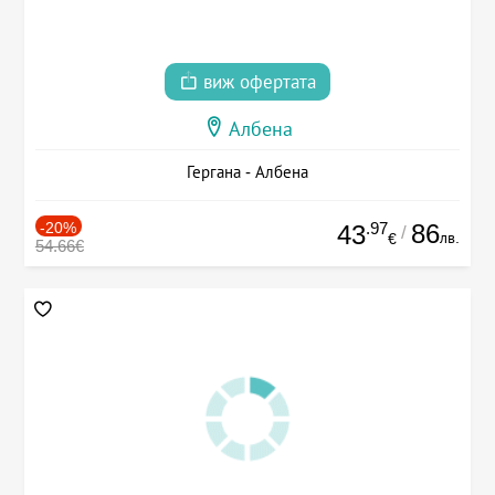
виж офертата
Албена
Гергана - Албена
-20%
.97
86
43
/
лв.
€
54.66€