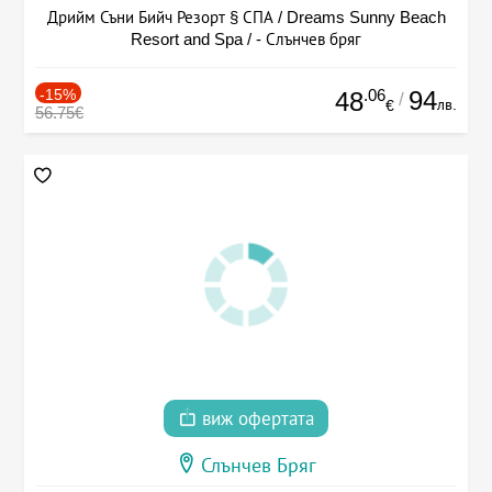
Дрийм Съни Бийч Резорт § СПА / Dreams Sunny Beach
Resort and Spa / - Слънчев бряг
-15%
.06
94
48
/
лв.
€
56.75€
виж офертата
Слънчев Бряг