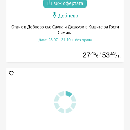
виж офертата
Дебнево
Отдих в Дебнево със Сауна и Джакузи в Къщите за Гости
Симида
Дата: 23.07 - 31.10 + без храна
.45
.69
27
53
/
€
лв.