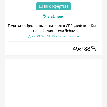
виж офертата
Дебнево
Почивка до Троян с пълен пансион и СПА удобства в Къщи
за гости Симида, село Дебнево
Дата: 23.07 - 31.10 + пълен пансион
45
.01
88
/
€
лв.