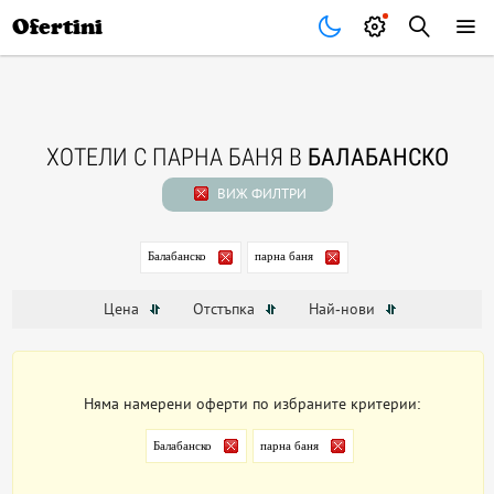
Почивки
Стоки
В града
Всички оферти
Ofertini
ХОТЕЛИ С ПАРНА БАНЯ В
БАЛАБАНСКО
ВИЖ ФИЛТРИ
Балабанско
парна баня
Цена
Отстъпка
Най-нови
Няма намерени оферти по избраните критерии:
Балабанско
парна баня