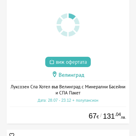
виж офертата
Велинград
Луксозен Спа Хотел във Велинград с Минерални Басейни
и СПА Пакет
Дата: 28.07 - 23.12 + полупансион
67
.04
131
/
€
лв.