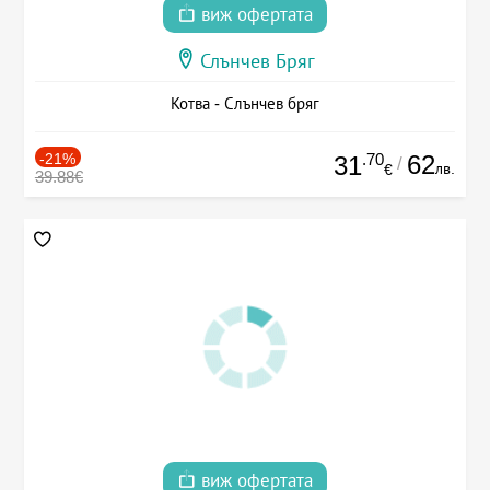
виж офертата
Слънчев Бряг
Котва - Слънчев бряг
-21%
.70
62
31
/
лв.
€
39.88€
виж офертата