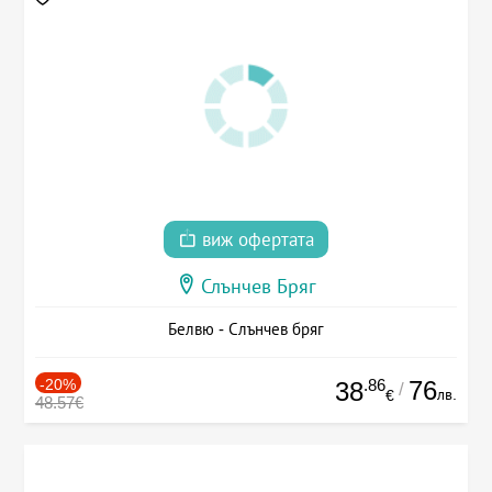
виж офертата
Слънчев Бряг
Белвю - Слънчев бряг
-20%
.86
76
38
/
лв.
€
48.57€