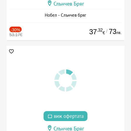
Слънчев Бряг
Нобел - Слънчев бряг
-30%
.32
73
37
/
лв.
€
53.17€
виж офертата
Слънчев Бряг