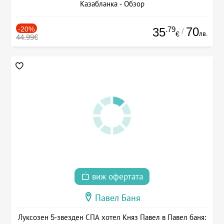
Казабланка - Обзор
-20%
.79
70
35
/
лв.
€
44.99€
виж офертата
Павел Баня
Луксозен 5-звезден СПА хотел Княз Павел в Павел баня: