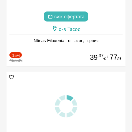
виж офертата
о-в Тасос
Ntinas Filoxenia - о. Тасос, Гърция
-15%
.37
77
39
/
лв.
€
46.53€