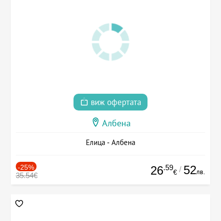
виж офертата
Албена
Елица - Албена
-25%
.59
52
26
/
лв.
€
35.54€