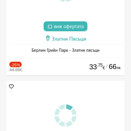
виж офертата
Златни Пясъци
Берлин Грийн Парк - Златни пясъци
-25%
.75
66
33
/
лв.
€
44.99€