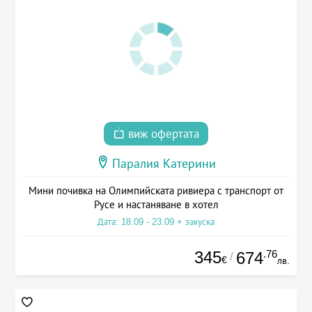
виж офертата
Паралия Катерини
Мини почивка на Олимпийската ривиера с транспорт от
Русе и настаняване в хотел
Дата: 18.09 - 23.09 + закуска
345
.76
674
/
€
лв.