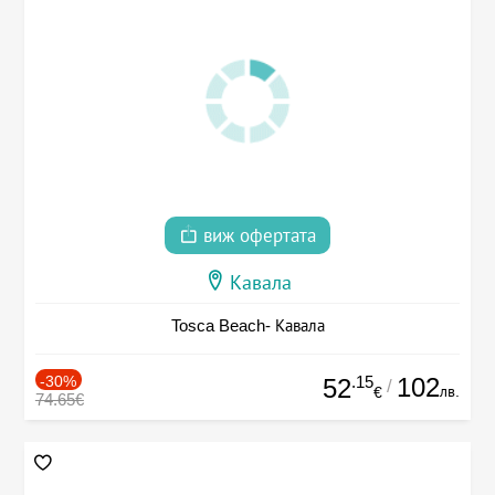
виж офертата
Кавала
Tosca Beach- Кавала
-30%
.15
102
52
/
лв.
€
74.65€