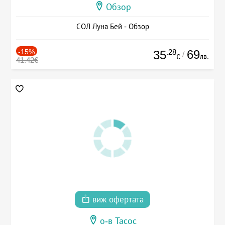
Обзор
СОЛ Луна Бей - Обзор
-15%
.28
69
35
/
лв.
€
41.42€
виж офертата
о-в Тасос