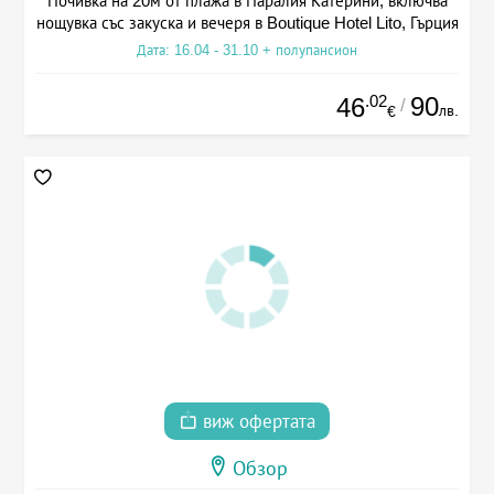
Почивка на 20м от плажа в Паралия Катерини, включва
нощувка със закуска и вечеря в Boutique Hotel Lito, Гърция
Дата: 16.04 - 31.10 + полупансион
.02
90
46
/
лв.
€
виж офертата
Обзор