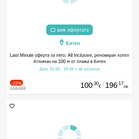
виж офертата
Китен
Last Minute оферта за лято: All Inclusive, реновиран хотел
Атлиман на 100 м от плажа в Китен
Дата: 01.06 - 29.09 + all inclusive
-15%
.30
.17
100
196
/
€
лв.
118.00€