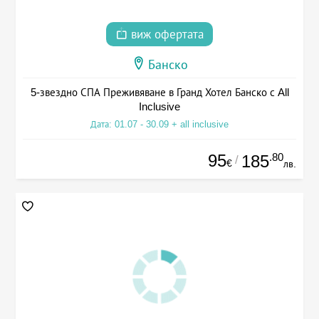
виж офертата
Банско
5-звездно СПА Преживяване в Гранд Хотел Банско с All
Inclusive
Дата: 01.07 - 30.09 + all inclusive
95
.80
185
/
€
лв.