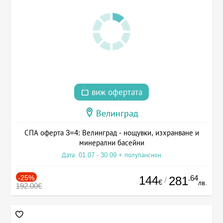
виж офертата
Велинград
СПА оферта 3=4: Велинград - нощувки, изхранване и
минерални басейни
Дата: 01.07 - 30.09 + полупансион
-25%
144
.64
281
/
€
лв.
192.00€