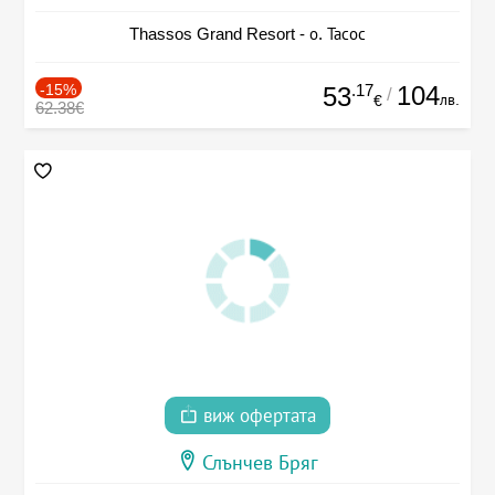
Thassos Grand Resort - о. Тасос
-15%
.17
104
53
/
лв.
€
62.38€
виж офертата
Слънчев Бряг