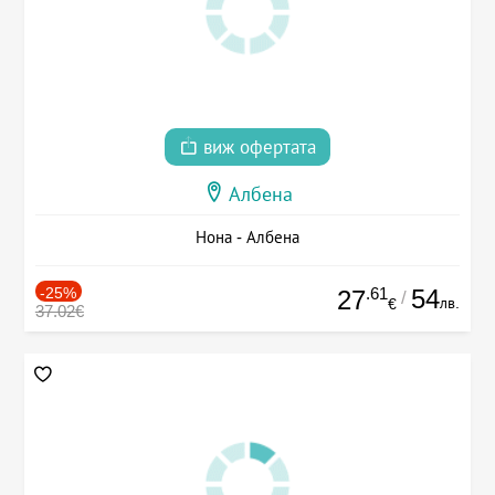
виж офертата
Албена
Нона - Албена
-25%
.61
54
27
/
лв.
€
37.02€