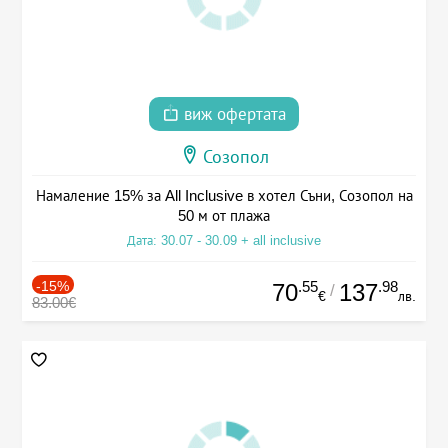
виж офертата
Созопол
Намаление 15% за All Inclusive в хотел Съни, Созопол на
50 м от плажа
Дата: 30.07 - 30.09 + all inclusive
-15%
.55
.98
70
137
/
€
лв.
83.00€