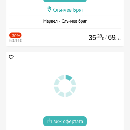
Слънчев Бряг
Марвел - Слънчев бряг
-30%
.28
69
35
/
лв.
€
50.11€
виж офертата