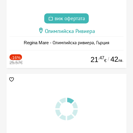
виж офертата
Олимпийска Ривиера
Regina Mare - Олимпийска ривиера, Гърция
-16%
.47
42
21
/
лв.
€
25.57€