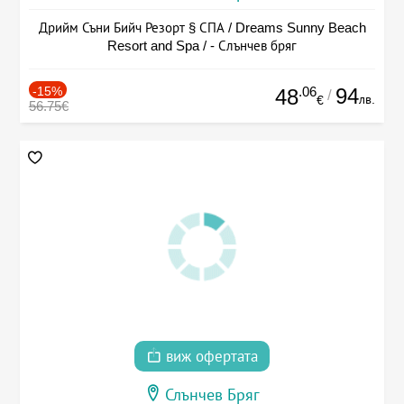
Дрийм Съни Бийч Резорт § СПА / Dreams Sunny Beach
Resort and Spa / - Слънчев бряг
-15%
.06
94
48
/
лв.
€
56.75€
виж офертата
Слънчев Бряг