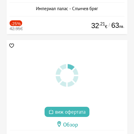
Империал палас - Слънчев бряг
-25%
.21
63
32
/
лв.
€
42.95€
виж офертата
Обзор