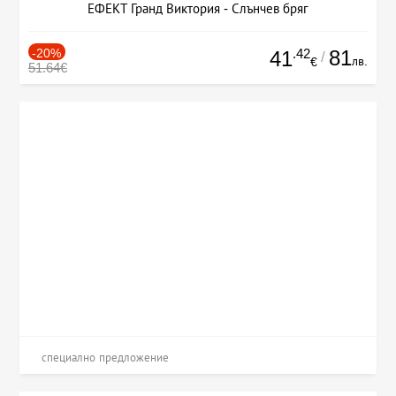
ЕФЕКТ Гранд Виктория - Слънчев бряг
-20%
.42
81
41
/
лв.
€
51.64€
специално предложение