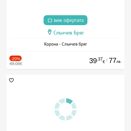
виж офертата
Слънчев Бряг
Корона - Слънчев бряг
-20%
.37
77
39
/
лв.
€
49.08€