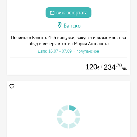
виж офертата
Банско
Почивка в Банско: 4=5 нощувки, закуска и възможност за
обяд и вечеря в хотел Мария Антоанета
Дата: 16.07 - 07.09 + полупансион
120
.70
234
/
€
лв.