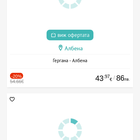
виж офертата
Албена
Гергана - Албена
-20%
.97
86
43
/
лв.
€
54.66€