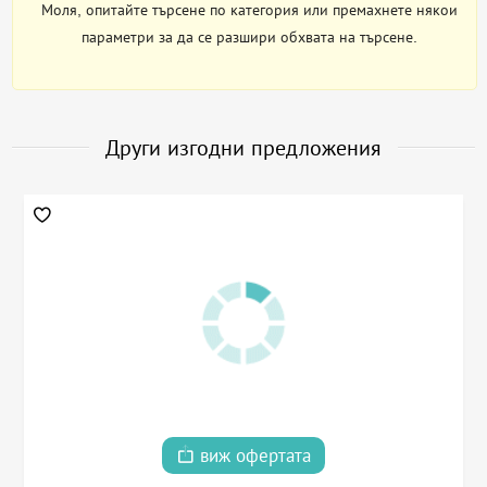
Моля, опитайте търсене по категория или премахнете някои
параметри за да се разшири обхвата на търсене.
Други изгодни предложения
виж офертата