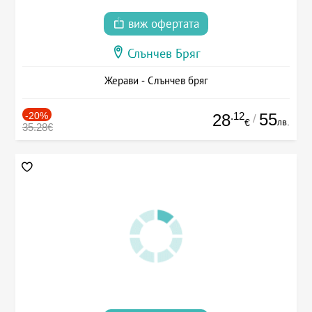
виж офертата
Слънчев Бряг
Жерави - Слънчев бряг
-20%
.12
55
28
/
лв.
€
35.28€