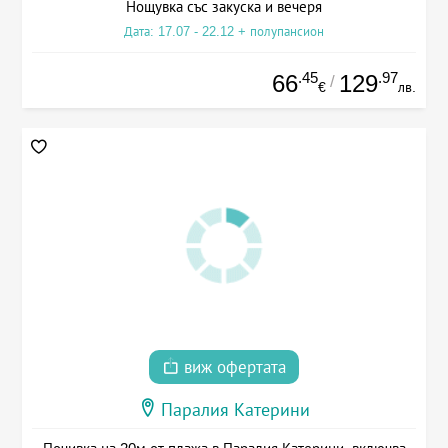
Нощувка със закуска и вечеря
Дата: 17.07 - 22.12 + полупансион
.45
.97
66
129
/
€
лв.
виж офертата
Паралия Катерини