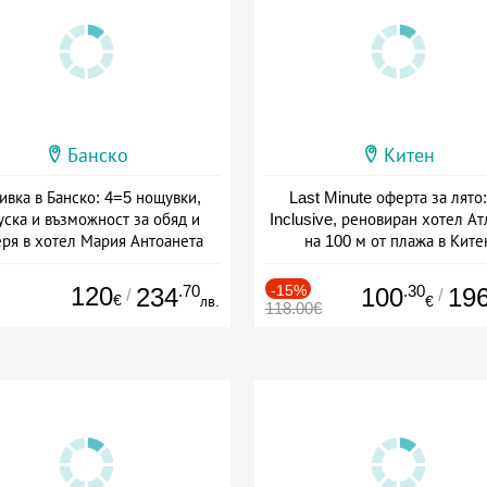
Банско
Китен
ивка в Банско: 4=5 нощувки,
Last Minute оферта за лято: 
уска и възможност за обяд и
Inclusive, реновиран хотел А
еря в хотел Мария Антоанета
на 100 м от плажа в Ките
а: 16.07 - 07.09 + полупансион
Дата: 01.06 - 29.09 + all inclus
120
.70
-15%
.30
234
100
19
/
/
€
лв.
€
118.00€