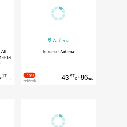
Албена
All
Гергана - Албена
тлиман
н
ive
.17
-20%
.97
86
6
43
/
лв.
лв.
€
54.66€