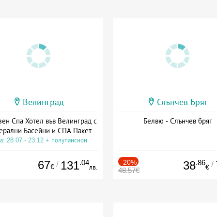
Велинград
Слънчев Бряг
зен Спа Хотел във Велинград с
Белвю - Слънчев бряг
ерални Басейни и СПА Пакет
а: 28.07 - 23.12 + полупансион
67
.04
-20%
.86
131
38
/
/
€
лв.
€
48.57€