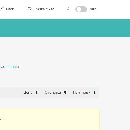
Блог
Връзка с нас
Dark
Last minute
Цена
Отстъпка
Най-нови
и: