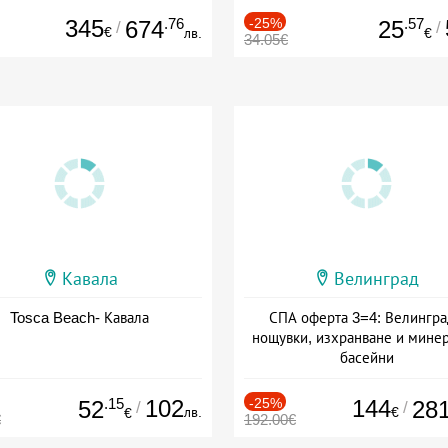
345
.76
-25%
.57
674
25
/
/
€
лв.
€
34.05€
Кавала
Велинград
Tosca Beach- Кавала
СПА оферта 3=4: Велингра
нощувки, изхранване и мине
басейни
Дата: 01.07 - 30.09 + полупан
.15
102
-25%
144
52
28
/
/
лв.
€
€
€
192.00€