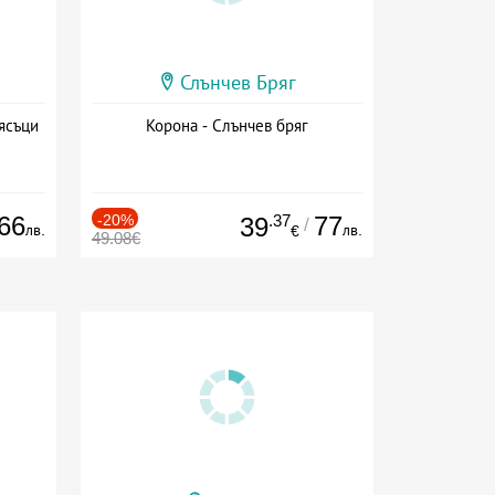
Слънчев Бряг
ясъци
Корона - Слънчев бряг
66
-20%
.37
77
39
/
лв.
лв.
€
49.08€