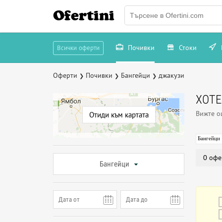
Ofertini
Почивки
Стоки
Всички оферти
Оферти
Почивки
Бангейци
джакузи
❯
❯
❯
ХОТЕ
Вижте 
Отиди към картата
Бангейци
0 офе
Бангейци