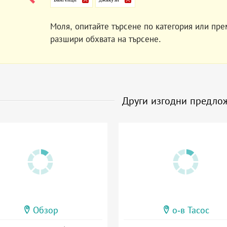
Моля, опитайте търсене по категория или пре
разшири обхвата на търсене.
Други изгодни предло
Обзор
о-в Тасос