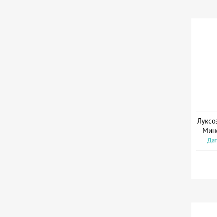
Луксо
Мин
Дат