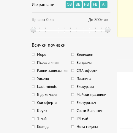
Изхранване
OB
BB
HB
FB
AI
Цена от 0 лв
До 300+ лв
Всички почивки
Море
Великден
Първа линия
За двама
Ранни записвания
СПА оферти
Уикенд
Планина
Last minute
Екскурзии
8 декември
Майски празници
Ски оферти
Екотуризъм
Круиз
Свети Валентин
1 май
24 май
Коледа
Нова година