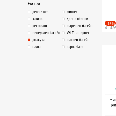
Екстри
детски кът
фитнес
казино
дом. любимци
-15%
ресторант
вътрешен басейн
41.42
минерален басейн
Wi-Fi интернет
джакузи
външен басейн
сауна
парна баня
Мин
ри