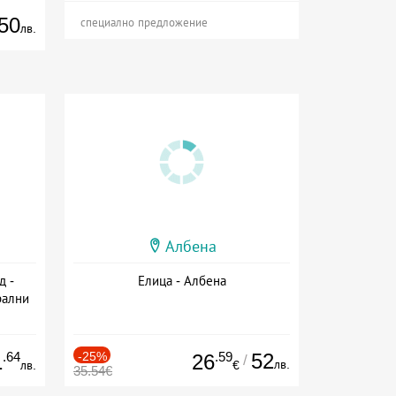
50
специално предложение
лв.
Албена
д -
Елица - Албена
рални
сион
.64
-25%
.59
52
1
26
/
лв.
лв.
€
35.54€