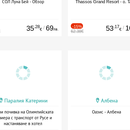
СОЛ Луна Бей - Обзор
Thassos Grand Resort - о. Т
.28
69
-15%
.17
1
35
53
/
/
лв.
€
€
€
62.38€
Паралия Катерини
Албена
и почивка на Олимпийската
Оазис - Албена
виера с транспорт от Русе и
настаняване в хотел
Дата: 18.09 - 23.09 + закуска