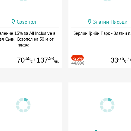
Созопол
Златни Пясъци
ление 15% за All Inclusive в
Берлин Грийн Парк - Златни п
ел Съни, Созопол на 50 м от
плажа
а: 30.07 - 30.09 + all inclusive
.55
.98
-25%
.75
70
137
33
/
/
€
лв.
€
€
44.99€