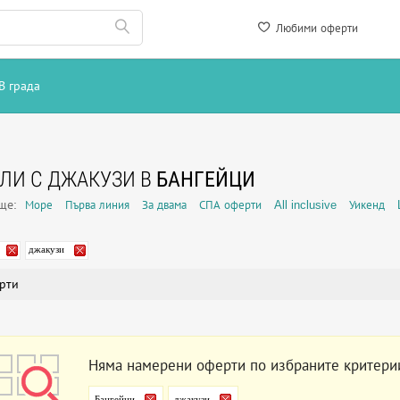
Любими оферти
В града
ЛИ С ДЖАКУЗИ В
БАНГЕЙЦИ
още:
Море
Първа линия
За двама
СПА оферти
All inclusive
Уикенд
джакузи
рти
Няма намерени оферти по избраните критери
Бангейци
джакузи