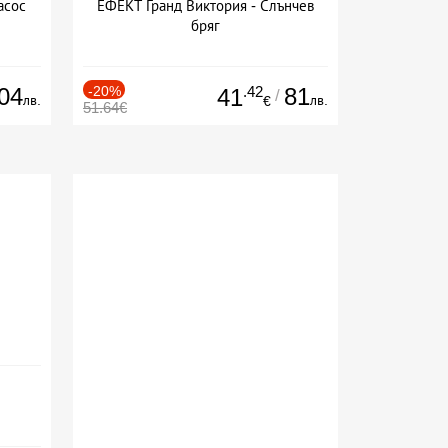
асос
ЕФЕКТ Гранд Виктория - Слънчев
бряг
04
-20%
.42
81
41
/
лв.
лв.
€
51.64€