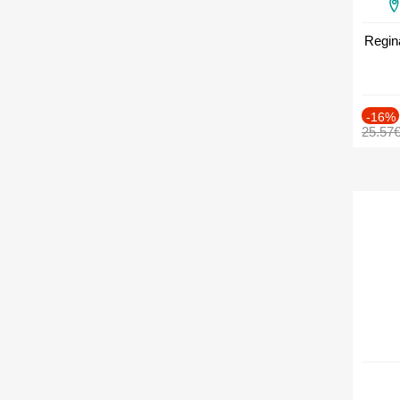
Regin
-16%
25.57