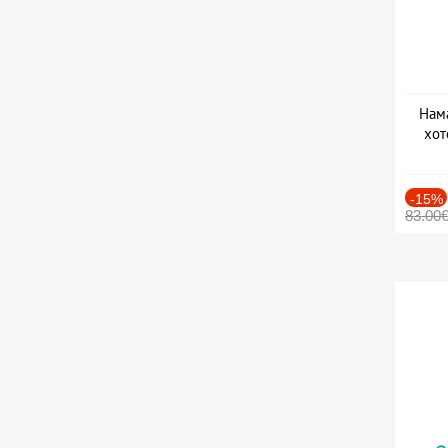
Нама
хот
Дат
-15%
83.00