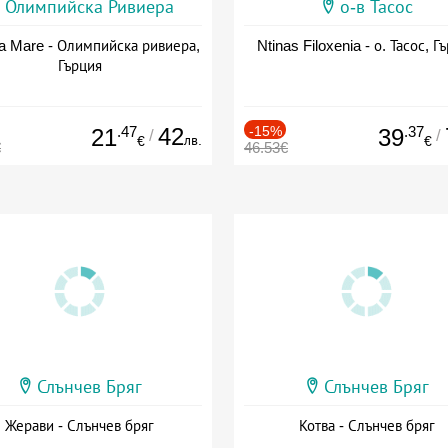
Олимпийска Ривиера
о-в Тасос
a Mare - Олимпийска ривиера,
Ntinas Filoxenia - о. Тасос, Г
Гърция
.47
42
-15%
.37
21
39
/
/
лв.
€
€
€
46.53€
Слънчев Бряг
Слънчев Бряг
Жерави - Слънчев бряг
Котва - Слънчев бряг