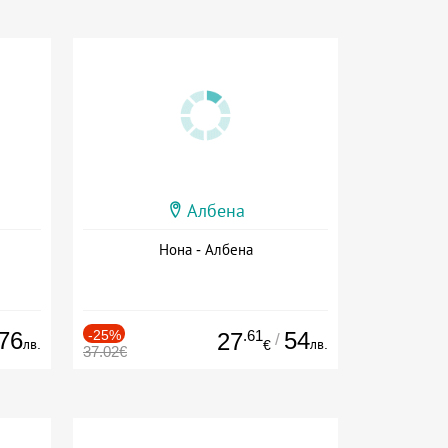
Албена
Нона - Албена
76
-25%
.61
54
27
/
лв.
лв.
€
37.02€