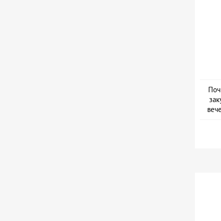
Поч
зак
веч
Дат