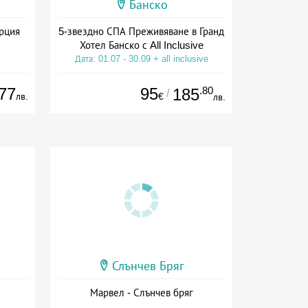
Банско
ърция
5-звездно СПА Преживяване в Гранд
Хотел Банско с All Inclusive
Дата: 01.07 - 30.09 + all inclusive
77
95
.80
185
/
лв.
€
лв.
Слънчев Бряг
Марвел - Слънчев бряг