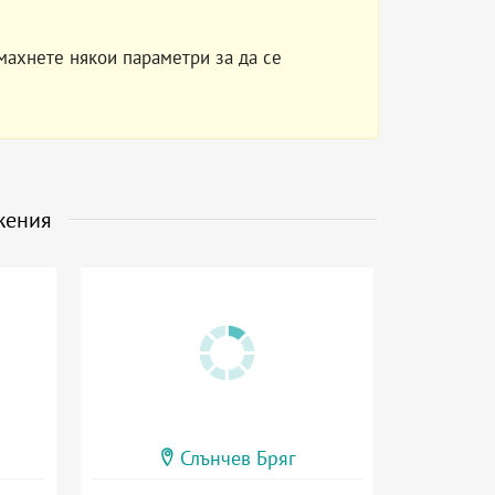
махнете някои параметри за да се
жения
Слънчев Бряг