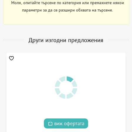
Моля, опитайте търсене по категория или премахнете някои
параметри за да се разшири обхвата на търсене.
Други изгодни предложения
виж офертата