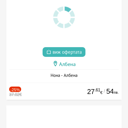
виж офертата
Албена
Нона - Албена
-25%
.61
54
27
/
лв.
€
37.02€