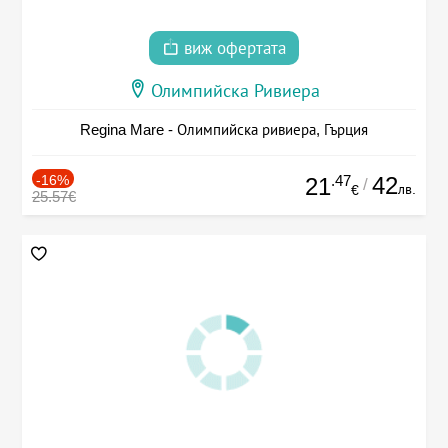
виж офертата
Олимпийска Ривиера
Regina Mare - Олимпийска ривиера, Гърция
-16%
.47
42
21
/
лв.
€
25.57€