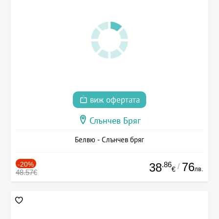
виж офертата
Слънчев Бряг
Белвю - Слънчев бряг
-20%
.86
76
38
/
лв.
€
48.57€