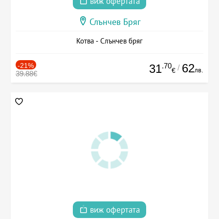
виж офертата
Слънчев Бряг
Котва - Слънчев бряг
-21%
.70
62
31
/
лв.
€
39.88€
виж офертата