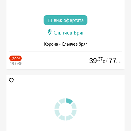
виж офертата
Слънчев Бряг
Корона - Слънчев бряг
-20%
.37
77
39
/
лв.
€
49.08€