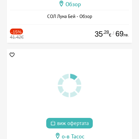
Обзор
СОЛ Луна Бей - Обзор
-15%
.28
69
35
/
лв.
€
41.42€
виж офертата
о-в Тасос