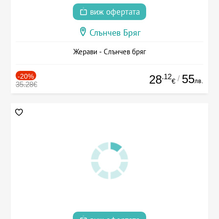
виж офертата
Слънчев Бряг
Жерави - Слънчев бряг
-20%
.12
55
28
/
лв.
€
35.28€