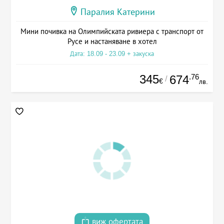
Паралия Катерини
Мини почивка на Олимпийската ривиера с транспорт от
Русе и настаняване в хотел
Дата: 18.09 - 23.09 + закуска
345
.76
674
/
€
лв.
виж офертата