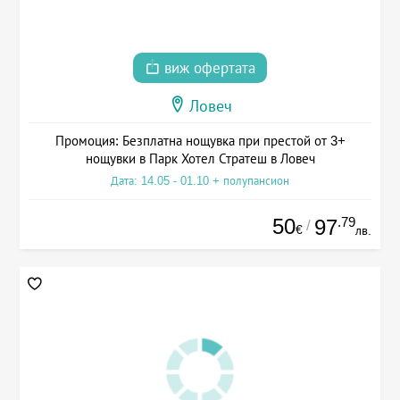
виж офертата
Ловеч
Промоция: Безплатна нощувка при престой от 3+
нощувки в Парк Хотел Стратеш в Ловеч
Дата: 14.05 - 01.10 + полупансион
50
.79
97
/
€
лв.