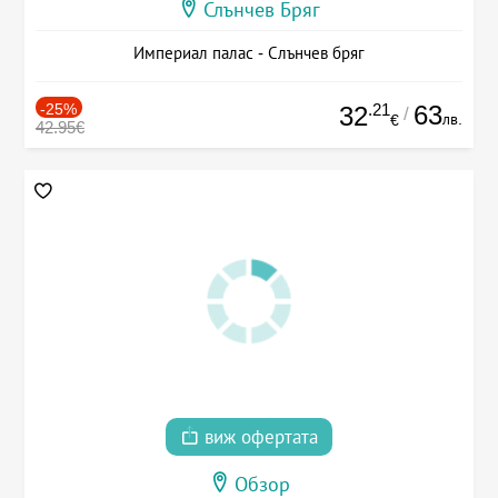
Слънчев Бряг
Империал палас - Слънчев бряг
-25%
.21
63
32
/
лв.
€
42.95€
виж офертата
Обзор