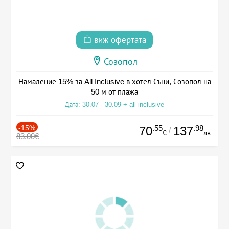
виж офертата
Созопол
Намаление 15% за All Inclusive в хотел Съни, Созопол на
50 м от плажа
Дата: 30.07 - 30.09 + all inclusive
-15%
.55
.98
70
137
/
€
лв.
83.00€