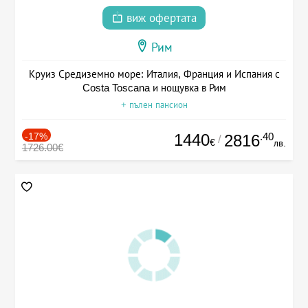
виж офертата
Рим
Круиз Средиземно море: Италия, Франция и Испания с
Costa Toscana и нощувка в Рим
+ пълен пансион
-17%
1440
.40
2816
/
€
лв.
1726.00€