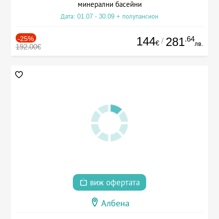
минерални басейни
Дата: 01.07 - 30.09 + полупансион
-25%
144
.64
281
/
€
лв.
192.00€
виж офертата
Албена