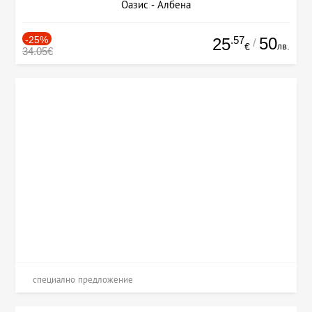
Оазис - Албена
-25%
.57
50
25
/
лв.
€
34.05€
специално предложение