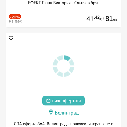
ЕФЕКТ Гранд Виктория - Слънчев бряг
-20%
.42
81
41
/
лв.
€
51.64€
виж офертата
Велинград
СПА оферта 3=4: Велинград - нощувки, изхранване и