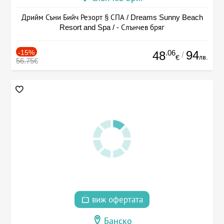
Дрийм Съни Бийч Резорт § СПА / Dreams Sunny Beach
Resort and Spa / - Слънчев бряг
-15%
.06
94
48
/
лв.
€
56.75€
виж офертата
Банско