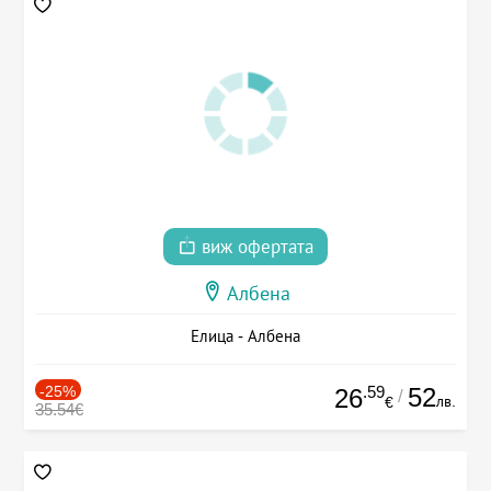
виж офертата
Албена
Елица - Албена
-25%
.59
52
26
/
лв.
€
35.54€