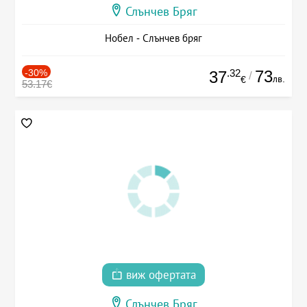
Слънчев Бряг
Нобел - Слънчев бряг
-30%
.32
73
37
/
лв.
€
53.17€
виж офертата
Слънчев Бряг