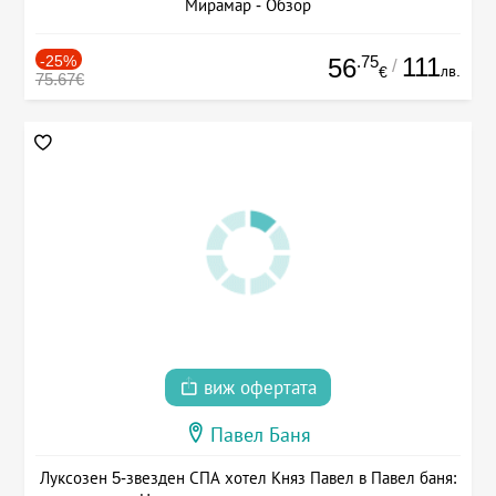
Мирамар - Обзор
-25%
.75
111
56
/
лв.
€
75.67€
виж офертата
Павел Баня
Луксозен 5-звезден СПА хотел Княз Павел в Павел баня: