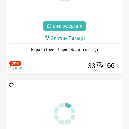
виж офертата
Златни Пясъци
Берлин Грийн Парк - Златни пясъци
-25%
.75
66
33
/
лв.
€
44.99€