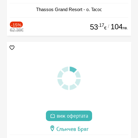
Thassos Grand Resort - о. Тасос
-15%
.17
104
53
/
лв.
€
62.38€
виж офертата
Слънчев Бряг