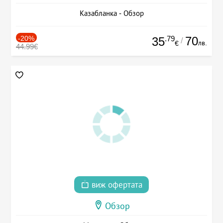
Казабланка - Обзор
-20%
.79
70
35
/
лв.
€
44.99€
виж офертата
Обзор