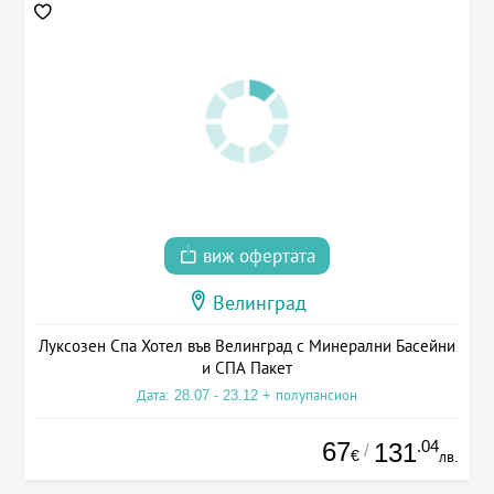
виж офертата
Велинград
Луксозен Спа Хотел във Велинград с Минерални Басейни
и СПА Пакет
Дата: 28.07 - 23.12 + полупансион
67
.04
131
/
€
лв.