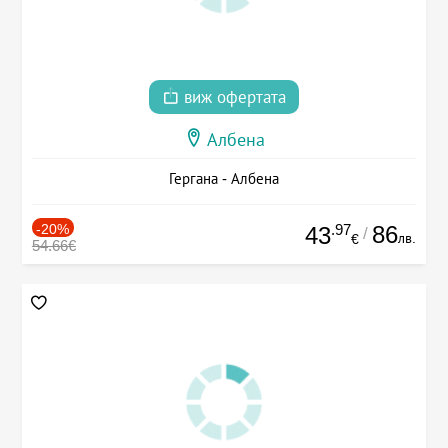
виж офертата
Албена
Гергана - Албена
-20%
.97
86
43
/
лв.
€
54.66€