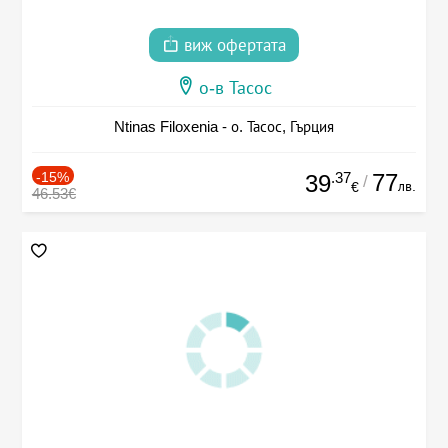
виж офертата
о-в Тасос
Ntinas Filoxenia - о. Тасос, Гърция
-15%
.37
77
39
/
лв.
€
46.53€