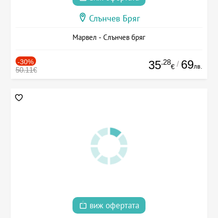
Слънчев Бряг
Марвел - Слънчев бряг
-30%
.28
69
35
/
лв.
€
50.11€
виж офертата