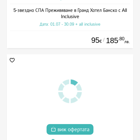
5-звездно СПА Преживяване в Гранд Хотел Банско с All
Inclusive
Дата: 01.07 - 30.09 + all inclusive
95
.80
185
/
€
лв.
виж офертата