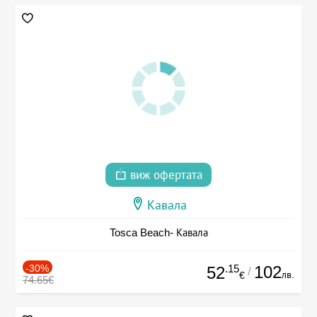
виж офертата
Кавала
Tosca Beach- Кавала
-30%
.15
102
52
/
лв.
€
74.65€