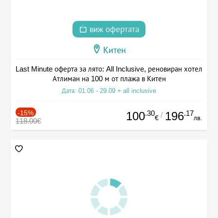
виж офертата
Китен
Last Minute оферта за лято: All Inclusive, реновиран хотел
Атлиман на 100 м от плажа в Китен
Дата: 01.06 - 29.09 + all inclusive
-15%
.30
.17
100
196
/
€
лв.
118.00€