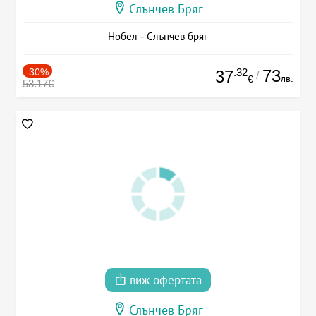
Слънчев Бряг
Нобел - Слънчев бряг
-30%
.32
73
37
/
лв.
€
53.17€
виж офертата
Слънчев Бряг