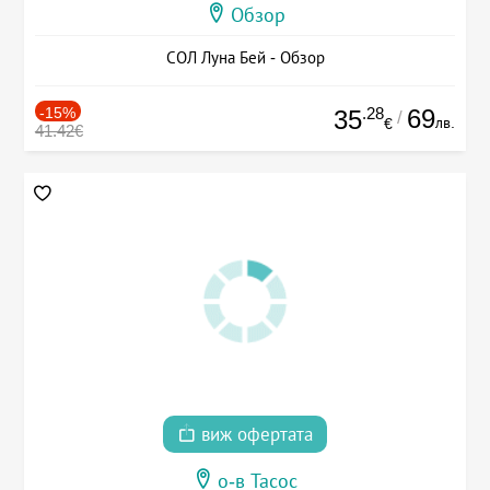
Обзор
СОЛ Луна Бей - Обзор
-15%
.28
69
35
/
лв.
€
41.42€
виж офертата
о-в Тасос