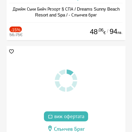
Дрийм Съни Бийч Резорт § СПА / Dreams Sunny Beach
Resort and Spa / - Слънчев бряг
-15%
.06
94
48
/
лв.
€
56.75€
виж офертата
Слънчев Бряг