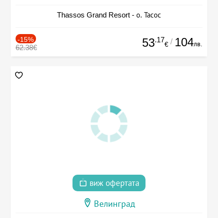
Thassos Grand Resort - о. Тасос
-15%
.17
104
53
/
лв.
€
62.38€
виж офертата
Велинград