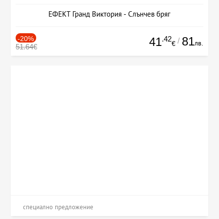
ЕФЕКТ Гранд Виктория - Слънчев бряг
-20%
.42
81
41
/
лв.
€
51.64€
специално предложение