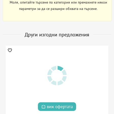
Моля, опитайте търсене по категория или премахнете някои
параметри за да се разшири обхвата на търсене.
Други изгодни предложения
виж офертата