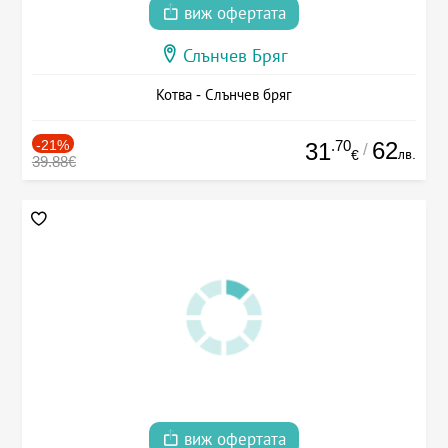
виж офертата
Слънчев Бряг
Котва - Слънчев бряг
-21%
.70
62
31
/
лв.
€
39.88€
виж офертата