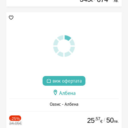
€
лв.
виж офертата
Албена
Оазис - Албена
-25%
.57
50
25
/
лв.
€
34.05€