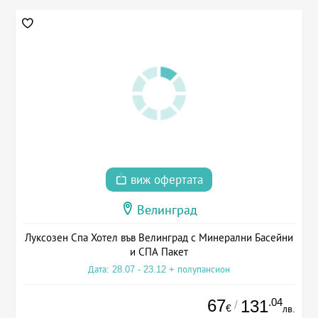
виж офертата
Велинград
Луксозен Спа Хотел във Велинград с Минерални Басейни
и СПА Пакет
Дата: 28.07 - 23.12 + полупансион
67
.04
131
/
€
лв.