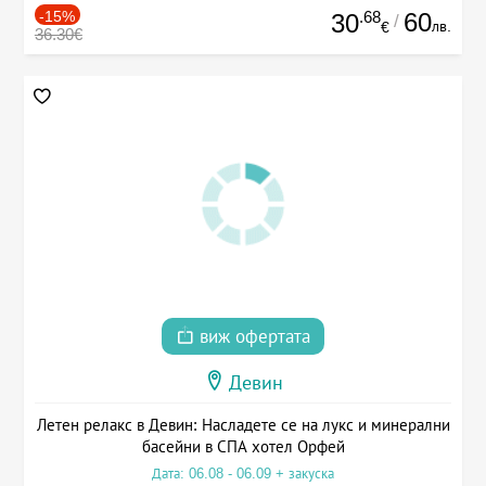
-15%
.68
60
30
/
лв.
€
36.30€
виж офертата
Девин
Летен релакс в Девин: Насладете се на лукс и минерални
басейни в СПА хотел Орфей
Дата: 06.08 - 06.09 + закуска