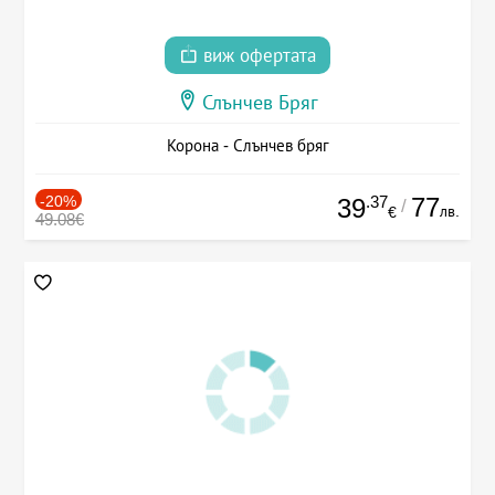
виж офертата
Слънчев Бряг
Корона - Слънчев бряг
-20%
.37
77
39
/
лв.
€
49.08€