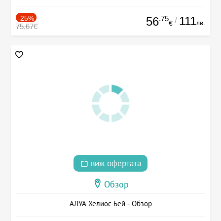
-25%
.75
111
56
/
лв.
€
75.67€
виж офертата
Обзор
АЛУА Хелиос Бей - Обзор