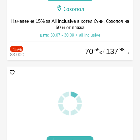
Созопол
Намаление 15% за All Inclusive в хотел Съни, Созопол на
50 м от плажа
Дата: 30.07 - 30.09 + all inclusive
-15%
.55
.98
70
137
/
€
лв.
83.00€