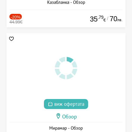
Казабланка - Обзор
-20%
.79
70
35
/
лв.
€
44.99€
виж офертата
Обзор
Мирамар - Обзор