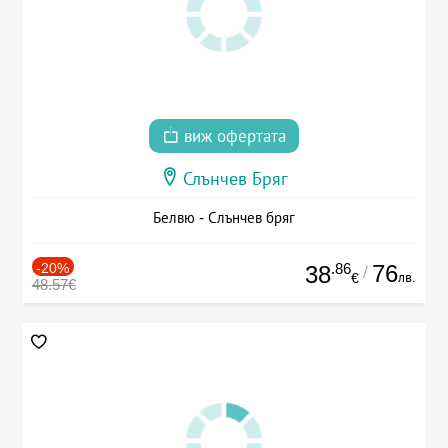
виж офертата
Слънчев Бряг
Белвю - Слънчев бряг
-20%
.86
76
38
/
лв.
€
48.57€