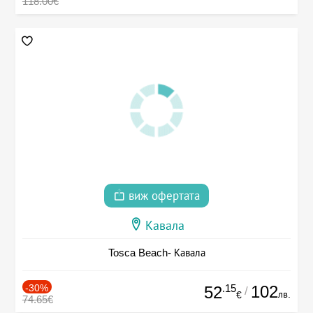
118.00€
виж офертата
Кавала
Tosca Beach- Кавала
-30%
.15
102
52
/
лв.
€
74.65€