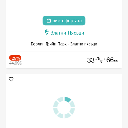
виж офертата
Златни Пясъци
Берлин Грийн Парк - Златни пясъци
-25%
.75
66
33
/
лв.
€
44.99€