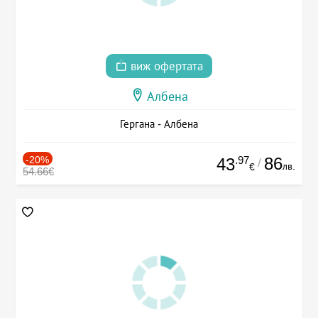
виж офертата
Албена
Гергана - Албена
-20%
.97
86
43
/
лв.
€
54.66€