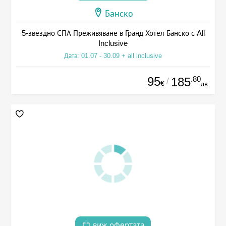
Банско
5-звездно СПА Преживяване в Гранд Хотел Банско с All
Inclusive
Дата: 01.07 - 30.09 + all inclusive
95
.80
185
/
€
лв.
виж офертата