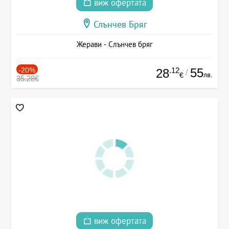
виж офертата
Слънчев Бряг
Жерави - Слънчев бряг
-20%
.12
55
28
/
лв.
€
35.28€
виж офертата