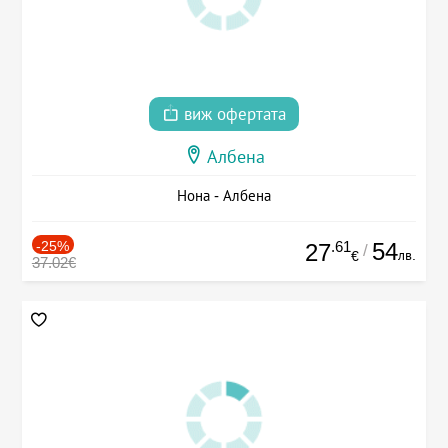
виж офертата
Албена
Нона - Албена
-25%
.61
54
27
/
лв.
€
37.02€