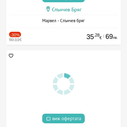
Слънчев Бряг
Марвел - Слънчев бряг
-30%
.28
69
35
/
лв.
€
50.11€
виж офертата