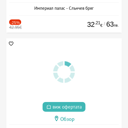
Империал палас - Слънчев бряг
-25%
.21
63
32
/
лв.
€
42.95€
виж офертата
Обзор