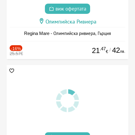
виж офертата
Олимпийска Ривиера
Regina Mare - Олимпийска ривиера, Гърция
-16%
.47
42
21
/
лв.
€
25.57€