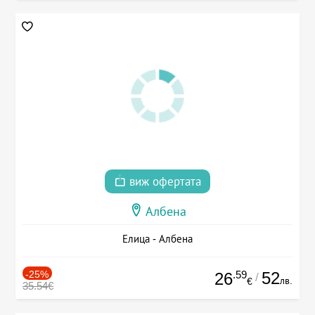
виж офертата
Албена
Елица - Албена
-25%
.59
52
26
/
лв.
€
35.54€