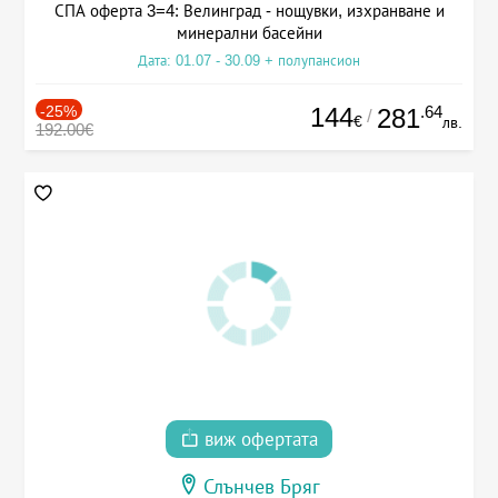
СПА оферта 3=4: Велинград - нощувки, изхранване и
минерални басейни
Дата: 01.07 - 30.09 + полупансион
-25%
144
.64
281
/
€
лв.
192.00€
виж офертата
Слънчев Бряг