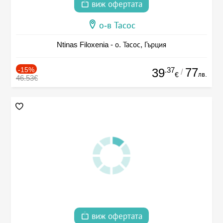
виж офертата
о-в Тасос
Ntinas Filoxenia - о. Тасос, Гърция
-15%
.37
77
39
/
лв.
€
46.53€
виж офертата