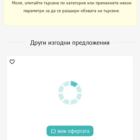
Моля, опитайте търсене по категория или премахнете някои
параметри за да се разшири обхвата на търсене.
Други изгодни предложения
виж офертата