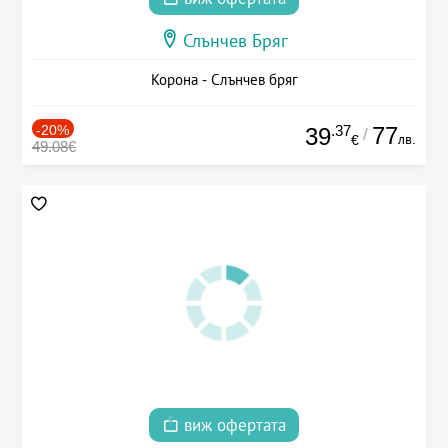
Слънчев Бряг
Корона - Слънчев бряг
-20%
.37
77
39
/
лв.
€
49.08€
виж офертата