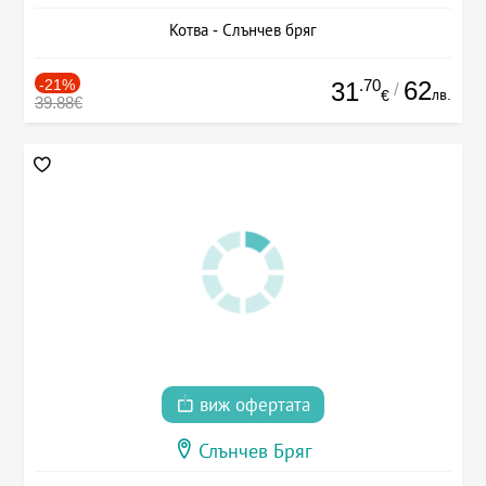
Котва - Слънчев бряг
-21%
.70
62
31
/
лв.
€
39.88€
виж офертата
Слънчев Бряг