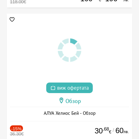
118.00€
виж офертата
Обзор
АЛУА Хелиос Бей - Обзор
-15%
.68
60
30
/
лв.
€
36.30€