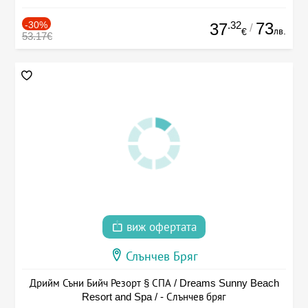
-30%
.32
73
37
/
лв.
€
53.17€
виж офертата
Слънчев Бряг
Дрийм Съни Бийч Резорт § СПА / Dreams Sunny Beach
Resort and Spa / - Слънчев бряг