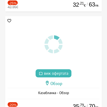
-25%
.21
63
32
/
лв.
€
42.95€
виж офертата
Обзор
Казабланка - Обзор
-20%
.79
70
35
/