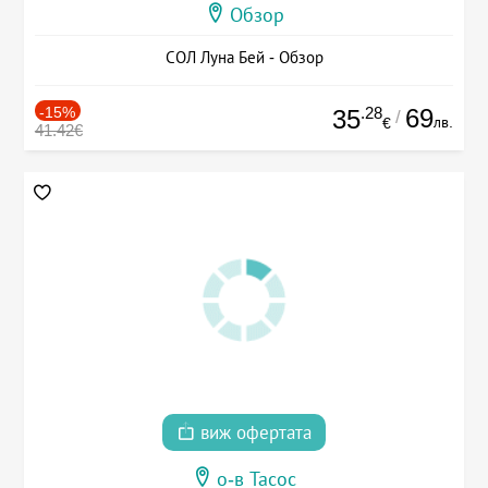
Обзор
СОЛ Луна Бей - Обзор
-15%
.28
69
35
/
лв.
€
41.42€
виж офертата
о-в Тасос