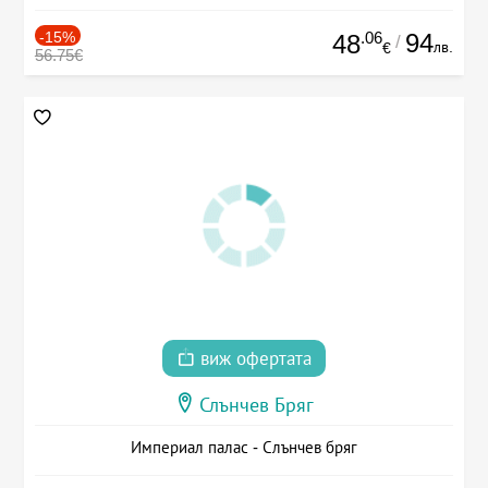
-15%
.06
94
48
/
лв.
€
56.75€
виж офертата
Слънчев Бряг
Империал палас - Слънчев бряг