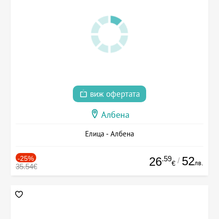
виж офертата
Албена
Елица - Албена
-25%
.59
52
26
/
лв.
€
35.54€