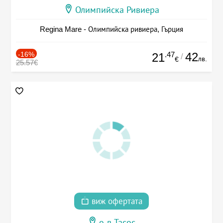
Олимпийска Ривиера
Regina Mare - Олимпийска ривиера, Гърция
-16%
.47
42
21
/
лв.
€
25.57€
виж офертата
о-в Тасос