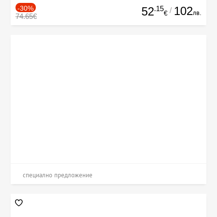
-30%
.15
102
52
/
лв.
€
74.65€
специално предложение