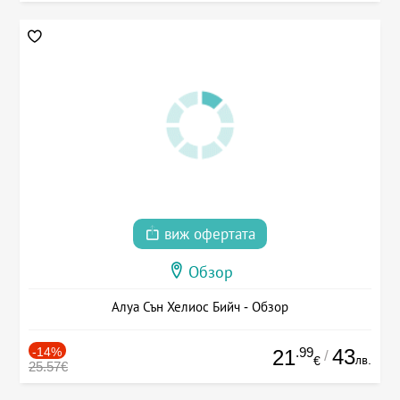
виж офертата
Обзор
Алуа Сън Хелиос Бийч - Обзор
-14%
.99
43
21
/
лв.
€
25.57€