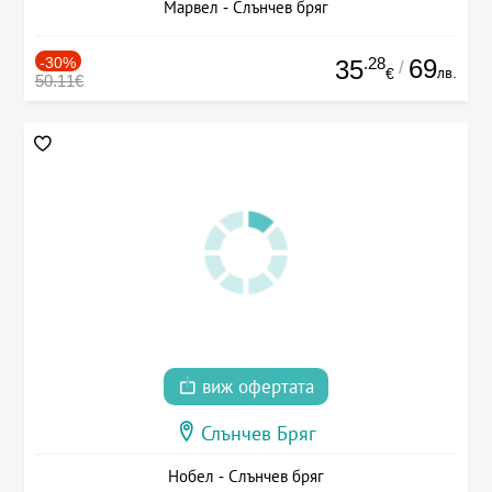
Марвел - Слънчев бряг
-30%
.28
69
35
/
лв.
€
50.11€
виж офертата
Слънчев Бряг
Нобел - Слънчев бряг