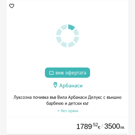
виж офертата
Арбанаси
Луксозна почивка във Вила Арбанаси Делукс с външно
барбекю и детски кът
+ без храна
.52
3500
1789
/
лв.
€