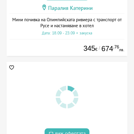
Паралия Катерини
Мини почивка на Олимпийската ривиера с транспорт от
Русе и настаняване в хотел
Дата: 18.09 - 23.09 + закуска
345
.76
674
/
€
лв.
виж офертата