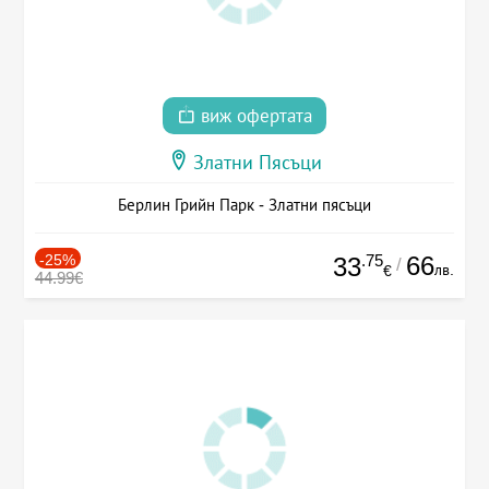
виж офертата
Златни Пясъци
Берлин Грийн Парк - Златни пясъци
-25%
.75
66
33
/
лв.
€
44.99€