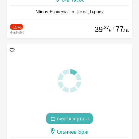
Ntinas Filoxenia - о. Тасос, Гърция
-15%
.37
77
39
/
лв.
€
46.53€
виж офертата
Слънчев Бряг