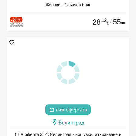
Жерави - Слънчев бряг
-20%
.12
55
28
/
лв.
€
35.28€
виж офертата
Велинград
СПА оферта 3=4: Велинград - нощувки, изхранване и