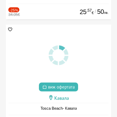
-25%
.57
50
25
/
лв.
€
34.05€
виж офертата
Кавала
Tosca Beach- Кавала