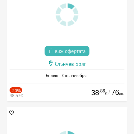
виж офертата
Слънчев Бряг
Белвю - Слънчев бряг
-20%
.86
76
38
/
лв.
€
48.57€