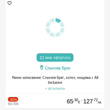
виж офертата
Слънчев Бряг
Ранни записвания: Слънчев бряг, хотел, нощувка с All
Inclusive
+ all inclusive
-30%
.30
.72
65
127
/
€
лв.
92.70€