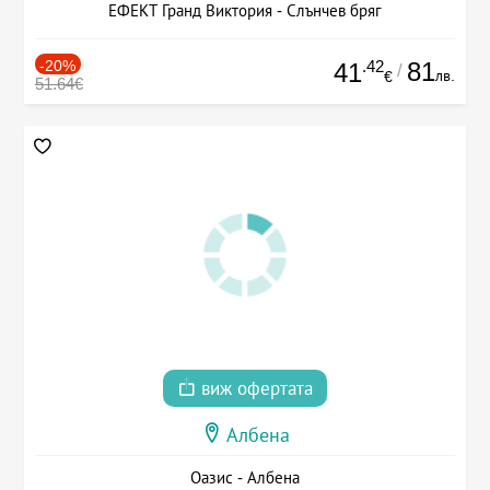
ЕФЕКТ Гранд Виктория - Слънчев бряг
-20%
.42
81
41
/
лв.
€
51.64€
виж офертата
Албена
Оазис - Албена