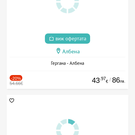
виж офертата
Албена
Гергана - Албена
-20%
.97
86
43
/
лв.
€
54.66€