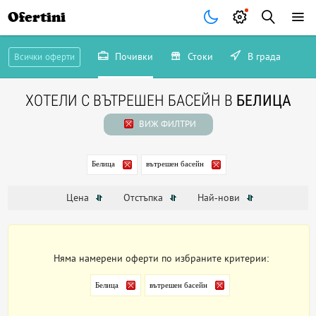
Ofertini
Почивки
Стоки
В града
Всички оферти
ХОТЕЛИ С ВЪТРЕШЕН БАСЕЙН В
БЕЛИЦА
ВИЖ ФИЛТРИ
Белица
вътрешен басейн
Цена
Отстъпка
Най-нови
Няма намерени оферти по избраните критерии:
Белица
вътрешен басейн