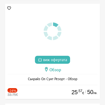
виж офертата
Обзор
Сънрайз Ол Суит Резорт - Обзор
-24%
.57
50
25
/
лв.
€
33.75€