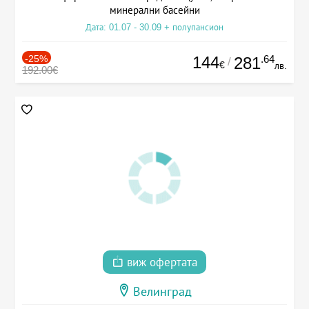
минерални басейни
Дата: 01.07 - 30.09 + полупансион
-25%
144
.64
281
/
€
лв.
192.00€
виж офертата
Велинград