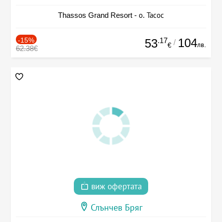
Thassos Grand Resort - о. Тасос
-15%
.17
104
53
/
лв.
€
62.38€
виж офертата
Слънчев Бряг