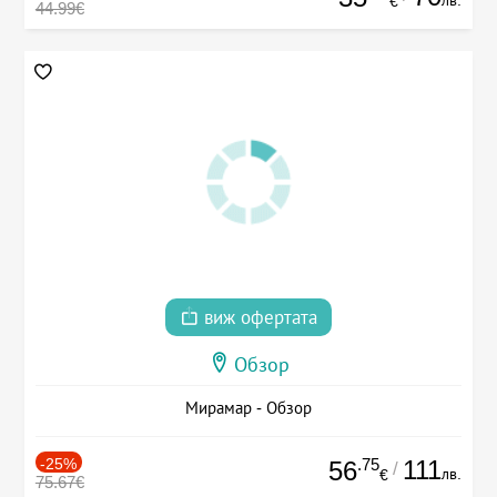
лв.
€
44.99€
виж офертата
Обзор
Мирамар - Обзор
-25%
.75
111
56
/
лв.
€
75.67€