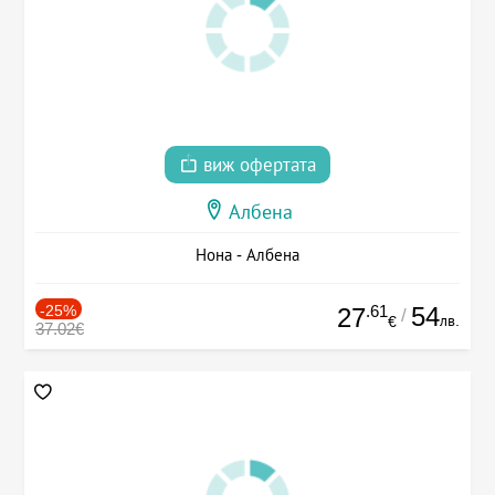
виж офертата
Албена
Нона - Албена
-25%
.61
54
27
/
лв.
€
37.02€