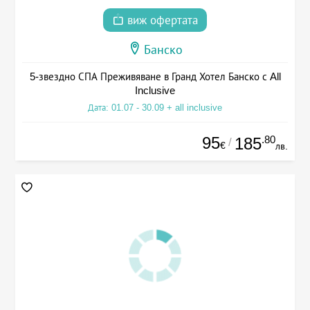
виж офертата
Банско
5-звездно СПА Преживяване в Гранд Хотел Банско с All
Inclusive
Дата: 01.07 - 30.09 + all inclusive
95
.80
185
/
€
лв.