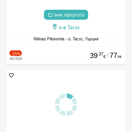
виж офертата
о-в Тасос
Ntinas Filoxenia - о. Тасос, Гърция
-15%
.37
77
39
/
лв.
€
46.53€