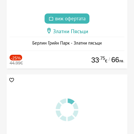
виж офертата
Златни Пясъци
Берлин Грийн Парк - Златни пясъци
-25%
.75
66
33
/
лв.
€
44.99€