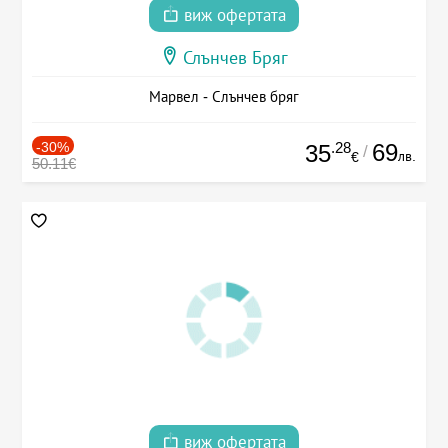
виж офертата
Слънчев Бряг
Марвел - Слънчев бряг
-30%
.28
69
35
/
лв.
€
50.11€
виж офертата