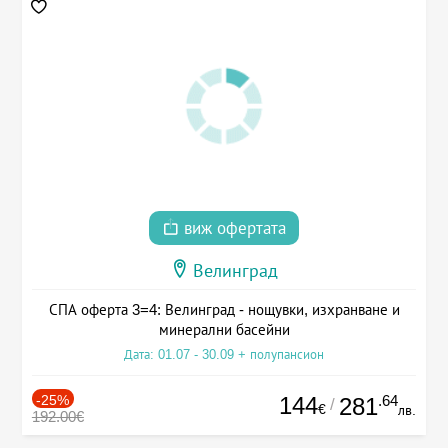
виж офертата
Велинград
СПА оферта 3=4: Велинград - нощувки, изхранване и
минерални басейни
Дата: 01.07 - 30.09 + полупансион
-25%
144
.64
281
/
€
лв.
192.00€