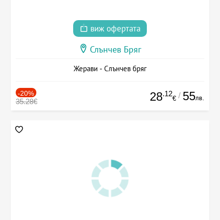
виж офертата
Слънчев Бряг
Жерави - Слънчев бряг
-20%
.12
55
28
/
лв.
€
35.28€