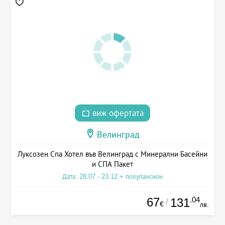
виж офертата
Велинград
Луксозен Спа Хотел във Велинград с Минерални Басейни
и СПА Пакет
Дата: 28.07 - 23.12 + полупансион
67
.04
131
/
€
лв.