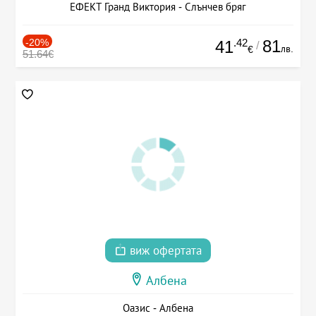
ЕФЕКТ Гранд Виктория - Слънчев бряг
-20%
.42
81
41
/
лв.
€
51.64€
виж офертата
Албена
Оазис - Албена