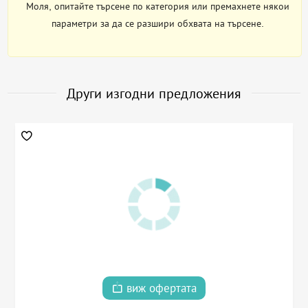
Моля, опитайте търсене по категория или премахнете някои
параметри за да се разшири обхвата на търсене.
Други изгодни предложения
виж офертата