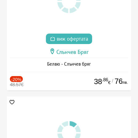
виж офертата
Слънчев Бряг
Белвю - Слънчев бряг
-20%
.86
76
38
/
лв.
€
48.57€