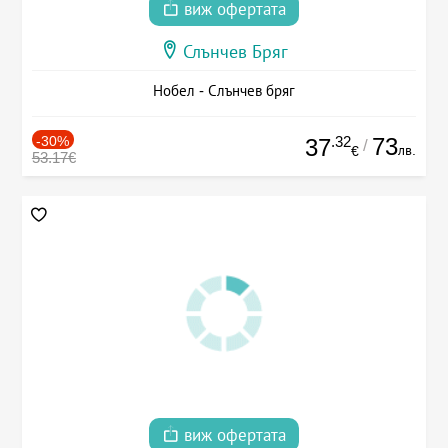
виж офертата
Слънчев Бряг
Нобел - Слънчев бряг
-30%
.32
73
37
/
лв.
€
53.17€
виж офертата