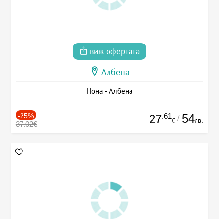
виж офертата
Албена
Нона - Албена
-25%
.61
54
27
/
лв.
€
37.02€