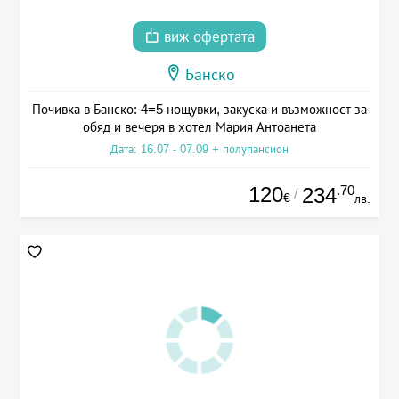
виж офертата
Банско
Почивка в Банско: 4=5 нощувки, закуска и възможност за
обяд и вечеря в хотел Мария Антоанета
Дата: 16.07 - 07.09 + полупансион
120
.70
234
/
€
лв.