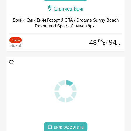
Слънчев Бряг
Дрийм Съни Бийч Резорт § СПА / Dreams Sunny Beach
Resort and Spa / - Слънчев бряг
-15%
.06
94
48
/
лв.
€
56.75€
виж офертата