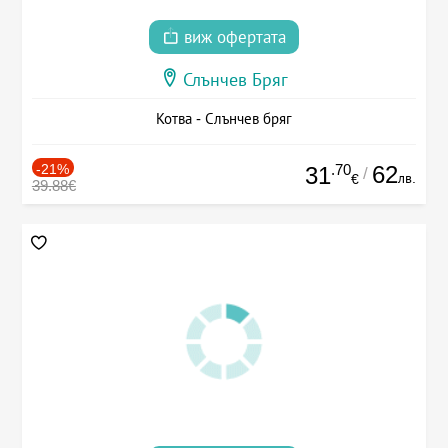
виж офертата
Слънчев Бряг
Котва - Слънчев бряг
-21%
.70
62
31
/
лв.
€
39.88€