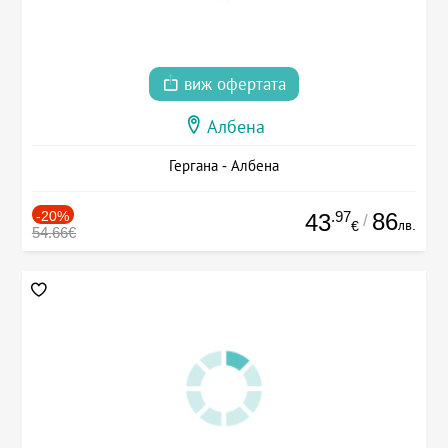
виж офертата
Албена
Гергана - Албена
-20%
.97
86
43
/
лв.
€
54.66€