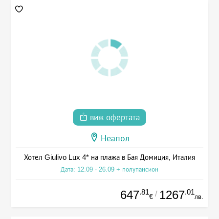
виж офертата
Неапол
Хотел Giulivo Lux 4* на плажа в Бая Домиция, Италия
Дата: 12.09 - 26.09 + полупансион
.81
.01
647
1267
/
€
лв.