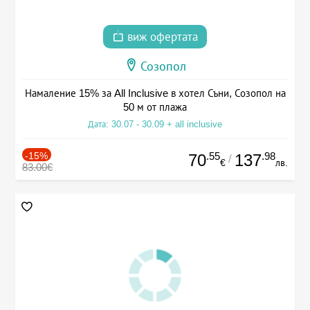
виж офертата
Созопол
Намаление 15% за All Inclusive в хотел Съни, Созопол на
50 м от плажа
Дата: 30.07 - 30.09 + all inclusive
-15%
.55
.98
70
137
/
€
лв.
83.00€