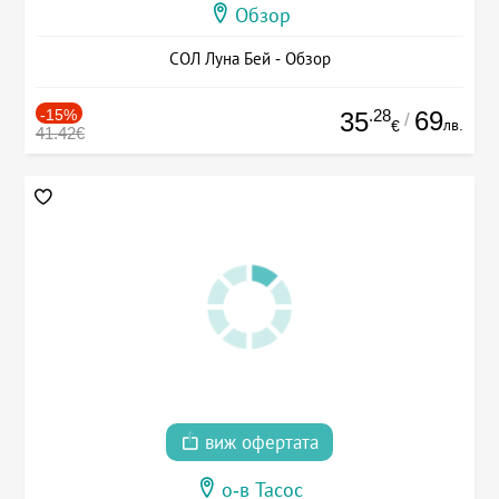
Обзор
СОЛ Луна Бей - Обзор
-15%
.28
69
35
/
лв.
€
41.42€
виж офертата
о-в Тасос