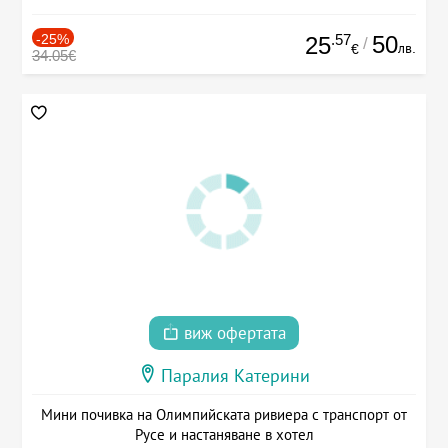
-25%
.57
50
25
/
лв.
€
34.05€
виж офертата
Паралия Катерини
Мини почивка на Олимпийската ривиера с транспорт от
Русе и настаняване в хотел