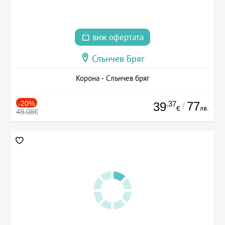
виж офертата
Слънчев Бряг
Корона - Слънчев бряг
-20%
.37
77
39
/
лв.
€
49.08€