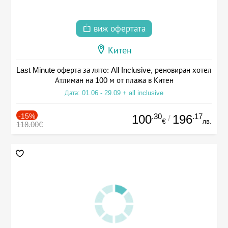
виж офертата
Китен
Last Minute оферта за лято: All Inclusive, реновиран хотел
Атлиман на 100 м от плажа в Китен
Дата: 01.06 - 29.09 + all inclusive
-15%
.30
.17
100
196
/
€
лв.
118.00€