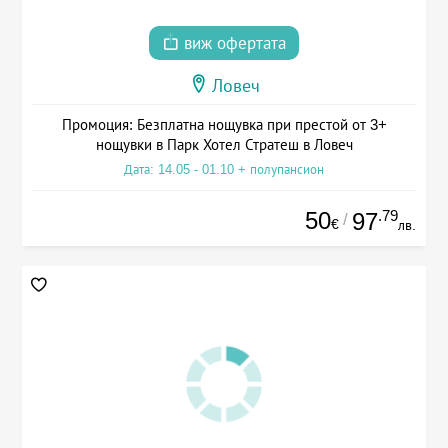
виж офертата
Ловеч
Промоция: Безплатна нощувка при престой от 3+
нощувки в Парк Хотел Стратеш в Ловеч
Дата: 14.05 - 01.10 + полупансион
50
.79
97
/
€
лв.