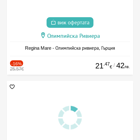
виж офертата
Олимпийска Ривиера
Regina Mare - Олимпийска ривиера, Гърция
-16%
.47
42
21
/
лв.
€
25.57€