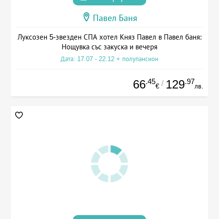
Павел Баня
Луксозен 5-звезден СПА хотел Княз Павел в Павел баня:
Нощувка със закуска и вечеря
Дата: 17.07 - 22.12 + полупансион
.45
.97
66
129
/
€
лв.