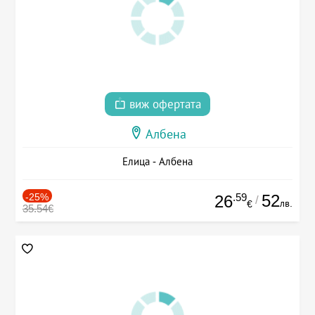
виж офертата
Албена
Елица - Албена
-25%
.59
52
26
/
лв.
€
35.54€