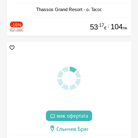
Thassos Grand Resort - о. Тасос
-15%
.17
104
53
/
лв.
€
62.38€
виж офертата
Слънчев Бряг