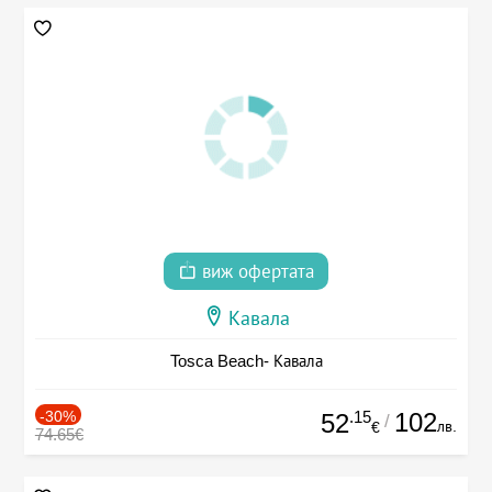
виж офертата
Кавала
Tosca Beach- Кавала
-30%
.15
102
52
/
лв.
€
74.65€