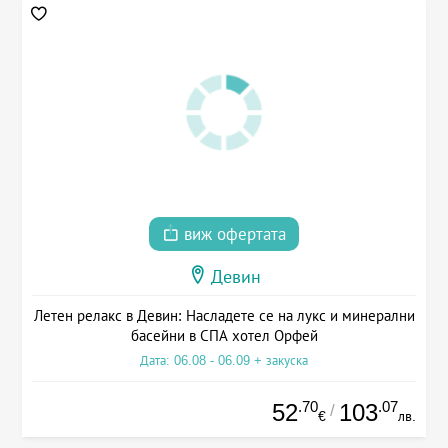
виж офертата
Девин
Летен релакс в Девин: Насладете се на лукс и минерални
басейни в СПА хотел Орфей
Дата: 06.08 - 06.09 + закуска
.70
.07
52
103
/
€
лв.