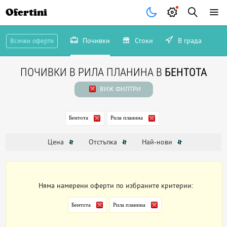
Ofertini
Почивки
Стоки
В града
Всички оферти
ПОЧИВКИ В РИЛА ПЛАНИНА В
БЕНТОТА
ВИЖ ФИЛТРИ
Бентота
Рила планина
Цена
Отстъпка
Най-нови
Няма намерени оферти по избраните критерии:
Бентота
Рила планина