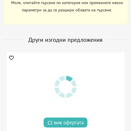
Моля, опитайте търсене по категория или премахнете някои
параметри за да се разшири обхвата на търсене.
Други изгодни предложения
виж офертата