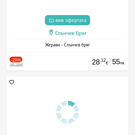
виж офертата
Слънчев Бряг
Жерави - Слънчев бряг
-20%
.12
55
28
/
лв.
€
35.28€