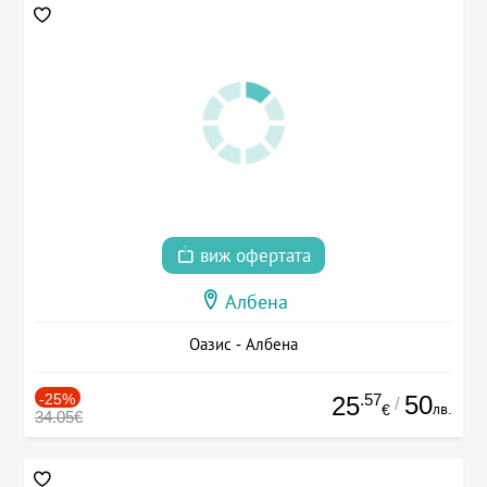
виж офертата
Албена
Оазис - Албена
-25%
.57
50
25
/
лв.
€
34.05€