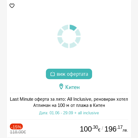
виж офертата
Китен
Last Minute оферта за лято: All Inclusive, реновиран хотел
Атлиман на 100 м от плажа в Китен
Дата: 01.06 - 29.09 + all inclusive
-15%
.30
.17
100
196
/
€
лв.
118.00€