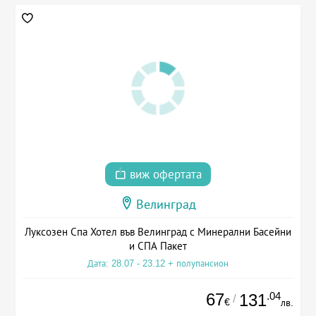
виж офертата
Велинград
Луксозен Спа Хотел във Велинград с Минерални Басейни
и СПА Пакет
Дата: 28.07 - 23.12 + полупансион
67
.04
131
/
€
лв.