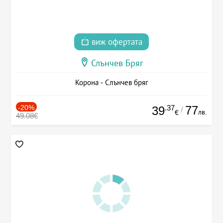
виж офертата
Слънчев Бряг
Корона - Слънчев бряг
-20%
.37
77
39
/
лв.
€
49.08€