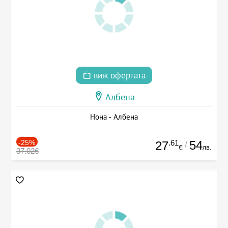
виж офертата
Албена
Нона - Албена
-25%
.61
54
27
/
лв.
€
37.02€