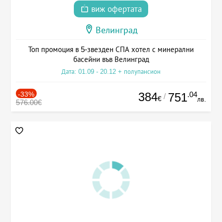
виж офертата
Велинград
Топ промоция в 5-звезден СПА хотел с минерални
басейни във Велинград
Дата: 01.09 - 20.12 + полупансион
-33%
384
.04
751
/
€
лв.
576.00€