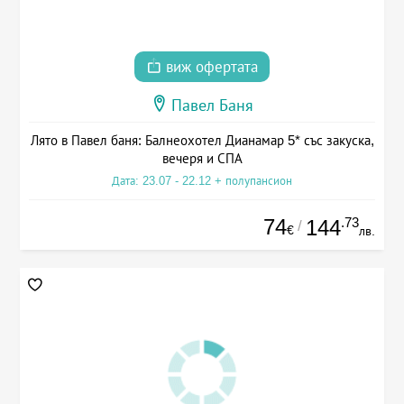
виж офертата
Павел Баня
Лято в Павел баня: Балнеохотел Дианамар 5* със закуска,
вечеря и СПА
Дата: 23.07 - 22.12 + полупансион
74
.73
144
/
€
лв.