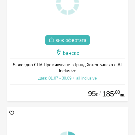
виж офертата
Банско
5-звездно СПА Преживяване в Гранд Хотел Банско с All
Inclusive
Дата: 01.07 - 30.09 + all inclusive
95
.80
185
/
€
лв.