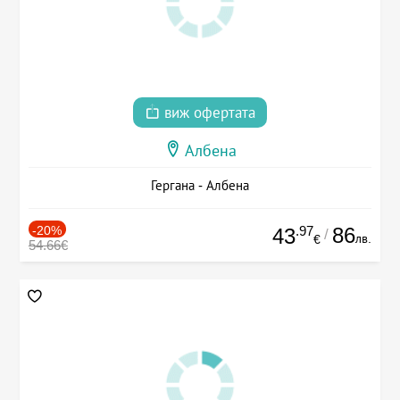
виж офертата
Албена
Гергана - Албена
-20%
.97
86
43
/
лв.
€
54.66€