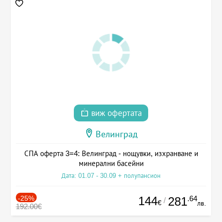
виж офертата
Велинград
СПА оферта 3=4: Велинград - нощувки, изхранване и
минерални басейни
Дата: 01.07 - 30.09 + полупансион
-25%
144
.64
281
/
€
лв.
192.00€