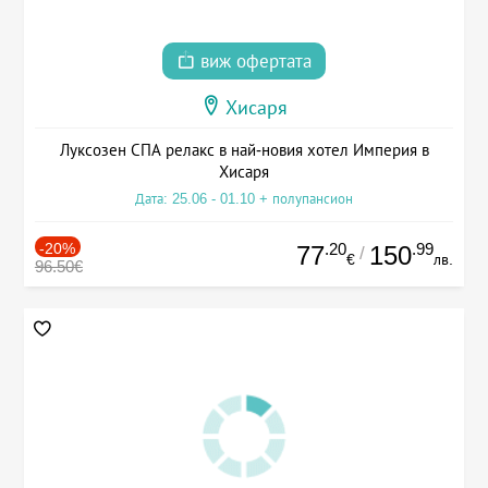
виж офертата
Хисаря
Луксозен СПА релакс в най-новия хотел Империя в
Хисаря
Дата: 25.06 - 01.10 + полупансион
-20%
.20
.99
77
150
/
€
лв.
96.50€