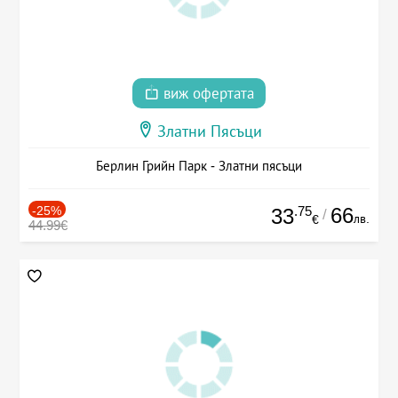
виж офертата
Златни Пясъци
Берлин Грийн Парк - Златни пясъци
-25%
.75
66
33
/
лв.
€
44.99€