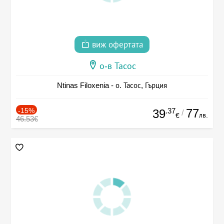
виж офертата
о-в Тасос
Ntinas Filoxenia - о. Тасос, Гърция
-15%
.37
77
39
/
лв.
€
46.53€