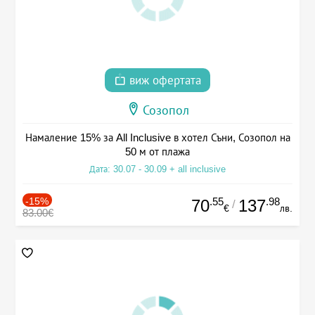
виж офертата
Созопол
Намаление 15% за All Inclusive в хотел Съни, Созопол на
50 м от плажа
Дата: 30.07 - 30.09 + all inclusive
-15%
.55
.98
70
137
/
€
лв.
83.00€