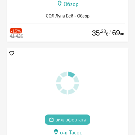
Обзор
СОЛ Луна Бей - Обзор
-15%
.28
69
35
/
лв.
€
41.42€
виж офертата
о-в Тасос