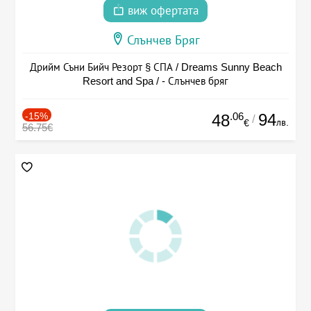
виж офертата
Слънчев Бряг
Дрийм Съни Бийч Резорт § СПА / Dreams Sunny Beach
Resort and Spa / - Слънчев бряг
-15%
.06
94
48
/
лв.
€
56.75€