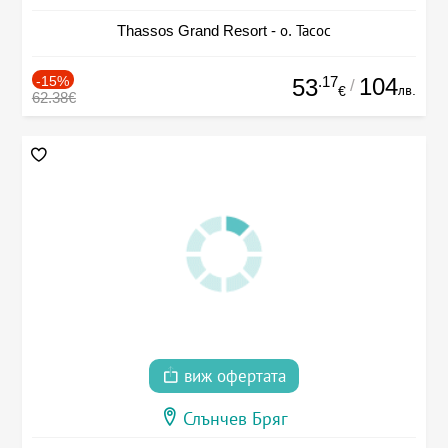
Thassos Grand Resort - о. Тасос
-15%
.17
104
53
/
лв.
€
62.38€
виж офертата
Слънчев Бряг