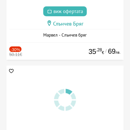
виж офертата
Слънчев Бряг
Марвел - Слънчев бряг
-30%
.28
69
35
/
лв.
€
50.11€