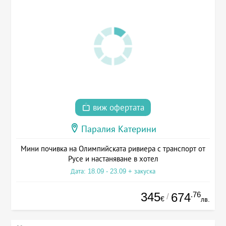
виж офертата
Паралия Катерини
Мини почивка на Олимпийската ривиера с транспорт от
Русе и настаняване в хотел
Дата: 18.09 - 23.09 + закуска
345
.76
674
/
€
лв.