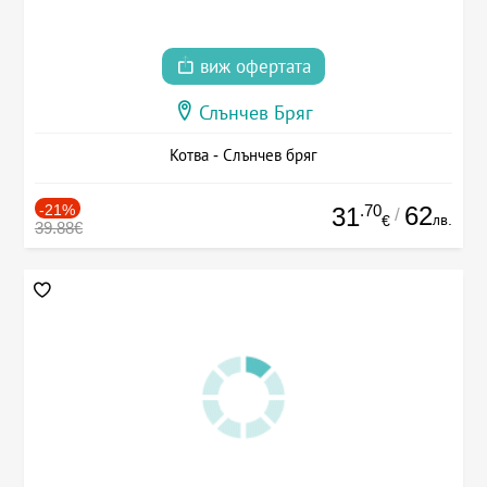
виж офертата
Слънчев Бряг
Котва - Слънчев бряг
-21%
.70
62
31
/
лв.
€
39.88€