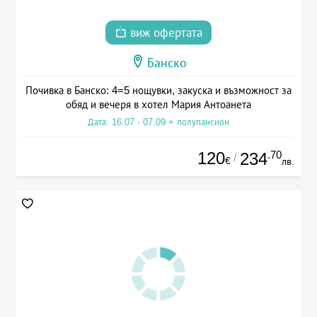
виж офертата
Банско
Почивка в Банско: 4=5 нощувки, закуска и възможност за
обяд и вечеря в хотел Мария Антоанета
Дата: 16.07 - 07.09 + полупансион
120
.70
234
/
€
лв.