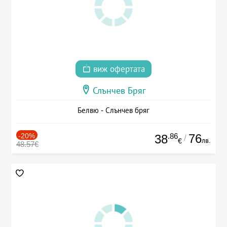
виж офертата
Слънчев Бряг
Белвю - Слънчев бряг
-20%
.86
76
38
/
лв.
€
48.57€