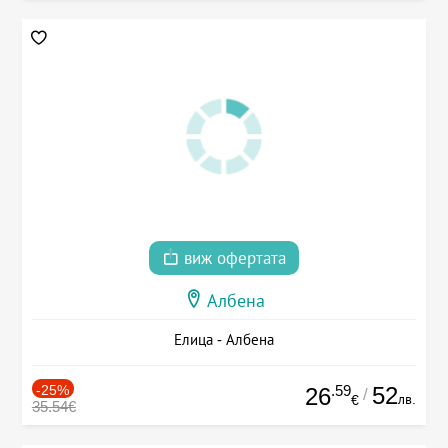
виж офертата
Албена
Елица - Албена
-25%
.59
52
26
/
лв.
€
35.54€