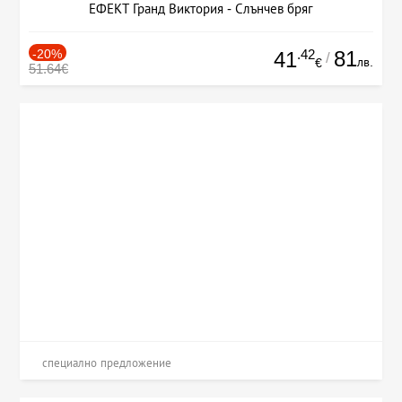
ЕФЕКТ Гранд Виктория - Слънчев бряг
-20%
.42
81
41
/
лв.
€
51.64€
специално предложение