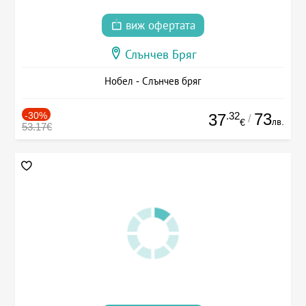
виж офертата
Слънчев Бряг
Нобел - Слънчев бряг
-30%
.32
73
37
/
лв.
€
53.17€