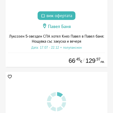
виж офертата
Павел Баня
Луксозен 5-звезден СПА хотел Княз Павел в Павел баня:
Нощувка със закуска и вечеря
Дата: 17.07 - 22.12 + полупансион
.45
.97
66
129
/
€
лв.