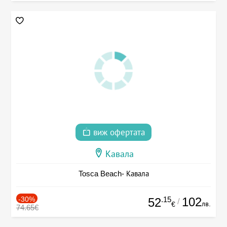
виж офертата
Кавала
Tosca Beach- Кавала
-30%
.15
102
52
/
лв.
€
74.65€