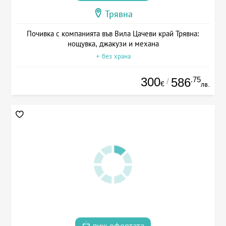
Трявна
Почивка с компанията във Вила Цачеви край Трявна:
нощувка, джакузи и механа
+ без храна
300
.75
586
/
€
лв.