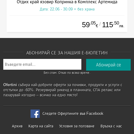
Отдих край язовир Копринка в Комплекс Артемида
Дата: 22.06 - 30.09 + без храна
.05
.50
59
115
/
€
лв.
АБОНИРАЙ СЕ ЗА НАШИЯ Е-БЮЛЕТИН
Без спам. Отказ по всяко време.
Ofertini
събира най-добрите оферти за почивки, продукти и услуги с
отстъпки до -60%. Резервирай уикенд в планината, СПА релакс или
пазарувай изгодно – всичко на едно място!
Следете Офертините във Facebook
Архив
Карта на сайта
Условия за ползване
Връзка с нас