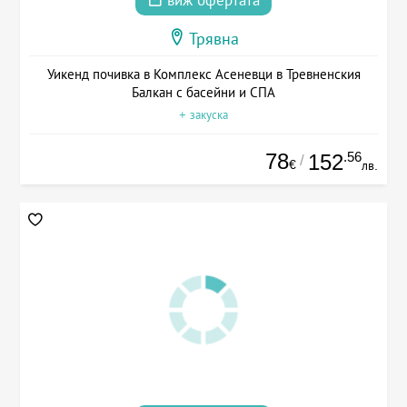
виж офертата
Трявна
Уикенд почивка в Комплекс Асеневци в Тревненския
Балкан с басейни и СПА
+ закуска
78
.56
152
/
€
лв.