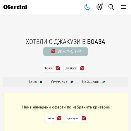
Почивки
Стоки
В града
Всички оферти
Ofertini
ХОТЕЛИ С ДЖАКУЗИ В
БOAЗА
ВИЖ ФИЛТРИ
Бoaза
джакузи
Цена
Отстъпка
Най-нови
Няма намерени оферти по избраните критерии:
Бoaза
джакузи