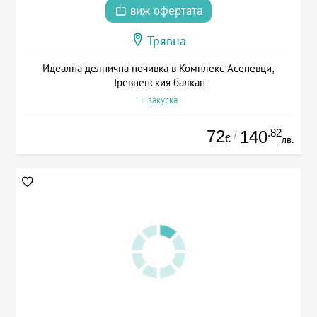
виж офертата
Трявна
Идеална делнична почивка в Комплекс Асеневци,
Тревненския балкан
+ закуска
72
.82
140
/
€
лв.