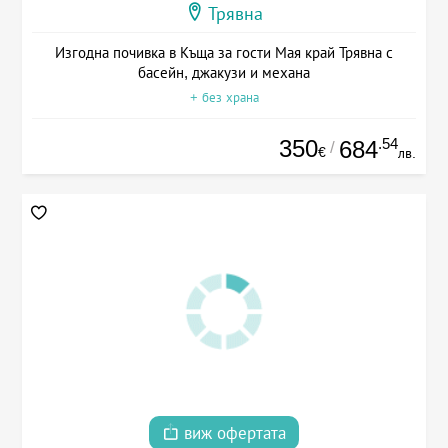
Трявна
Изгодна почивка в Къща за гости Мая край Трявна с
басейн, джакузи и механа
+ без храна
350
.54
684
/
€
лв.
виж офертата